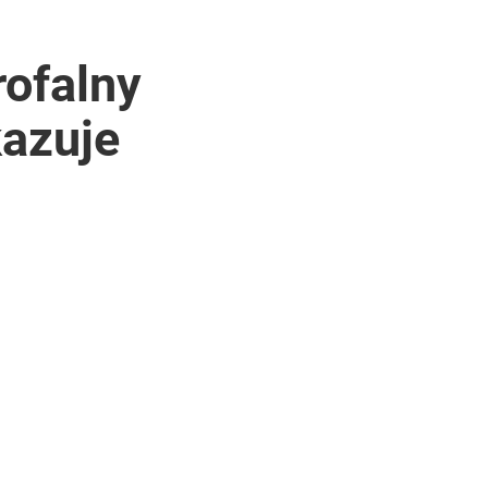
rofalny
kazuje