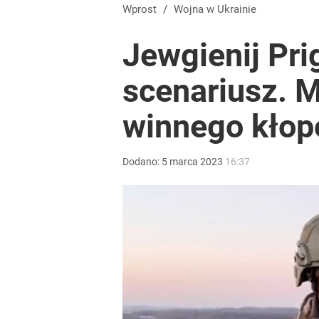
Wprost
/
Wojna w Ukrainie
Jewgienij Pri
scenariusz. M
winnego kłop
Dodano:
5
marca
2023
16:37