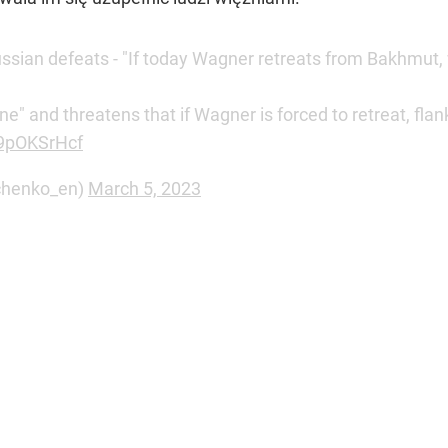
ssian defeats - "If today Wagner retreats from Bakhmut, w
" and threatens that if Wagner is forced to retreat, fla
89pOKSrHcf
chenko_en)
March 5, 2023