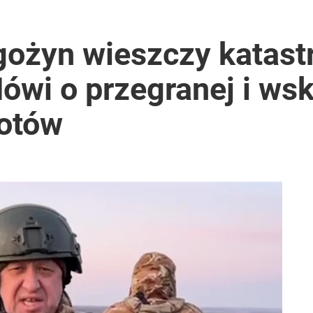
gożyn wieszczy katast
ówi o przegranej i ws
otów