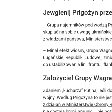
Jewgienij Prigożyn prz
– Grupa najemników pod wodzą Pri
skupiać na sobie uwagę ukraińskie
z władzami państwa, Ministerstwe
– Minął efekt wiosny, Grupa Wagner
Ługańskiej Republiki Ludowej, zmio
do ustabilizowania linii frontu i f
Założyciel Grupy Wagne
Zdaniem „kucharza” Putina, jeśli 
wojny. Według Prigożyna to nie jest
z działań w Ministerstwie Obrony R
nie dostają broni, amunicji i nie p