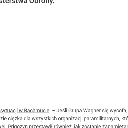
sterstwa Obrony.
. sytuacji w Bachmucie
. – Jeśli Grupa Wagner się wycofa, 
zie ciężka dla wszystkich organizacji paramilitarnych, k
j. Prigożyn przestawił również, jak zostanie zapamiętana t