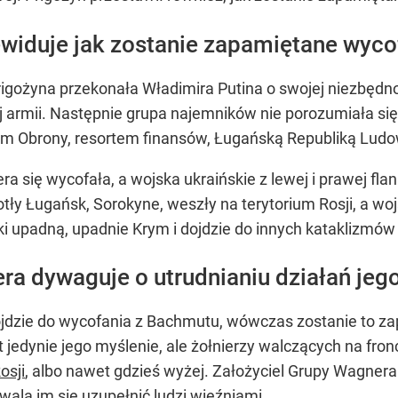
ewiduje jak zostanie zapamiętane wyc
gożyna przekonała Władimira Putina o swojej niezbędno
j armii. Następnie grupa najemników nie porozumiała się
m Obrony, resortem finansów, Ługańską Republiką Ludo
a się wycofała, a wojska ukraińskie z lewej i prawej fla
tły Ługańsk, Sorokyne, weszły na terytorium Rosji, a wo
lanki upadną, upadnie Krym i dojdzie do innych kataklizmó
ra dywaguje o utrudnianiu działań je
dojdzie do wycofania z Bachmutu, wówczas zostanie to z
 jedynie jego myślenie, ale żołnierzy walczących na fron
osji
, albo nawet gdzieś wyżej. Założyciel Grupy Wagnera
ozwala im się uzupełnić ludzi więźniami.