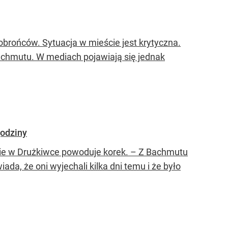
obrońców. Sytuacja w mieście jest krytyczna.
achmutu. W mediach pojawiają się jednak
godziny
cie w Drużkiwce powoduje korek. – Z Bachmutu
ada, że oni wyjechali kilka dni temu i że było