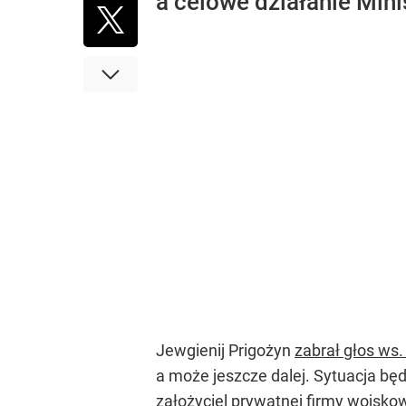
a celowe działanie Mini
Jewgienij Prigożyn
zabrał głos ws
a może jeszcze dalej. Sytuacja będ
założyciel prywatnej firmy wojskowe