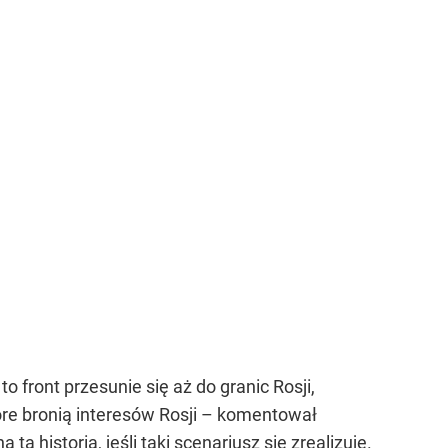
to front przesunie się aż do granic Rosji,
tóre bronią interesów Rosji – komentował
a historia, jeśli taki scenariusz się zrealizuje.