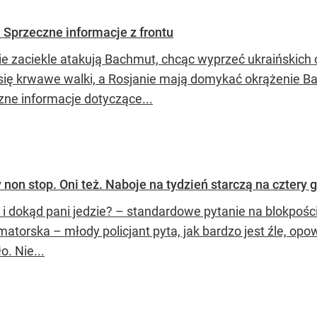
 Sprzeczne informacje z frontu
ie zaciekle atakują Bachmut, chcąc wyprzeć ukraińskich 
się krwawe walki, a Rosjanie mają domykać okrążenie B
zne informacje dotyczące...
non stop. Oni też. Naboje na tydzień starczą na cztery 
 i dokąd pani jedzie? – standardowe pytanie na blokpoś
atorska – młody policjant pyta, jak bardzo jest źle, opowi
o. Nie...