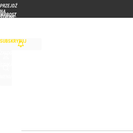
PRZEJDŹ
Udostępnij
2
Skomentuj
NA
WPROST
STRONĘ
GŁÓWNĄ
WIADOMOŚCI
POLITYKA
BIZNES
DOM
ZDROWIE
ROZRYWKA
TYGOD
SUBSKRYBUJ
ZALOGUJ
SZUKAJ
MENU