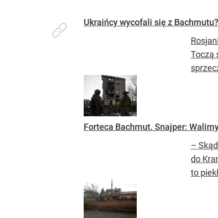
Ukraińcy wycofali się z Bachmutu?
Rosjan
Toczą 
sprzec
Forteca Bachmut. Snajper: Walimy 
– Skąd
do Kram
to piekł