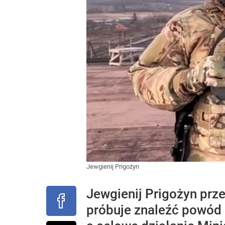
Jewgienij Prigożyn
Jewgienij Prigożyn prz
próbuje znaleźć powód 