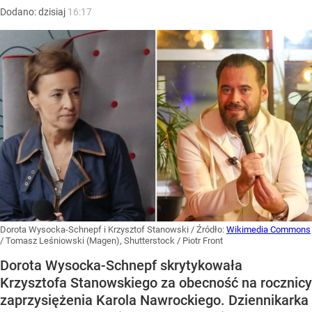
Dodano:
dzisiaj
16:17
Dorota Wysocka-Schnepf i Krzysztof Stanowski
/ Źródło:
Wikimedia Commons
/
Tomasz Leśniowski (Magen), Shutterstock / Piotr Front
Dorota Wysocka-Schnepf skrytykowała
Krzysztofa Stanowskiego za obecność na rocznicy
zaprzysiężenia Karola Nawrockiego. Dziennikarka