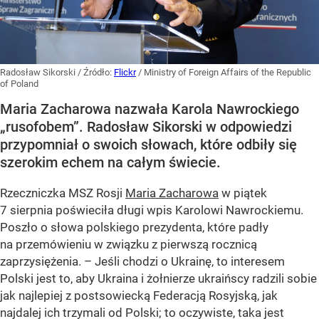
Radosław Sikorski
/ Źródło:
Flickr
/
Ministry of Foreign Affairs of the Republic
of Poland
Maria Zacharowa nazwała Karola Nawrockiego
„rusofobem”. Radosław Sikorski w odpowiedzi
przypomniał o swoich słowach, które odbiły się
szerokim echem na całym świecie.
Rzeczniczka MSZ Rosji
Maria Zacharowa
w piątek
7 sierpnia poświeciła długi wpis Karolowi Nawrockiemu.
Poszło o słowa polskiego prezydenta, które padły
na przemówieniu w związku z pierwszą rocznicą
zaprzysiężenia. – Jeśli chodzi o Ukrainę, to interesem
Polski jest to, aby Ukraina i żołnierze ukraińscy radzili sobie
jak najlepiej z postsowiecką Federacją Rosyjską, jak
najdalej ich trzymali od Polski; to oczywiste, taka jest