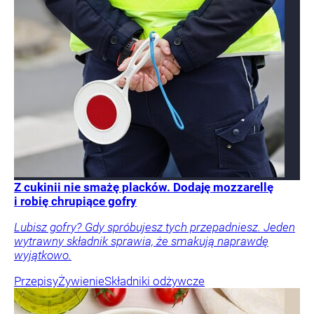
Z cukinii nie smażę placków. Dodaję mozzarellę
i robię chrupiące gofry
Lubisz gofry? Gdy spróbujesz tych przepadniesz. Jeden
wytrawny składnik sprawia, że smakują naprawdę
wyjątkowo.
Przepisy
Żywienie
Składniki odżywcze