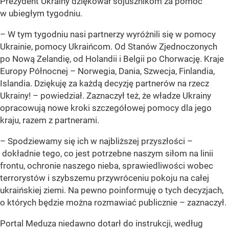
Prezydent Ukrainy dziękował sojusznikom za pomoc
w ubiegłym tygodniu.
– W tym tygodniu nasi partnerzy wyróżnili się w pomocy
Ukrainie, pomocy Ukraińcom. Od Stanów Zjednoczonych
po Nową Zelandię, od Holandii i Belgii po Chorwację. Kraje
Europy Północnej – Norwegia, Dania, Szwecja, Finlandia,
Islandia. Dziękuję za każdą decyzję partnerów na rzecz
Ukrainy! – powiedział. Zaznaczył też, że władze Ukrainy
opracowują nowe kroki szczegółowej pomocy dla jego
kraju, razem z partnerami.
– Spodziewamy się ich w najbliższej przyszłości –
dokładnie tego, co jest potrzebne naszym siłom na linii
frontu, ochronie naszego nieba, sprawiedliwości wobec
terrorystów i szybszemu przywróceniu pokoju na całej
ukraińskiej ziemi. Na pewno poinformuję o tych decyzjach,
o których będzie można rozmawiać publicznie – zaznaczył.
Portal Meduza niedawno dotarł do instrukcji, według