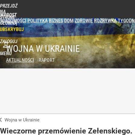
PRZEJDŹ
NA
WPROST
STRONĘ
WIADOMOŚCI
POLITYKA
BIZNES
DOM
ZDROWIE
ROZRYWKA
TYGODN
GŁÓWNĄ
UBSKRYBUJ
ZALOGUJ
WOJNA W UKRAINIE
MENU
AKTUALNOŚCI
RAPORT
Wojna w Ukrainie
Wieczorne przemówienie Zełenskiego.