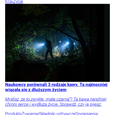
Kraj
Życie
Naukowcy porównali 3 rodzaje kawy. Ta najmocniej
wiązała się z dłuższym życiem
Myślisz, że to zwykła „mała czarna”? Ta kawa najsilniej
chroni serce i wydłuża życie. Sprawdź, czy ją pijesz.
Produkty
Żywienie
Składniki odżywcze
Doniesienia