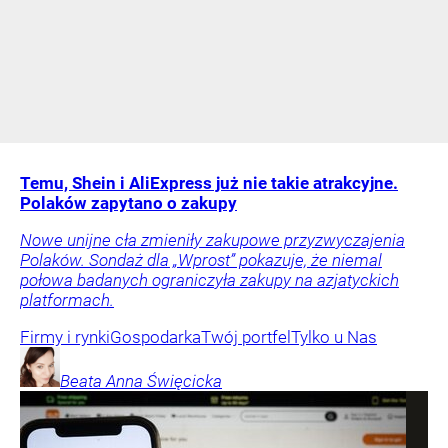
Temu, Shein i AliExpress już nie takie atrakcyjne.
Polaków zapytano o zakupy
Nowe unijne cła zmieniły zakupowe przyzwyczajenia
Polaków. Sondaż dla „Wprost” pokazuje, że niemal
połowa badanych ograniczyła zakupy na azjatyckich
platformach.
Firmy i rynki
Gospodarka
Twój portfel
Tylko u Nas
Beata Anna
Święcicka