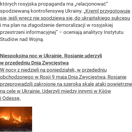
których rosyjska propaganda ma „relacjonować”
spodziewaną kontrofensywę Ukrainy. „
Kreml przygotowuje
się, jeśli wręcz nie spodziewa się, do ukraińskiego sukcesu
i ma plan na złagodzenie demoralizacji w rosyjskiej
przestrzeni informacyjnej” – oceniają analitycy Instytutu
Studiów nad Wojną.
Niespokojna noc w Ukrainie. Rosjanie uderzyli
w przededniu Dnia Zwycięstwa
W nocy z niedzieli na poniedziałek, w przededniu
obchodzonego w Rosji 9 maja Dnia Zwycięstwa, Rosjanie
przeprowadzili zakrojone na szeroką skalę ataki powietrzne
na cele w Ukrainie. Uderzyli między innymi w Kijów
i Odessę.