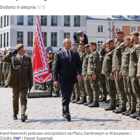
Dodano:
6
sierpnia
5:15
Karol Nawrocki podczas uroczystości na Placu Zamkowym w Warszawie
/
Źródło:
PAP
/
Paweł Supernak