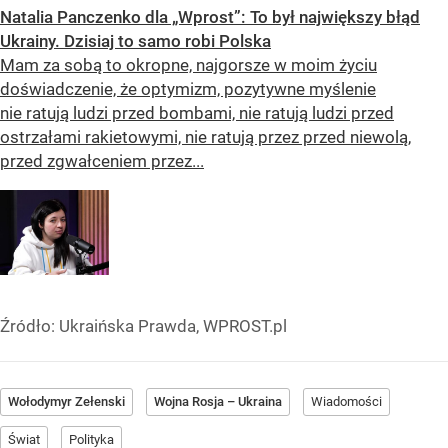
Natalia Panczenko dla „Wprost”: To był największy błąd
Ukrainy. Dzisiaj to samo robi Polska
Mam za sobą to okropne, najgorsze w moim życiu
doświadczenie, że optymizm, pozytywne myślenie
nie ratują ludzi przed bombami, nie ratują ludzi przed
ostrzałami rakietowymi, nie ratują przez przed niewolą,
przed zgwałceniem przez...
Źródło:
Ukraińska Prawda, WPROST.pl
Wołodymyr Zełenski
Wojna Rosja – Ukraina
Wiadomości
Świat
Polityka