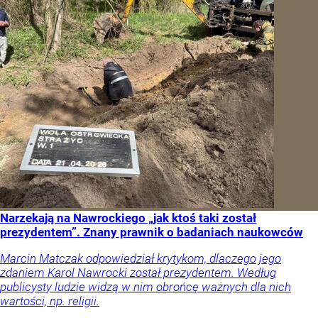
Narzekają na Nawrockiego „jak ktoś taki został
prezydentem”. Znany prawnik o badaniach naukowców
Marcin Matczak odpowiedział krytykom, dlaczego jego
zdaniem Karol Nawrocki został prezydentem. Według
publicysty ludzie widzą w nim obrońcę ważnych dla nich
wartości, np. religii.