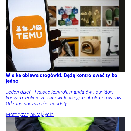
Wielka obława drogówki. Będą kontrolować tylko
jedno
Jeden dzień. Tysiące kontroli, mandatów i punktów
karnych. Policja zaplanowała akcję kontroli kierowców.
Od rana posypią się mandaty.
Motoryzacja
Kraj
Życie