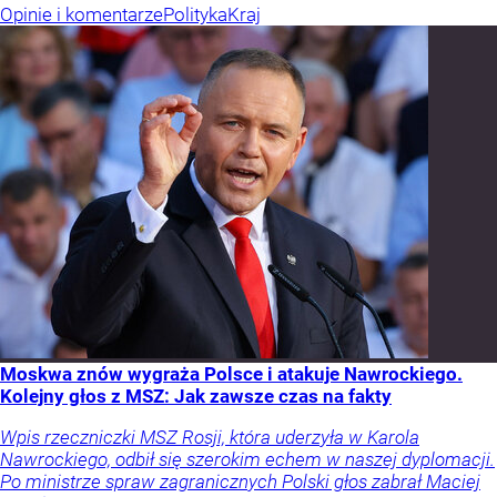
Opinie i komentarze
Polityka
Kraj
Moskwa znów wygraża Polsce i atakuje Nawrockiego.
Kolejny głos z MSZ: Jak zawsze czas na fakty
Wpis rzeczniczki MSZ Rosji, która uderzyła w Karola
Nawrockiego, odbił się szerokim echem w naszej dyplomacji.
Po ministrze spraw zagranicznych Polski głos zabrał Maciej