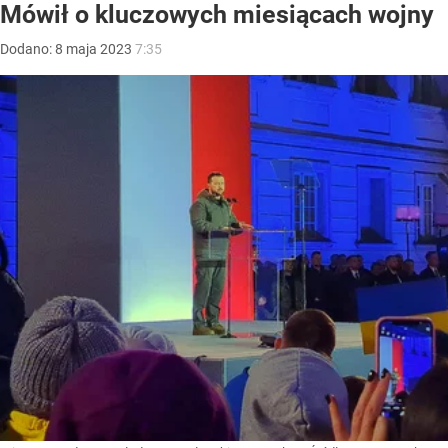
Mówił o kluczowych miesiącach wojny
Dodano:
8
maja
2023
7:35