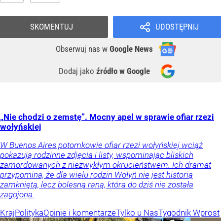
SKOMENTUJ
UDOSTĘPNIJ
Obserwuj nas
w
Google News
Dodaj jako
źródło w Google
„Nie chodzi o zemstę”. Mocny apel w sprawie ofiar rzezi
wołyńskiej
W Buenos Aires potomkowie ofiar rzezi wołyńskiej wciąż
pokazują rodzinne zdjęcia i listy, wspominając bliskich
zamordowanych z niezwykłym okrucieństwem. Ich dramat
przypomina, że dla wielu rodzin Wołyń nie jest historią
zamkniętą, lecz bolesną raną, która do dziś nie została
zagojona.
Kraj
Polityka
Opinie i komentarze
Tylko u Nas
Tygodnik Wprost