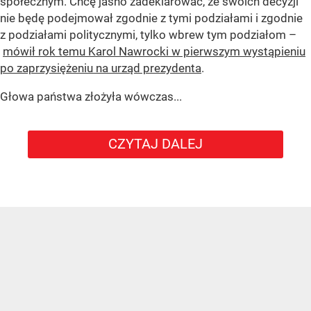
społecznym. Chcę jasno zadeklarować, że swoich decyzji
nie będę podejmował zgodnie z tymi podziałami i zgodnie
z podziałami politycznymi, tylko wbrew tym podziałom –
mówił rok temu Karol Nawrocki w pierwszym wystąpieniu
po zaprzysiężeniu na urząd prezydenta
.
Głowa państwa złożyła wówczas...
CZYTAJ DALEJ