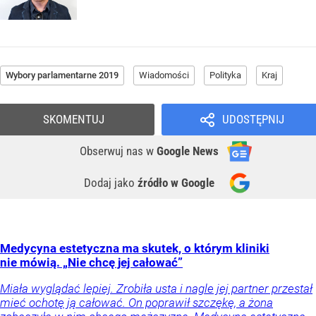
Wybory parlamentarne 2019
Wiadomości
Polityka
Kraj
SKOMENTUJ
UDOSTĘPNIJ
Obserwuj nas
w
Google News
Dodaj jako
źródło w Google
Medycyna estetyczna ma skutek, o którym kliniki
nie mówią. „Nie chcę jej całować”
Miała wyglądać lepiej. Zrobiła usta i nagle jej partner przestał
mieć ochotę ją całować. On poprawił szczękę, a żona