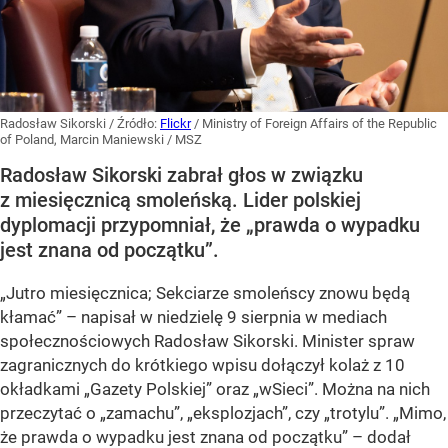
Radosław Sikorski
/ Źródło:
Flickr
/
Ministry of Foreign Affairs of the Republic
of Poland, Marcin Maniewski / MSZ
Radosław Sikorski zabrał głos w związku
z miesięcznicą smoleńską. Lider polskiej
dyplomacji przypomniał, że „prawda o wypadku
jest znana od początku”.
„Jutro miesięcznica; Sekciarze smoleńscy znowu będą
kłamać” – napisał w niedzielę 9 sierpnia w mediach
społecznościowych Radosław Sikorski. Minister spraw
zagranicznych do krótkiego wpisu dołączył kolaż z 10
okładkami „Gazety Polskiej” oraz „wSieci”. Można na nich
przeczytać o „zamachu”, „eksplozjach”, czy „trotylu”. „Mimo,
że prawda o wypadku jest znana od początku” – dodał