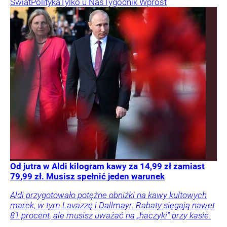
Świat
Polityka
Tylko u Nas
Tygodnik Wprost
Od jutra w Aldi kilogram kawy za 14,99 zł zamiast
79,99 zł. Musisz spełnić jeden warunek
Aldi przygotowało potężne obniżki na kawy kultowych
marek, w tym Lavazzę i Dallmayr. Rabaty sięgają nawet
81 procent, ale musisz uważać na „haczyki” przy kasie.