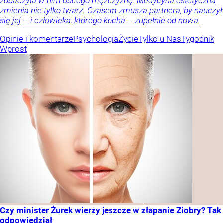
zobaczyła w nim obcego mężczyznę. Medycyna estetyczna
zmienia nie tylko twarz. Czasem zmusza partnera, by nauczył
się jej – i człowieka, którego kocha – zupełnie od nowa.
Opinie i komentarze
Psychologia
Życie
Tylko u Nas
Tygodnik
Wprost
Czy minister Żurek wierzy jeszcze w złapanie Ziobry? Tak
odpowiedział