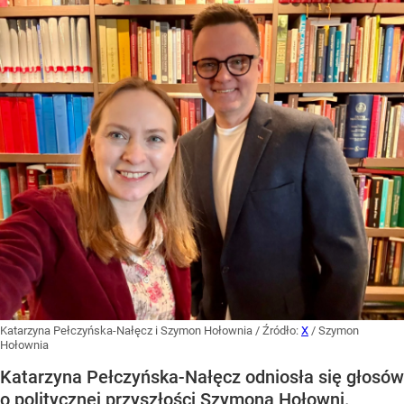
Katarzyna Pełczyńska-Nałęcz i Szymon Hołownia
/ Źródło:
X
/
Szymon
Hołownia
Katarzyna Pełczyńska-Nałęcz odniosła się głosów
o politycznej przyszłości Szymona Hołowni.