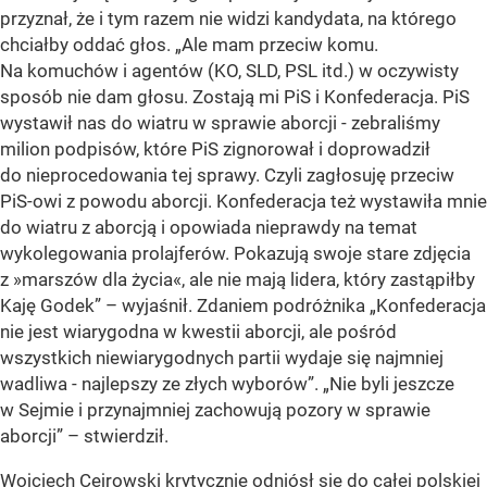
przyznał, że i tym razem nie widzi kandydata, na którego
chciałby oddać głos. „Ale mam przeciw komu.
Na komuchów i agentów (KO, SLD, PSL itd.) w oczywisty
sposób nie dam głosu. Zostają mi PiS i Konfederacja. PiS
wystawił nas do wiatru w sprawie aborcji - zebraliśmy
milion podpisów, które PiS zignorował i doprowadził
do nieprocedowania tej sprawy. Czyli zagłosuję przeciw
PiS-owi z powodu aborcji. Konfederacja też wystawiła mnie
do wiatru z aborcją i opowiada nieprawdy na temat
wykolegowania prolajferów. Pokazują swoje stare zdjęcia
z »marszów dla życia«, ale nie mają lidera, który zastąpiłby
Kaję Godek” – wyjaśnił. Zdaniem podróżnika „Konfederacja
nie jest wiarygodna w kwestii aborcji, ale pośród
wszystkich niewiarygodnych partii wydaje się najmniej
wadliwa - najlepszy ze złych wyborów”. „Nie byli jeszcze
w Sejmie i przynajmniej zachowują pozory w sprawie
aborcji” – stwierdził.
Wojciech Cejrowski krytycznie odniósł się do całej polskiej