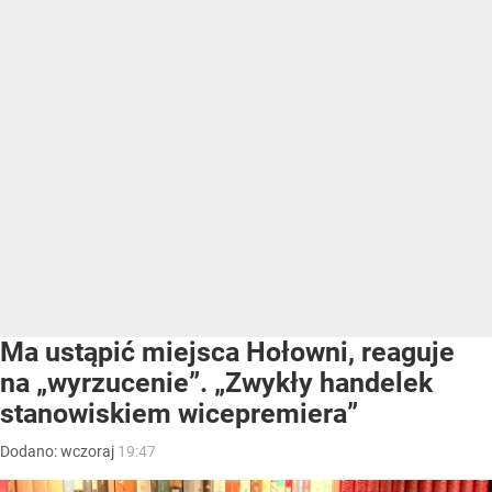
Ma ustąpić miejsca Hołowni, reaguje
na „wyrzucenie”. „Zwykły handelek
stanowiskiem wicepremiera”
Dodano:
wczoraj
19:47