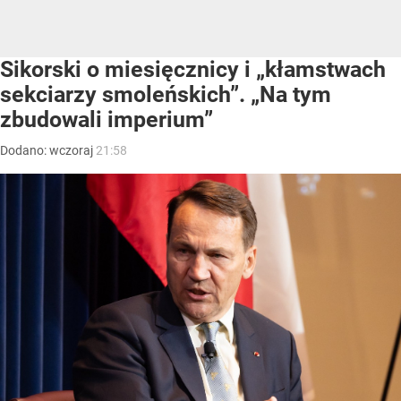
Sikorski o miesięcznicy i „kłamstwach
sekciarzy smoleńskich”. „Na tym
zbudowali imperium”
Dodano:
wczoraj
21:58