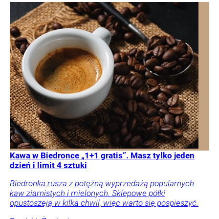
Kawa w Biedronce „1+1 gratis”. Masz tylko jeden
dzień i limit 4 sztuki
Biedronka rusza z potężną wyprzedażą popularnych
kaw ziarnistych i mielonych. Sklepowe półki
opustoszeją w kilka chwil, więc warto się pospieszyć.