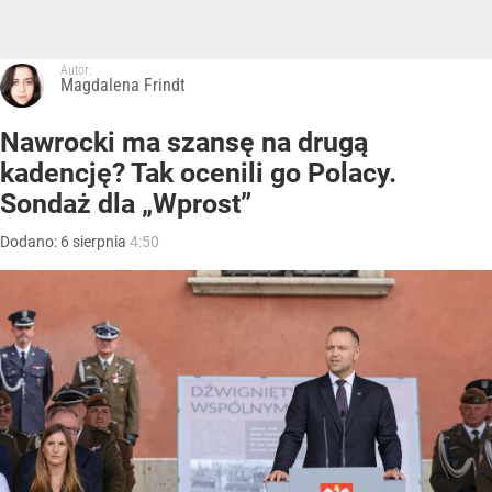
Autor:
Magdalena Frindt
Nawrocki ma szansę na drugą
kadencję? Tak ocenili go Polacy.
Sondaż dla „Wprost”
Dodano:
6
sierpnia
4:50