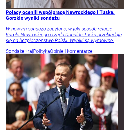
Polacy ocenili współpracę Nawrockiego i Tuska.
Gorzkie wyniki sondażu
W nowym sondażu zapytano, w jaki sposób relacje
Karola Nawrockiego i rządu Donalda Tuska przekładają
się na bezpieczeństwo Polski. Wyniki są wymowne.
Sondaże
Kraj
Polityka
Opinie i komentarze