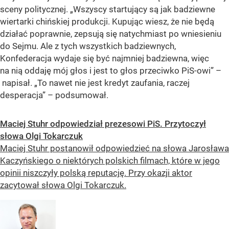
sceny politycznej. „Wszyscy startujący są jak badziewne
wiertarki chińskiej produkcji. Kupując wiesz, że nie będą
działać poprawnie, zepsują się natychmiast po wniesieniu
do Sejmu. Ale z tych wszystkich badziewnych,
Konfederacja wydaje się być najmniej badziewna, więc
na nią oddaję mój głos i jest to głos przeciwko PiS-owi” –
napisał. „To nawet nie jest kredyt zaufania, raczej
desperacja” – podsumował.
Maciej Stuhr odpowiedział prezesowi PiS. Przytoczył
słowa Olgi Tokarczuk
Maciej Stuhr postanowił odpowiedzieć na słowa Jarosława
Kaczyńskiego o niektórych polskich filmach, które w jego
opinii niszczyły polską reputację. Przy okazji aktor
zacytował słowa Olgi Tokarczuk.