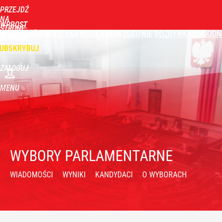
PRZEJDŹ
NA
WPROST
STRONĘ
WIADOMOŚCI
POLITYKA
BIZNES
DOM
ZDROWIE
ROZRYWKA
TYGODN
GŁÓWNĄ
UBSKRYBUJ
ZALOGUJ
MENU
WYBORY PARLAMENTARNE
WIADOMOŚCI
WYNIKI
KANDYDACI
O WYBORACH