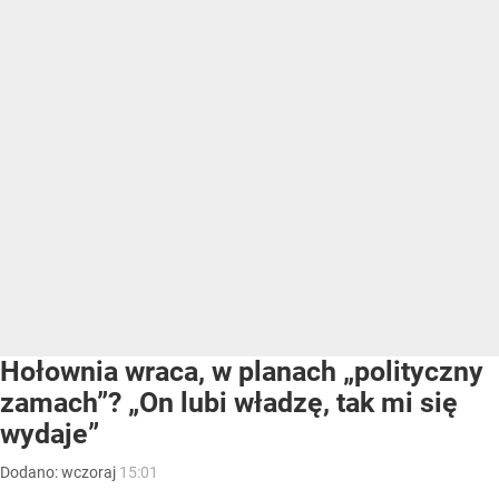
Hołownia wraca, w planach „polityczny
zamach”? „On lubi władzę, tak mi się
wydaje”
Dodano:
wczoraj
15:01