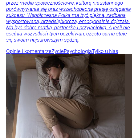
przez media społecznościowe, kulturę nieustannego
porównywania się oraz wszechobecną presję osiągania
sukcesu. Współczesna Polka ma być piękna, zadbana,
wysportowana, przedsiębiorcza, emocjonalnie dojrzała.
Ma być dobrą matką, partnerką i przyjaciółką. A jeśli nie
spełnia wszystkich tych oczekiwań, często sama staje
się swoim najsurowszym sędzią.
Opinie i komentarze
Życie
Psychologia
Tylko u Nas