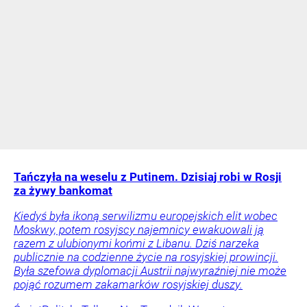
Tańczyła na weselu z Putinem. Dzisiaj robi w Rosji
za żywy bankomat
Kiedyś była ikoną serwilizmu europejskich elit wobec
Moskwy, potem rosyjscy najemnicy ewakuowali ją
razem z ulubionymi końmi z Libanu. Dziś narzeka
publicznie na codzienne życie na rosyjskiej prowincji.
Była szefowa dyplomacji Austrii najwyraźniej nie może
pojąć rozumem zakamarków rosyjskiej duszy.