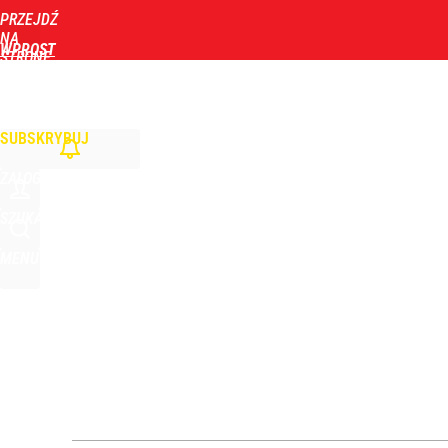
PRZEJDŹ
Udostępnij
0
Skomentuj
NA
WPROST
STRONĘ
GŁÓWNĄ
WIADOMOŚCI
POLITYKA
BIZNES
DOM
ZDROWIE
ROZRYWKA
TYGOD
Nawrocki ma szansę na drugą kadencję? Tak ocenil
SUBSKRYBUJ
dodaj
ZALOGUJ
Prawdziwa wartość różnorodności
SZUKAJ
MENU
dodaj
Farmacja: wzrost pod presją. co czeka branżę do 
dodaj