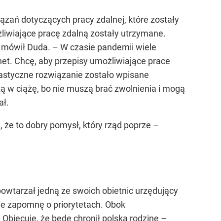
ań dotyczących pracy zdalnej, które zostały
iwiające pracę zdalną zostały utrzymane.
– mówił Duda. – W czasie pandemii wiele
et. Chcę, aby przepisy umożliwiające prace
elastyczne rozwiązanie zostało wpisane
ą w ciążę, bo nie muszą brać zwolnienia i mogą
ał.
, że to dobry pomysł, który rząd poprze –
owtarzał jedną ze swoich obietnic urzędujący
ie zapomnę o priorytetach. Obok
 Obiecuję, że będę chronił polską rodzinę –