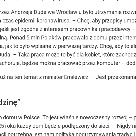
ez Andrzeja Dudę we Wrocławiu było utrzymanie rozwiąz
czas epidemii koronawirusa. – Chcę, aby przepisy umożl
, jeśli jest zgodne z interesem pracownika i pracodawcy 
alną. Ponad 5 mln Polaków pracowało z domu przez intern
ia, jak to było wpisane w pierwszej tarczy. Chcę, aby to 
uda. – Taka praca może to być dla kobiet, które zachodz
achoruje, będzie można pracować przez komputer – dod
uż na ten temat z minister Emilewicz. – Jest przekonana
dzinę”
o domu w Polsce. To jest właśnie nowoczesny rozwój – p
5 roku każdy dom będzie podłączony do sieci. – Nigdy n
ji potrzebna jest nam polityka podtrzymywania tradycji.