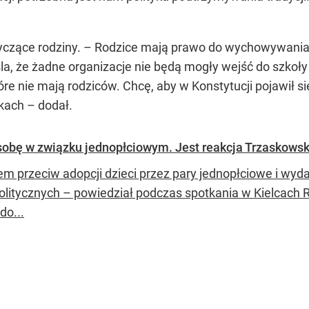
tyczące rodziny. – Rodzice mają prawo do wychowywania
eśla, że żadne organizacje nie będą mogły wejść do szko
re nie mają rodziców. Chcę, aby w Konstytucji pojawił się
kach – dodał.
sobę w związku jednopłciowym. Jest reakcja Trzaskows
m przeciw adopcji dzieci przez pary jednopłciowe i wydaj
 politycznych – powiedział podczas spotkania w Kielcach 
do...