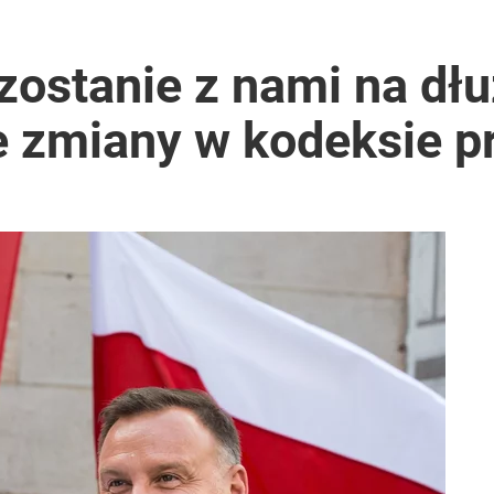
lnej kolekcji kapsułowej
zostanie z nami na dłu
e zmiany w kodeksie p
i. Tego potrzebuje dziś cała Europa
olacy. Sondaż dla „Wprost”