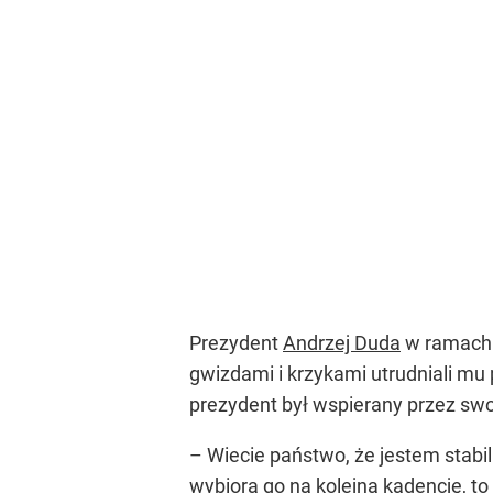
Prezydent
Andrzej Duda
w ramach 
gwizdami i krzykami utrudniali mu
prezydent był wspierany przez swo
– Wiecie państwo, że jestem stabil
wybiorą go na kolejna kadencję, to 