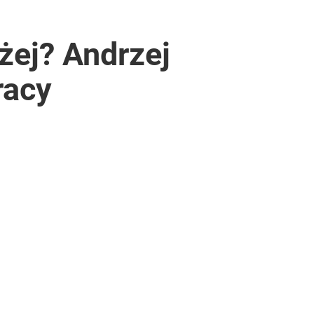
żej? Andrzej
racy