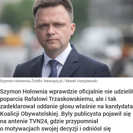
Szymon Hołownia
Źródło:
Newspix.pl
/
Marek Hanyżewski
Szymon Hołownia wprawdzie oficjalnie nie udzielił
poparcia Rafałowi Trzaskowskiemu, ale i tak
zadeklarował oddanie głosu właśnie na kandydata
Koalicji Obywatelskiej. Były publicysta pojawił się
na antenie TVN24, gdzie przypomniał
o motywacjach swojej decyzji i odniósł się