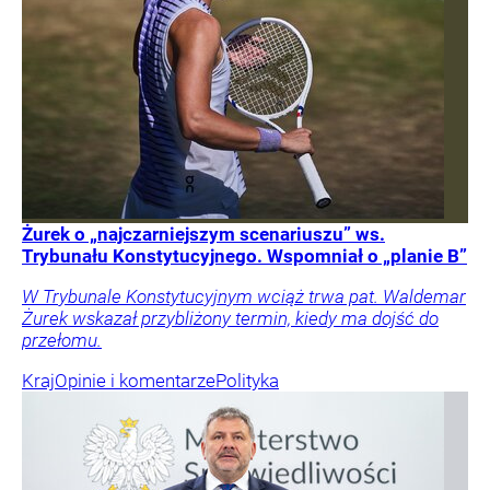
Żurek o „najczarniejszym scenariuszu” ws.
Trybunału Konstytucyjnego. Wspomniał o „planie B”
W Trybunale Konstytucyjnym wciąż trwa pat. Waldemar
Żurek wskazał przybliżony termin, kiedy ma dojść do
przełomu.
Kraj
Opinie i komentarze
Polityka