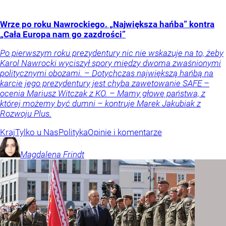
Wrze po roku Nawrockiego. „Największa hańba” kontra
„Cała Europa nam go zazdrości”
Po pierwszym roku prezydentury nic nie wskazuje na to, żeby
Karol Nawrocki wyciszył spory między dwoma zwaśnionymi
politycznymi obozami. – Dotychczas największą hańbą na
karcie jego prezydentury jest chyba zawetowanie SAFE –
ocenia Mariusz Witczak z KO. – Mamy głowę państwa, z
której możemy być dumni – kontruje Marek Jakubiak z
Rozwoju Plus.
Kraj
Tylko u Nas
Polityka
Opinie i komentarze
Magdalena
Frindt