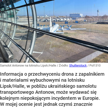
Samolot Antonow na lotnisku Lipsk/Halle
/ Źródło:
Shutterstock
/
Pol1310
Informacja o przechwyceniu drona z zapalnikiem
i materiałami wybuchowymi na lotnisku
Lipsk/Halle, w pobliżu ukraińskiego samolotu
transportowego Antonow, może wydawać się
kolejnym niepokojącym incydentem w Europie.
W mojej ocenie jest jednak czymś znacznie