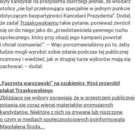
Były kandydat na prezydenta zastrzegł jednak, że włodarz
stolicy
„nie był przekonujący specjalnie w jednym punkcie
dotyczącym bezpartyjności Kancelarii Prezydenta”
. Dodał,
że zadał
Trzaskowskiemu
takie pytanie, ponieważ zwrócił
się on do niego jako do
„przedstawiciela pewnego ruchu
społecznego, który przy okazji jego kampanii powstał
i chciał rozmawiać”
. – Więc porozmawialiśmy po to, żeby
ludzie mogli wyrobić sobie zdanie podczas tej publicznej
rozmowy i wiedzieć, jak w drugiej turze wyborów mają się
zachować – dodał.
„Faszysta warszawski” na szubienicy. Ktoś przerobił
plakat Trzaskowskiego
Zbliżające się wybory sprawiają, że w przestrzeni publicznej
pojawia się coraz więcej materiałów promujących
kandydatów. Niektóre z nich są zrywane lub niszczone,
o czym w mediach społecznościowych poinformowała
Magdalena Środa....