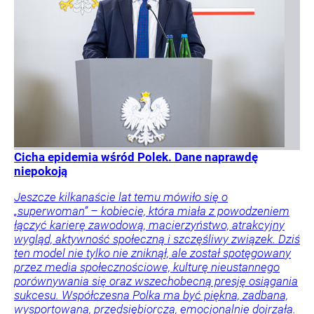
Cicha epidemia wśród Polek. Dane naprawdę
niepokoją
Jeszcze kilkanaście lat temu mówiło się o
„superwoman” – kobiecie, która miała z powodzeniem
łączyć karierę zawodową, macierzyństwo, atrakcyjny
wygląd, aktywność społeczną i szczęśliwy związek. Dziś
ten model nie tylko nie zniknął, ale został spotęgowany
przez media społecznościowe, kulturę nieustannego
porównywania się oraz wszechobecną presję osiągania
sukcesu. Współczesna Polka ma być piękna, zadbana,
wysportowana, przedsiębiorcza, emocjonalnie dojrzała.