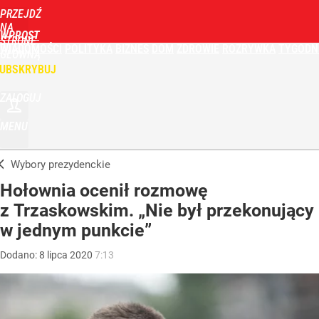
PRZEJDŹ
NA
WPROST
STRONĘ
WIADOMOŚCI
POLITYKA
BIZNES
DOM
ZDROWIE
ROZRYWKA
TYGODN
GŁÓWNĄ
UBSKRYBUJ
ZALOGUJ
MENU
Wybory prezydenckie
Hołownia ocenił rozmowę
z Trzaskowskim. „Nie był przekonujący
w jednym punkcie”
Dodano:
8
lipca
2020
7:13