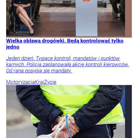
Wielka obława drogówki. Będą kontrolować tylko
jedno
Jeden dzień. Tysiące kontroli, mandatów i punktów
karnych. Policja zaplanowała akcję kontroli kierowców.
Od rana posypią się mandaty.
Motoryzacja
Kraj
Życie