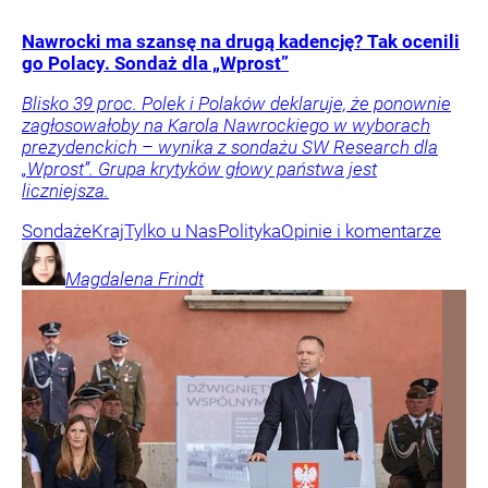
Nawrocki ma szansę na drugą kadencję? Tak ocenili
go Polacy. Sondaż dla „Wprost”
Blisko 39 proc. Polek i Polaków deklaruje, że ponownie
zagłosowałoby na Karola Nawrockiego w wyborach
prezydenckich – wynika z sondażu SW Research dla
„Wprost”. Grupa krytyków głowy państwa jest
liczniejsza.
Sondaże
Kraj
Tylko u Nas
Polityka
Opinie i komentarze
Magdalena
Frindt