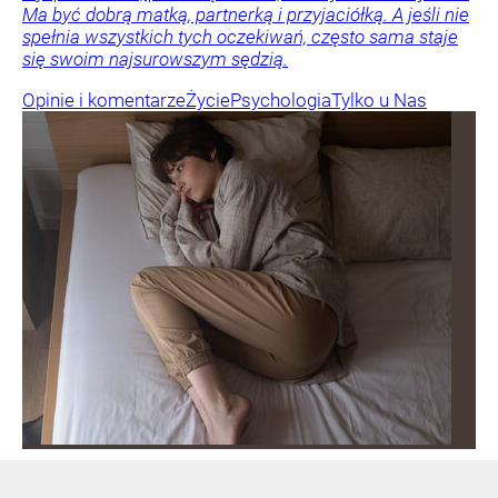
Ma być dobrą matką, partnerką i przyjaciółką. A jeśli nie
spełnia wszystkich tych oczekiwań, często sama staje
się swoim najsurowszym sędzią.
Opinie i komentarze
Życie
Psychologia
Tylko u Nas