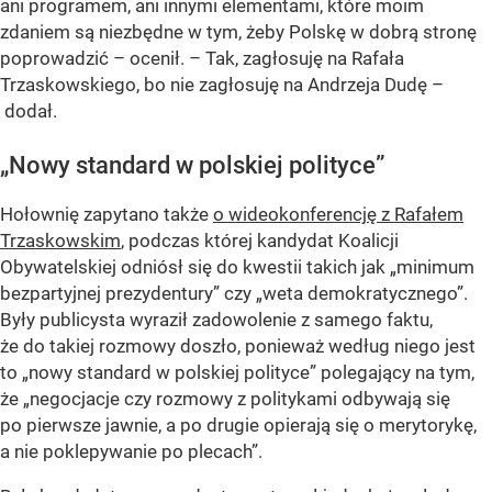
ani programem, ani innymi elementami, które moim
zdaniem są niezbędne w tym, żeby Polskę w dobrą stronę
poprowadzić – ocenił. – Tak, zagłosuję na Rafała
Trzaskowskiego, bo nie zagłosuję na Andrzeja Dudę –
dodał.
„Nowy standard w polskiej polityce”
Hołownię zapytano także
o wideokonferencję z Rafałem
Trzaskowskim
, podczas której kandydat Koalicji
Obywatelskiej odniósł się do kwestii takich jak „minimum
bezpartyjnej prezydentury” czy „weta demokratycznego”.
Były publicysta wyraził zadowolenie z samego faktu,
że do takiej rozmowy doszło, ponieważ według niego jest
to
„nowy standard w polskiej polityce”
polegający na tym,
że
„negocjacje czy rozmowy z politykami odbywają się
po pierwsze jawnie, a po drugie opierają się o merytorykę,
a nie poklepywanie po plecach”
.