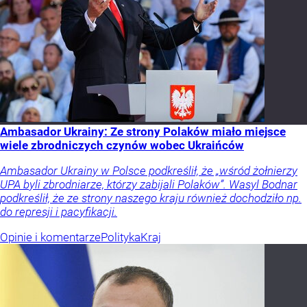
Ambasador Ukrainy: Ze strony Polaków miało miejsce
wiele zbrodniczych czynów wobec Ukraińców
Ambasador Ukrainy w Polsce podkreślił, że „wśród żołnierzy
UPA byli zbrodniarze, którzy zabijali Polaków”. Wasyl Bodnar
podkreślił, że ze strony naszego kraju również dochodziło np.
do represji i pacyfikacji.
Opinie i komentarze
Polityka
Kraj