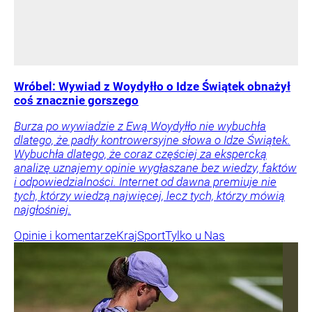
Wróbel: Wywiad z Woydyłło o Idze Świątek obnażył
coś znacznie gorszego
Burza po wywiadzie z Ewą Woydyłło nie wybuchła
dlatego, że padły kontrowersyjne słowa o Idze Świątek.
Wybuchła dlatego, że coraz częściej za ekspercką
analizę uznajemy opinie wygłaszane bez wiedzy, faktów
i odpowiedzialności. Internet od dawna premiuje nie
tych, którzy wiedzą najwięcej, lecz tych, którzy mówią
najgłośniej.
Opinie i komentarze
Kraj
Sport
Tylko u Nas