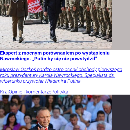
Ekspert z mocnym porównaniem po wystąpieniu
Nawrockiego. „Putin by się nie powstydził”
Mirosław Oczkoś bardzo ostro ocenił obchody pierwszego
roku prezydentury Karola Nawrockiego. Specjalista ds.
wizerunku przywołał Władimira Putina.
Kraj
Opinie i komentarze
Polityka