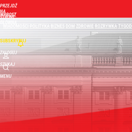
PRZEJDŹ
Udostępnij
0
Skomentuj
NA
WPROST
STRONĘ
GŁÓWNĄ
WIADOMOŚCI
POLITYKA
BIZNES
DOM
ZDROWIE
ROZRYWKA
TYGOD
SUBSKRYBUJ
ZALOGUJ
SZUKAJ
MENU