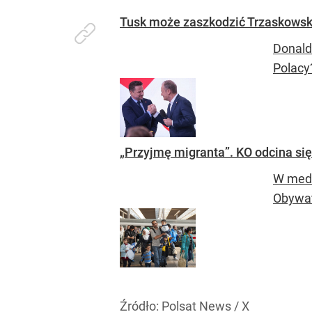
Tusk może zaszkodzić Trzaskowsk
Donald
Polacy
„Przyjmę migranta”. KO odcina się
W medi
Obywat
Źródło:
Polsat News / X