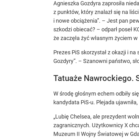
Agnieszka Gozdyra zaprosiła nied
z punktów, który znalazł się na liś
i nowe obciążenia”. – Jest pan p
szkodzi obiecać? – odparł poseł KO
że zaczęła żyć własnym życiem w s
Prezes PiS skorzystał z okazji i 
Gozdyry”. – Szanowni państwo, sł
Tatuaże Nawrockiego. S
W środę głośnym echem odbiły się 
kandydata PiS-u. Plejada ujawniła,
„Lubię Chelsea, ale prezydent wolne
zagranicznych. Użytkownicy X chcą,
Muzeum II Wojny Światowej w Gdańs