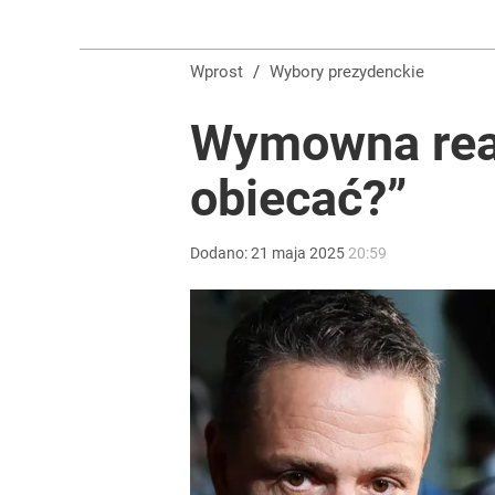
Wprost
/
Wybory prezydenckie
Wymowna reak
obiecać?”
Dodano:
21
maja
2025
20:59