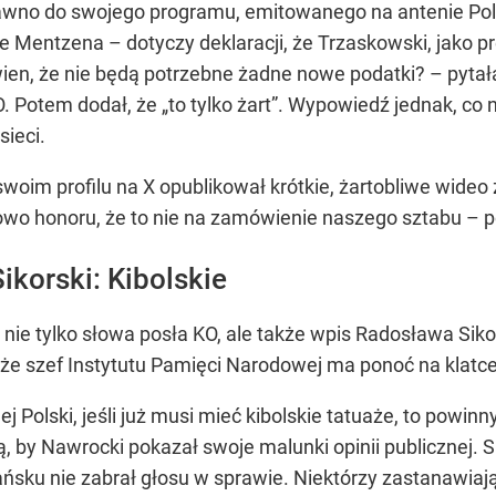
awno do swojego programu, emitowanego na antenie Pols
cie Mentzena – dotyczy deklaracji, że Trzaskowski, jako p
ewien, że nie będą potrzebne żadne nowe podatki? – py
. Potem dodał, że „to tylko żart”. Wypowiedź jednak, co n
ieci.
na swoim profilu na X opublikował krótkie, żartobliwe wi
owo honoru, że to nie na zamówienie naszego sztabu –
ikorski: Kibolskie
nie tylko słowa posła KO, ale także wpis Radosława Sik
 że szef Instytutu Pamięci Narodowej ma ponoć na klatce 
j Polski, jeśli już musi mieć kibolskie tatuaże, to powin
 by Nawrocki pokazał swoje malunki opinii publicznej. Są 
ku nie zabrał głosu w sprawie. Niektórzy zastanawiają 