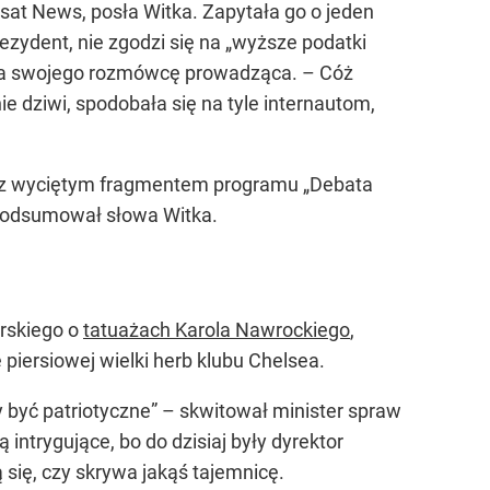
at News, posła Witka. Zapytała go o jeden
rezydent, nie zgodzi się na „wyższe podatki
tała swojego rozmówcę prowadząca. – Cóż
ie dziwi, spodobała się na tyle internautom,
deo z wyciętym fragmentem programu „Debata
 podsumował słowa Witka.
orskiego o
tatuażach Karola Nawrockiego
,
piersiowej wielki herb klubu Chelsea.
ny być patriotyczne” – skwitował minister spraw
intrygujące, bo do dzisiaj były dyrektor
się, czy skrywa jakąś tajemnicę.