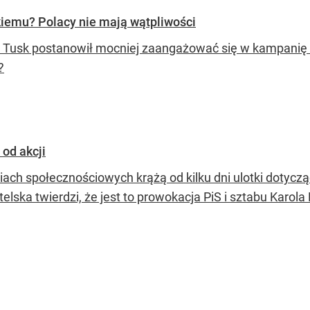
iemu? Polacy nie mają wątpliwości
 Tusk postanowił mocniej zaangażować się w kampanię R
?
 od akcji
ach społecznościowych krążą od kilku dni ulotki dotyc
elska twierdzi, że jest to prowokacja PiS i sztabu Karol