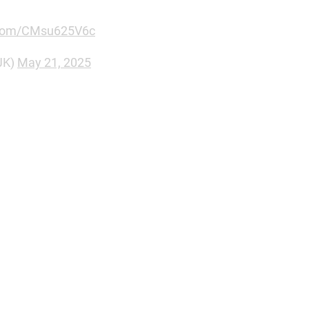
r.com/CMsu625V6c
JK)
May 21, 2025