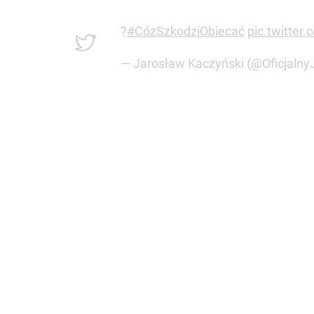
?
#CóżSzkodziObiecać
pic.twitte
— Jarosław Kaczyński (@Oficjalny