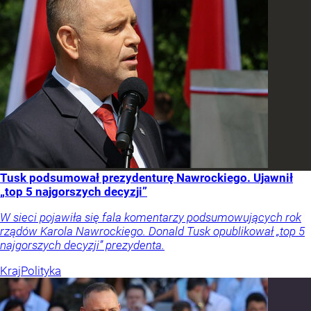
Tusk podsumował prezydenturę Nawrockiego. Ujawnił
„top 5 najgorszych decyzji”
W sieci pojawiła się fala komentarzy podsumowujących rok
rządów Karola Nawrockiego. Donald Tusk opublikował „top 5
najgorszych decyzji” prezydenta.
Kraj
Polityka