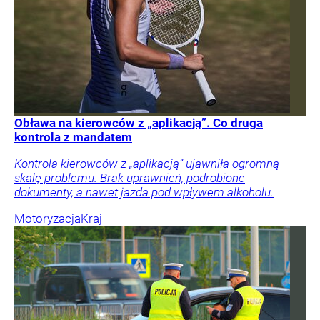
Obława na kierowców z „aplikacją”. Co druga
kontrola z mandatem
Kontrola kierowców z „aplikacją” ujawniła ogromną
skalę problemu. Brak uprawnień, podrobione
dokumenty, a nawet jazda pod wpływem alkoholu.
Motoryzacja
Kraj