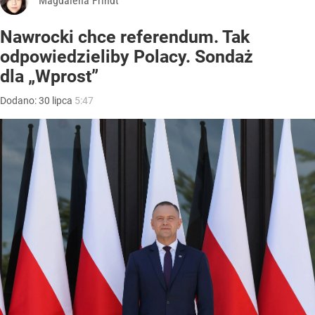
Magdalena Frindt
Nawrocki chce referendum. Tak
odpowiedzieliby Polacy. Sondaż
dla „Wprost”
Dodano:
30
lipca
5:47