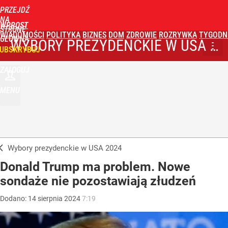
PRZEJDŹ
NA
WPROST
STRONĘ
WIADOMOŚCI
POLITYKA
BIZNES
DOM
ZDROWIE
ROZRYWKA
TYGODN
GŁÓWNĄ
WYBORY PREZYDENCKIE W USA 2024
UBSKRYBUJ
ZALOGUJ
MENU
Wybory prezydenckie w USA 2024
Donald Trump ma problem. Nowe
sondaże nie pozostawiają złudzeń
Dodano:
14
sierpnia
2024
7:19