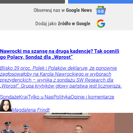
Obserwuj nas
w
Google News
Dodaj jako
źródło w Google
Nawrocki ma szansę na drugą kadencję? Tak ocenili
go Polacy. Sondaż dla „Wprost”
Blisko 39 proc. Polek i Polaków deklaruje, że ponownie
zagłosowałoby na Karola Nawrockiego w wyborach
prezydenckich – wynika z sondażu SW Research dla
„Wprost”. Grupa krytyków głowy państwa jest liczniejsza.
Sondaże
Kraj
Tylko u Nas
Polityka
Opinie i komentarze
Magdalena
Frindt