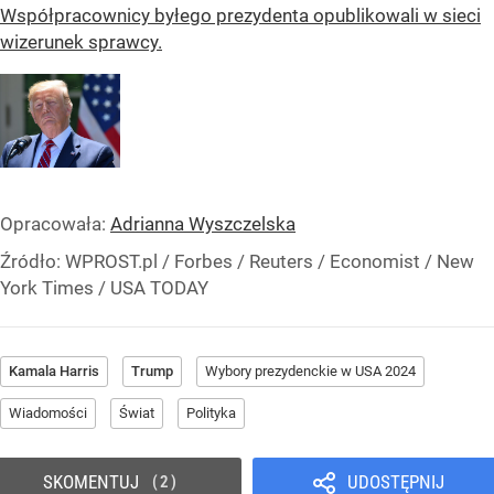
Współpracownicy byłego prezydenta opublikowali w sieci
wizerunek sprawcy.
Opracowała:
Adrianna Wyszczelska
Źródło:
WPROST.pl
/
Forbes / Reuters / Economist / New
York Times / USA TODAY
Kamala Harris
Trump
Wybory prezydenckie w USA 2024
Wiadomości
Świat
Polityka
SKOMENTUJ
UDOSTĘPNIJ
2