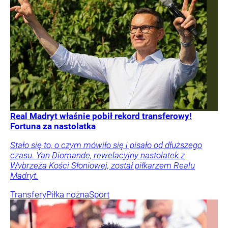
Real Madryt właśnie pobił rekord transferowy!
Fortuna za nastolatka
Stało się to, o czym mówiło się i pisało od dłuższego
czasu. Yan Diomande, rewelacyjny nastolatek z
Wybrzeża Kości Słoniowej, został piłkarzem Realu
Madryt.
Transfery
Piłka nożna
Sport