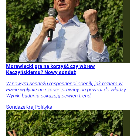
Morawiecki gra na korzyść czy wbrew
Kaczyńskiemu? Nowy sondaż
W nowym sondażu respondenci ocenili, jak rozłam w
PiS-ie wpłynie na szanse prawicy na powrót do władzy.
Wyniki badania pokazują pewien trend.
Sondaże
Kraj
Polityka