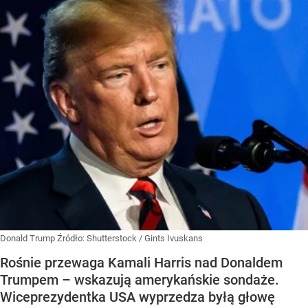
Donald Trump
Źródło:
Shutterstock
/
Gints Ivuskans
Rośnie przewaga Kamali Harris nad Donaldem
Trumpem – wskazują amerykańskie sondaże.
Wiceprezydentka USA wyprzedza byłą głowę