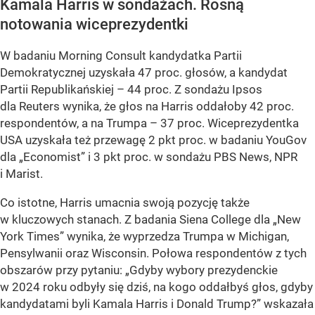
Kamala Harris w sondażach. Rosną
notowania wiceprezydentki
W badaniu Morning Consult kandydatka Partii
Demokratycznej uzyskała 47 proc. głosów, a kandydat
Partii Republikańskiej – 44 proc. Z sondażu Ipsos
dla Reuters wynika, że głos na Harris oddałoby 42 proc.
respondentów, a na Trumpa – 37 proc. Wiceprezydentka
USA uzyskała też przewagę 2 pkt proc. w badaniu YouGov
dla „Economist” i 3 pkt proc. w sondażu PBS News, NPR
i Marist.
Co istotne, Harris umacnia swoją pozycję także
w kluczowych stanach. Z badania Siena College dla „New
York Times” wynika, że wyprzedza Trumpa w Michigan,
Pensylwanii oraz Wisconsin. Połowa respondentów z tych
obszarów przy pytaniu: „Gdyby wybory prezydenckie
w 2024 roku odbyły się dziś, na kogo oddałbyś głos, gdyby
kandydatami byli Kamala Harris i Donald Trump?” wskazała