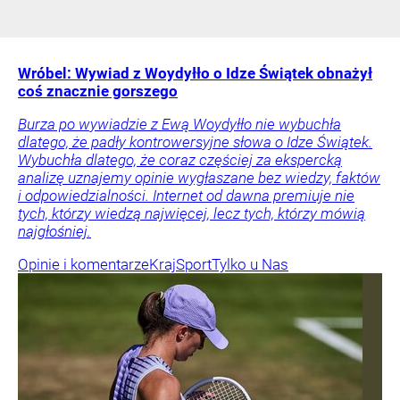
Wróbel: Wywiad z Woydyłło o Idze Świątek obnażył
coś znacznie gorszego
Burza po wywiadzie z Ewą Woydyłło nie wybuchła
dlatego, że padły kontrowersyjne słowa o Idze Świątek.
Wybuchła dlatego, że coraz częściej za ekspercką
analizę uznajemy opinie wygłaszane bez wiedzy, faktów
i odpowiedzialności. Internet od dawna premiuje nie
tych, którzy wiedzą najwięcej, lecz tych, którzy mówią
najgłośniej.
Opinie i komentarze
Kraj
Sport
Tylko u Nas