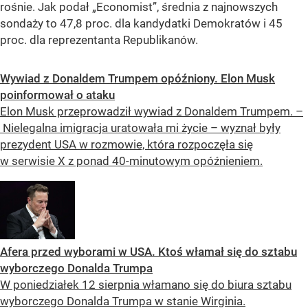
rośnie. Jak podał „Economist”, średnia z najnowszych
sondaży to 47,8 proc. dla kandydatki Demokratów i 45
proc. dla reprezentanta Republikanów.
Wywiad z Donaldem Trumpem opóźniony. Elon Musk
poinformował o ataku
Elon Musk przeprowadził wywiad z Donaldem Trumpem. –
Nielegalna imigracja uratowała mi życie – wyznał były
prezydent USA w rozmowie, która rozpoczęła się
w serwisie X z ponad 40-minutowym opóźnieniem.
Afera przed wyborami w USA. Ktoś włamał się do sztabu
wyborczego Donalda Trumpa
W poniedziałek 12 sierpnia włamano się do biura sztabu
wyborczego Donalda Trumpa w stanie Wirginia.