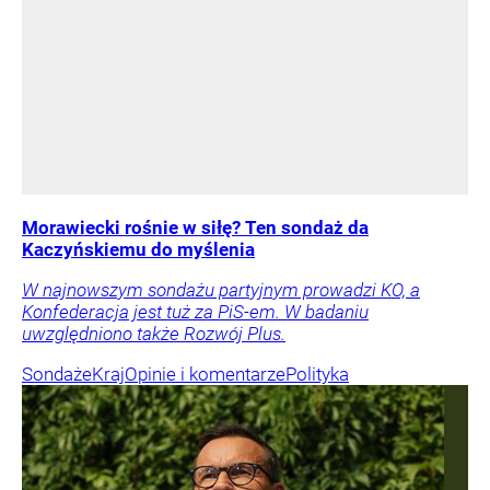
Morawiecki rośnie w siłę? Ten sondaż da
Kaczyńskiemu do myślenia
W najnowszym sondażu partyjnym prowadzi KO, a
Konfederacja jest tuż za PiS-em. W badaniu
uwzględniono także Rozwój Plus.
Sondaże
Kraj
Opinie i komentarze
Polityka