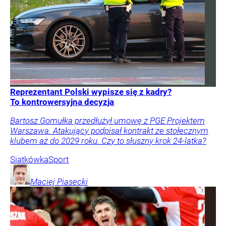
Reprezentant Polski wypisze się z kadry?
To kontrowersyjna decyzja
Bartosz Gomułka przedłużył umowę z PGE Projektem
Warszawa. Atakujący podpisał kontrakt ze stołecznym
klubem aż do 2029 roku. Czy to słuszny krok 24-latka?
Siatkówka
Sport
Maciej
Piasecki