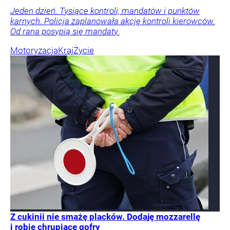
Jeden dzień. Tysiące kontroli, mandatów i punktów
karnych. Policja zaplanowała akcję kontroli kierowców.
Od rana posypią się mandaty.
Motoryzacja
Kraj
Życie
Z cukinii nie smażę placków. Dodaję mozzarellę
i robię chrupiące gofry