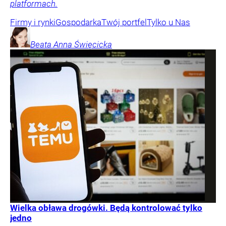
platformach.
Firmy i rynki
Gospodarka
Twój portfel
Tylko u Nas
Beata Anna
Święcicka
Wielka obława drogówki. Będą kontrolować tylko
jedno