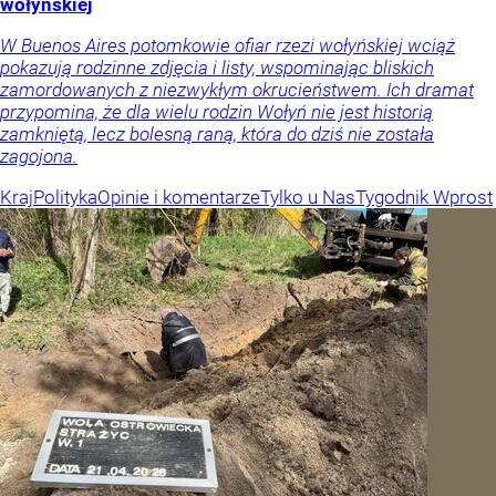
wołyńskiej
W Buenos Aires potomkowie ofiar rzezi wołyńskiej wciąż
pokazują rodzinne zdjęcia i listy, wspominając bliskich
zamordowanych z niezwykłym okrucieństwem. Ich dramat
przypomina, że dla wielu rodzin Wołyń nie jest historią
zamkniętą, lecz bolesną raną, która do dziś nie została
zagojona.
Kraj
Polityka
Opinie i komentarze
Tylko u Nas
Tygodnik Wprost