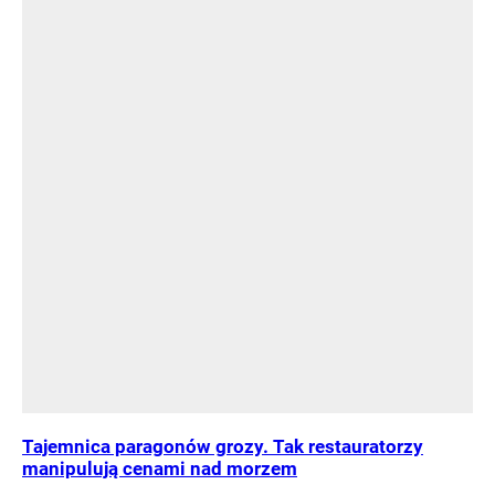
Tajemnica paragonów grozy. Tak restauratorzy
manipulują cenami nad morzem