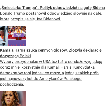
„Śmieciarka Trumpa”. Polityk odpowiedział na gafę Bidena
Donald Trump postanowił odpowiedzieć słownie na gafę,
którą przypisuje się Joe Bidenowi.
Kamala Harris szuka cennych głosów. Złożyła deklarację
dotyczącą Polski
Wybory prezydenckie w USA tuż tuż, a sondaże wyglądają
coraz mniej korzystnie dla Kamali Harris. Kandydatka
demokratów robi jednak co może, a jedną z takich prób
jest najnowszy list do Amerykanów Polskiego
pochodzenia.