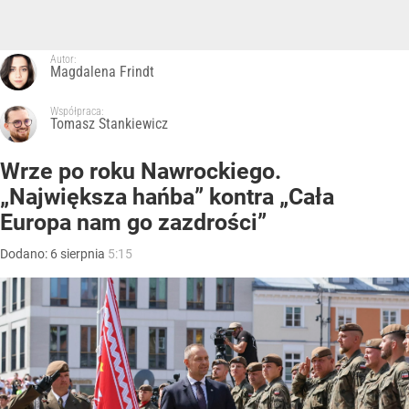
Autor:
Magdalena Frindt
Współpraca:
Tomasz Stankiewicz
Wrze po roku Nawrockiego.
„Największa hańba” kontra „Cała
Europa nam go zazdrości”
Dodano:
6
sierpnia
5:15