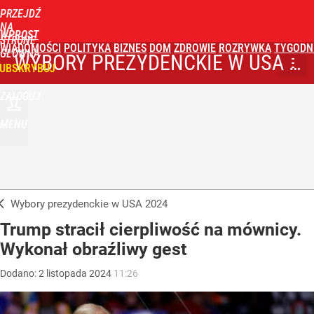
PRZEJDŹ
NA
WPROST
STRONĘ
WIADOMOŚCI
POLITYKA
BIZNES
DOM
ZDROWIE
ROZRYWKA
TYGODN
GŁÓWNĄ
WYBORY PREZYDENCKIE W USA 2024
UBSKRYBUJ
ZALOGUJ
MENU
Wybory prezydenckie w USA 2024
Trump stracił cierpliwość na mównicy.
Wykonał obraźliwy gest
Dodano:
2
listopada
2024
11:26