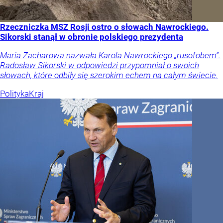
Rzeczniczka MSZ Rosji ostro o słowach Nawrockiego.
Sikorski stanął w obronie polskiego prezydenta
Maria Zacharowa nazwała Karola Nawrockiego „rusofobem”.
Radosław Sikorski w odpowiedzi przypomniał o swoich
słowach, które odbiły się szerokim echem na całym świecie.
Polityka
Kraj