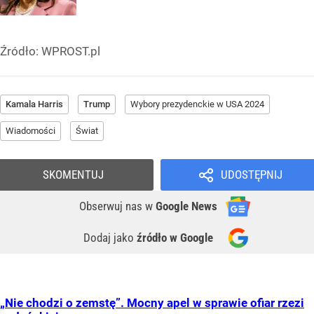
Źródło:
WPROST.pl
Kamala Harris
Trump
Wybory prezydenckie w USA 2024
Wiadomości
Świat
SKOMENTUJ
UDOSTĘPNIJ
Obserwuj nas
w
Google News
Dodaj jako
źródło w Google
„Nie chodzi o zemstę”. Mocny apel w sprawie ofiar rzezi