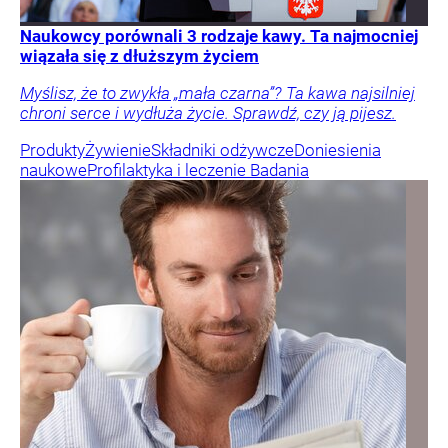
Naukowcy porównali 3 rodzaje kawy. Ta najmocniej
wiązała się z dłuższym życiem
Myślisz, że to zwykła „mała czarna”? Ta kawa najsilniej
chroni serce i wydłuża życie. Sprawdź, czy ją pijesz.
Produkty
Żywienie
Składniki odżywcze
Doniesienia
naukowe
Profilaktyka i leczenie
Badania