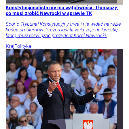
Konstytucjonalista nie ma wątpliwości. Tłumaczy,
co musi zrobić Nawrocki w sprawie TK
Spór o Trybunał Konstytucyjny trwa i nie widać na razie
końca problemów. Prezes Iustitii wskazuje na kwestię,
którą musi rozwiązać prezydent Karol Nawrocki.
Kraj
Polityka