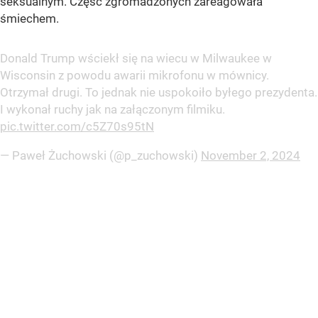
seksualnym. Część zgromadzonych zareagowała
śmiechem.
Donald Trump wściekł się na wiecu w Milwaukee w
Wisconsin z powodu awarii mikrofonu w mównicy.
Otrzymał drugi. To jednak nie uspokoiło byłego prezydenta.
I wykonał ruchy jak na załączonym filmiku.
pic.twitter.com/c5Z70s95tN
— Paweł Żuchowski (@p_zuchowski)
November 2, 2024