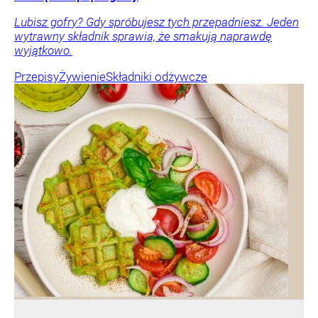
Lubisz gofry? Gdy spróbujesz tych przepadniesz. Jeden
wytrawny składnik sprawia, że smakują naprawdę
wyjątkowo.
Przepisy
Żywienie
Składniki odżywcze