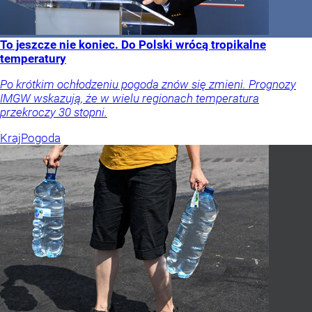
To jeszcze nie koniec. Do Polski wrócą tropikalne
temperatury
Po krótkim ochłodzeniu pogoda znów się zmieni. Prognozy
IMGW wskazują, że w wielu regionach temperatura
przekroczy 30 stopni.
Kraj
Pogoda