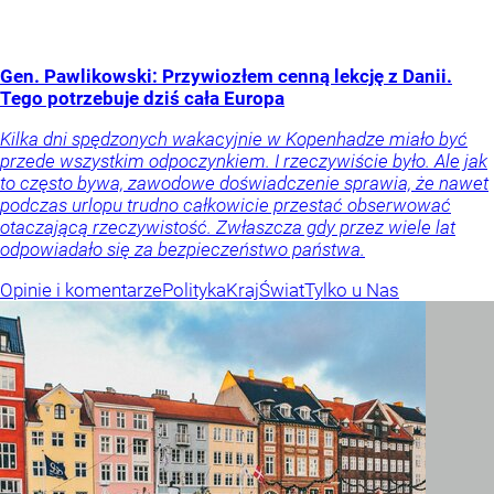
Gen. Pawlikowski: Przywiozłem cenną lekcję z Danii.
Tego potrzebuje dziś cała Europa
Kilka dni spędzonych wakacyjnie w Kopenhadze miało być
przede wszystkim odpoczynkiem. I rzeczywiście było. Ale jak
to często bywa, zawodowe doświadczenie sprawia, że nawet
podczas urlopu trudno całkowicie przestać obserwować
otaczającą rzeczywistość. Zwłaszcza gdy przez wiele lat
odpowiadało się za bezpieczeństwo państwa.
Opinie i komentarze
Polityka
Kraj
Świat
Tylko u Nas