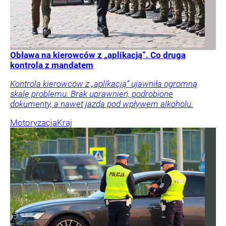
Obława na kierowców z „aplikacją”. Co druga
kontrola z mandatem
Kontrola kierowców z „aplikacją” ujawniła ogromną
skalę problemu. Brak uprawnień, podrobione
dokumenty, a nawet jazda pod wpływem alkoholu.
Motoryzacja
Kraj