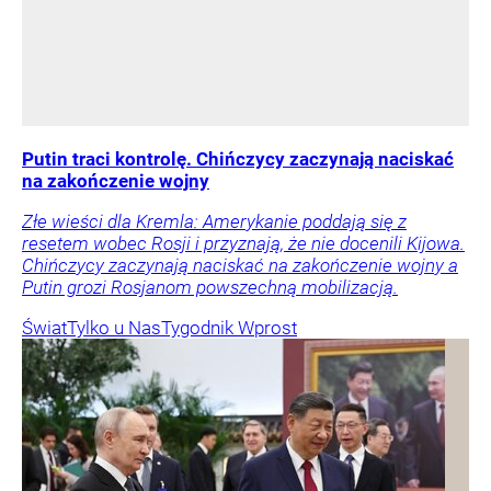
Putin traci kontrolę. Chińczycy zaczynają naciskać
na zakończenie wojny
Złe wieści dla Kremla: Amerykanie poddają się z
resetem wobec Rosji i przyznają, że nie docenili Kijowa.
Chińczycy zaczynają naciskać na zakończenie wojny a
Putin grozi Rosjanom powszechną mobilizacją.
Świat
Tylko u Nas
Tygodnik Wprost