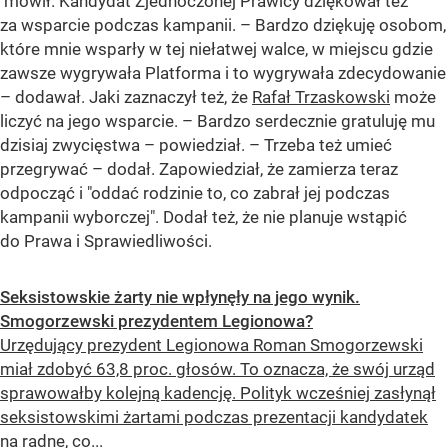
mówił. Kandydat Zjednoczonej Prawicy dziękował też
za wsparcie podczas kampanii. – Bardzo dziękuję osobom,
które mnie wsparły w tej niełatwej walce, w miejscu gdzie
zawsze wygrywała Platforma i to wygrywała zdecydowanie
– dodawał. Jaki zaznaczył też, że
Rafał Trzaskowski
może
liczyć na jego wsparcie. – Bardzo serdecznie gratuluję mu
dzisiaj zwycięstwa – powiedział. – Trzeba też umieć
przegrywać – dodał. Zapowiedział, że zamierza teraz
odpocząć i "oddać rodzinie to, co zabrał jej podczas
kampanii wyborczej". Dodał też, że nie planuje wstąpić
do Prawa i Sprawiedliwości.
Seksistowskie żarty nie wpłynęły na jego wynik.
Smogorzewski prezydentem Legionowa?
Urzędujący prezydent Legionowa Roman Smogorzewski
miał zdobyć 63,8 proc. głosów. To oznacza, że swój urząd
sprawowałby kolejną kadencję. Polityk wcześniej zasłynął
seksistowskimi żartami podczas prezentacji kandydatek
na radne, co...