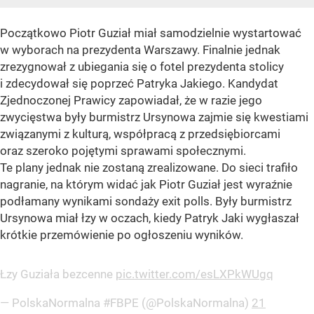
Początkowo Piotr Guział miał samodzielnie wystartować
w wyborach na prezydenta Warszawy. Finalnie jednak
zrezygnował z ubiegania się o fotel prezydenta stolicy
i zdecydował się poprzeć Patryka Jakiego. Kandydat
Zjednoczonej Prawicy zapowiadał, że w razie jego
zwycięstwa były burmistrz Ursynowa zajmie się kwestiami
związanymi z kulturą, współpracą z przedsiębiorcami
oraz szeroko pojętymi sprawami społecznymi.
Te plany jednak nie zostaną zrealizowane. Do sieci trafiło
nagranie, na którym widać jak Piotr Guział jest wyraźnie
podłamany wynikami sondaży exit polls. Były burmistrz
Ursynowa miał łzy w oczach, kiedy Patryk Jaki wygłaszał
krótkie przemówienie po ogłoszeniu wyników.
Łzy Guziała bezcenne
pic.twitter.com/esLXPkWUgq
— PolskaNormalna #FBPE (@PolskaNormalna)
21