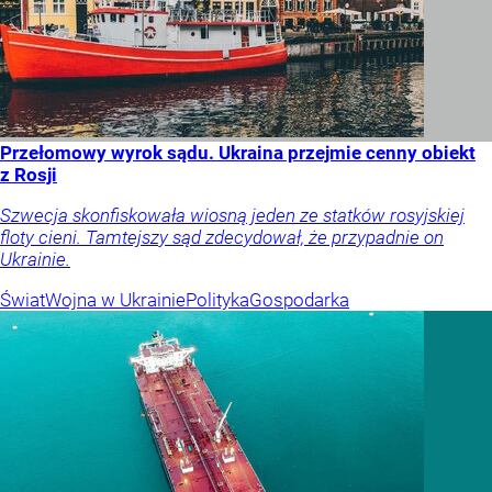
Przełomowy wyrok sądu. Ukraina przejmie cenny obiekt
z Rosji
Szwecja skonfiskowała wiosną jeden ze statków rosyjskiej
floty cieni. Tamtejszy sąd zdecydował, że przypadnie on
Ukrainie.
Świat
Wojna w Ukrainie
Polityka
Gospodarka