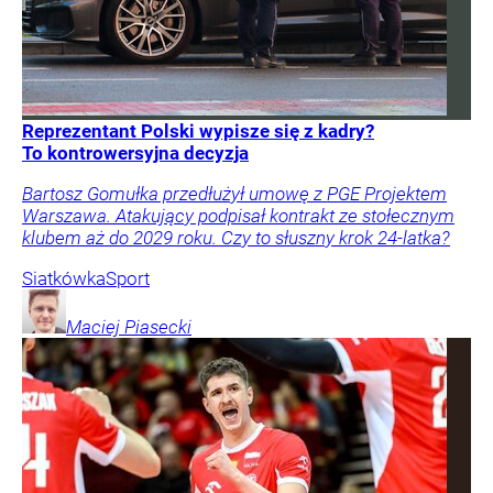
Reprezentant Polski wypisze się z kadry?
To kontrowersyjna decyzja
Bartosz Gomułka przedłużył umowę z PGE Projektem
Warszawa. Atakujący podpisał kontrakt ze stołecznym
klubem aż do 2029 roku. Czy to słuszny krok 24-latka?
Siatkówka
Sport
Maciej
Piasecki