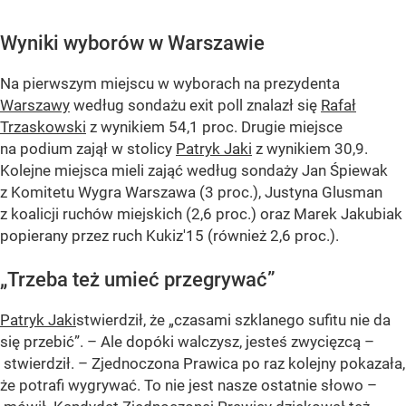
Wyniki wyborów w Warszawie
Na pierwszym miejscu w wyborach na prezydenta
Warszawy
według sondażu exit poll znalazł się
Rafał
Trzaskowski
z wynikiem 54,1 proc. Drugie miejsce
na podium zajął w stolicy
Patryk Jaki
z wynikiem 30,9.
Kolejne miejsca mieli zająć według sondaży Jan Śpiewak
z Komitetu Wygra Warszawa (3 proc.), Justyna Glusman
z koalicji ruchów miejskich (2,6 proc.) oraz Marek Jakubiak
popierany przez ruch Kukiz'15 (również 2,6 proc.).
„Trzeba też umieć przegrywać”
Patryk Jaki
stwierdził, że
„czasami szklanego sufitu nie da
się przebić”
. – Ale dopóki walczysz, jesteś zwycięzcą –
stwierdził. – Zjednoczona Prawica po raz kolejny pokazała,
że potrafi wygrywać. To nie jest nasze ostatnie słowo –