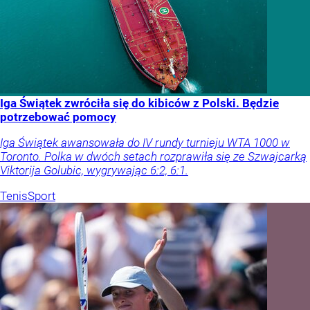
Iga Świątek zwróciła się do kibiców z Polski. Będzie
potrzebować pomocy
Iga Świątek awansowała do IV rundy turnieju WTA 1000 w
Toronto. Polka w dwóch setach rozprawiła się ze Szwajcarką
Viktorija Golubic, wygrywając 6:2, 6:1.
Tenis
Sport