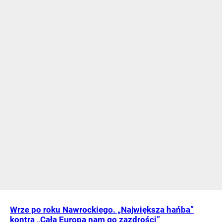
Wrze po roku Nawrockiego. „Największa hańba”
kontra „Cała Europa nam go zazdrości”