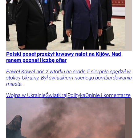
Polski poseł przeżył krwawy nalot na Kijów. Nad
ranem poznał liczbę ofiar
Paweł Kowal noc z wtorku na środę 5 sierpnia spędził w
stolicy Ukrainy. Był świadkiem nocnego bombardowania
miasta.
Wojna w Ukrainie
Świat
Kraj
Polityka
Opinie i komentarze