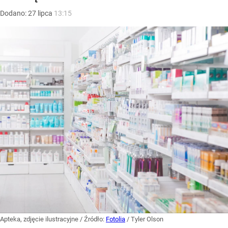
Dodano:
27
lipca
13:15
Apteka, zdjęcie ilustracyjne
/ Źródło:
Fotolia
/
Tyler Olson