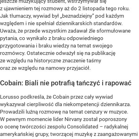
jeszcze muzykujący student, wstrzymywał się
z ujawnieniem tej rozmowy aż do 2 listopada tego roku.
Jak tłumaczy, wywiad był „beznadziejny” pod każdym
względem i nie spełniał dziennikarskich standardów.
Uważa, że przede wszystkim zadawał źle sformułowane
pytania, co wynikało z braku odpowiedniego
przygotowania i braku wiedzy na temat swojego
rozmówcy. Ostatecznie odważył się na publikację
ze względu na historyczne znaczenie taśmy
oraz ze względu na namowy przyjaciół.
Cobain: Biali nie potrafią tańczyć i rapować
Lorusso podkreśla, że Cobain przez cały wywiad
wykazywał cierpliwość dla niekompetencji dziennikarza.
Prowadzili luźną rozmowę na temat cenzury w muzyce.
W pewnym momencie lider Nirvany został poproszony
o ocenę twórczości zespołu Consolidated – radykalnej
amerykańskiej grupy, tworzącej muzykę z zaangażowanymi