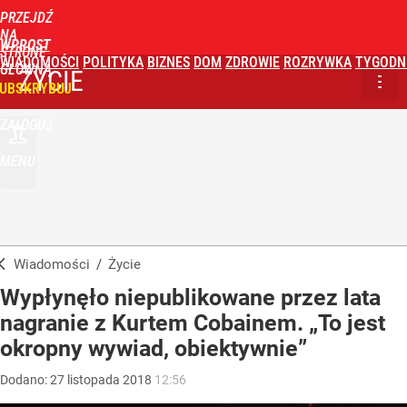
PRZEJDŹ
NA
WPROST
STRONĘ
WIADOMOŚCI
POLITYKA
BIZNES
DOM
ZDROWIE
ROZRYWKA
TYGODN
GŁÓWNĄ
ŻYCIE
UBSKRYBUJ
ZALOGUJ
MENU
Wiadomości
/
Życie
Wypłynęło niepublikowane przez lata
nagranie z Kurtem Cobainem. „To jest
okropny wywiad, obiektywnie”
Dodano:
27
listopada
2018
12:56