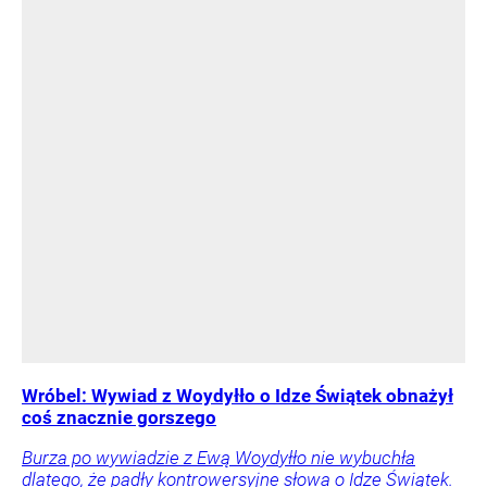
Wróbel: Wywiad z Woydyłło o Idze Świątek obnażył
coś znacznie gorszego
Burza po wywiadzie z Ewą Woydyłło nie wybuchła
dlatego, że padły kontrowersyjne słowa o Idze Świątek.