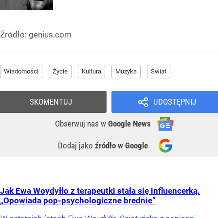
Źródło:
genius.com
Wiadomości
Życie
Kultura
Muzyka
Świat
SKOMENTUJ
UDOSTĘPNIJ
Obserwuj nas
w
Google News
Dodaj jako
źródło w Google
Jak Ewa Woydyłło z terapeutki stała się influencerką.
„Opowiada pop-psychologiczne brednie”