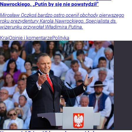
Nawrockiego. „Putin by się nie powstydził”
Mirosław Oczkoś bardzo ostro ocenił obchody pierwszego
roku prezydentury Karola Nawrockiego. Specjalista ds.
wizerunku przywołał Władimira Putina.
Kraj
Opinie i komentarze
Polityka