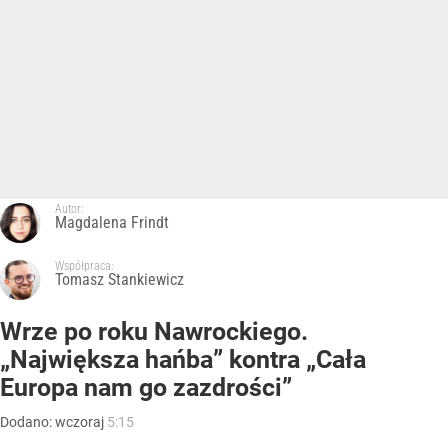
Autor:
Magdalena Frindt
Współpraca:
Tomasz Stankiewicz
Wrze po roku Nawrockiego.
„Największa hańba” kontra „Cała
Europa nam go zazdrości”
Dodano:
wczoraj
5:15