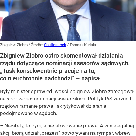
Zbigniew Ziobro
/ Źródło:
Shutterstock
/
Tomasz Kudala
Zbigniew Ziobro ostro skomentował działania
rządu dotyczące nominacji asesorów sądowych.
„Tusk konsekwentnie pracuje na to,
co nieuchronnie nadchodzi” – napisał.
Były minister sprawiedliwości Zbigniew Ziobro zareagował
na spór wokół nominacji asesorskich. Polityk PiS zarzucił
rządowi łamanie prawa i skrytykował działania
podejmowane w sądach.
– Niestety, to cyrk, a nie stosowanie prawa. A w nielegalnej
akcji biorą udział „prezesi” powoływani na rympał, wbrew