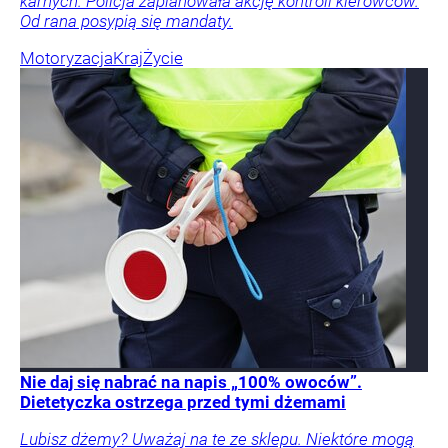
karnych. Policja zaplanowała akcję kontroli kierowców.
Od rana posypią się mandaty.
Motoryzacja
Kraj
Życie
Nie daj się nabrać na napis „100% owoców”.
Dietetyczka ostrzega przed tymi dżemami
Lubisz dżemy? Uważaj na te ze sklepu. Niektóre mogą