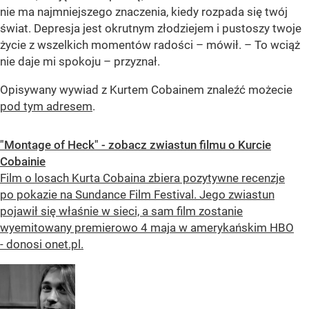
nie ma najmniejszego znaczenia, kiedy rozpada się twój
świat. Depresja jest okrutnym złodziejem i pustoszy twoje
życie z wszelkich momentów radości – mówił. – To wciąż
nie daje mi spokoju – przyznał.
Opisywany wywiad z Kurtem Cobainem znaleźć możecie
pod tym adresem
.
"Montage of Heck" - zobacz zwiastun filmu o Kurcie
Cobainie
Film o losach Kurta Cobaina zbiera pozytywne recenzje
po pokazie na Sundance Film Festival. Jego zwiastun
pojawił się właśnie w sieci, a sam film zostanie
wyemitowany premierowo 4 maja w amerykańskim HBO
- donosi onet.pl.