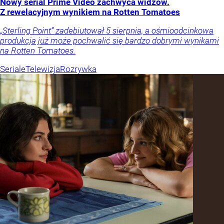
Nowy serial Prime Video zachwyca widzów.
Z rewelacyjnym wynikiem na Rotten Tomatoes
„Sterling Point” zadebiutował 5 sierpnia, a ośmioodcinkowa
produkcja już może pochwalić się bardzo dobrymi wynikami
na Rotten Tomatoes.
Seriale
Telewizja
Rozrywka