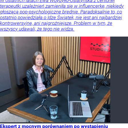
W ostatnich latach Ewa Woydyłło-Osiatyńska z cenionej
terapeutki uzależnień zamieniła się w influencerkę, niekiedy
głoszącą pop-psychologiczne brednie. Paradoksalnie to, co
ostatnio powiedziała o Idze Świątek, nie jest ani najbardziej
kontrowersyjne, ani najgroźniejsze. Problem w tym, że
wszyscy udawali, że tego nie widzą.
Ekspert z mocnym porównaniem po wystąpieniu