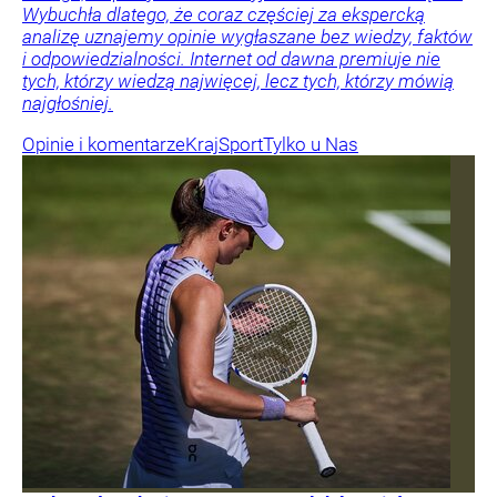
Wybuchła dlatego, że coraz częściej za ekspercką
analizę uznajemy opinie wygłaszane bez wiedzy, faktów
i odpowiedzialności. Internet od dawna premiuje nie
tych, którzy wiedzą najwięcej, lecz tych, którzy mówią
najgłośniej.
Opinie i komentarze
Kraj
Sport
Tylko u Nas