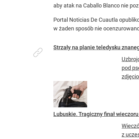
aby atak na Caballo Blanco nie poz
Portal Noticias De Cuautla opubli
w żaden sposób nie ocenzurowano c
Strzały na planie teledysku znane
Uzbroj
pod ps
zdjęci
Lubuskie. Tragiczny finał wieczor
Wieczó
z uczes