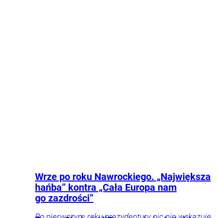
Wprost
końca pracy koni w Tatrach.
Kraj
Miejsca
Turystyka
Wrze po roku Nawrockiego. „Największa
hańba” kontra „Cała Europa nam
go zazdrości”
Po pierwszym roku prezydentury nic nie wskazuje