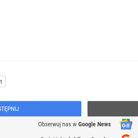
t
STĘPNIJ
Obserwuj nas
w
Google News