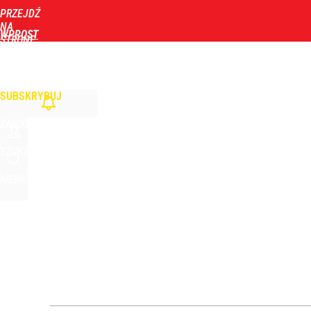
PRZEJDŹ
Udostępnij
1
Skomentuj
NA
WPROST
STRONĘ
GŁÓWNĄ
WIADOMOŚCI
POLITYKA
BIZNES
DOM
ZDROWIE
ROZRYWKA
TYGOD
Gorąco w Tatrach, turyści w szoku. Musiała interw
SUBSKRYBUJ
2
ZALOGUJ
Rzeczniczka MSZ Rosji ostro o słowach Nawrockie
SZUKAJ
MENU
dodaj
Makabryczne odkrycie grzybiarzy. Służby potwierd
dodaj