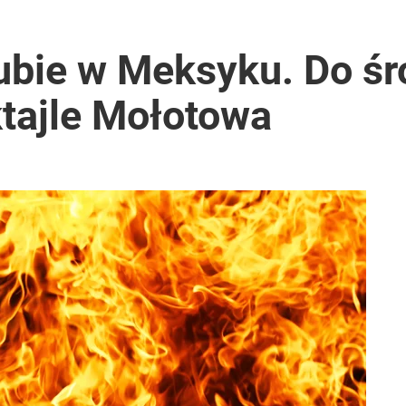
acy o przywróceniu CPN
ubie w Meksyku. Do ś
tajle Mołotowa
rzezi wołyńskiej
 temperatury