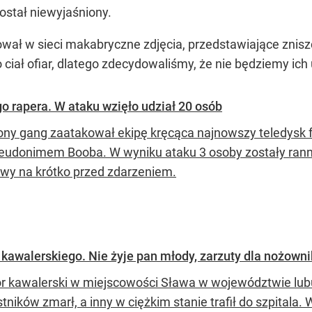
ostał niewyjaśniony.
kował w sieci makabryczne zdjęcia, przedstawiające znis
iał ofiar, dlatego zdecydowaliśmy, że nie będziemy ich
go rapera. W ataku wzięło udział 20 osób
ony gang zaatakował ekipę kręcąca najnowszy teledysk 
eudonimem Booba. W wyniku ataku 3 osoby zostały ranne,
owy na krótko przed zdarzeniem.
u kawalerskiego. Nie żyje pan młody, zarzuty dla nożown
r kawalerski w miejscowości Sława w województwie lubu
tników zmarł, a inny w ciężkim stanie trafił do szpitala. 