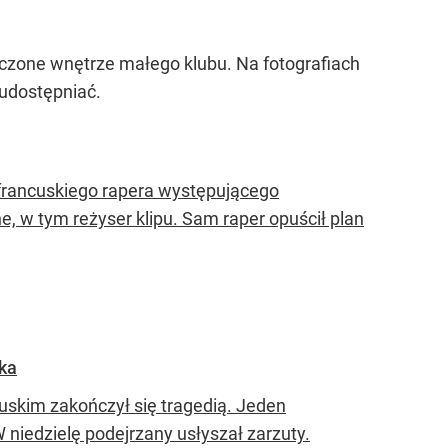
zczone wnętrze małego klubu. Na fotografiach
 udostępniać.
francuskiego rapera występującego
 w tym reżyser klipu. Sam raper opuścił plan
ika
skim zakończył się tragedią. Jeden
W niedzielę podejrzany usłyszał zarzuty.