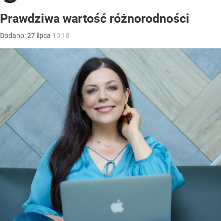
Prawdziwa wartość różnorodności
Dodano:
27
lipca
10:18