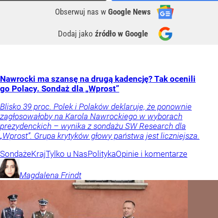
Obserwuj nas
w
Google News
Dodaj jako
źródło w Google
Nawrocki ma szansę na drugą kadencję? Tak ocenili
go Polacy. Sondaż dla „Wprost”
Blisko 39 proc. Polek i Polaków deklaruje, że ponownie
zagłosowałoby na Karola Nawrockiego w wyborach
prezydenckich – wynika z sondażu SW Research dla
„Wprost”. Grupa krytyków głowy państwa jest liczniejsza.
Sondaże
Kraj
Tylko u Nas
Polityka
Opinie i komentarze
Magdalena
Frindt