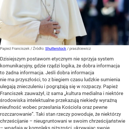
Papież Franciszek
/ Źródło:
Shutterstock
/
praszkiewicz
Dzisiejszym postawom etycznym nie sprzyja system
komunikacyjny, gdzie rządzi logika, że dobra informacja
to żadna informacja. Jeśli dobra informacja
nie ma przyszłości, to z biegiem czasu ludzkie sumienia
ulegają znieczuleniu i pogrążają się w rozpaczy. Papież
Franciszek zauważył, iż sama „kultura medialna i niektóre
środowiska intelektualne przekazują niekiedy wyraźną
nieufność wobec przesłania Kościoła oraz pewne
rozczarowanie”. Taki stan rzeczy powoduje, że niektórzy
chrześcijanie – nieugruntowani w swoim chrześcijaństwie
– wpadają w kompleks niższości, ukrywając swoje