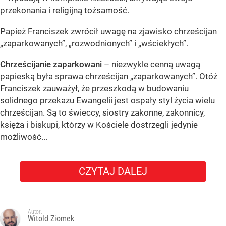
przekonania i religijną tożsamość.
Papież Franciszek
zwrócił uwagę na zjawisko chrześcijan
„zaparkowanych”, „rozwodnionych” i „wściekłych”.
Chrześcijanie zaparkowani
– niezwykle cenną uwagą
papieską była sprawa chrześcijan
„zaparkowanych”
. Otóż
Franciszek zauważył, że przeszkodą w budowaniu
solidnego przekazu Ewangelii jest ospały styl życia wielu
chrześcijan. Są to świeccy, siostry zakonne, zakonnicy,
księża i biskupi, którzy w Kościele dostrzegli jedynie
możliwość...
CZYTAJ DALEJ
Autor:
Witold Ziomek