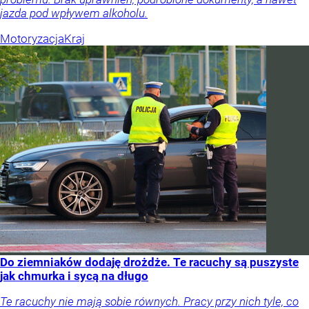
jazda pod wpływem alkoholu.
Motoryzacja
Kraj
Do ziemniaków dodaję drożdże. Te racuchy są puszyste
jak chmurka i sycą na długo
Te racuchy nie mają sobie równych. Pracy przy nich tyle, co