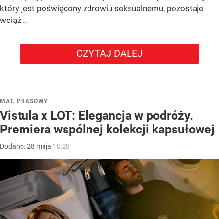
który jest poświęcony zdrowiu seksualnemu, pozostaje
wciąż...
CZYTAJ DALEJ
MAT. PRASOWY
Vistula x LOT: Elegancja w podróży.
Premiera wspólnej kolekcji kapsułowej
Dodano:
28
maja
10:28