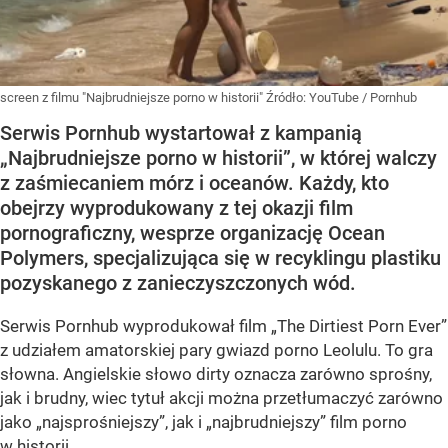
screen z filmu "Najbrudniejsze porno w historii"
Źródło:
YouTube
/
Pornhub
Serwis Pornhub wystartował z kampanią
„Najbrudniejsze porno w historii”, w której walczy
z zaśmiecaniem mórz i oceanów. Każdy, kto
obejrzy wyprodukowany z tej okazji film
pornograficzny, wesprze organizację Ocean
Polymers, specjalizująca się w recyklingu plastiku
pozyskanego z zanieczyszczonych wód.
Serwis Pornhub wyprodukował film „The Dirtiest Porn Ever”
z udziałem amatorskiej pary gwiazd porno Leolulu. To gra
słowna. Angielskie słowo dirty oznacza zarówno sprośny,
jak i brudny, wiec tytuł akcji można przetłumaczyć zarówno
jako „najsprośniejszy”, jak i „najbrudniejszy” film porno
w historii.