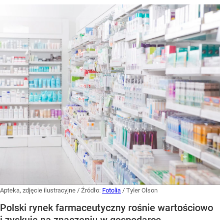
Apteka, zdjęcie ilustracyjne
/ Źródło:
Fotolia
/
Tyler Olson
Polski rynek farmaceutyczny rośnie wartościowo
i zyskuje na znaczeniu w gospodarce,