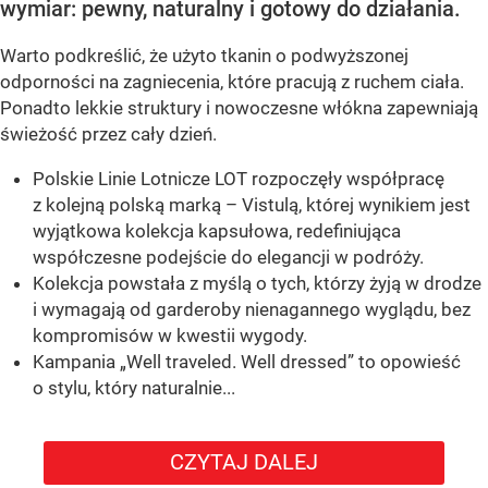
wymiar: pewny, naturalny i gotowy do działania.
Warto podkreślić, że użyto tkanin o podwyższonej
odporności na zagniecenia, które pracują z ruchem ciała.
Ponadto lekkie struktury i nowoczesne włókna zapewniają
świeżość przez cały dzień.
Polskie Linie Lotnicze LOT rozpoczęły współpracę
z kolejną polską marką – Vistulą, której wynikiem jest
wyjątkowa kolekcja kapsułowa, redefiniująca
współczesne podejście do elegancji w podróży.
Kolekcja powstała z myślą o tych, którzy żyją w drodze
i wymagają od garderoby nienagannego wyglądu, bez
kompromisów w kwestii wygody.
Kampania „Well traveled. Well dressed” to opowieść
o stylu, który naturalnie...
CZYTAJ DALEJ