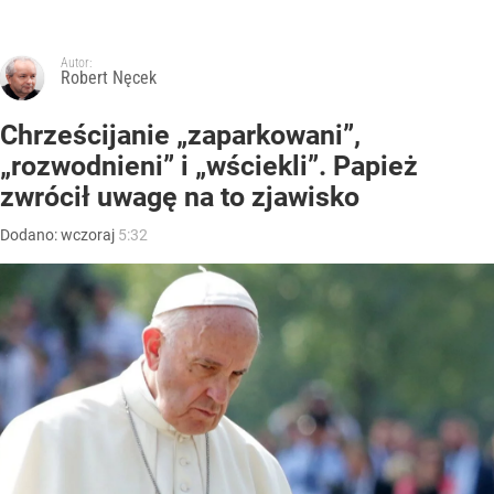
Autor:
Robert Nęcek
Chrześcijanie „zaparkowani”,
„rozwodnieni” i „wściekli”. Papież
zwrócił uwagę na to zjawisko
Dodano:
wczoraj
5:32