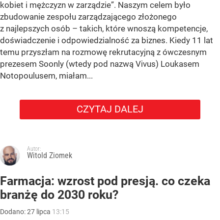
kobiet i mężczyzn w zarządzie”. Naszym celem było
zbudowanie zespołu zarządzającego złożonego
z najlepszych osób – takich, które wnoszą kompetencje,
doświadczenie i odpowiedzialność za biznes. Kiedy 11 lat
temu przyszłam na rozmowę rekrutacyjną z ówczesnym
prezesem Soonly (wtedy pod nazwą Vivus) Loukasem
Notopoulusem, miałam...
CZYTAJ DALEJ
Autor:
Witold Ziomek
Farmacja: wzrost pod presją. co czeka
branżę do 2030 roku?
Dodano:
27
lipca
13:15