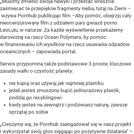
„Musimy zmienić swoje nawyki i przestać wreszcie
zaśmiecać te przepiękne fragmenty nieba, tutaj na Ziemi –
wzywa Pornhub publikując film –Aby pomóc, obejrzyj cały
nieocenzurowany film z udziałem pary gwiazd porno
LeoLulu, w naturze. Za każde wyświetlenie przekażemy
darowiznę na rzecz Ocean Polymers, by pomóc
w finansowaniu ich wysiłków na rzecz usuwania odpadów
oceanicznych – zapowiada portal.
Serwis przypomina także podstawowe 3 proste, kluczowe
zasady walki o czystość planety:
nie kupuj oraz używaj jak najmniej plastiku
jeżeli jesteś zmuszony kupić jednorazowy plastik,
poddaj go recyklingowi
kiedy jesteś na zewnątrz i podziwiasz naturę, zawsze
sprzątaj po sobie
„Cieszymy się, że Pornhub zaangażował się w nasz projekt
i wykorzystał swój głos sięgając po pozytywne działania” –