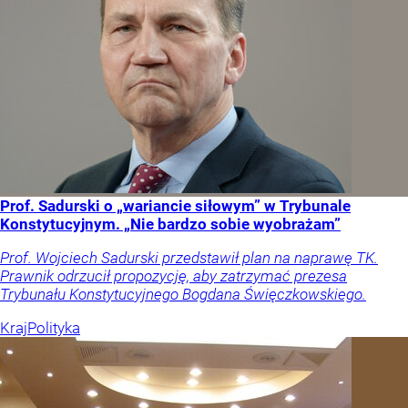
Prof. Sadurski o „wariancie siłowym” w Trybunale
Konstytucyjnym. „Nie bardzo sobie wyobrażam”
Prof. Wojciech Sadurski przedstawił plan na naprawę TK.
Prawnik odrzucił propozycję, aby zatrzymać prezesa
Trybunału Konstytucyjnego Bogdana Święczkowskiego.
Kraj
Polityka