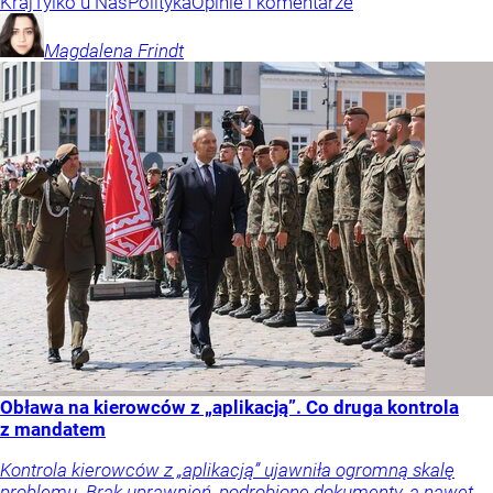
Kraj
Tylko u Nas
Polityka
Opinie i komentarze
Magdalena
Frindt
Obława na kierowców z „aplikacją”. Co druga kontrola
z mandatem
Kontrola kierowców z „aplikacją” ujawniła ogromną skalę
problemu. Brak uprawnień, podrobione dokumenty, a nawet