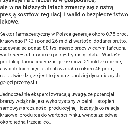
ale w najbliższych latach zmierzy się z ostrą
presją kosztów, regulacji i walki o bezpieczeństwo
lekowe.
Sektor farmaceutyczny w Polsce generuje około 0,75 proc.
krajowego PKB i ponad 26 mld zł wartości dodanej brutto,
zapewniając ponad 80 tys. miejsc pracy w całym łańcuchu
wartości – od produkcji po dystrybucję i detal. Wartość
produkcji farmaceutycznej przekracza 21 mld zł rocznie,
a w ostatnich pięciu latach wzrosła o około 45 proc.,
co potwierdza, że jest to jedna z bardziej dynamicznych
gałęzi przemysłu.
Jednocześnie eksperci zwracają uwagę, że potencjał
branży wciąż nie jest wykorzystany w pełni – stopień
samowystarczalności produkcyjnej, liczony jako relacja
krajowej produkcji do wartości rynku, wynosi zaledwie
około jedną trzecią, co...