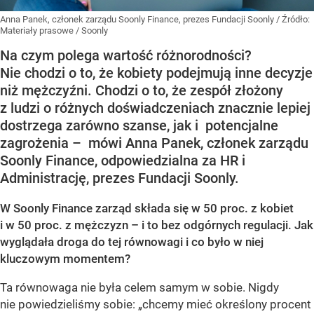
Anna Panek, członek zarządu Soonly Finance, prezes Fundacji Soonly
/ Źródło:
Materiały prasowe
/
Soonly
Na czym polega wartość różnorodności?
Nie chodzi o to, że kobiety podejmują inne decyzje
niż mężczyźni. Chodzi o to, że zespół złożony
z ludzi o różnych doświadczeniach znacznie lepiej
dostrzega zarówno szanse, jak i potencjalne
zagrożenia – mówi Anna Panek, członek zarządu
Soonly Finance, odpowiedzialna za HR i
Administrację, prezes Fundacji Soonly.
W Soonly Finance zarząd składa się w 50 proc. z kobiet
i w 50 proc. z mężczyzn – i to bez odgórnych regulacji. Jak
wyglądała droga do tej równowagi i co było w niej
kluczowym momentem?
Ta równowaga nie była celem samym w sobie. Nigdy
nie powiedzieliśmy sobie: „chcemy mieć określony procent