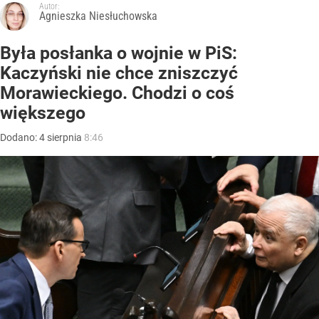
Autor:
Agnieszka Niesłuchowska
Była posłanka o wojnie w PiS:
Kaczyński nie chce zniszczyć
Morawieckiego. Chodzi o coś
większego
Dodano:
4
sierpnia
8:46