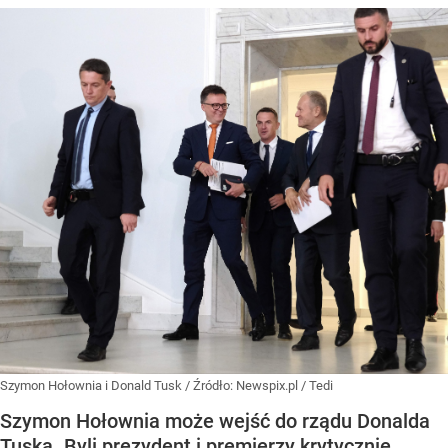
Szymon Hołownia i Donald Tusk
/ Źródło:
Newspix.pl
/
Tedi
Szymon Hołownia może wejść do rządu Donalda
Tuska. Byli prezydent i premierzy krytycznie