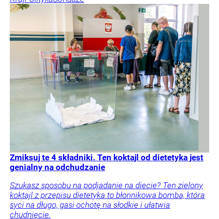
Zmiksuj te 4 składniki. Ten koktajl od dietetyka jest
genialny na odchudzanie
Szukasz sposobu na podjadanie na diecie? Ten zielony
koktajl z przepisu dietetyka to błonnikowa bomba, która
syci na długo, gasi ochotę na słodkie i ułatwia
chudnięcie.