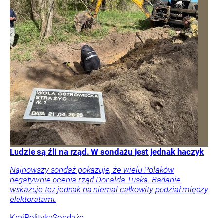
Ludzie są źli na rząd. W sondażu jest jednak haczyk
Najnowszy sondaż pokazuje, że wielu Polaków
negatywnie ocenia rząd Donalda Tuska. Badanie
wskazuje też jednak na niemal całkowity podział między
elektoratami.
Kraj
Polityka
Sondaże