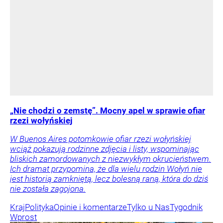
„Nie chodzi o zemstę”. Mocny apel w sprawie ofiar
rzezi wołyńskiej
W Buenos Aires potomkowie ofiar rzezi wołyńskiej
wciąż pokazują rodzinne zdjęcia i listy, wspominając
bliskich zamordowanych z niezwykłym okrucieństwem.
Ich dramat przypomina, że dla wielu rodzin Wołyń nie
jest historią zamkniętą, lecz bolesną raną, która do dziś
nie została zagojona.
Kraj
Polityka
Opinie i komentarze
Tylko u Nas
Tygodnik
Wprost