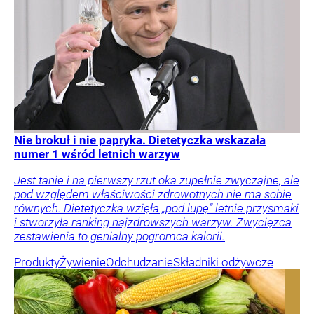
Nie brokuł i nie papryka. Dietetyczka wskazała
numer 1 wśród letnich warzyw
Jest tanie i na pierwszy rzut oka zupełnie zwyczajne, ale
pod względem właściwości zdrowotnych nie ma sobie
równych. Dietetyczka wzięła „pod lupę” letnie przysmaki
i stworzyła ranking najzdrowszych warzyw. Zwycięzca
zestawienia to genialny pogromca kalorii.
Produkty
Żywienie
Odchudzanie
Składniki odżywcze