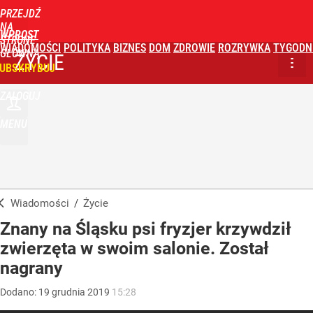
PRZEJDŹ
NA
WPROST
STRONĘ
WIADOMOŚCI
POLITYKA
BIZNES
DOM
ZDROWIE
ROZRYWKA
TYGODN
GŁÓWNĄ
ŻYCIE
UBSKRYBUJ
ZALOGUJ
MENU
Wiadomości
/
Życie
Znany na Śląsku psi fryzjer krzywdził
zwierzęta w swoim salonie. Został
nagrany
Dodano:
19
grudnia
2019
15:28