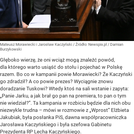
Mateusz Morawiecki i Jarosław Kaczyński
/ Źródło:
Newspix.pl
/
Damian
Burzykowski
Głęboko wierzę, że oni wciąż mogą znaleźć powód,
dla którego warto usiąść do stołu i pojechać w Polskę
razem. Bo co w kampanii powie Morawiecki? Że Kaczyński
go zdradził? A co powie prezes? Wyciągnie znowu
doradzanie Tuskowi? Wtedy ktoś na sali wstanie i zapyta:
„Panie Jarku, a jak brał go pan na premiera, to pan o tym
nie wiedział?”. Ta kampania w rozbiciu będzie dla nich obu
niezwykle trudna – mówi w rozmowie z „Wprost” Elżbieta
Jakubiak, była posłanka PiS, dawna współpracowniczka
Jarosława Kaczyńskiego i była szefowa Gabinetu
Prezydenta RP Lecha Kaczyńskiego.