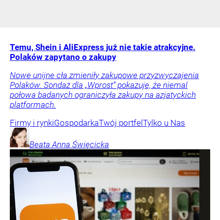
Temu, Shein i AliExpress już nie takie atrakcyjne.
Polaków zapytano o zakupy
Nowe unijne cła zmieniły zakupowe przyzwyczajenia
Polaków. Sondaż dla „Wprost” pokazuje, że niemal
połowa badanych ograniczyła zakupy na azjatyckich
platformach.
Firmy i rynki
Gospodarka
Twój portfel
Tylko u Nas
Beata Anna
Święcicka