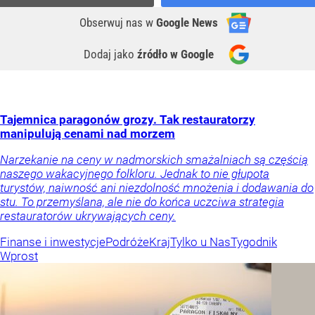
Obserwuj nas
w
Google News
Dodaj jako
źródło w Google
Tajemnica paragonów grozy. Tak restauratorzy
manipulują cenami nad morzem
Narzekanie na ceny w nadmorskich smażalniach są częścią
naszego wakacyjnego folkloru. Jednak to nie głupota
turystów, naiwność ani niezdolność mnożenia i dodawania do
stu. To przemyślana, ale nie do końca uczciwa strategia
restauratorów ukrywających ceny.
Finanse i inwestycje
Podróże
Kraj
Tylko u Nas
Tygodnik
Wprost