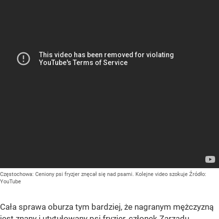
Częstochowa: Ceniony psi fryzjer znęcał się nad psami. Kolejne video szokuje
Źródło:
YouTube
Cała sprawa oburza tym bardziej, że nagranym mężczyzną
jest znany i utytułowany psi fryzjer, członek Zarządu