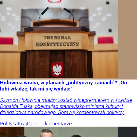
Hołownia wraca, w planach „polityczny zamach”? „On
lubi władzę, tak mi się wydaje”
Szymon Hołownia miałby zostać wicepremierem w rządzie
Donalda Tuska, obejmując stanowisko ministra kultury i
dziedzictwa narodowego. Sprawę komentowali politycy.
Polityka
Kraj
Opinie i komentarze