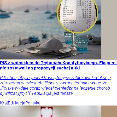
PiS z wnioskiem do Trybunału Konstytucyjnego. Eksperci
nie zostawali na propozycji suchej nitki
PiS chce, aby Trybunał Konstytucyjny zablokował edukację
zdrowotną w szkołach. Ekspert zwraca jednak uwagę, że
„Polska wydaje coraz więcej pieniędzy na leczenie chorób
cywilizacyjnych” i edukacja jest tańsza.
Kraj
Edukacja
Polityka