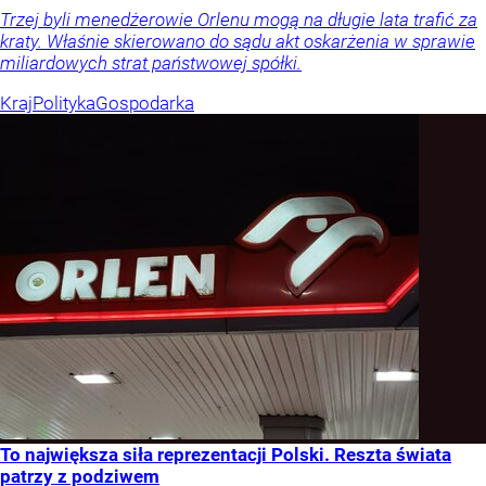
Trzej byli menedżerowie Orlenu mogą na długie lata trafić za
kraty. Właśnie skierowano do sądu akt oskarżenia w sprawie
miliardowych strat państwowej spółki.
Kraj
Polityka
Gospodarka
To największa siła reprezentacji Polski. Reszta świata
patrzy z podziwem