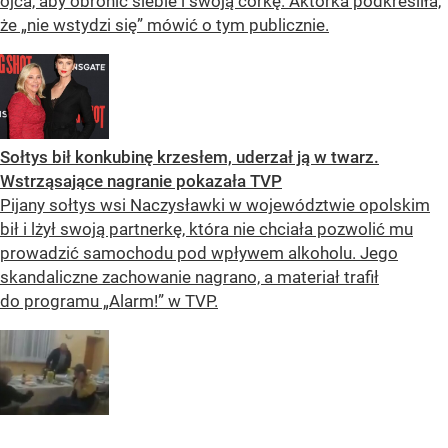
ojca, aby obronić siebie i swoją córkę. Aktorka podkreśliła,
że „nie wstydzi się” mówić o tym publicznie.
Sołtys bił konkubinę krzesłem, uderzał ją w twarz.
Wstrząsające nagranie pokazała TVP
Pijany sołtys wsi Naczysławki w województwie opolskim
bił i lżył swoją partnerkę, która nie chciała pozwolić mu
prowadzić samochodu pod wpływem alkoholu. Jego
skandaliczne zachowanie nagrano, a materiał trafił
do programu „Alarm!” w TVP.