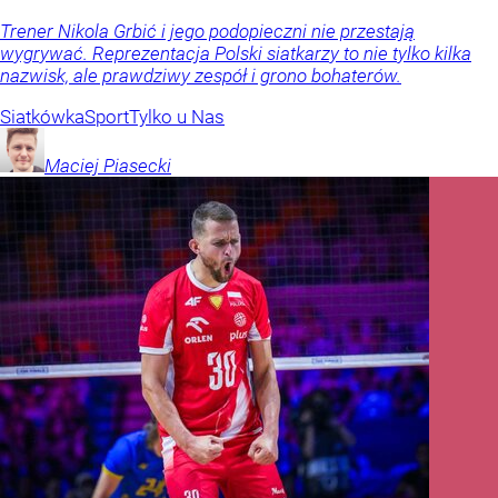
Trener Nikola Grbić i jego podopieczni nie przestają
wygrywać. Reprezentacja Polski siatkarzy to nie tylko kilka
nazwisk, ale prawdziwy zespół i grono bohaterów.
Siatkówka
Sport
Tylko u Nas
Maciej
Piasecki