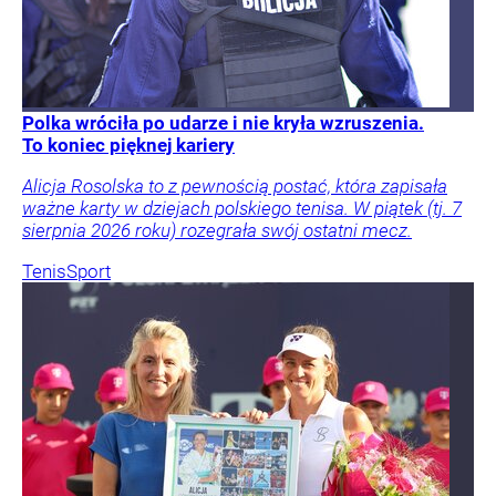
Polka wróciła po udarze i nie kryła wzruszenia.
To koniec pięknej kariery
Alicja Rosolska to z pewnością postać, która zapisała
ważne karty w dziejach polskiego tenisa. W piątek (tj. 7
sierpnia 2026 roku) rozegrała swój ostatni mecz.
Tenis
Sport