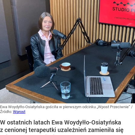
Ewa Woydyłło-Osiatyńska gościła w pierwszym odcinku „Wpost Przeciwnie”
/
Źródło:
Wprost
W ostatnich latach Ewa Woydyłło-Osiatyńska
z cenionej terapeutki uzależnień zamieniła się