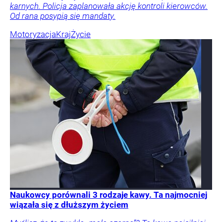
karnych. Policja zaplanowała akcję kontroli kierowców.
Od rana posypią się mandaty.
Motoryzacja
Kraj
Życie
Naukowcy porównali 3 rodzaje kawy. Ta najmocniej
wiązała się z dłuższym życiem