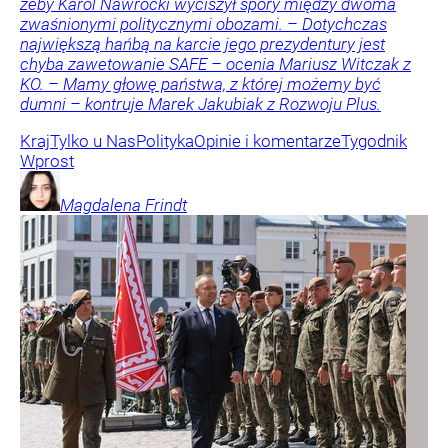
żeby Karol Nawrocki wyciszył spory między dwoma
zwaśnionymi politycznymi obozami. – Dotychczas
największą hańbą na karcie jego prezydentury jest
chyba zawetowanie SAFE – ocenia Mariusz Witczak z
KO. – Mamy głowę państwa, z której możemy być
dumni – kontruje Marek Jakubiak z Rozwoju Plus.
Kraj
Tylko u Nas
Polityka
Opinie i komentarze
Tygodnik
Wprost
Magdalena
Frindt