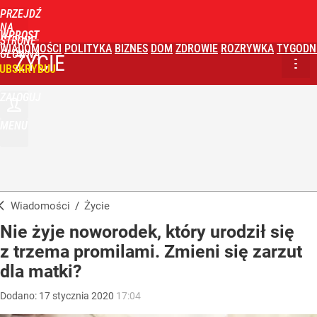
PRZEJDŹ
NA
WPROST
STRONĘ
WIADOMOŚCI
POLITYKA
BIZNES
DOM
ZDROWIE
ROZRYWKA
TYGODN
GŁÓWNĄ
ŻYCIE
UBSKRYBUJ
ZALOGUJ
MENU
Wiadomości
/
Życie
Nie żyje noworodek, który urodził się
z trzema promilami. Zmieni się zarzut
dla matki?
Dodano:
17
stycznia
2020
17:04