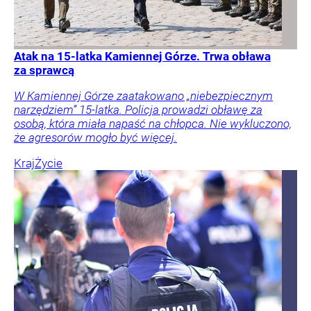
Atak na 15-latka Kamiennej Górze. Trwa obława
za sprawcą
W Kamiennej Górze zaatakowano „niebezpiecznym
narzędziem” 15-latka. Policja prowadzi obławę za
osobą, która miała napaść na chłopca. Nie wykluczono,
że agresorów mogło być więcej.
Kraj
Życie