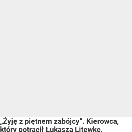
„Żyję z piętnem zabójcy”. Kierowca,
który potrącił Łukasza Litewkę,