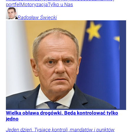
portfel
Motoryzacja
Tylko u Nas
Radosław
Święcki
Wielka obława drogówki. Będą kontrolować tylko
jedno
Jeden dzień. Tysiące kontroli, mandatów i punktów