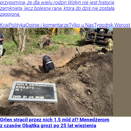
przypomina, że dla wielu rodzin Wołyń nie jest historią
zamkniętą, lecz bolesną raną, która do dziś nie została
zagojona.
Kraj
Polityka
Opinie i komentarze
Tylko u Nas
Tygodnik Wprost
Orlen stracił przez nich 1,5 mld zł? Menedżerom
z czasów Obajtka grozi po 25 lat więzienia