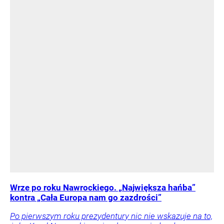
Wrze po roku Nawrockiego. „Największa hańba”
kontra „Cała Europa nam go zazdrości”
Po pierwszym roku prezydentury nic nie wskazuje na to,