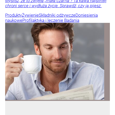
Myślisz, że to zwykła „mała czarna”? Ta kawa najsilniej
chroni serce i wydłuża życie. Sprawdź, czy ją pijesz.
Produkty
Żywienie
Składniki odżywcze
Doniesienia
naukowe
Profilaktyka i leczenie
Badania