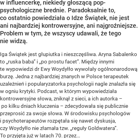
w influencerkę, niekiedy głoszącą pop-
psychologiczne brednie. Paradoksalnie to,
co ostatnio powiedziała o Idze Świątek, nie jest
ani najbardziej kontrowersyjne, ani najgroźniejsze.
Problem w tym, że wszyscy udawali, że tego
nie widzą.
Iga Świątek jest głupiutka i nieszczęśliwa. Aryna Sabalenko
to „ruska baba” i „po prostu facet”. Między innymi
te wypowiedzi dr Ewy Woydyłło wywołały ogólnonarodową
burzę. Jedna z najbardziej znanych w Polsce terapeutek
uzależnień i popularyzatorka psychologii nagle znalazła się
w ogniu krytyki. Podcast, w którym wypowiedziała
kontrowersyjne słowa, zniknął z sieci, a ich autorka –
po kilku dniach kluczenia – zdecydowała się publicznie
przeprosić za swoje słowa. W środowisku psychologów
i psychoterapeutów rozpętała się nawet dyskusja,
czy Woydyłło nie złamała tzw. „reguły Goldwatera”.
To przyjęta już w latach 70. przez...