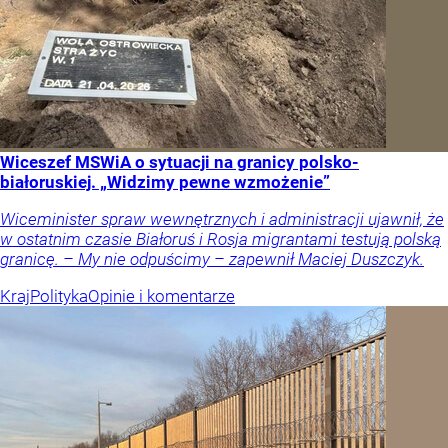
Wiceszef MSWiA o sytuacji na granicy polsko-
białoruskiej. „Widzimy pewne wzmożenie”
Wiceminister spraw wewnętrznych i administracji ujawnił, że
w ostatnim czasie Białoruś i Rosja migrantami testują polską
granicę. – My nie odpuścimy – zapewnił Maciej Duszczyk.
Kraj
Polityka
Opinie i komentarze