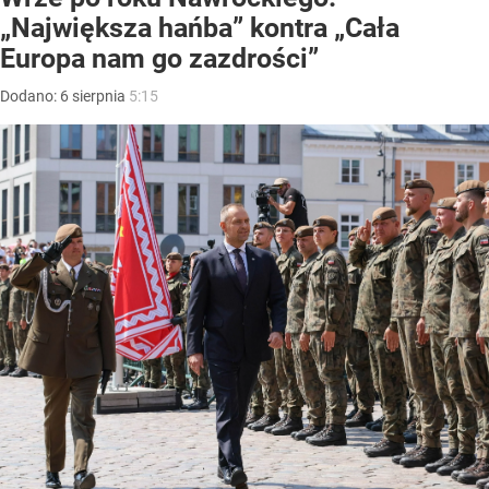
„Największa hańba” kontra „Cała
Europa nam go zazdrości”
Dodano:
6
sierpnia
5:15