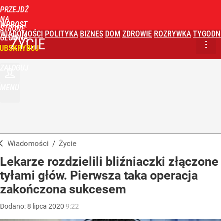
PRZEJDŹ
NA
WPROST
STRONĘ
WIADOMOŚCI
POLITYKA
BIZNES
DOM
ZDROWIE
ROZRYWKA
TYGODN
GŁÓWNĄ
ŻYCIE
UBSKRYBUJ
ZALOGUJ
MENU
Wiadomości
/
Życie
Lekarze rozdzielili bliźniaczki złączone
tyłami głów. Pierwsza taka operacja
zakończona sukcesem
Dodano:
8
lipca
2020
9:22