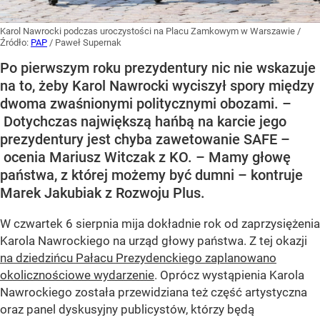
Karol Nawrocki podczas uroczystości na Placu Zamkowym w Warszawie
/
Źródło:
PAP
/
Paweł Supernak
Po pierwszym roku prezydentury nic nie wskazuje
na to, żeby Karol Nawrocki wyciszył spory między
dwoma zwaśnionymi politycznymi obozami. –
Dotychczas największą hańbą na karcie jego
prezydentury jest chyba zawetowanie SAFE –
ocenia Mariusz Witczak z KO. – Mamy głowę
państwa, z której możemy być dumni – kontruje
Marek Jakubiak z Rozwoju Plus.
W czwartek 6 sierpnia mija dokładnie rok od zaprzysiężenia
Karola Nawrockiego na urząd głowy państwa. Z tej okazji
na dziedzińcu Pałacu Prezydenckiego zaplanowano
okolicznościowe wydarzenie
. Oprócz wystąpienia Karola
Nawrockiego została przewidziana też część artystyczna
oraz panel dyskusyjny publicystów, którzy będą