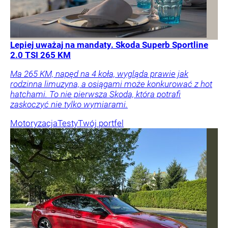
Lepiej uważaj na mandaty. Skoda Superb Sportline
2.0 TSI 265 KM
Ma 265 KM, napęd na 4 koła, wygląda prawie jak
rodzinna limuzyna, a osiągami może konkurować z hot
hatchami. To nie pierwsza Skoda, która potrafi
zaskoczyć nie tylko wymiarami.
Motoryzacja
Testy
Twój portfel