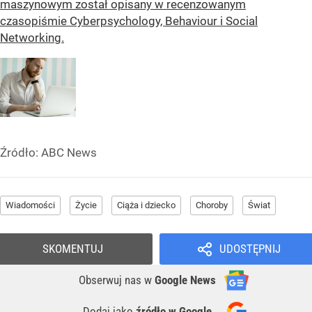
maszynowym został opisany w recenzowanym
czasopiśmie Cyberpsychology, Behaviour i Social
Networking.
Źródło:
ABC News
Wiadomości
Życie
Ciąża i dziecko
Choroby
Świat
SKOMENTUJ
UDOSTĘPNIJ
Obserwuj nas
w
Google News
Dodaj jako
źródło w Google