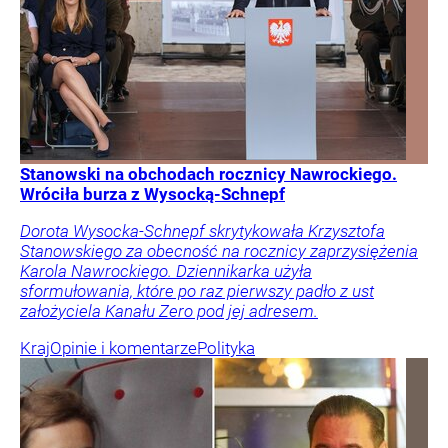
Stanowski na obchodach rocznicy Nawrockiego.
Wróciła burza z Wysocką-Schnepf
Dorota Wysocka-Schnepf skrytykowała Krzysztofa
Stanowskiego za obecność na rocznicy zaprzysiężenia
Karola Nawrockiego. Dziennikarka użyła
sformułowania, które po raz pierwszy padło z ust
założyciela Kanału Zero pod jej adresem.
Kraj
Opinie i komentarze
Polityka