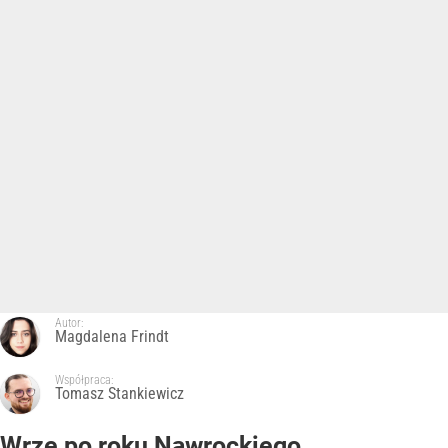
Autor:
Magdalena Frindt
Współpraca:
Tomasz Stankiewicz
Wrze po roku Nawrockiego.