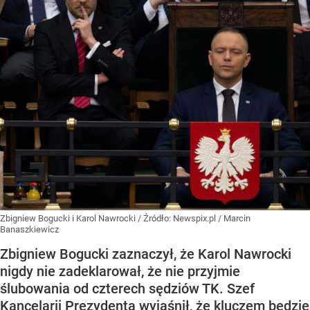
Zbigniew Bogucki i Karol Nawrocki
/ Źródło:
Newspix.pl
/
Marcin
Banaszkiewicz
Zbigniew Bogucki zaznaczył, że Karol Nawrocki
nigdy nie zadeklarował, że nie przyjmie
ślubowania od czterech sędziów TK. Szef
Kancelarii Prezydenta wyjaśnił, że kluczem będzie