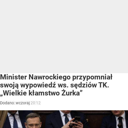
Minister Nawrockiego przypomniał
swoją wypowiedź ws. sędziów TK.
„Wielkie kłamstwo Żurka”
Dodano:
wczoraj
20:12