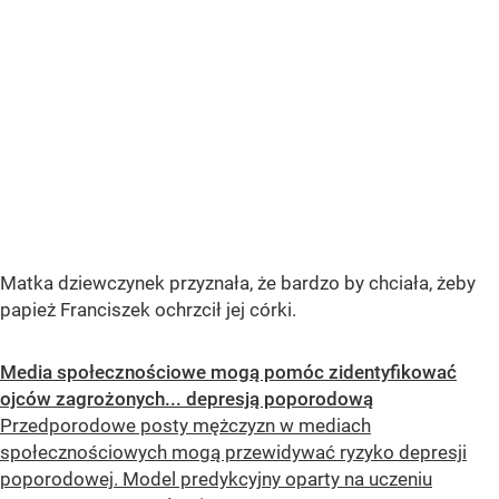
Matka dziewczynek przyznała, że ​​bardzo by chciała, żeby
papież Franciszek ochrzcił jej córki.
Media społecznościowe mogą pomóc zidentyfikować
ojców zagrożonych... depresją poporodową
Przedporodowe posty mężczyzn w mediach
społecznościowych mogą przewidywać ryzyko depresji
poporodowej. Model predykcyjny oparty na uczeniu