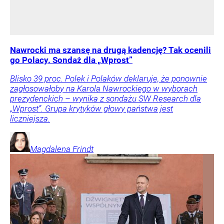
Nawrocki ma szansę na drugą kadencję? Tak ocenili
go Polacy. Sondaż dla „Wprost”
Blisko 39 proc. Polek i Polaków deklaruje, że ponownie
zagłosowałoby na Karola Nawrockiego w wyborach
prezydenckich – wynika z sondażu SW Research dla
„Wprost”. Grupa krytyków głowy państwa jest
liczniejsza.
Magdalena
Frindt