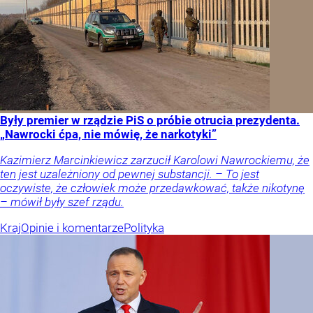
Były premier w rządzie PiS o próbie otrucia prezydenta.
„Nawrocki ćpa, nie mówię, że narkotyki”
Kazimierz Marcinkiewicz zarzucił Karolowi Nawrockiemu, że
ten jest uzależniony od pewnej substancji. – To jest
oczywiste, że człowiek może przedawkować, także nikotynę
– mówił były szef rządu.
Kraj
Opinie i komentarze
Polityka