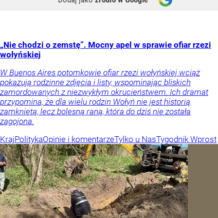
„Nie chodzi o zemstę”. Mocny apel w sprawie ofiar rzezi
wołyńskiej
W Buenos Aires potomkowie ofiar rzezi wołyńskiej wciąż
pokazują rodzinne zdjęcia i listy, wspominając bliskich
zamordowanych z niezwykłym okrucieństwem. Ich dramat
przypomina, że dla wielu rodzin Wołyń nie jest historią
zamkniętą, lecz bolesną raną, która do dziś nie została
zagojona.
Kraj
Polityka
Opinie i komentarze
Tylko u Nas
Tygodnik Wprost