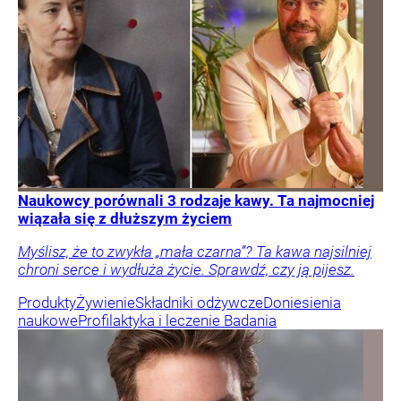
Naukowcy porównali 3 rodzaje kawy. Ta najmocniej
wiązała się z dłuższym życiem
Myślisz, że to zwykła „mała czarna”? Ta kawa najsilniej
chroni serce i wydłuża życie. Sprawdź, czy ją pijesz.
Produkty
Żywienie
Składniki odżywcze
Doniesienia
naukowe
Profilaktyka i leczenie
Badania