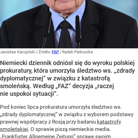
Jarosław Kaczyński
/ Źródło:
PAP
/
Radek Pietruszka
Niemiecki dziennik odniósł się do wyroku polskiej
prokuratury, która umorzyła śledztwo ws. „zdrady
dyplomatycznej” w związku z katastrofą
smoleńską. Według „FAZ” decyzja „raczej
nie uspokoi sytuacji”.
Pod koniec lipca prokuratura umorzyła śledztwo ws.
„zdrady dyplomatycznej” w związku z wyborem podstawy
prawnej współpracy z Rosją przy badaniu
katastrofy
smoleńskiej
. O sprawie piszą niemieckie media.
„Frankfurter Allgemeine Zeitung” sprawę swoim