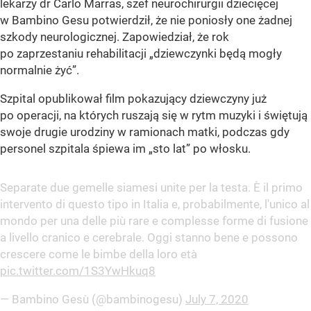
lekarzy dr Carlo Marras, szef neurochirurgii dziecięcej
w Bambino Gesu potwierdził, że nie poniosły one żadnej
szkody neurologicznej. Zapowiedział, że ​​rok
po zaprzestaniu rehabilitacji „dziewczynki będą mogły
normalnie żyć”.
Szpital opublikował film pokazujący dziewczyny już
po operacji, na których ruszają się w rytm muzyki i świętują
swoje drugie urodziny w ramionach matki, podczas gdy
personel szpitala śpiewa im „sto lat” po włosku.
Separate due gemelle siamesi unite per la testa. È il primo
intervento di questo tipo in Italia e, probabilmente, l'unico al
mondo per una delle più rare e complesse forme di fusione
a livello cranico e cerebrale. Oggi stanno bene e possono
crescere come le bimbe della loro età
pic.twitter.com/1S3YwHkuq8
— Bambino Gesù (@bambinogesu)
July 7, 2020