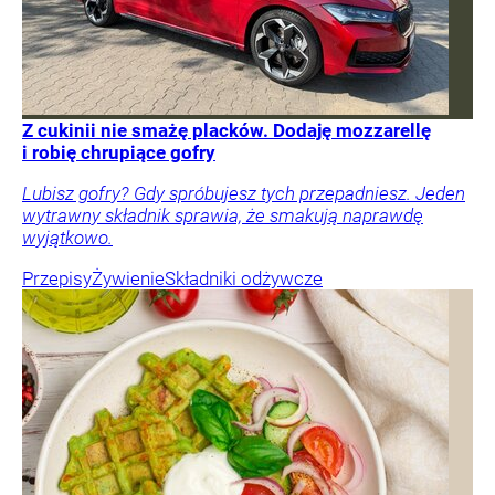
Z cukinii nie smażę placków. Dodaję mozzarellę
i robię chrupiące gofry
Lubisz gofry? Gdy spróbujesz tych przepadniesz. Jeden
wytrawny składnik sprawia, że smakują naprawdę
wyjątkowo.
Przepisy
Żywienie
Składniki odżywcze