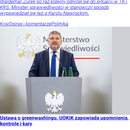
Waldemar Żurek po raz kolejny odniósł się do sytuacji w TK i
KRS. Minister sprawiedliwości w stanowczy sposób
wypowiedział się też o Karolu Nawrockim.
Kraj
Opinie i komentarze
Polityka
Ustawa o greenwashingu. UOKiK zapowiada upomnienia,
kontrole i kary