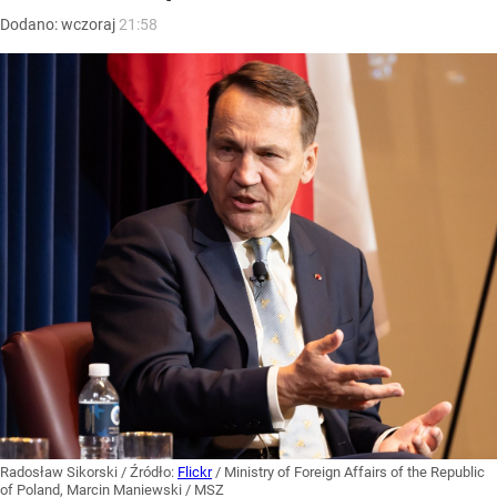
Dodano:
wczoraj
21:58
Radosław Sikorski
/ Źródło:
Flickr
/
Ministry of Foreign Affairs of the Republic
of Poland, Marcin Maniewski / MSZ