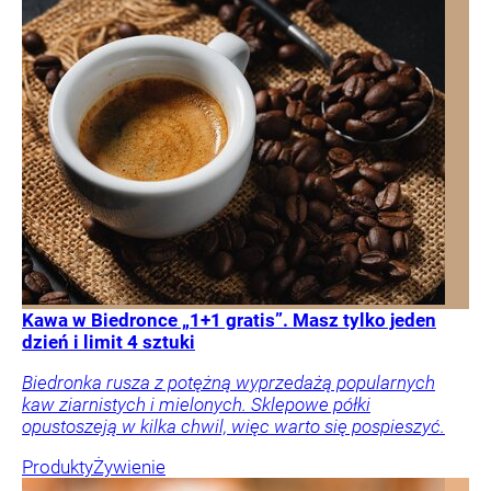
Kawa w Biedronce „1+1 gratis”. Masz tylko jeden
dzień i limit 4 sztuki
Biedronka rusza z potężną wyprzedażą popularnych
kaw ziarnistych i mielonych. Sklepowe półki
opustoszeją w kilka chwil, więc warto się pospieszyć.
Produkty
Żywienie