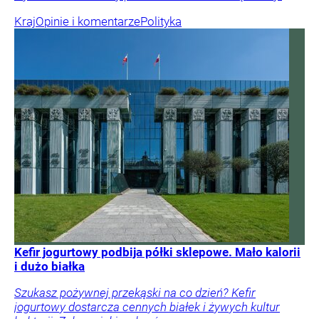
Kraj
Opinie i komentarze
Polityka
Kefir jogurtowy podbija półki sklepowe. Mało kalorii
i dużo białka
Szukasz pożywnej przekąski na co dzień? Kefir
jogurtowy dostarcza cennych białek i żywych kultur