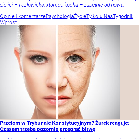
się jej – i człowieka, którego kocha – zupełnie od nowa.
Opinie i komentarze
Psychologia
Życie
Tylko u Nas
Tygodnik
Wprost
Przełom w Trybunale Konstytucyjnym? Żurek reaguje:
Czasem trzeba pozornie przegrać bitwę