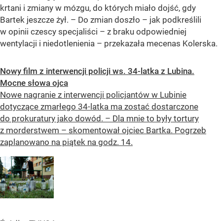
krtani i zmiany w mózgu, do których miało dojść, gdy
Bartek jeszcze żył. – Do zmian doszło – jak podkreślili
w opinii czescy specjaliści – z braku odpowiedniej
wentylacji i niedotlenienia – przekazała mecenas Kolerska.
Nowy film z interwencji policji ws. 34-latka z Lubina.
Mocne słowa ojca
Nowe nagranie z interwencji policjantów w Lubinie
dotyczące zmarłego 34-latka ma zostać dostarczone
do prokuratury jako dowód. – Dla mnie to były tortury
z morderstwem – skomentował ojciec Bartka. Pogrzeb
zaplanowano na piątek na godz. 14.