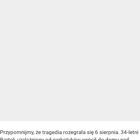
Przypomnijmy, że tragedia rozegrała się 6 sierpnia. 34-letni
Bartek uzależniony od narkotyków wrócił do domu nad