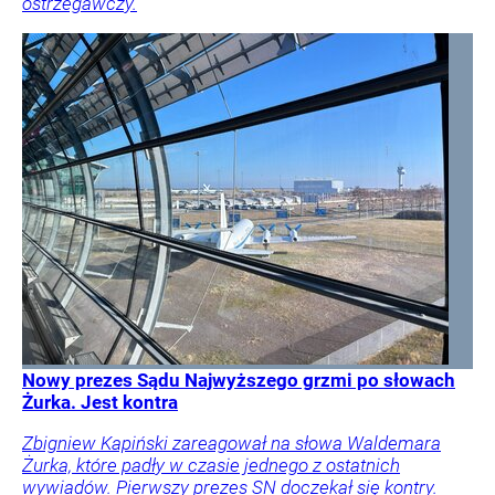
ostrzegawczy.
Nowy prezes Sądu Najwyższego grzmi po słowach
Żurka. Jest kontra
Zbigniew Kapiński zareagował na słowa Waldemara
Żurka, które padły w czasie jednego z ostatnich
wywiadów. Pierwszy prezes SN doczekał się kontry.