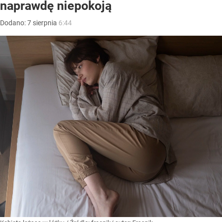
naprawdę niepokoją
Dodano:
7
sierpnia
6:44