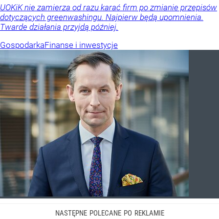
UOKiK nie zamierza od razu karać firm po zmianie przepisów
dotyczących greenwashingu. Najpierw będą upomnienia.
Twarde działania przyjdą później.
Gospodarka
Finanse i inwestycje