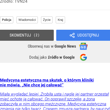
Źródło:
TVN24
Policja
Wiadomości
Życie
Kraj
SKOMENTUJ
UDOSTĘPNIJ
2
Obserwuj nas
w
Google News
Dodaj jako
źródło w Google
Medycyna estetyczna ma skutek, o którym kliniki
nie mówią. „Nie chcę jej całować”
Miała wyglądać lepiej. Zrobiła usta i nagle jej partner przestał
mieć ochotę ją całować. On poprawił szczękę, a żona
zobaczyła w nim obcego mężczyznę. Medycyna estetyczna
zmienia nie tylko twarz. Czasem zmusza partnera, by nauczył