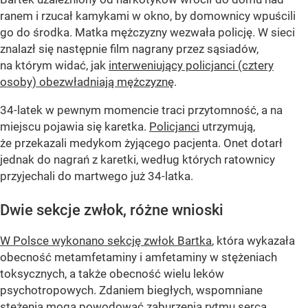
ranem i rzucał kamykami w okno, by domownicy wpuścili
go do środka. Matka mężczyzny wezwała policję. W sieci
znalazł się następnie film nagrany przez sąsiadów,
na którym widać, jak
interweniujący policjanci (cztery
osoby) obezwładniają mężczyznę
.
34-latek w pewnym momencie traci przytomność, a na
miejscu pojawia się karetka.
Policjanci
utrzymują,
że przekazali medykom żyjącego pacjenta. Onet dotarł
jednak do nagrań z karetki, według których ratownicy
przyjechali do martwego już 34-latka.
Dwie sekcje zwłok, różne wnioski
W Polsce wykonano sekcję zwłok Bartka
, która wykazała
obecność metamfetaminy i amfetaminy w stężeniach
toksycznych, a także obecność wielu leków
psychotropowych. Zdaniem biegłych, wspomniane
stężenia mogą powodować zaburzenia rytmu serca