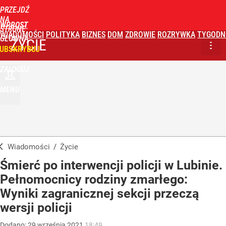
PRZEJDŹ
NA
WPROST
STRONĘ
WIADOMOŚCI
POLITYKA
BIZNES
DOM
ZDROWIE
ROZRYWKA
TYGODN
GŁÓWNĄ
ŻYCIE
UBSKRYBUJ
ZALOGUJ
MENU
Wiadomości
/
Życie
Śmierć po interwencji policji w Lubinie.
Pełnomocnicy rodziny zmarłego:
Wyniki zagranicznej sekcji przeczą
wersji policji
Dodano:
29
września
2021
18:49