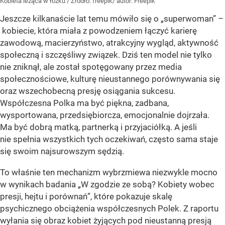
Kobieta leżąca w łóżku
/ Źródło:
freepik/ autor: Freepik
Jeszcze kilkanaście lat temu mówiło się o „superwoman” –
kobiecie, która miała z powodzeniem łączyć karierę
zawodową, macierzyństwo, atrakcyjny wygląd, aktywność
społeczną i szczęśliwy związek. Dziś ten model nie tylko
nie zniknął, ale został spotęgowany przez media
społecznościowe, kulturę nieustannego porównywania się
oraz wszechobecną presję osiągania sukcesu.
Współczesna Polka ma być piękna, zadbana,
wysportowana, przedsiębiorcza, emocjonalnie dojrzała.
Ma być dobrą matką, partnerką i przyjaciółką. A jeśli
nie spełnia wszystkich tych oczekiwań, często sama staje
się swoim najsurowszym sędzią.
To właśnie ten mechanizm wybrzmiewa niezwykle mocno
w wynikach badania „W zgodzie ze sobą? Kobiety wobec
presji, hejtu i porównań”, które pokazuje skalę
psychicznego obciążenia współczesnych Polek. Z raportu
wyłania się obraz kobiet żyjących pod nieustanną presją