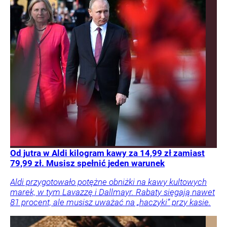
Od jutra w Aldi kilogram kawy za 14,99 zł zamiast
79,99 zł. Musisz spełnić jeden warunek
Aldi przygotowało potężne obniżki na kawy kultowych
marek, w tym Lavazzę i Dallmayr. Rabaty sięgają nawet
81 procent, ale musisz uważać na „haczyki” przy kasie.