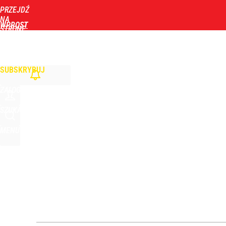
PRZEJDŹ
Udostępnij
1
Skomentuj
NA
WPROST
STRONĘ
GŁÓWNĄ
WIADOMOŚCI
POLITYKA
BIZNES
DOM
ZDROWIE
ROZRYWKA
TYGOD
Szpytma po głosowaniu Senatu ws. IPN-u. Padły s
SUBSKRYBUJ
dodaj
ZALOGUJ
Nawrocki ma szansę na drugą kadencję? Tak ocenil
SZUKAJ
MENU
10
Polityczna analiza Kwaśniewskiego zaskakuje. Wi
dodaj