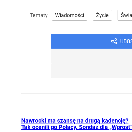
Wiadomości
Życie
Świa
UDO
Nawrocki ma szansę na drugą kadencję?
Tak ocenili go Polacy. Sondaż dla „Wprost