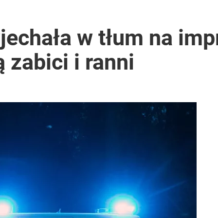
ntra „Cała Europa nam go zazdrości”
echała w tłum na impr
 zabici i ranni
lnej kolekcji kapsułowej
2030 roku?