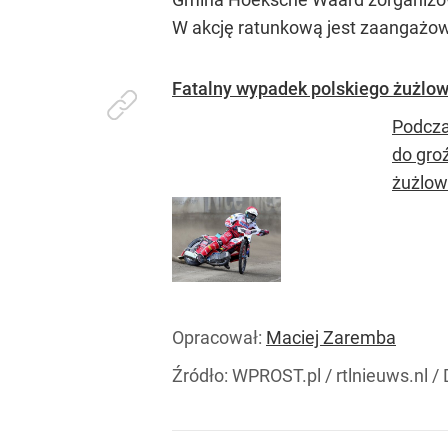
W akcję ratunkową jest zaangażowa
Fatalny wypadek polskiego żużlow
Podcza
do gro
żużlowc
Opracował:
Maciej Zaremba
Źródło:
WPROST.pl
/
rtlnieuws.nl /