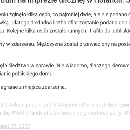
niu zginęło kilka osób, co najmniej dwie, ale nie podano
wką. Dlatego dokładna liczba ofiar zostanie podana dopie
. Kolejne kilka osób zostało rannych i trafiło do pobliski
ny w zdarzeniu. Mężczyzna został przewieziony na poster
częła śledztwo w sprawie. Nie wiadomo, dlaczego kierowc
ianie pobliskiego domu.
 nagranie z miejsca zdarzenia.
east 2-4 dead people, and 6-8 injured after a truck lost repo
n the
#Netherlands
at a barbecue neighborhood party.
#
gust 27, 2022