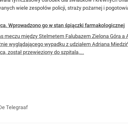
nych wiele zespołów policji, straży pożarnej i pogotowi
ca. Wprowadzono go w stan śpiączki farmakologicznej
s meczu między Stelmetem Falubazem Zielona Góra a 
źnie wyglądającego wypadku z udziałem Adriana Miedziń
a, został przewieziony do szpitala,...
 De Telegraaf