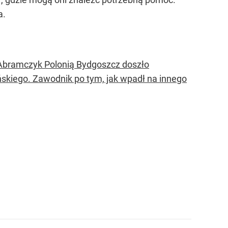
a.
Abramczyk Polonią Bydgoszcz doszło
skiego. Zawodnik po tym, jak wpadł na innego