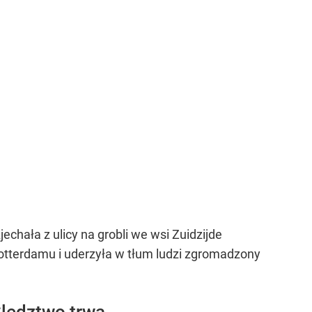
hała z ulicy na grobli we wsi Zuidzijde
otterdamu i uderzyła w tłum ludzi zgromadzony
Śledztwo trwa