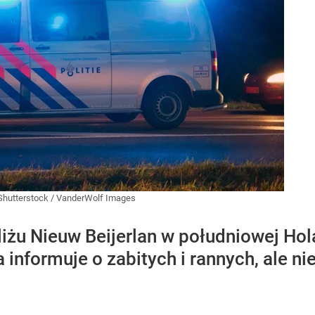
Shutterstock
/
VanderWolf Images
liżu Nieuw Beijerlan w południowej Ho
a informuje o zabitych i rannych, ale n