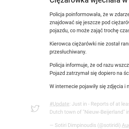
Policja poinformowała, że w zdarze
znajdować się jeszcze pod ciężaró
pojazdu, co może zająć trochę czasu
Kierowca ciężarówki nie został ran
przesłuchiwany.
Policja informuje, że od razu wsz
Pojazd zatrzymał się dopiero na śc
W internecie pojawiły się zdjęcia i
#Update
: Just in - Reports of at l
Dutch town of "Nieuw-Beijerland" i
— Sotiri Dimpinoudis (@sotiridi)
Au