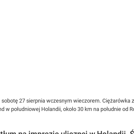
 sobotę 27 sierpnia wczesnym wieczorem. Ciężarówka zjec
d w południowej Holandii, około 30 km na południe od R
łum na imprezie ulicznej w Holandii. 