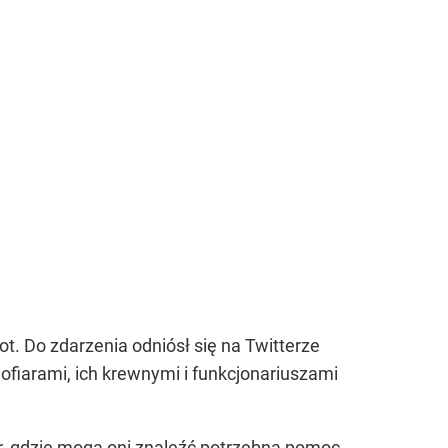
t. Do zdarzenia odniósł się na Twitterze
 ofiarami, ich krewnymi i funkcjonariuszami
, gdzie mogą oni znaleźć potrzebną pomoc.