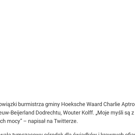
bowiązki burmistrza gminy Hoeksche Waard Charlie Aptroo
euw-Beijerland Dodrechtu, Wouter Kolff.
„Moje myśli są z
 ich mocy”
– napisał na Twitterze.
ła tymczasowy ośrodek dla świadków i krewnych ofiar