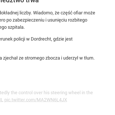
 dokładnej liczby. Wiadomo, że część ofiar może
ro po zabezpieczeniu i usunięciu rozbitego
ego szpitala.
unek policji w Dordrecht, gdzie jest
a zjechał ze stromego zbocza i uderzył w tłum.
rtedly the control over his steering wheel in the
NL
pic.twitter.com/MA2WN6L4JX