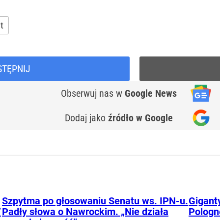
t
STĘPNIJ
Obserwuj nas
w
Google News
Dodaj jako
źródło w Google
Szpytma po głosowaniu Senatu ws. IPN-u.
Gigant
”
Padły słowa o Nawrockim. „Nie działa
Pologn