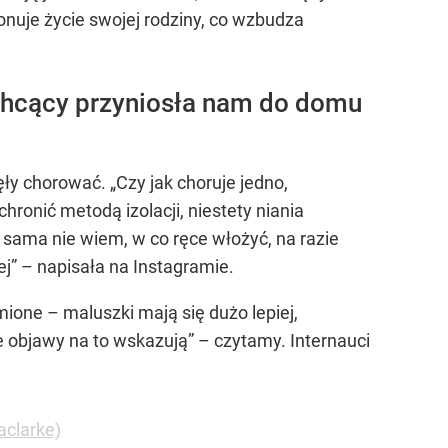
onuje życie swojej rodziny, co wzbudza
echcący przyniosła nam do domu
ły chorować. „Czy jak choruje jedno,
hronić metodą izolacji, niestety niania
uż sama nie wiem, w co ręce włożyć, na razie
lej” – napisała na Instagramie.
ione – maluszki mają się dużo lepiej,
e objawy na to wskazują” – czytamy. Internauci
aclarke)