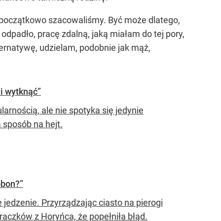
iż początkowo szacowaliśmy. Być może dlatego,
 odpadło, pracę zdalną, jaką miałam do tej pory,
ernatywę, udzielam, podobnie jak mąż,
i wytknąć”
arnością, ale nie spotyka się jedynie
 sposób na hejt.
obon?”
jedzenie. Przyrządzając ciasto na pierogi
oraczków z Horyńca, że popełniła błąd.