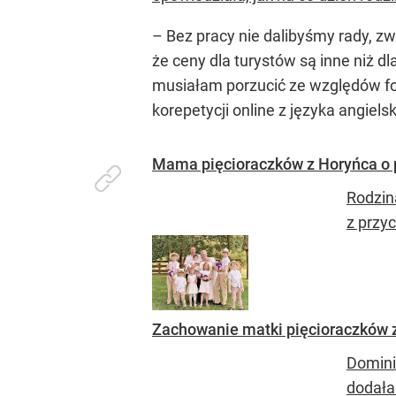
– Bez pracy nie dalibyśmy rady, z
że ceny dla turystów są inne niż d
musiałam porzucić ze względów for
korepetycji online z języka angiels
Mama pięcioraczków z Horyńca o p
Rodzin
z przy
Zachowanie matki pięcioraczków z 
Domini
dodała