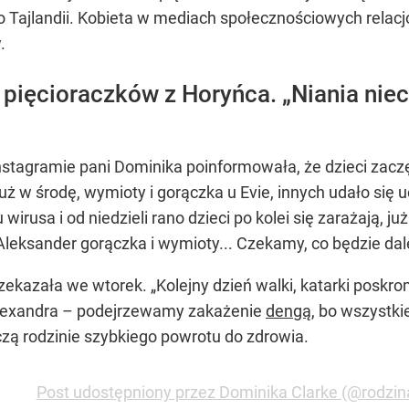
o Tajlandii. Kobieta w mediach społecznościowych relacj
.
y pięcioraczków z Horyńca. „Niania ni
stagramie pani Dominika poinformowała, że dzieci zaczę
ż w środę, wymioty i gorączka u Evie, innych udało się uc
rusa i od niedzieli rano dzieci po kolei się zarażają, j
r, Aleksander gorączka i wymioty... Czekamy, co będzie da
kazała we wtorek. „Kolejny dzień walki, katarki poskrom
lexandra – podejrzewamy zakażenie
dengą
, bo wszystki
ą rodzinie szybkiego powrotu do zdrowia.
Post udostępniony przez Dominika Clarke (@rodzin