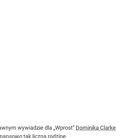
dawnym wywiadzie dla „Wprost”
Dominika Clarke
inansowo tak liczną rodzinę.