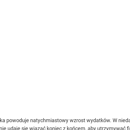
iecka powoduje natychmiastowy wzrost wydatków. W nie
inie udaje się wiązać koniec z końcem
, aby utrzymywać f