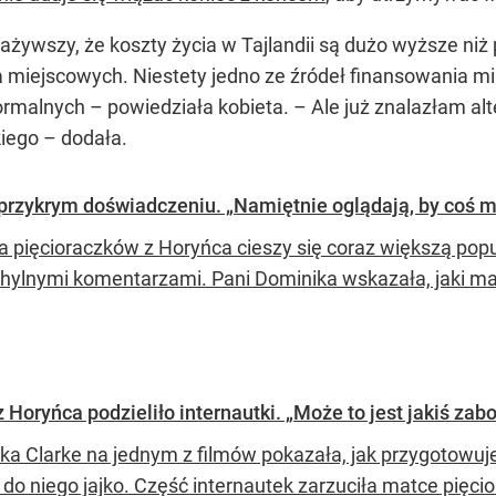
ważywszy, że koszty życia w Tajlandii są dużo wyższe n
la miejscowych. Niestety jedno ze źródeł finansowania mi
malnych – powiedziała kobieta. – Ale już znalazłam alt
kiego – dodała.
rzykrym doświadczeniu. „Namiętnie oglądają, by coś m
a pięcioraczków z Horyńca cieszy się coraz większą popul
chylnymi komentarzami. Pani Dominika wskazała, jaki ma
Horyńca podzieliło internautki. „Może to jest jakiś zab
ka Clarke na jednym z filmów pokazała, jak przygotowuje 
 do niego jajko. Część internautek zarzuciła matce pięci