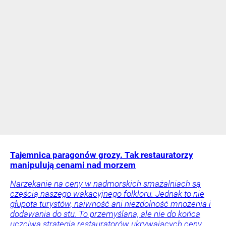
Tajemnica paragonów grozy. Tak restauratorzy
manipulują cenami nad morzem
Narzekanie na ceny w nadmorskich smażalniach są
częścią naszego wakacyjnego folkloru. Jednak to nie
głupota turystów, naiwność ani niezdolność mnożenia i
dodawania do stu. To przemyślana, ale nie do końca
uczciwa strategia restauratorów ukrywających ceny.