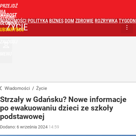
PRZEJDŹ
NA
WPROST
STRONĘ
WIADOMOŚCI
POLITYKA
BIZNES
DOM
ZDROWIE
ROZRYWKA
TYGODN
GŁÓWNĄ
ŻYCIE
UBSKRYBUJ
ZALOGUJ
MENU
Wiadomości
/
Życie
Strzały w Gdańsku? Nowe informacje
po ewakuowaniu dzieci ze szkoły
podstawowej
Dodano:
6
września
2024
14:59