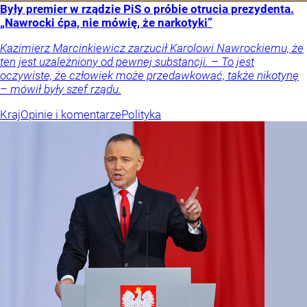
Były premier w rządzie PiS o próbie otrucia prezydenta.
„Nawrocki ćpa, nie mówię, że narkotyki”
Kazimierz Marcinkiewicz zarzucił Karolowi Nawrockiemu, że
ten jest uzależniony od pewnej substancji. – To jest
oczywiste, że człowiek może przedawkować, także nikotynę
– mówił były szef rządu.
Kraj
Opinie i komentarze
Polityka