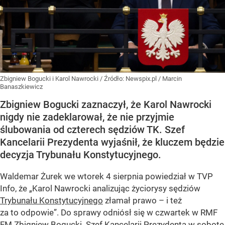
Zbigniew Bogucki i Karol Nawrocki
/ Źródło:
Newspix.pl
/
Marcin
Banaszkiewicz
Zbigniew Bogucki zaznaczył, że Karol Nawrocki
nigdy nie zadeklarował, że nie przyjmie
ślubowania od czterech sędziów TK. Szef
Kancelarii Prezydenta wyjaśnił, że kluczem będzie
decyzja Trybunału Konstytucyjnego.
Waldemar Żurek we wtorek 4 sierpnia powiedział w TVP
Info, że „Karol Nawrocki analizując życiorysy sędziów
Trybunału Konstytucyjnego
złamał prawo – i też
za to odpowie”. Do sprawy odniósł się w czwartek w RMF
FM Zbigniew Bogucki. Szef Kancelarii Prezydenta w sobotę