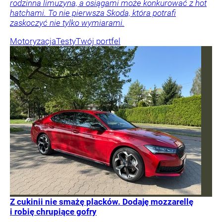
rodzinna limuzyna, a osiągami może konkurować z hot
hatchami. To nie pierwsza Skoda, która potrafi
zaskoczyć nie tylko wymiarami.
Motoryzacja
Testy
Twój portfel
Z cukinii nie smażę placków. Dodaję mozzarellę
i robię chrupiące gofry