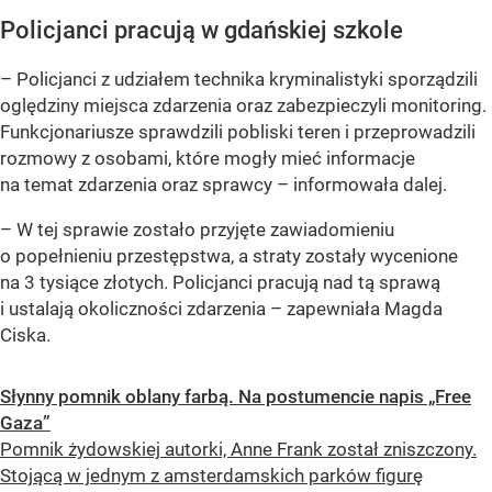
Policjanci pracują w gdańskiej szkole
– Policjanci z udziałem technika kryminalistyki sporządzili
oględziny miejsca zdarzenia oraz zabezpieczyli monitoring.
Funkcjonariusze sprawdzili pobliski teren i przeprowadzili
rozmowy z osobami, które mogły mieć informacje
na temat zdarzenia oraz sprawcy – informowała dalej.
– W tej sprawie zostało przyjęte zawiadomieniu
o popełnieniu przestępstwa, a straty zostały wycenione
na 3 tysiące złotych. Policjanci pracują nad tą sprawą
i ustalają okoliczności zdarzenia – zapewniała Magda
Ciska.
Słynny pomnik oblany farbą. Na postumencie napis „Free
Gaza”
Pomnik żydowskiej autorki, Anne Frank został zniszczony.
Stojącą w jednym z amsterdamskich parków figurę