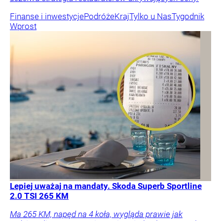
Finanse i inwestycje
Podróże
Kraj
Tylko u Nas
Tygodnik
Wprost
Lepiej uważaj na mandaty. Skoda Superb Sportline
2.0 TSI 265 KM
Ma 265 KM, napęd na 4 koła, wygląda prawie jak