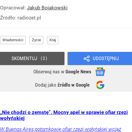
Opracował:
Jakub Bojakowski
Źródło:
radiozet.pl
Wiadomości
Życie
Kraj
SKOMENTUJ
UDOSTĘPNIJ
2
Obserwuj nas
w
Google News
Dodaj jako
źródło w Google
„Nie chodzi o zemstę”. Mocny apel w sprawie ofiar rzezi
wołyńskiej
W Buenos Aires potomkowie ofiar rzezi wołyńskiej wciąż