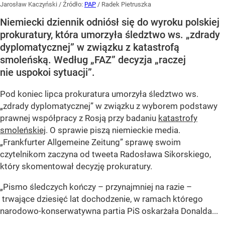
Jarosław Kaczyński
/ Źródło:
PAP
/
Radek Pietruszka
Niemiecki dziennik odniósł się do wyroku polskiej
prokuratury, która umorzyła śledztwo ws. „zdrady
dyplomatycznej” w związku z katastrofą
smoleńską. Według „FAZ” decyzja „raczej
nie uspokoi sytuacji”.
Pod koniec lipca prokuratura umorzyła śledztwo ws.
„zdrady dyplomatycznej” w związku z wyborem podstawy
prawnej współpracy z Rosją przy badaniu
katastrofy
smoleńskiej
. O sprawie piszą niemieckie media.
„Frankfurter Allgemeine Zeitung” sprawę swoim
czytelnikom zaczyna od tweeta Radosława Sikorskiego,
który skomentował decyzję prokuratury.
„Pismo śledczych kończy – przynajmniej na razie –
trwające dziesięć lat dochodzenie, w ramach którego
narodowo-konserwatywna partia PiS oskarżała Donalda...