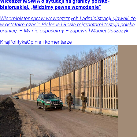
Wiceszef MSWiA o sytuacji na granicy polsko-
białoruskiej. „Widzimy pewne wzmożenie”
Wiceminister spraw wewnętrznych i administracji ujawnił, że
w ostatnim czasie Białoruś i Rosja migrantami testują polską
granicę. – My nie odpuścimy – zapewnił Maciej Duszczyk.
Kraj
Polityka
Opinie i komentarze