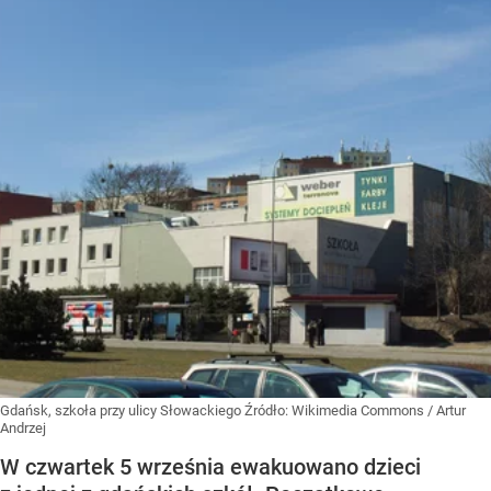
Gdańsk, szkoła przy ulicy Słowackiego
Źródło:
Wikimedia Commons
/
Artur
Andrzej
W czwartek 5 września ewakuowano dzieci