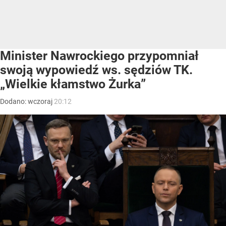
Minister Nawrockiego przypomniał
swoją wypowiedź ws. sędziów TK.
„Wielkie kłamstwo Żurka”
Dodano:
wczoraj
20:12