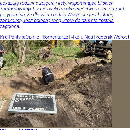
pokazują rodzinne zdjęcia i listy, wspominając bliskich
zamordowanych z niezwykłym okrucieństwem. Ich dramat
przypomina, że dla wielu rodzin Wołyń nie jest historią
zamkniętą, lecz bolesną raną, która do dziś nie została
zagojona.
Kraj
Polityka
Opinie i komentarze
Tylko u Nas
Tygodnik Wprost