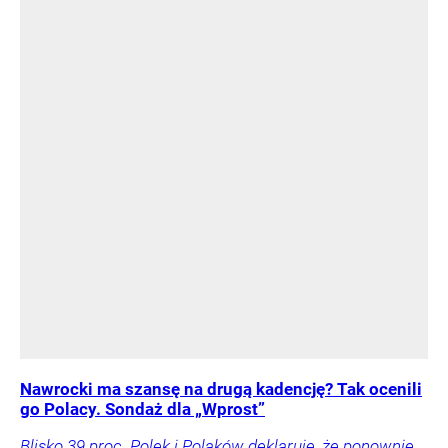
Nawrocki ma szansę na drugą kadencję? Tak ocenili
go Polacy. Sondaż dla „Wprost”
Blisko 39 proc. Polek i Polaków deklaruje, że ponownie