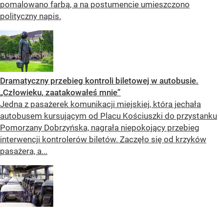
pomalowano farbą, a na postumencie umieszczono
polityczny napis.
Dramatyczny przebieg kontroli biletowej w autobusie.
„Człowieku, zaatakowałeś mnie”
Jedna z pasażerek komunikacji miejskiej, która jechała
autobusem kursującym od Placu Kościuszki do przystanku
Pomorzany Dobrzyńska, nagrała niepokojący przebieg
interwencji kontrolerów biletów. Zaczęło się od krzyków
pasażera, a...