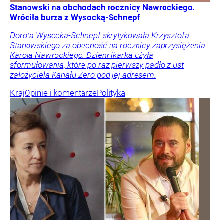
Stanowski na obchodach rocznicy Nawrockiego.
Wróciła burza z Wysocką-Schnepf
Dorota Wysocka-Schnepf skrytykowała Krzysztofa
Stanowskiego za obecność na rocznicy zaprzysiężenia
Karola Nawrockiego. Dziennikarka użyła
sformułowania, które po raz pierwszy padło z ust
założyciela Kanału Zero pod jej adresem.
Kraj
Opinie i komentarze
Polityka