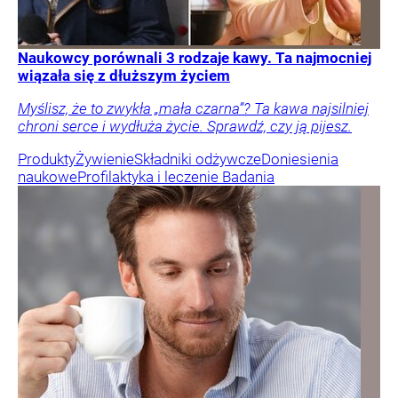
Naukowcy porównali 3 rodzaje kawy. Ta najmocniej
wiązała się z dłuższym życiem
Myślisz, że to zwykła „mała czarna”? Ta kawa najsilniej
chroni serce i wydłuża życie. Sprawdź, czy ją pijesz.
Produkty
Żywienie
Składniki odżywcze
Doniesienia
naukowe
Profilaktyka i leczenie
Badania