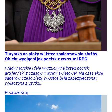
Turystka na plaży w Ustce zaalarmowała służby.
Obiekt wyglądał jak pocisk z wyrzutni RPG
Prądy morskie i fale wyrzuciły na brzeg pocisk
artyleryjski z czasów II wojny światowej. Na czas akcji
saperów część plaży w Ustce była zabezpieczona i
wyłączona z użytku.
Podróże
Kraj