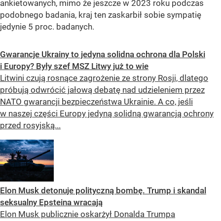
ankietowanych, mimo że jeszcze w 2023 roku podczas
podobnego badania, kraj ten zaskarbił sobie sympatię
jedynie 5 proc. badanych.
Gwarancje Ukrainy to jedyna solidna ochrona dla Polski
i Europy? Były szef MSZ Litwy już to wie
Litwini czują rosnące zagrożenie ze strony Rosji, dlatego
próbują odwrócić jałową debatę nad udzieleniem przez
NATO gwarancji bezpieczeństwa Ukrainie. A co, jeśli
w naszej części Europy jedyną solidną gwarancją ochrony
przed rosyjską...
Elon Musk detonuje polityczną bombę. Trump i skandal
seksualny Epsteina wracają
Elon Musk publicznie oskarżył Donalda Trumpa