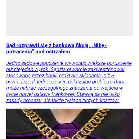
Sąd rozprawił się z bankową fikcją. „Niby-
potrącenia” pod ostrzałem
Jedno sądowe pouczenie wywołało większe poruszenie
niż niejeden wyrok. Sędzia otwarcie zakwestionował
stosowaną przez banki praktykę składania „niby-
oświadczeń”, jednocześnie pokazując problem, który
może nabrać szczególnego znaczenia po wejściu w
życie nowej ustawy frankowej. Stawką są nie tylko
zasady procesu, ale także tysiące złotych kosztów.