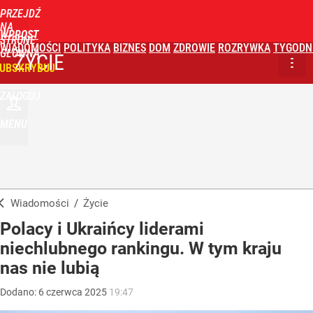
PRZEJDŹ
NA
WPROST
STRONĘ
WIADOMOŚCI
POLITYKA
BIZNES
DOM
ZDROWIE
ROZRYWKA
TYGODN
GŁÓWNĄ
ŻYCIE
UBSKRYBUJ
ZALOGUJ
MENU
Wiadomości
/
Życie
Polacy i Ukraińcy liderami
niechlubnego rankingu. W tym kraju
nas nie lubią
Dodano:
6
czerwca
2025
19:47