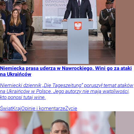
Niemiecka prasa uderza w Nawrockiego. Wini go za ataki
na Ukraińców
Niemiecki dziennik „Die Tageszeitung” poruszył temat ataków
na Ukraińców w Polsce. Jego autorzy nie mają wątpliwości,
kto ponosi tutaj winę.
Świat
Kraj
Opinie i komentarze
Życie