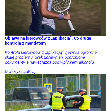
Obława na kierowców z „aplikacją”. Co druga
kontrola z mandatem
Kontrola kierowców z „aplikacją” ujawniła ogromną
skalę problemu. Brak uprawnień, podrobione
dokumenty, a nawet jazda pod wpływem alkoholu.
Motoryzacja
Kraj