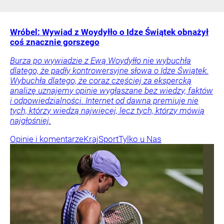
Wróbel: Wywiad z Woydyłło o Idze Świątek obnażył
coś znacznie gorszego
Burza po wywiadzie z Ewą Woydyłło nie wybuchła
dlatego, że padły kontrowersyjne słowa o Idze Świątek.
Wybuchła dlatego, że coraz częściej za ekspercką
analizę uznajemy opinie wygłaszane bez wiedzy, faktów
i odpowiedzialności. Internet od dawna premiuje nie
tych, którzy wiedzą najwięcej, lecz tych, którzy mówią
najgłośniej.
Opinie i komentarze
Kraj
Sport
Tylko u Nas