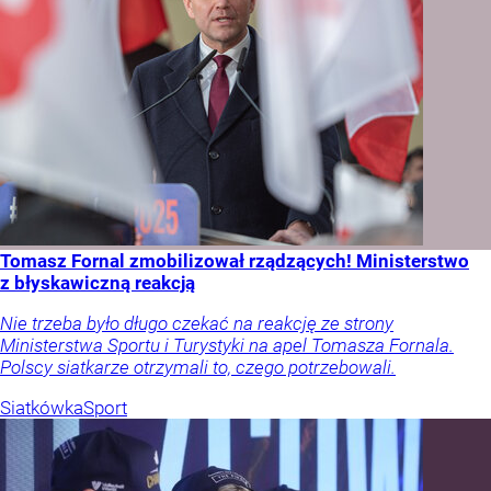
Tomasz Fornal zmobilizował rządzących! Ministerstwo
z błyskawiczną reakcją
Nie trzeba było długo czekać na reakcję ze strony
Ministerstwa Sportu i Turystyki na apel Tomasza Fornala.
Polscy siatkarze otrzymali to, czego potrzebowali.
Siatkówka
Sport