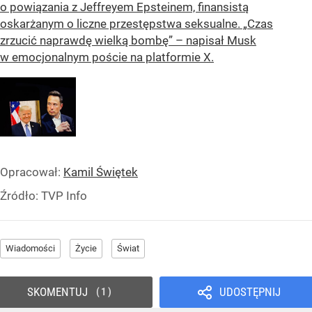
o powiązania z Jeffreyem Epsteinem, finansistą
oskarżanym o liczne przestępstwa seksualne. „Czas
zrzucić naprawdę wielką bombę” – napisał Musk
w emocjonalnym poście na platformie X.
Opracował:
Kamil Świętek
Źródło:
TVP Info
Wiadomości
Życie
Świat
SKOMENTUJ
UDOSTĘPNIJ
1