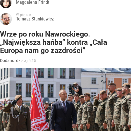
Magdalena Frindt
Współpraca:
Tomasz Stankiewicz
Wrze po roku Nawrockiego.
„Największa hańba” kontra „Cała
Europa nam go zazdrości”
Dodano:
dzisiaj
5:15