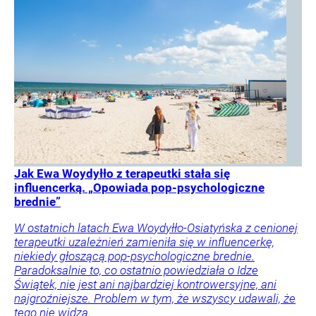
Jak Ewa Woydyłło z terapeutki stała się
influencerką. „Opowiada pop-psychologiczne
brednie”
W ostatnich latach Ewa Woydyłło-Osiatyńska z cenionej
terapeutki uzależnień zamieniła się w influencerkę,
niekiedy głoszącą pop-psychologiczne brednie.
Paradoksalnie to, co ostatnio powiedziała o Idze
Świątek, nie jest ani najbardziej kontrowersyjne, ani
najgroźniejsze. Problem w tym, że wszyscy udawali, że
tego nie widzą.