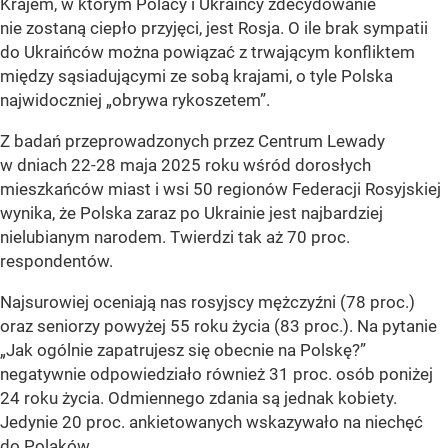
Krajem, w którym Polacy i Ukraińcy zdecydowanie
nie zostaną ciepło przyjęci, jest Rosja. O ile brak sympatii
do Ukraińców można powiązać z trwającym konfliktem
między sąsiadującymi ze sobą krajami, o tyle Polska
najwidoczniej „obrywa rykoszetem”.
Z badań przeprowadzonych przez Centrum Lewady
w dniach 22-28 maja 2025 roku wśród dorosłych
mieszkańców miast i wsi 50 regionów Federacji Rosyjskiej
wynika, że Polska zaraz po Ukrainie jest najbardziej
nielubianym narodem. Twierdzi tak aż 70 proc.
respondentów.
Najsurowiej oceniają nas rosyjscy mężczyźni (78 proc.)
oraz seniorzy powyżej 55 roku życia (83 proc.). Na pytanie
„Jak ogólnie zapatrujesz się obecnie na Polskę?”
negatywnie odpowiedziało również 31 proc. osób poniżej
24 roku życia. Odmiennego zdania są jednak kobiety.
Jedynie 20 proc. ankietowanych wskazywało na niechęć
do Polaków.