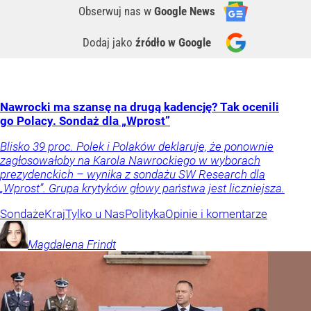
Obserwuj nas
w
Google News
Dodaj jako
źródło w Google
Nawrocki ma szansę na drugą kadencję? Tak ocenili
go Polacy. Sondaż dla „Wprost”
Blisko 39 proc. Polek i Polaków deklaruje, że ponownie
zagłosowałoby na Karola Nawrockiego w wyborach
prezydenckich – wynika z sondażu SW Research dla
„Wprost”. Grupa krytyków głowy państwa jest liczniejsza.
Sondaże
Kraj
Tylko u Nas
Polityka
Opinie i komentarze
Magdalena
Frindt