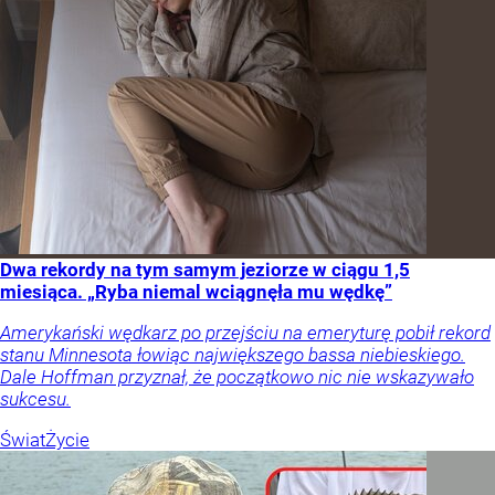
Dwa rekordy na tym samym jeziorze w ciągu 1,5
miesiąca. „Ryba niemal wciągnęła mu wędkę”
Amerykański wędkarz po przejściu na emeryturę pobił rekord
stanu Minnesota łowiąc największego bassa niebieskiego.
Dale Hoffman przyznał, że początkowo nic nie wskazywało
sukcesu.
Świat
Życie