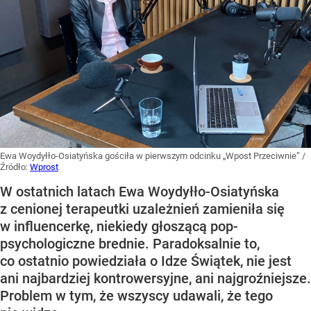
Ewa Woydyłło-Osiatyńska gościła w pierwszym odcinku „Wpost Przeciwnie”
/
Źródło:
Wprost
W ostatnich latach Ewa Woydyłło-Osiatyńska
z cenionej terapeutki uzależnień zamieniła się
w influencerkę, niekiedy głoszącą pop-
psychologiczne brednie. Paradoksalnie to,
co ostatnio powiedziała o Idze Świątek, nie jest
ani najbardziej kontrowersyjne, ani najgroźniejsze.
Problem w tym, że wszyscy udawali, że tego