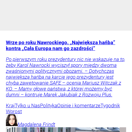
Wrze po roku Nawrockiego. „Największa hańba”
kontra „Cała Europa nam go zazdrości”
Po pierwszym roku prezydentury nic nie wskazuje na to,
żeby Karol Nawrocki wyciszył spory między dwoma
zwaśnionymi politycznymi obozami. – Dotychczas
największą hańbą na karcie jego prezydentury jest
chyba zawetowanie SAFE – ocenia Mariusz Witczak z
KO. – Mamy głowę państwa, z której możemy być
dumni – kontruje Marek Jakubiak z Rozwoju Plus.
Kraj
Tylko u Nas
Polityka
Opinie i komentarze
Tygodnik
Wprost
Magdalena
Frindt