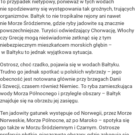
To przypadek nietypowy, ponieważ w tych wodach
nie spodziewamy się występowania tak groźnych, trujących
organizmów. Bałtyk to nie tropikalne rejony ani nawet
nie Morze Śródziemne, gdzie ryby jadowite są znacznie
powszechniejsze. Turyści odwiedzający Chorwację, Włochy
czy Grecję mogą nieświadomie zetknąć się z tym
niebezpiecznym mieszkańcem morskich głębin –
w Bałtyku to jednak wyjątkowa sytuacja.
Ostrosz, choć rzadko, pojawia się w wodach Bałtyku.
Trudno go jednak spotkać u polskich wybrzeży – jego
obecność jest notowana głównie przy brzegach Danii
i Szwecji, czasem również Niemiec. To ryba zamieszkująca
wody Morza Północnego i przyległe obszary – Bałtyk
znajduje się na obrzeżu jej zasięgu.
Ten jadowity gatunek występuje od Norwegii, przez Morze
Norweskie, Morze Północne, aż po Maroko – spotyka się
go także w Morzu Śródziemnym i Czarnym. Ostrosze
preferują płytkie, piaszczyste obszary, gdzie zakopują się