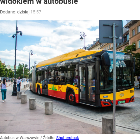
widokiem w autobusie
Dodano:
dzisiaj
15:57
Autobus w Warszawie
/ Źródło:
Shutterstock