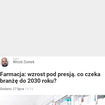
Autor:
Witold Ziomek
Farmacja: wzrost pod presją. co czeka
branżę do 2030 roku?
Dodano:
27
lipca
13:15