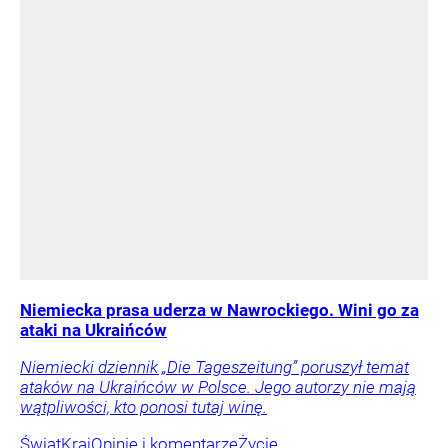
Niemiecka prasa uderza w Nawrockiego. Wini go za
ataki na Ukraińców
Niemiecki dziennik „Die Tageszeitung” poruszył temat
ataków na Ukraińców w Polsce. Jego autorzy nie mają
wątpliwości, kto ponosi tutaj winę.
Świat
Kraj
Opinie i komentarze
Życie