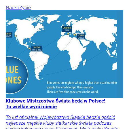
Nauka
Życie
Klubowe Mistrzostwa Świata będą w Polsce!
To wielkie wyróżnienie
To już oficjalne! Województwo Śląskie będzie gościć
najlepsze męskie kluby siatkarskie świata podczas
dwóch kolejnych edycji Klubowych Mistrzostw Świata.