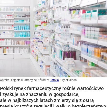
Apteka, zdjęcie ilustracyjne
/ Źródło:
Fotolia
/
Tyler Olson
Polski rynek farmaceutyczny rośnie wartościowo
i zyskuje na znaczeniu w gospodarce,
ale w najbliższych latach zmierzy się z ostrą
presją kosztów, regulacji i walki o bezpieczeństwo