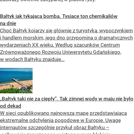
Bałtyk jak tykająca bomba. Tysiące ton chemikaliów
na dnie
Choć Bałtyk kojarzy się głównie z turystyką, wypoczynkiem
i handlem morskim, jego dno przypomina o dramatycznych
wydarzeniach XX wieku. Według szacunków Centrum
Zrównoważonego Rozwoju Uniwersytetu Gdańskiego,
w wodach Bałtyku znajduje...
„Bałtyk taki nie za ciepły”. Tak zimnej wody w maju nie było
od dekad
W sieci opublikowano najnowszą mapę przedstawiającą
ekstremalne odchylenia pogodowe w Europie. Uwagę
internautów szczególnie przykuł obraz Bałtyku –