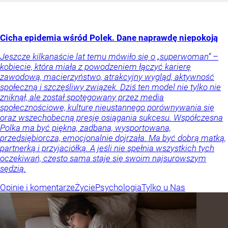
Cicha epidemia wśród Polek. Dane naprawdę niepokoją
Jeszcze kilkanaście lat temu mówiło się o „superwoman” –
kobiecie, która miała z powodzeniem łączyć karierę
zawodową, macierzyństwo, atrakcyjny wygląd, aktywność
społeczną i szczęśliwy związek. Dziś ten model nie tylko nie
zniknął, ale został spotęgowany przez media
społecznościowe, kulturę nieustannego porównywania się
oraz wszechobecną presję osiągania sukcesu. Współczesna
Polka ma być piękna, zadbana, wysportowana,
przedsiębiorcza, emocjonalnie dojrzała. Ma być dobrą matką,
partnerką i przyjaciółką. A jeśli nie spełnia wszystkich tych
oczekiwań, często sama staje się swoim najsurowszym
sędzią.
Opinie i komentarze
Życie
Psychologia
Tylko u Nas