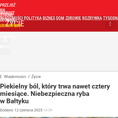
PRZEJDŹ
NA
WPROST
STRONĘ
WIADOMOŚCI
POLITYKA
BIZNES
DOM
ZDROWIE
ROZRYWKA
TYGODN
GŁÓWNĄ
ŻYCIE
UBSKRYBUJ
ZALOGUJ
MENU
Wiadomości
/
Życie
Piekielny ból, który trwa nawet cztery
miesiące. Niebezpieczna ryba
w Bałtyku
Dodano:
12
czerwca
2025
14:39