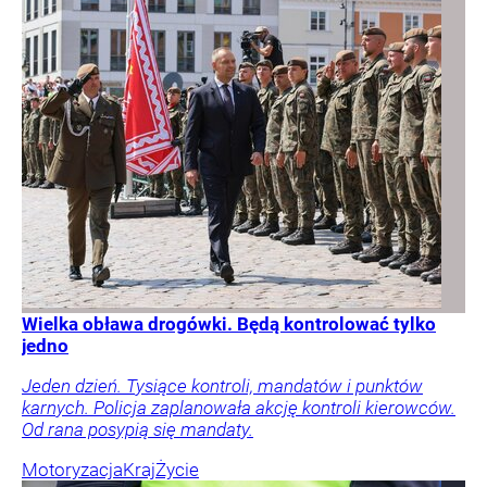
Wielka obława drogówki. Będą kontrolować tylko
jedno
Jeden dzień. Tysiące kontroli, mandatów i punktów
karnych. Policja zaplanowała akcję kontroli kierowców.
Od rana posypią się mandaty.
Motoryzacja
Kraj
Życie