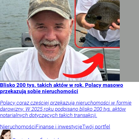
Blisko 200 tys. takich aktów w rok. Polacy masowo
przekazują sobie nieruchomości
Polacy coraz częściej przekazują nieruchomości w formie
darowizny. W 2025 roku podpisano blisko 200 tys. aktów
notarialnych dotyczących takich transakcji.
Nieruchomości
Finanse i inwestycje
Twój portfel