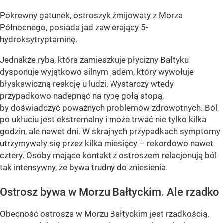
Pokrewny gatunek, ostroszyk żmijowaty z Morza
Północnego, posiada jad zawierający 5-
hydroksytryptaminę.
Jednakże ryba, która zamieszkuje płycizny Bałtyku
dysponuje wyjątkowo silnym jadem, który wywołuje
błyskawiczną reakcję u ludzi. Wystarczy wtedy
przypadkowo nadepnąć na rybę gołą stopą,
by doświadczyć poważnych problemów zdrowotnych. Ból
po ukłuciu jest ekstremalny i może trwać nie tylko kilka
godzin, ale nawet dni. W skrajnych przypadkach symptomy
utrzymywały się przez kilka miesięcy – rekordowo nawet
cztery. Osoby mające kontakt z ostroszem relacjonują ból
tak intensywny, że bywa trudny do zniesienia.
Ostrosz bywa w Morzu Bałtyckim. Ale rzadko
Obecność ostrosza w Morzu Bałtyckim jest rzadkością.