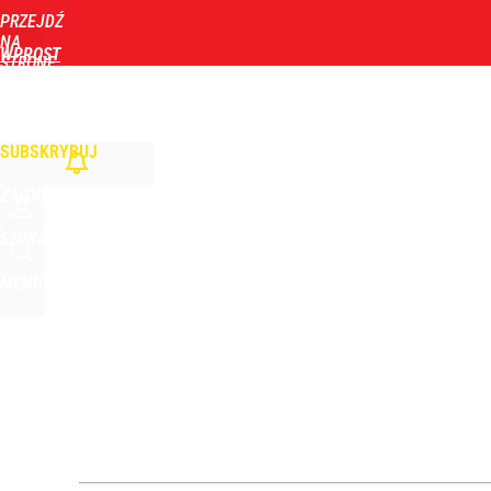
PRZEJDŹ
Udostępnij
0
Skomentuj
NA
WPROST
STRONĘ
GŁÓWNĄ
WIADOMOŚCI
POLITYKA
BIZNES
DOM
ZDROWIE
ROZRYWKA
TYGOD
Stanowski przemawiał u Nawrockiego. Giertych: „W
SUBSKRYBUJ
2
ZALOGUJ
Tajemnica paragonów grozy. Tak restauratorzy m
SZUKAJ
MENU
3
Taki plan ma dotyczyć Hołowni. Miller i Komorowsk
3