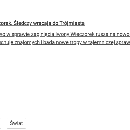
orek. Śledczy wracają do Trójmiasta
wo w sprawie zaginięcia Iwony Wieczorek rusza na nowo.
uchuje znajomych i bada nowe tropy w tajemniczej sprawi
Świat