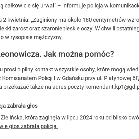
 całkowicie się urwał” – informuje policja w komunikaci
ła 2 kwietnia. „Zaginiony ma około 180 centymetrów wzros
ekki zarost oraz szaroniebieskie oczy. W chwili ostatni
no w rysopisie mężczyzny.
 Leonowicza. Jak można pomóc?
 prosi o pilny kontakt wszystkie osoby, które mogą wied
 Komisariatem Policji I w Gdańsku przy ul. Platynowej 6F
 przekazać także na adres poczty
komendant.kp1@gd.po
cja zabrała głos
 Zielińska, która zaginęła w lipcu 2024 roku od blisko d
ie głos zabrała policja.