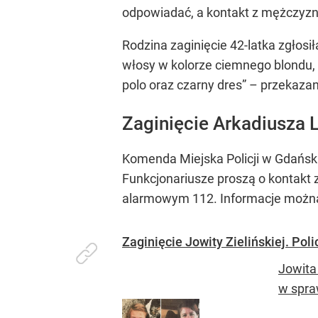
odpowiadać, a kontakt z mężczyzną
Rodzina zaginięcie 42-latka zgłosi
włosy w kolorze ciemnego blondu, l
polo oraz czarny dres” – przekaza
Zaginięcie Arkadiusza
Komenda Miejska Policji w Gdańsku
Funkcjonariusze proszą o kontakt z
alarmowym 112. Informacje można
Zaginięcie Jowity Zielińskiej. Poli
Jowita
w spraw