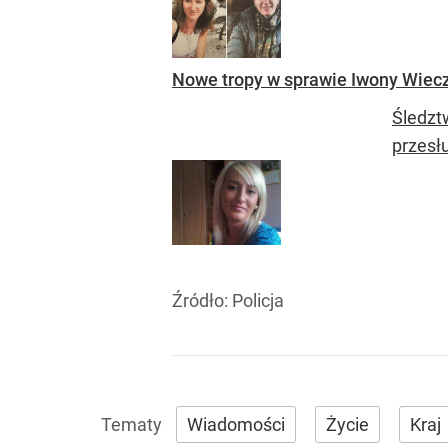
Nowe tropy w sprawie Iwony Wiecz
Śledzt
przesł
Źródło:
Policja
Wiadomości
Życie
Kraj