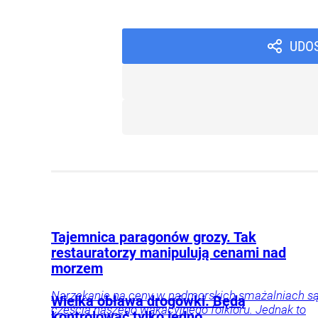
UDO
Tajemnica paragonów grozy. Tak
restauratorzy manipulują cenami nad
morzem
Narzekanie na ceny w nadmorskich smażalniach s
Wielka obława drogówki. Będą
częścią naszego wakacyjnego folkloru. Jednak to
kontrolować tylko jedno