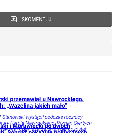
SKOMENTUJ
ski przemawiał u Nawrockiego.
h: „Wazelina jakich mało”
f Stanowski wystąpił podczas rocznicy
tury Karola Nawrockiego. Roman Giertych
ski i Morawiecki po dwóch
atakował dziennikarza, a ten nie pozostał
ch. Sondaż pokazuje politycznych