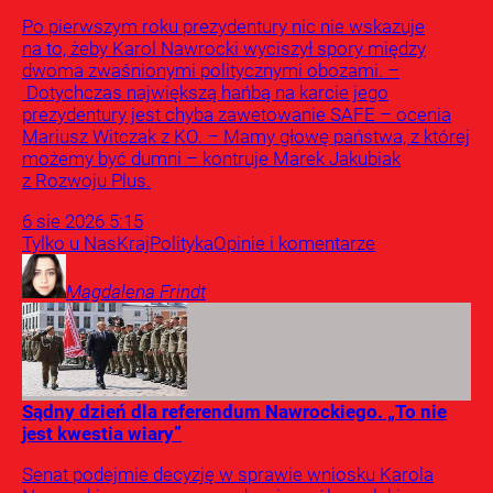
Po pierwszym roku prezydentury nic nie wskazuje
na to, żeby Karol Nawrocki wyciszył spory między
dwoma zwaśnionymi politycznymi obozami. –
Dotychczas największą hańbą na karcie jego
prezydentury jest chyba zawetowanie SAFE – ocenia
Mariusz Witczak z KO. – Mamy głowę państwa, z której
możemy być dumni – kontruje Marek Jakubiak
z Rozwoju Plus.
6
sie
2026
5:15
Tylko u Nas
Kraj
Polityka
Opinie i komentarze
Magdalena
Frindt
Sądny dzień dla referendum Nawrockiego. „To nie
jest kwestia wiary”
Senat podejmie decyzję w sprawie wniosku Karola