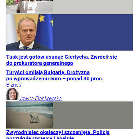
Tusk jest gotów usunąć Giertycha. Zwrócił się
do prokuratora generalnego
Turyści omijają Bułgarię. Drożyzna
po wprowadzeniu euro – ponad 30 proc.
Biznes
Jowita
Flankowska
Zwyrodnialec okaleczył szczenięta. Policja
poszukuje sprawcy i apeluje