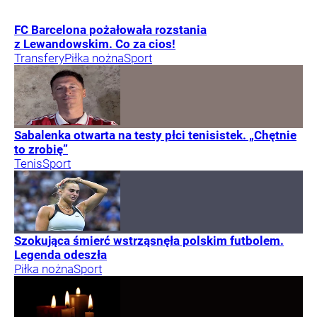
FC Barcelona pożałowała rozstania
z Lewandowskim. Co za cios!
Transfery
Piłka nożna
Sport
Sabalenka otwarta na testy płci tenisistek. „Chętnie
to zrobię”
Tenis
Sport
Szokująca śmierć wstrząsnęła polskim futbolem.
Legenda odeszła
Piłka nożna
Sport