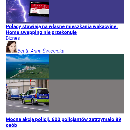
Polacy stawiają na własne mieszkania wakacyjne.
Home swapping nie przekonuje
Biznes
Beata Anna
Święcicka
Mocna akcja policji. 600 policjantów zatrzymało 89
osób