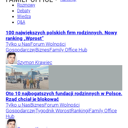
Rozmowy
Debaty
Wiedza
Q&A
100 największych polskich firm rodzinnych. Nowy
ranking „Wprost”
Tylko u Nas
Forum Wolności
Gospodarczej
Biznes
Family Office Hub
Szymon
Krawiec
Oto 10 najbogatszych fundacji rodzinnych w Polsce.
Rząd chciał je blokować
Tylko u Nas
Biznes
Forum Wolności
Gospodarczej
Tygodnik Wprost
Rankingi
Family Office
Hub