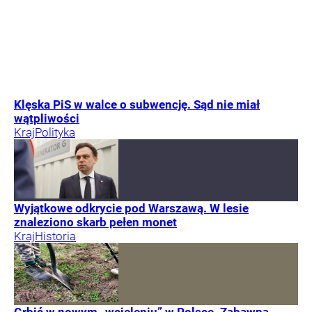
Klęska PiS w walce o subwencję. Sąd nie miał
wątpliwości
Kraj
Polityka
Wyjątkowe odkrycie pod Warszawą. W lesie
znaleziono skarb pełen monet
Kraj
Historia