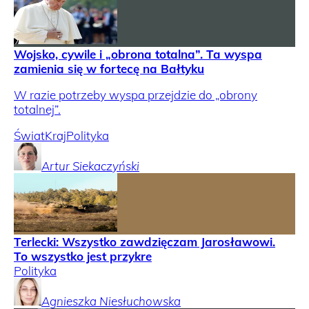
Wojsko, cywile i „obrona totalna”. Ta wyspa
zamienia się w fortecę na Bałtyku
W razie potrzeby wyspa przejdzie do „obrony
totalnej”.
Świat
Kraj
Polityka
Artur
Siekaczyński
Terlecki: Wszystko zawdzięczam Jarosławowi.
To wszystko jest przykre
Polityka
Agnieszka
Niesłuchowska