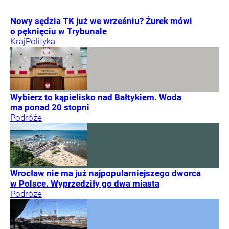
Nowy sędzia TK już we wrześniu? Żurek mówi
o pęknięciu w Trybunale
Kraj
Polityka
Wybierz to kąpielisko nad Bałtykiem. Woda
ma ponad 20 stopni
Podróże
Wrocław nie ma już najpopularniejszego dworca
w Polsce. Wyprzedziły go dwa miasta
Podróże