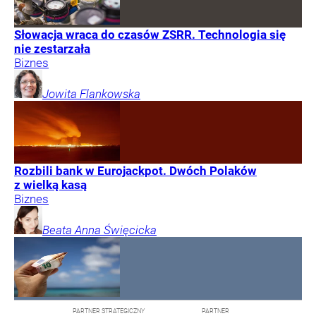
Słowacja wraca do czasów ZSRR. Technologia się
nie zestarzała
Biznes
Jowita
Flankowska
Rozbili bank w Eurojackpot. Dwóch Polaków
z wielką kasą
Biznes
Beata Anna
Święcicka
PARTNER STRATEGICZNY
PARTNER