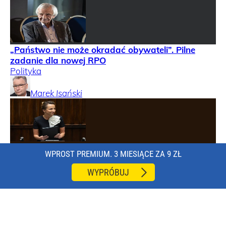
„Państwo nie może okradać obywateli”. Pilne
zadanie dla nowej RPO
Polityka
Marek
Isański
WPROST PREMIUM. 3 MIESIĄCE ZA 9 ZŁ
WYPRÓBUJ