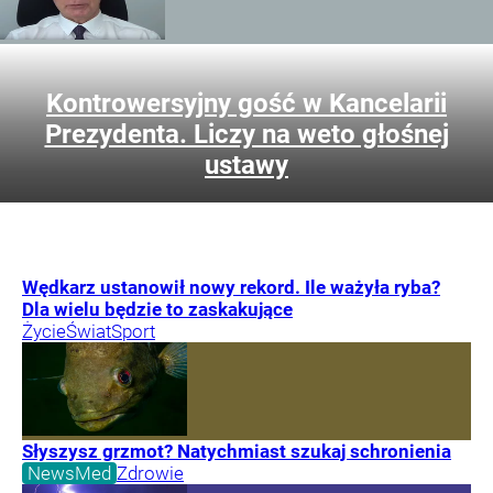
Kontrowersyjny gość w Kancelarii
Prezydenta. Liczy na weto głośnej
ustawy
Wędkarz ustanowił nowy rekord. Ile ważyła ryba?
Dla wielu będzie to zaskakujące
Życie
Świat
Sport
Słyszysz grzmot? Natychmiast szukaj schronienia
NewsMed
Zdrowie