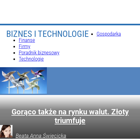
BIZNES I TECHNOLOGIE
Gospodarka
Finanse
Firmy
Poradnik biznesowy
Technologie
Gorąco także na rynku walut. Złoty
triumfuje
Beata Anna
Święcicka