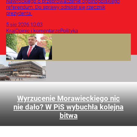
Nawrockiego o przeprowadzenie ogólnopolskiego
referendum. Do sprawy odniósł się rzecznik
prezydenta.
5
sie
2026
10:03
Kraj
Opinie i komentarze
Polityka
Wyrzucenie Morawieckiego nic
nie dało? W PiS wybuchła kolejna
bitwa