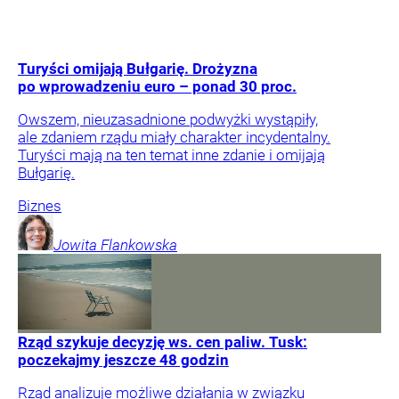
Turyści omijają Bułgarię. Drożyzna
po wprowadzeniu euro – ponad 30 proc.
Owszem, nieuzasadnione podwyżki wystąpiły,
ale zdaniem rządu miały charakter incydentalny.
Turyści mają na ten temat inne zdanie i omijają
Bułgarię.
Biznes
Jowita
Flankowska
Rząd szykuje decyzję ws. cen paliw. Tusk:
poczekajmy jeszcze 48 godzin
Rząd analizuje możliwe działania w związku