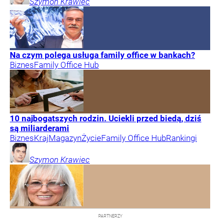
Szymon
Krawiec
Na czym polega usługa family office w bankach?
Biznes
Family Office Hub
10 najbogatszych rodzin. Uciekli przed biedą, dziś
są miliarderami
Biznes
Kraj
Magazyn
Życie
Family Office Hub
Rankingi
Szymon
Krawiec
PARTNERZY