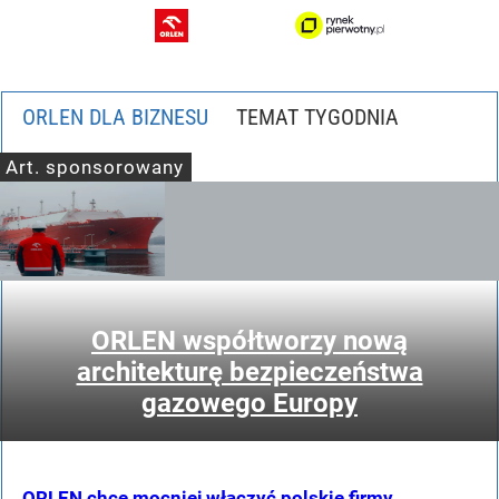
ORLEN DLA BIZNESU
Art. sponsorowany
ORLEN współtworzy nową
architekturę bezpieczeństwa
gazowego Europy
ORLEN chce mocniej włączyć polskie firmy