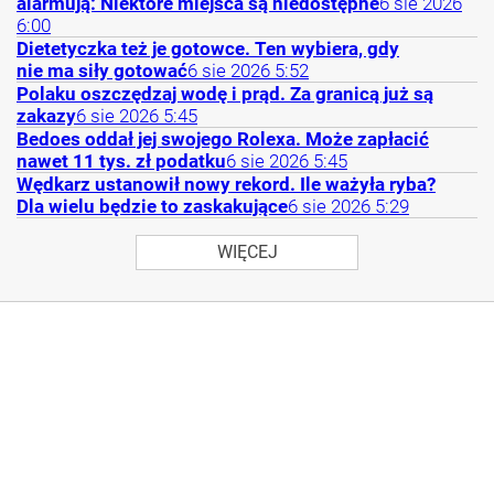
alarmują: Niektóre miejsca są niedostępne
6
sie
2026
6:00
Dietetyczka też je gotowce. Ten wybiera, gdy
nie ma siły gotować
6
sie
2026
5:52
Polaku oszczędzaj wodę i prąd. Za granicą już są
zakazy
6
sie
2026
5:45
Bedoes oddał jej swojego Rolexa. Może zapłacić
nawet 11 tys. zł podatku
6
sie
2026
5:45
Wędkarz ustanowił nowy rekord. Ile ważyła ryba?
Dla wielu będzie to zaskakujące
6
sie
2026
5:29
WIĘCEJ