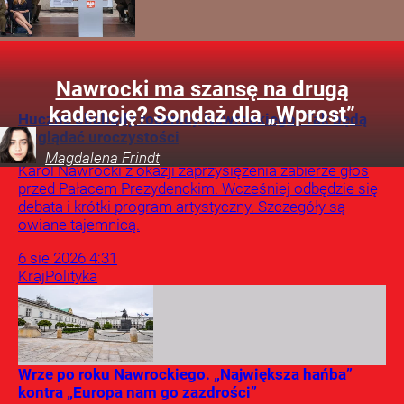
Nawrocki ma szansę na drugą
kadencję? Sondaż dla „Wprost”
Huczne obchody rocznicy Nawrockiego. Tak będą
wyglądać uroczystości
Magdalena
Frindt
Karol Nawrocki z okazji zaprzysiężenia zabierze głos
przed Pałacem Prezydenckim. Wcześniej odbędzie się
debata i krótki program artystyczny. Szczegóły są
owiane tajemnicą.
6
sie
2026
4:31
Kraj
Polityka
Wrze po roku Nawrockiego. „Największa hańba”
kontra „Europa nam go zazdrości”