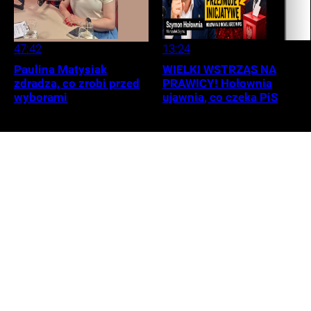
47:42
13:24
Paulina Matysiak
WIELKI WSTRZĄS NA
zdradza, co zrobi przed
PRAWICY! Hołownia
wyborami
ujawnia, co czeka PiS