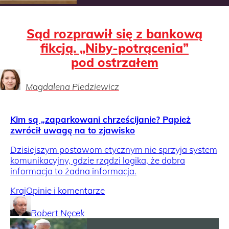
Sąd rozprawił się z bankową
fikcją. „Niby-potrącenia”
pod ostrzałem
Magdalena
Pledziewicz
Kim są „zaparkowani chrześcijanie? Papież
zwrócił uwagę na to zjawisko
Dzisiejszym postawom etycznym nie sprzyja system
komunikacyjny, gdzie rządzi logika, że dobra
informacja to żadna informacja.
Kraj
Opinie i komentarze
Robert
Nęcek