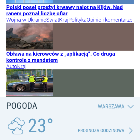
Polski poseł przeżył krwawy nalot na Kijów. Nad
ranem poznał liczbę ofiar
Wojna w Ukrainie
Świat
Kraj
Polityka
Opinie i komentarze
Obława na kierowców z „aplikacją”. Co druga
kontrola z mandatem
Auto
Kraj
POGODA
WARSZAWA
23°
PROGNOZA GODZINOWA