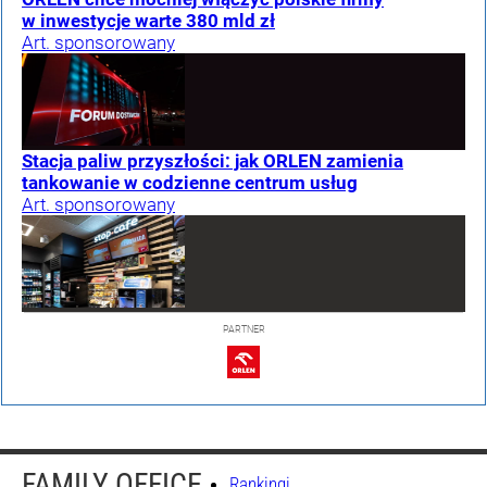
w inwestycje warte 380 mld zł
Art. sponsorowany
Stacja paliw przyszłości: jak ORLEN zamienia
tankowanie w codzienne centrum usług
Art. sponsorowany
PARTNER
FAMILY OFFICE
Rankingi