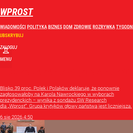
WPROST
WIADOMOŚCI
POLITYKA
BIZNES
DOM
ZDROWIE
ROZRYWKA
TYGODN
UBSKRYBUJ
ZALOGUJ
MENU
ROCZNICA ZAPRZYSIĘŻENIA PREZYD
Blisko 39 proc. Polek i Polaków deklaruje, że ponownie
zagłosowałoby na Karola Nawrockiego w wyborach
prezydenckich – wynika z sondażu SW Research
dla „Wprost”. Grupa krytyków głowy państwa jest liczniejsza.
6
sie
2026
4:50