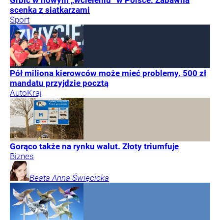
Grbić w nowym „wcieleniu” w Polsce. Zabawna
scenka z siatkarzami
Sport
Pół miliona kierowców może mieć problemy. 500 zł
mandatu przyjdzie pocztą
Auto
Kraj
Gorąco także na rynku walut. Złoty triumfuje
Biznes
Beata Anna
Święcicka