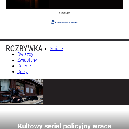
PARTNER
ROZRYWKA
Seriale
Gwiazdy
Zwiastuny
Galerie
Quizy
Wideo
Kultowy serial policyjny wraca