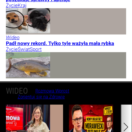
Życie
Kraj
Wideo
Padł nowy rekord. Tylko tyle ważyła mała rybka
Życie
Świat
Sport
WIDEO
Rozmowa Wprost
Zorientuj się na Zdrowie