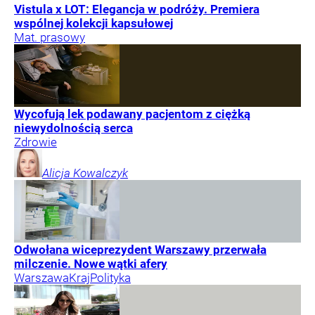
Vistula x LOT: Elegancja w podróży. Premiera
wspólnej kolekcji kapsułowej
Mat. prasowy
Wycofują lek podawany pacjentom z ciężką
niewydolnością serca
Zdrowie
Alicja
Kowalczyk
Odwołana wiceprezydent Warszawy przerwała
milczenie. Nowe wątki afery
Warszawa
Kraj
Polityka