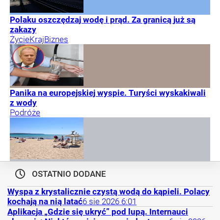
Polaku oszczędzaj wodę i prąd. Za granicą już są
zakazy
Życie
Kraj
Biznes
Panika na europejskiej wyspie. Turyści wyskakiwali
z wody
Podróże
OSTATNIO DODANE
Wyspa z krystalicznie czystą wodą do kąpieli. Polacy
kochają na nią latać
6
sie
2026
6:01
Aplikacja „Gdzie się ukryć” pod lupą. Internauci