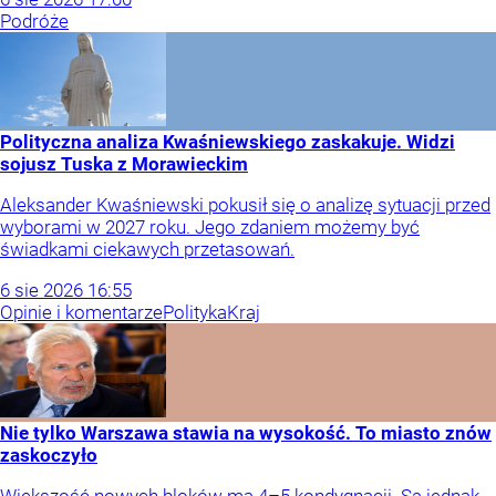
Podróże
Polityczna analiza Kwaśniewskiego zaskakuje. Widzi
sojusz Tuska z Morawieckim
Aleksander Kwaśniewski pokusił się o analizę sytuacji przed
wyborami w 2027 roku. Jego zdaniem możemy być
świadkami ciekawych przetasowań.
6
sie
2026
16:55
Opinie i komentarze
Polityka
Kraj
Nie tylko Warszawa stawia na wysokość. To miasto znów
zaskoczyło