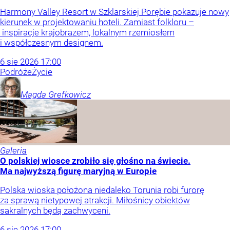
Harmony Valley Resort w Szklarskiej Porębie pokazuje nowy
kierunek w projektowaniu hoteli. Zamiast folkloru –
inspiracje krajobrazem, lokalnym rzemiosłem
i współczesnym designem.
6
sie
2026
17:00
Podróże
Życie
Magda
Grefkowicz
Galeria
O polskiej wiosce zrobiło się głośno na świecie.
Ma najwyższą figurę maryjną w Europie
Polska wioska położona niedaleko Torunia robi furorę
za sprawą nietypowej atrakcji. Miłośnicy obiektów
sakralnych będą zachwyceni.
6
sie
2026
17:00