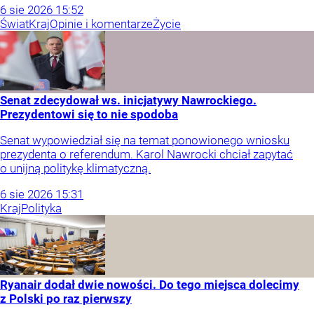
6
sie
2026
15:52
Świat
Kraj
Opinie i komentarze
Życie
Senat zdecydował ws. inicjatywy Nawrockiego.
Prezydentowi się to nie spodoba
Senat wypowiedział się na temat ponowionego wniosku
prezydenta o referendum. Karol Nawrocki chciał zapytać
o unijną politykę klimatyczną.
6
sie
2026
15:31
Kraj
Polityka
Ryanair dodał dwie nowości. Do tego miejsca dolecimy
z Polski po raz pierwszy