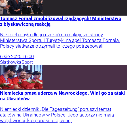
Tomasz Fornal zmobilizował rządzących! Ministerstwo
z błyskawiczną reakcją
Nie trzeba było długo czekać na reakcję ze strony
Ministerstwa Sportu i Turystyki na apel Tomasza Fornala.
Polscy siatkarze otrzymali to, czego potrzebowali.
6
sie
2026
16:00
Siatkówka
Sport
Niemiecka prasa uderza w Nawrockiego. Wini go za ataki
na Ukraińców
Niemiecki dziennik „Die Tageszeitung” poruszył temat
ataków na Ukraińców w Polsce. Jego autorzy nie mają
wątpliwości, kto ponosi tutaj winę.