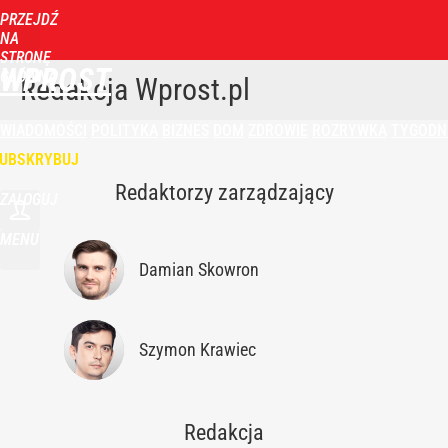
PRZEJDŹ
NA
STRONĘ
WPROST
GŁÓWNĄ
Redakcja Wprost.pl
WIADOMOŚCI
POLITYKA
BIZNES
DOM
ZDROWIE
ROZRYWKA
TYGODN
UBSKRYBUJ
Redaktorzy zarządzający
ZALOGUJ
MENU
Damian Skowron
Szymon Krawiec
Redakcja