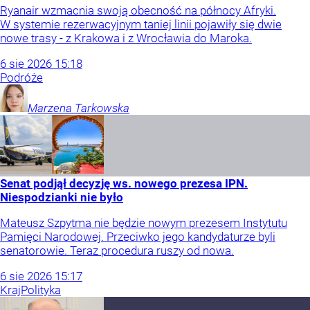
Ryanair wzmacnia swoją obecność na północy Afryki.
W systemie rezerwacyjnym taniej linii pojawiły się dwie
nowe trasy - z Krakowa i z Wrocławia do Maroka.
6
sie
2026
15:18
Podróże
Marzena
Tarkowska
Senat podjął decyzję ws. nowego prezesa IPN.
Niespodzianki nie było
Mateusz Szpytma nie będzie nowym prezesem Instytutu
Pamięci Narodowej. Przeciwko jego kandydaturze byli
senatorowie. Teraz procedura ruszy od nowa.
6
sie
2026
15:17
Kraj
Polityka