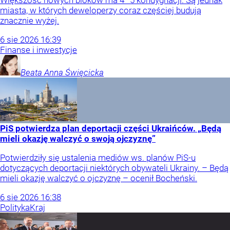
Większość nowych bloków ma 4–5 kondygnacji. Są jednak
miasta, w których deweloperzy coraz częściej budują
znacznie wyżej.
6
sie
2026
16:39
Finanse i inwestycje
Beata Anna
Święcicka
PiS potwierdza plan deportacji części Ukraińców. „Będą
mieli okazję walczyć o swoją ojczyznę”
Potwierdziły się ustalenia mediów ws. planów PiS-u
dotyczących deportacji niektórych obywateli Ukrainy. – Będą
mieli okazję walczyć o ojczyznę – ocenił Bocheński.
6
sie
2026
16:38
Polityka
Kraj