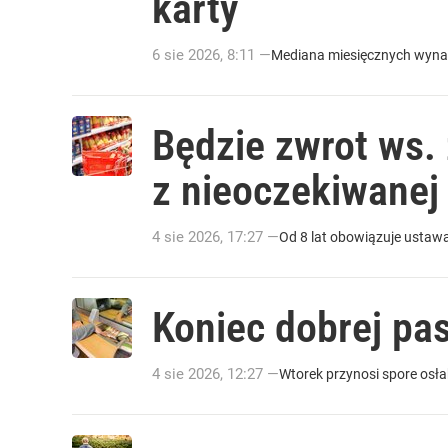
karty
6
sie
2026
,
8:11
—
Mediana miesięcznych wynag
Będzie zwrot ws.
z nieoczekiwanej
4
sie
2026
,
17:27
—
Od 8 lat obowiązuje ustawa 
Koniec dobrej pas
4
sie
2026
,
12:27
—
Wtorek przynosi spore osł