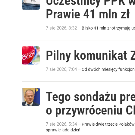
Uczestnicy PPK w
Prawie 41 mln zł
7
sie
2026
,
8:32
—
Blisko 41 mln zł otrzymają u
Pilny komunikat 
7
sie
2026
,
7:04
—
Od dwóch miesięcy funkcjonu
Tego sondażu pre
o przywróceniu 
7
sie
2026
,
5:34
—
Prawie dwie trzecie Polaków
sprawie lada dzień.