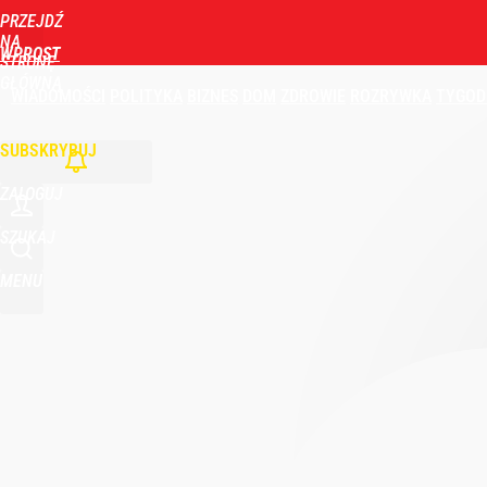
PRZEJDŹ
NA
WPROST
STRONĘ
GŁÓWNĄ
WIADOMOŚCI
POLITYKA
BIZNES
DOM
ZDROWIE
ROZRYWKA
TYGOD
SUBSKRYBUJ
ZALOGUJ
SZUKAJ
MENU