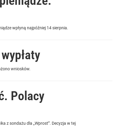
pieniądze.
niądze wpłyną najpóźniej 14 sierpnia.
 wypłaty
łożono wniosków.
ć. Polacy
ka z sondażu dla „Wprost”. Decyzja w tej