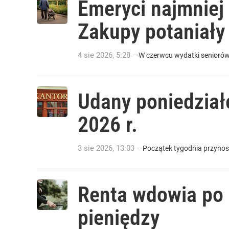
Emeryci najmniej 
Zakupy potaniały 
4
sie
2026
,
5:28
—
W czerwcu wydatki seniorów 
Udany poniedziałe
2026 r.
3
sie
2026
,
13:03
—
Początek tygodnia przynos
Renta wdowia po 
pieniędzy