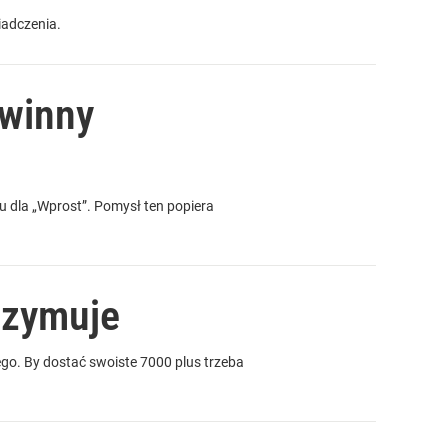
iadczenia.
owinny
u dla „Wprost”. Pomysł ten popiera
rzymuje
o. By dostać swoiste 7000 plus trzeba