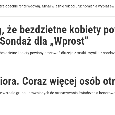
iera obecnie rentę wdowią. Minął właśnie rok od uruchomienia wypłat św
ą, że bezdzietne kobiety p
 Sondaż dla „Wprost”
bezdzietne kobiety powinny pracować dłużej niż matki - wynika z sondaż
iora. Coraz więcej osób ot
ie wzrosła grupa uprawnionych do otrzymywania świadczenia honoroweg