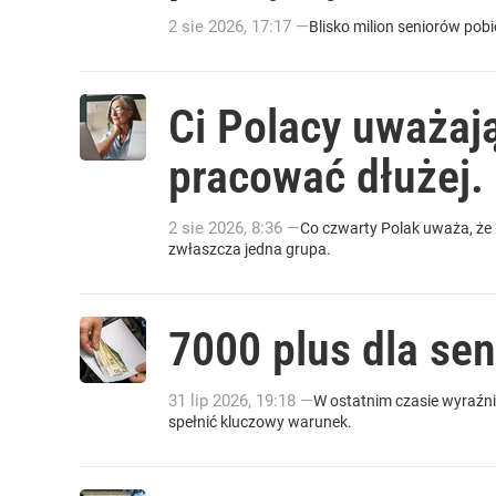
2
sie
2026
,
17:17
—
Blisko milion seniorów pob
Ci Polacy uważaj
pracować dłużej.
2
sie
2026
,
8:36
—
Co czwarty Polak uważa, że 
zwłaszcza jedna grupa.
7000 plus dla sen
31
lip
2026
,
19:18
—
W ostatnim czasie wyraźn
spełnić kluczowy warunek.