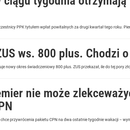
 ciągu tygodnia otrzymają 
czestnicy PPK tytułem wpłat powitalnych za drugi kwartał tego roku. Pie
ZUS ws. 800 plus. Chodzi o
je nowy okres świadczeniowy 800 plus. ZUS przekazał, ile do tej pory z
mier nie może zlekceważy
CPN
 chce przywrócenia pakietu CPN na dwa ostatnie tygodnie wakacji – wyni