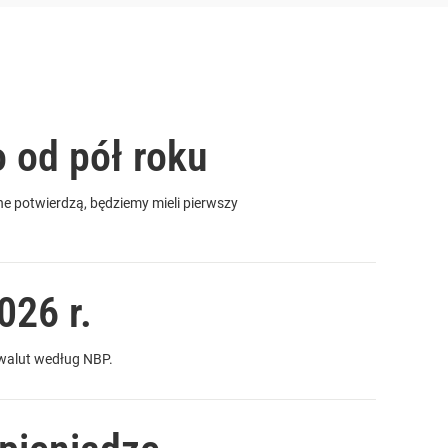
o od pół roku
one potwierdzą, będziemy mieli pierwszy
026 r.
y walut według NBP.