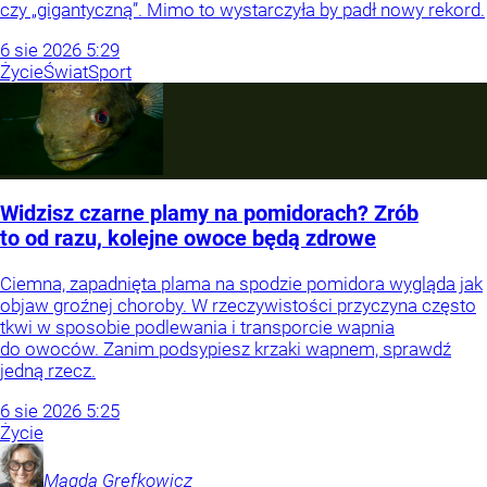
czy „gigantyczną”. Mimo to wystarczyła by padł nowy rekord.
6
sie
2026
5:29
Życie
Świat
Sport
Widzisz czarne plamy na pomidorach? Zrób
to od razu, kolejne owoce będą zdrowe
Ciemna, zapadnięta plama na spodzie pomidora wygląda jak
objaw groźnej choroby. W rzeczywistości przyczyna często
tkwi w sposobie podlewania i transporcie wapnia
do owoców. Zanim podsypiesz krzaki wapnem, sprawdź
jedną rzecz.
6
sie
2026
5:25
Życie
Magda
Grefkowicz