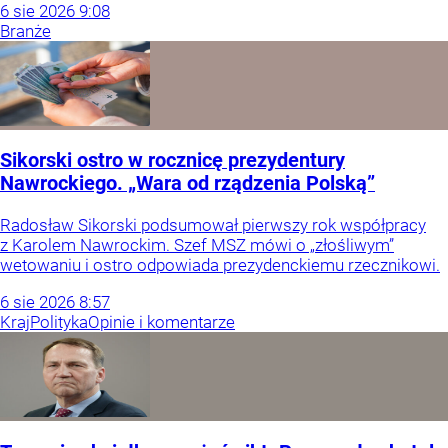
6
sie
2026
9:08
Branże
Sikorski ostro w rocznicę prezydentury
Nawrockiego. „Wara od rządzenia Polską”
Radosław Sikorski podsumował pierwszy rok współpracy
z Karolem Nawrockim. Szef MSZ mówi o „złośliwym”
wetowaniu i ostro odpowiada prezydenckiemu rzecznikowi.
6
sie
2026
8:57
Kraj
Polityka
Opinie i komentarze