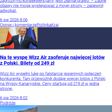
zagroził mu konsekwencjami, jeśli złamał prawo. – Żadne
obawy nie mogą występować z mojej strony – zapewnił
adwokat.
6
sie
2026
8:06
Opinie i komentarze
Polityka
Kraj
Na tę wyspę Wizz Air zaoferuje najwięcej lotów
z Polski. Bilety od 249 zł
Wizz Air wypełni lukę po falstarcie jesiennych połączeń
konkurenta. Tani przewoźnik dodaje więcej lotów z Polski
na Wyspy Kanaryjskie. Ceny startują od 219 zł w jedną
stronę.
6
sie
2026
8:02
Podróże