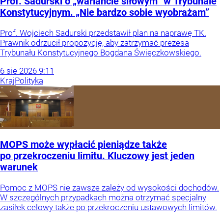
Prof. Sadurski o „wariancie siłowym” w Trybunale
Konstytucyjnym. „Nie bardzo sobie wyobrażam”
Prof. Wojciech Sadurski przedstawił plan na naprawę TK.
Prawnik odrzucił propozycję, aby zatrzymać prezesa
Trybunału Konstytucyjnego Bogdana Święczkowskiego.
6
sie
2026
9:11
Kraj
Polityka
MOPS może wypłacić pieniądze także
po przekroczeniu limitu. Kluczowy jest jeden
warunek
Pomoc z MOPS nie zawsze zależy od wysokości dochodów.
W szczególnych przypadkach można otrzymać specjalny
zasiłek celowy także po przekroczeniu ustawowych limitów.