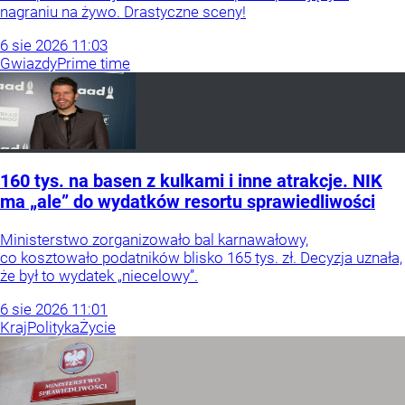
nagraniu na żywo. Drastyczne sceny!
6
sie
2026
11:03
Gwiazdy
Prime time
160 tys. na basen z kulkami i inne atrakcje. NIK
ma „ale” do wydatków resortu sprawiedliwości
Ministerstwo zorganizowało bal karnawałowy,
co kosztowało podatników blisko 165 tys. zł. Decyzja uznała,
że był to wydatek „niecelowy”.
6
sie
2026
11:01
Kraj
Polityka
Życie