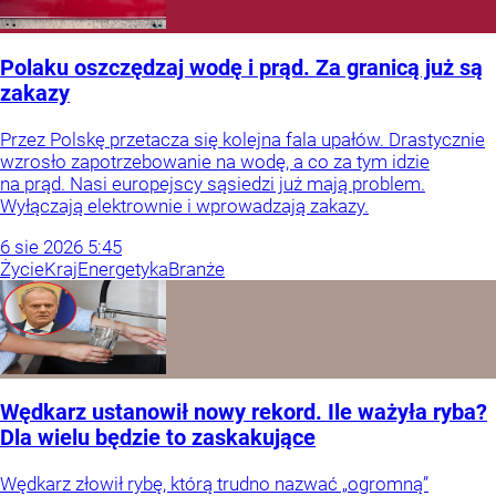
Polaku oszczędzaj wodę i prąd. Za granicą już są
zakazy
Przez Polskę przetacza się kolejna fala upałów. Drastycznie
wzrosło zapotrzebowanie na wodę, a co za tym idzie
na prąd. Nasi europejscy sąsiedzi już mają problem.
Wyłączają elektrownie i wprowadzają zakazy.
6
sie
2026
5:45
Życie
Kraj
Energetyka
Branże
Wędkarz ustanowił nowy rekord. Ile ważyła ryba?
Dla wielu będzie to zaskakujące
Wędkarz złowił rybę, którą trudno nazwać „ogromną”