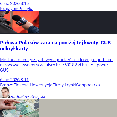
6
sie
2026
8:15
Kraj
Życie
Polityka
Połowa Polaków zarabia poniżej tej kwoty. GUS
odkrył karty
Mediana miesięcznych wynagrodzeń brutto w gospodarce
narodowej wyniosła w lutym br. 7690,82 zł brutto - podał
GUS.
6
sie
2026
8:11
Branże
Finanse i inwestycje
Firmy i rynki
Gospodarka
Radosław
Święcki