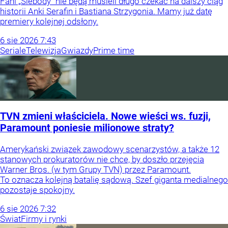
Fani „Ślebody” nie będą musieli długo czekać na dalszy ciąg
historii Anki Serafin i Bastiana Strzygonia. Mamy już datę
premiery kolejnej odsłony.
6
sie
2026
7:43
Seriale
Telewizja
Gwiazdy
Prime time
TVN zmieni właściciela. Nowe wieści ws. fuzji,
Paramount poniesie milionowe straty?
Amerykański związek zawodowy scenarzystów, a także 12
stanowych prokuratorów nie chce, by doszło przejęcia
Warner Bros. (w tym Grupy TVN) przez Paramount.
To oznacza kolejną batalię sądową. Szef giganta medialnego
pozostaje spokojny.
6
sie
2026
7:32
Świat
Firmy i rynki