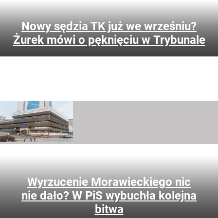
Nowy sędzia TK już we wrześniu?
Żurek mówi o pęknięciu w Trybunale
Mateusz Morawiecki i jego otoczenie z oczywistych
względów są teraz pilnie obserwowani przez dawnych
kolegów z PiS. Jak w partii Kaczyńskiego komentuje się
rozłam?
Wyrzucenie Morawieckiego nic
nie dało? W PiS wybuchła kolejna
Co posadzić zamiast hortensji? Poznaj niewielkie krzewy,
bitwa
które obficie i długo kwitną. Niektóre są łatwiejsze w uprawie