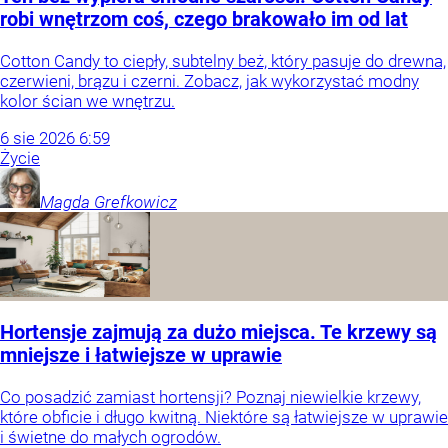
robi wnętrzom coś, czego brakowało im od lat
Cotton Candy to ciepły, subtelny beż, który pasuje do drewna,
czerwieni, brązu i czerni. Zobacz, jak wykorzystać modny
kolor ścian we wnętrzu.
6
sie
2026
6:59
Życie
Magda
Grefkowicz
Hortensje zajmują za dużo miejsca. Te krzewy są
mniejsze i łatwiejsze w uprawie
Co posadzić zamiast hortensji? Poznaj niewielkie krzewy,
które obficie i długo kwitną. Niektóre są łatwiejsze w uprawie
i świetne do małych ogrodów.