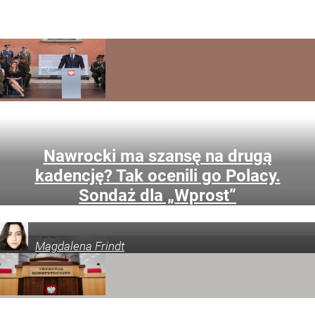
prezydenckich – wynika z sondażu SW Research
dla „Wprost”. Grupa krytyków głowy państwa jest liczniejsza.
Nawrocki ma szansę na drugą
kadencję? Tak ocenili go Polacy.
Waldemar Żurek zapowiedział, że już we wrześniu Sejm
Sondaż dla „Wprost”
może wybrać ósmego sędziego TK. Według niego jesienią
Trybunał czeka przełom.
Magdalena
Frindt