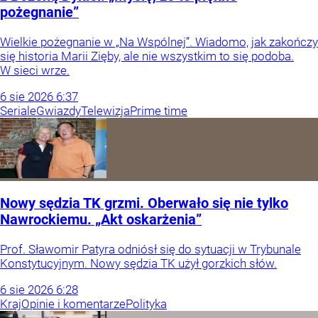
pożegnanie”
Wielkie pożegnanie w „Na Wspólnej”. Wiadomo, jak zakończy
się historia Marii Zięby, ale nie wszystkim to się podoba.
W sieci wrze.
6
sie
2026
6:37
Seriale
Gwiazdy
Telewizja
Prime time
Nowy sędzia TK grzmi. Oberwało się nie tylko
Nawrockiemu. „Akt oskarżenia”
Prof. Sławomir Patyra odniósł się do sytuacji w Trybunale
Konstytucyjnym. Nowy sędzia TK użył gorzkich słów.
6
sie
2026
6:28
Kraj
Opinie i komentarze
Polityka