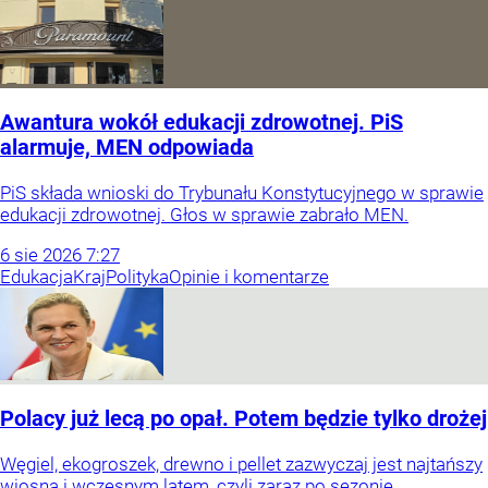
Awantura wokół edukacji zdrowotnej. PiS
alarmuje, MEN odpowiada
PiS składa wnioski do Trybunału Konstytucyjnego w sprawie
edukacji zdrowotnej. Głos w sprawie zabrało MEN.
6
sie
2026
7:27
Edukacja
Kraj
Polityka
Opinie i komentarze
Polacy już lecą po opał. Potem będzie tylko drożej
Węgiel, ekogroszek, drewno i pellet zazwyczaj jest najtańszy
wiosną i wczesnym latem, czyli zaraz po sezonie