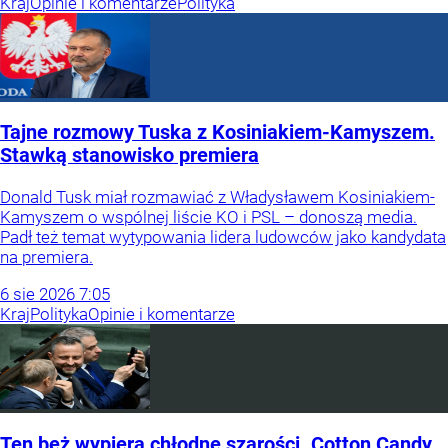
Kraj
Opinie i komentarze
Polityka
Tajne rozmowy Tuska z Kosiniakiem-Kamyszem.
Stawką stanowisko premiera
Donald Tusk miał rozmawiać z Władysławem Kosiniakiem-
Kamyszem o wspólnej liście KO i PSL – donoszą media.
Padł też temat wytypowania lidera ludowców jako kandydata
na premiera.
6
sie
2026
7:05
Kraj
Polityka
Opinie i komentarze
Ten beż wypiera chłodne szarości. Cotton Candy