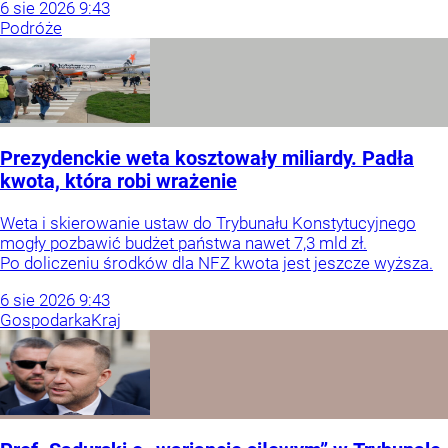
6
sie
2026
9:43
Podróże
Prezydenckie weta kosztowały miliardy. Padła
kwota, która robi wrażenie
Weta i skierowanie ustaw do Trybunału Konstytucyjnego
mogły pozbawić budżet państwa nawet 7,3 mld zł.
Po doliczeniu środków dla NFZ kwota jest jeszcze wyższa.
6
sie
2026
9:43
Gospodarka
Kraj