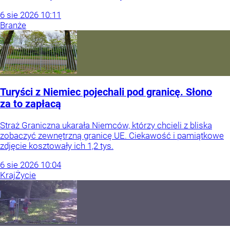
6
sie
2026
10:11
Branże
Turyści z Niemiec pojechali pod granicę. Słono
za to zapłacą
Straż Graniczna ukarała Niemców, którzy chcieli z bliska
zobaczyć zewnętrzną granicę UE. Ciekawość i pamiątkowe
zdjęcie kosztowały ich 1,2 tys.
6
sie
2026
10:04
Kraj
Życie