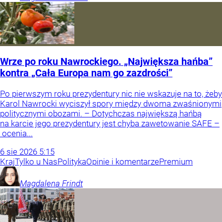
Wrze po roku Nawrockiego. „Największa hańba”
kontra „Cała Europa nam go zazdrości”
Po pierwszym roku prezydentury nic nie wskazuje na to, żeby
Karol Nawrocki wyciszył spory między dwoma zwaśnionymi
politycznymi obozami. – Dotychczas największą hańbą
na karcie jego prezydentury jest chyba zawetowanie SAFE –
ocenia...
6
sie
2026
5:15
Kraj
Tylko u Nas
Polityka
Opinie i komentarze
Premium
Magdalena
Frindt