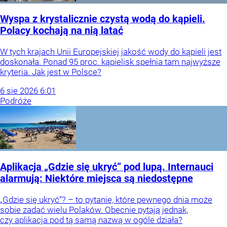
Wyspa z krystalicznie czystą wodą do kąpieli.
Polacy kochają na nią latać
W tych krajach Unii Europejskiej jakość wody do kąpieli jest
doskonała. Ponad 95 proc. kąpielisk spełnia tam najwyższe
kryteria. Jak jest w Polsce?
6
sie
2026
6:01
Podróże
Aplikacja „Gdzie się ukryć” pod lupą. Internauci
alarmują: Niektóre miejsca są niedostępne
„Gdzie się ukryć”? – to pytanie, które pewnego dnia może
sobie zadać wielu Polaków. Obecnie pytają jednak,
czy aplikacja pod tą samą nazwą w ogóle działa?