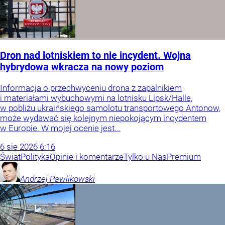
Dron nad lotniskiem to nie incydent. Wojna
hybrydowa wkracza na nowy poziom
Informacja o przechwyceniu drona z zapalnikiem
i materiałami wybuchowymi na lotnisku Lipsk/Halle,
w pobliżu ukraińskiego samolotu transportowego Antonow,
może wydawać się kolejnym niepokojącym incydentem
w Europie. W mojej ocenie jest...
6
sie
2026
6:16
Świat
Polityka
Opinie i komentarze
Tylko u Nas
Premium
Andrzej
Pawlikowski