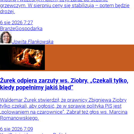
grzewczym. W sierpniu ceny się stabilizują – potem będzie
drożej.
6
sie
2026
7:27
Branże
Gospodarka
Jowita
Flankowska
Żurek odpiera zarzuty ws. Ziobry. „Czekali tylko,
kiedy popełnimy jakiś błąd”
Waldemar Żurek stwierdził, że prawnicy Zbigniewa Ziobry
tylko czekali, aby ogłosić, że w sprawie polityka PiS jest
„polowaniem na czarownice”. Zabrał też głos ws. Marcina
Romanowskiego.
6
sie
2026
7:09