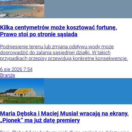
Kilka centymetrów może kosztować fortunę.
Prawo stoi po stronie sąsiada
Podniesienie terenu lub zmiana odpływu wody może
doprowadzić do zalania sąsiedniej działki. W takich
przypadkach przepisy przewidują konkretne konsekwencje.
6
sie
2026
7:54
Branże
Maria Dębska i Maciej Musiał wracają na ekrany.
„Pionek” ma już datę premiery