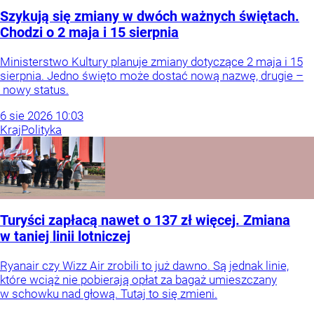
Szykują się zmiany w dwóch ważnych świętach.
Chodzi o 2 maja i 15 sierpnia
Ministerstwo Kultury planuje zmiany dotyczące 2 maja i 15
sierpnia. Jedno święto może dostać nową nazwę, drugie –
nowy status.
6
sie
2026
10:03
Kraj
Polityka
Turyści zapłacą nawet o 137 zł więcej. Zmiana
w taniej linii lotniczej
Ryanair czy Wizz Air zrobili to już dawno. Są jednak linie,
które wciąż nie pobierają opłat za bagaż umieszczany
w schowku nad głową. Tutaj to się zmieni.