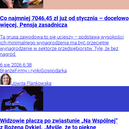
Co najmniej 7046,45 zł już od stycznia – docelowo
więcej. Pensja zasadnicza
Ta grupa zawodowa to się ucieszy – podstawą wysokości
ich minimalnego wynagrodzenia ma być przeciętne
wynagrodzenie w sektorze przedsiębiorstw. Tyle, że bez
nagród.
6
sie
2026
6:38
Branże
Firmy i rynki
Gospodarka
Jowita
Flankowska
Widzowie płaczą po zwiastunie „Na Wspólnej”
z Bożeną Dykiel. „Myślę, że to piękne