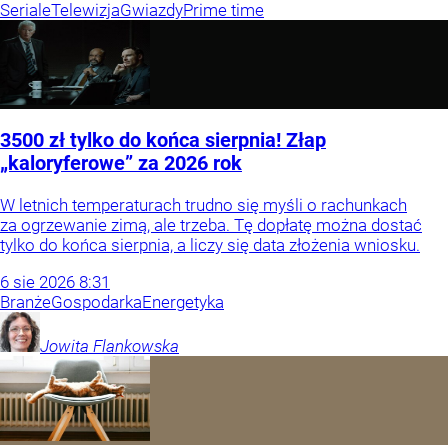
Seriale
Telewizja
Gwiazdy
Prime time
3500 zł tylko do końca sierpnia! Złap
„kaloryferowe” za 2026 rok
W letnich temperaturach trudno się myśli o rachunkach
za ogrzewanie zimą, ale trzeba. Tę dopłatę można dostać
tylko do końca sierpnia, a liczy się data złożenia wniosku.
6
sie
2026
8:31
Branże
Gospodarka
Energetyka
Jowita
Flankowska