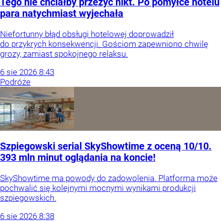
Tego nie chciałby przeżyć nikt. Po pomyłce hotelu
para natychmiast wyjechała
Niefortunny błąd obsługi hotelowej doprowadził
do przykrych konsekwencji. Gościom zapewniono chwilę
grozy, zamiast spokojnego relaksu.
6
sie
2026
8:43
Podróże
Szpiegowski serial SkyShowtime z oceną 10/10.
393 mln minut oglądania na koncie!
SkyShowtime ma powody do zadowolenia. Platforma może
pochwalić się kolejnymi mocnymi wynikami produkcji
szpiegowskich.
6
sie
2026
8:38