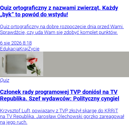
Quiz ortograficzny z nazwami zwierząt. Każdy
„byk” to powód do wstydu!
Quiz ortograficzny na dobre rozpoczęcie dnia przed Wami.
Sprawdźcie, czy uda Wam się zdobyć komplet punktów.
6
sie
2026
8:18
Edukacja
Kraj
Życie
Quiz
Członek rady programowej TVP doniósł na TV
Republika. Szef wydawców: Polityczny cyngiel
Krzysztof Luft, powiązany z TVP, złożył skargę do KRRiT
na TV Republika. Jarosław Olechowski gorzko zareagował
na jego ruch.