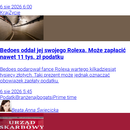
6
sie
2026
6:00
Kraj
Życie
Bedoes oddał jej swojego Rolexa. Może zapłacić
nawet 11 tys. zł podatku
Bedoes podarował fance Rolexa wartego kilkadziesiąt
tysięcy złotych. Taki prezent może jednak oznaczać
obowiązek zapłaty podatku.
6
sie
2026
5:45
Podatki
Branże
najbogatsi
Prime time
Beata Anna
Święcicka