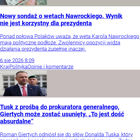
Nowy sondaż o wetach Nawrockiego. Wynik
nie jest korzystny dla prezydenta
Ponad połowa Polaków uważa, że weta Karola Nawrockiego
mają polityczne podłoże. Zwolennicy opozycji widzą
działania prezydenta zupełnie inaczej.
6
sie
2026
8:09
Kraj
Polityka
Opinie i komentarze
Tusk z prośbą do prokuratora generalnego,
Giertych może zostać usunięty. „To jest dość
absurdalne”
Roman Giertych odniósł się do słów Donalda Tuska, który