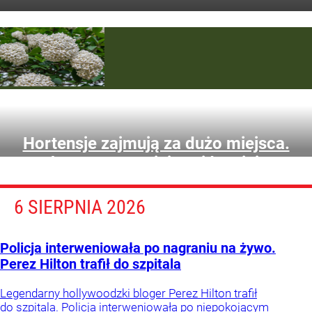
i świetne do małych ogrodów.
Hortensje zajmują za dużo miejsca.
Te krzewy są mniejsze i łatwiejsze
w uprawie
6 SIERPNIA 2026
Magda
Grefkowicz
Policja interweniowała po nagraniu na żywo.
Perez Hilton trafił do szpitala
Legendarny hollywoodzki bloger Perez Hilton trafił
do szpitala. Policja interweniowała po niepokojącym