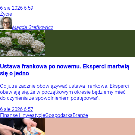
6
sie
2026
6:59
Życie
Magda
Grefkowicz
Ustawa frankowa po nowemu. Eksperci martwią
się o jedno
Od jutra zacznie obowiązywać ustawa frankowa. Eksperci
obawiają się, że w początkowym okresie będziemy mieć
do czynienia ze spowolnieniem postępowań.
6
sie
2026
6:57
Finanse i inwestycje
Gospodarka
Branże