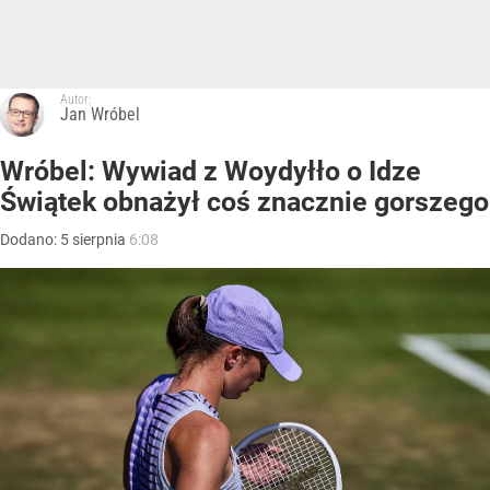
Autor:
Jan Wróbel
Wróbel: Wywiad z Woydyłło o Idze
Świątek obnażył coś znacznie gorszego
Dodano:
5
sierpnia
6:08