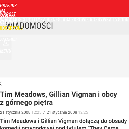
PRZEJDŹ
NA
WPROST
STRONĘ
WIADOMOŚCI
POLITYKA
BIZNES
DOM
ZDROWIE
ROZRYWKA
TYGODN
GŁÓWNĄ
WIADOMOŚCI
UBSKRYBUJ
ZALOGUJ
MENU
Tim Meadows, Gillian Vigman i obcy
z górnego piętra
21
stycznia
2008
12:25
/
21
stycznia
2008
12:25
Tim Meadows i Gillian Vigman dołączą do obsady
komedii przygodowej pod tytułem "They Came