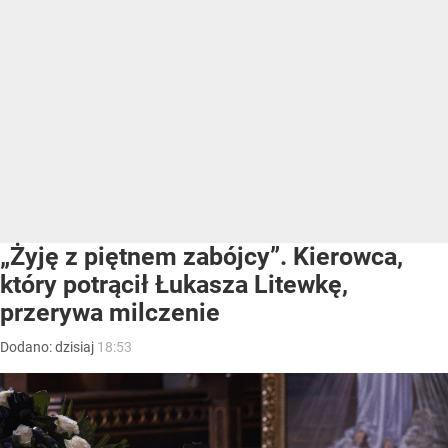
„Żyję z piętnem zabójcy”. Kierowca,
który potrącił Łukasza Litewkę,
przerywa milczenie
Dodano:
dzisiaj
18:53