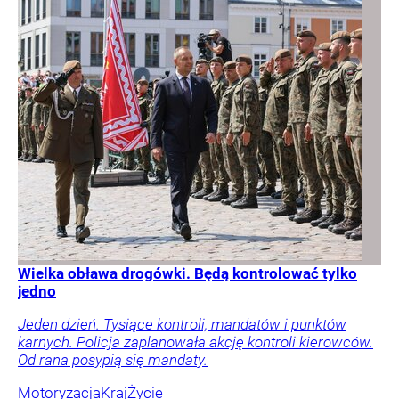
Wielka obława drogówki. Będą kontrolować tylko
jedno
Jeden dzień. Tysiące kontroli, mandatów i punktów
karnych. Policja zaplanowała akcję kontroli kierowców.
Od rana posypią się mandaty.
Motoryzacja
Kraj
Życie