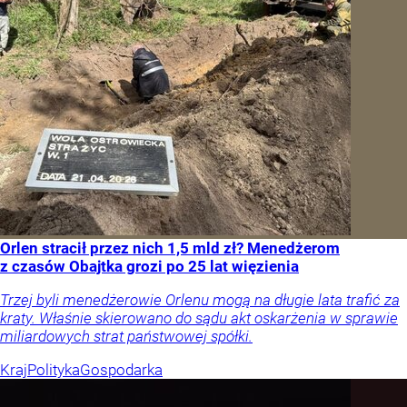
Orlen stracił przez nich 1,5 mld zł? Menedżerom
z czasów Obajtka grozi po 25 lat więzienia
Trzej byli menedżerowie Orlenu mogą na długie lata trafić za
kraty. Właśnie skierowano do sądu akt oskarżenia w sprawie
miliardowych strat państwowej spółki.
Kraj
Polityka
Gospodarka