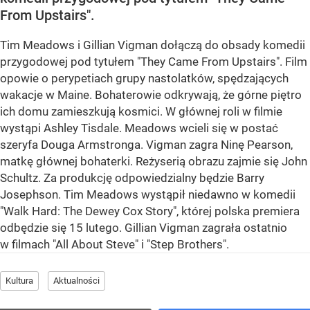
From Upstairs".
Tim Meadows i Gillian Vigman dołączą do obsady komedii
przygodowej pod tytułem "They Came From Upstairs". Film
opowie o perypetiach grupy nastolatków, spędzających
wakacje w Maine. Bohaterowie odkrywają, że górne piętro
ich domu zamieszkują kosmici. W głównej roli w filmie
wystąpi Ashley Tisdale. Meadows wcieli się w postać
szeryfa Douga Armstronga. Vigman zagra Ninę Pearson,
matkę głównej bohaterki. Reżyserią obrazu zajmie się John
Schultz. Za produkcję odpowiedzialny będzie Barry
Josephson. Tim Meadows wystąpił niedawno w komedii
"Walk Hard: The Dewey Cox Story", której polska premiera
odbędzie się 15 lutego. Gillian Vigman zagrała ostatnio
w filmach "All About Steve" i "Step Brothers".
Kultura
Aktualności