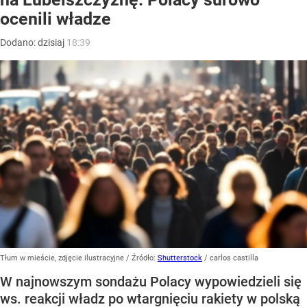
ocenili władze
Dodano:
dzisiaj
18:39
Tłum w mieście, zdjęcie ilustracyjne
/ Źródło:
Shutterstock
/
carlos castilla
W najnowszym sondażu Polacy wypowiedzieli się
ws. reakcji władz po wtargnięciu rakiety w polską