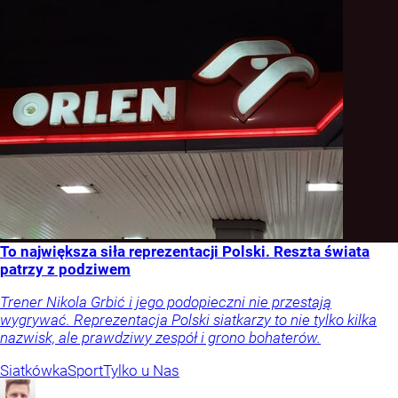
To największa siła reprezentacji Polski. Reszta świata
patrzy z podziwem
Trener Nikola Grbić i jego podopieczni nie przestają
wygrywać. Reprezentacja Polski siatkarzy to nie tylko kilka
nazwisk, ale prawdziwy zespół i grono bohaterów.
Siatkówka
Sport
Tylko u Nas