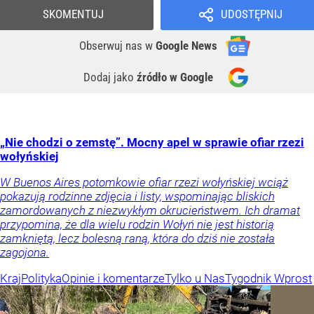
SKOMENTUJ
UDOSTĘPNIJ
Obserwuj nas
w
Google News
Dodaj jako
źródło w Google
„Nie chodzi o zemstę”. Mocny apel w sprawie ofiar rzezi
wołyńskiej
W Buenos Aires potomkowie ofiar rzezi wołyńskiej wciąż
pokazują rodzinne zdjęcia i listy, wspominając bliskich
zamordowanych z niezwykłym okrucieństwem. Ich dramat
przypomina, że dla wielu rodzin Wołyń nie jest historią
zamkniętą, lecz bolesną raną, która do dziś nie została
zagojona.
Kraj
Polityka
Opinie i komentarze
Tylko u Nas
Tygodnik Wprost