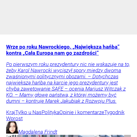
Wrze po roku Nawrockiego. „Największa hańba”
kontra „Cała Europa nam go zazdrości”
Po pierwszym roku prezydentury nic nie wskazuje na to,
żeby Karol Nawrocki wyciszył spory między dwoma
zwaśnionymi politycznymi obozami. – Dotychczas
największą hańbą na karcie jego prezydentury jest
chyba zawetowanie SAFE – ocenia Mariusz Witczak z
KO. – Mamy głowę państwa, z której możemy być
dumni – kontruje Marek Jakubiak z Rozwoju Plus.
Kraj
Tylko u Nas
Polityka
Opinie i komentarze
Tygodnik
Wprost
Magdalena
Frindt