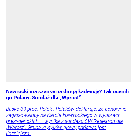
Nawrocki ma szansę na drugą kadencję? Tak ocenili
go Polacy. Sondaż dla „Wprost”
Blisko 39 proc. Polek i Polaków deklaruje, że ponownie
zagłosowałoby na Karola Nawrockiego w wyborach
prezydenckich – wynika z sondażu SW Research dla
„Wprost”. Grupa krytyków głowy państwa jest
liczniejsza.