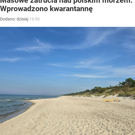
Masowe zatrucia nad polskim morzem.
Wprowadzono kwarantannę
Dodano:
dzisiaj
19:50