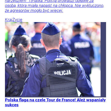
narzędziem” 15-latka. Policja prowadzi obławę za
osobą, która miała napaść na chłopca. Nie wykluczono,
że agresorów mogło być więcej.
Kraj
Życie
Polska flaga na czele Tour de France! Ależ wspaniały
sukces