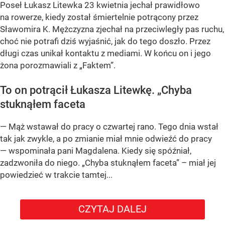
Poseł Łukasz Litewka 23 kwietnia jechał prawidłowo
na rowerze, kiedy został śmiertelnie potrącony przez
Sławomira K. Mężczyzna zjechał na przeciwległy pas ruchu,
choć nie potrafi dziś wyjaśnić, jak do tego doszło. Przez
długi czas unikał kontaktu z mediami. W końcu on i jego
żona porozmawiali z „Faktem”.
To on potrącił Łukasza Litewkę. „Chyba
stuknąłem faceta
— Mąż wstawał do pracy o czwartej rano. Tego dnia wstał
tak jak zwykle, a po zmianie miał mnie odwieźć do pracy
— wspominała pani Magdalena. Kiedy się spóźniał,
zadzwoniła do niego. „Chyba stuknąłem faceta” – miał jej
powiedzieć w trakcie tamtej...
CZYTAJ DALEJ