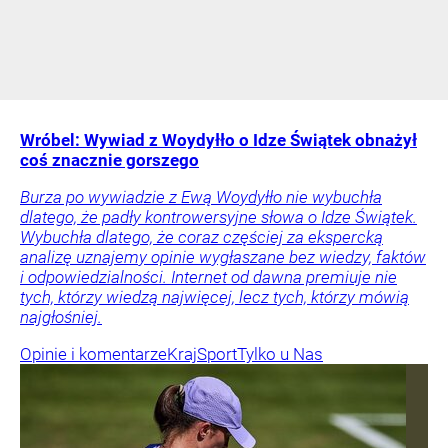
Wróbel: Wywiad z Woydyłło o Idze Świątek obnażył
coś znacznie gorszego
Burza po wywiadzie z Ewą Woydyłło nie wybuchła
dlatego, że padły kontrowersyjne słowa o Idze Świątek.
Wybuchła dlatego, że coraz częściej za ekspercką
analizę uznajemy opinie wygłaszane bez wiedzy, faktów
i odpowiedzialności. Internet od dawna premiuje nie
tych, którzy wiedzą najwięcej, lecz tych, którzy mówią
najgłośniej.
Opinie i komentarze
Kraj
Sport
Tylko u Nas