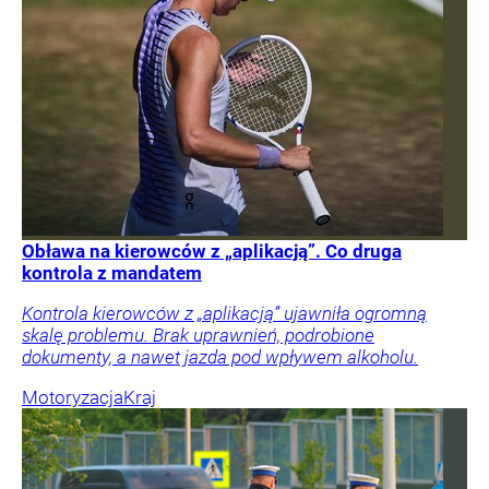
Obława na kierowców z „aplikacją”. Co druga
kontrola z mandatem
Kontrola kierowców z „aplikacją” ujawniła ogromną
skalę problemu. Brak uprawnień, podrobione
dokumenty, a nawet jazda pod wpływem alkoholu.
Motoryzacja
Kraj