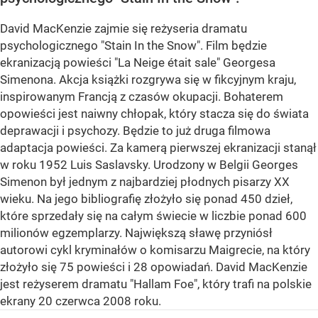
David MacKenzie zajmie się reżyseria dramatu
psychologicznego "Stain In the Snow". Film będzie
ekranizacją powieści "La Neige était sale" Georgesa
Simenona. Akcja książki rozgrywa się w fikcyjnym kraju,
inspirowanym Francją z czasów okupacji. Bohaterem
opowieści jest naiwny chłopak, który stacza się do świata
deprawacji i psychozy. Będzie to już druga filmowa
adaptacja powieści. Za kamerą pierwszej ekranizacji stanął
w roku 1952 Luis Saslavsky. Urodzony w Belgii Georges
Simenon był jednym z najbardziej płodnych pisarzy XX
wieku. Na jego bibliografię złożyło się ponad 450 dzieł,
które sprzedały się na całym świecie w liczbie ponad 600
milionów egzemplarzy. Największą sławę przyniósł
autorowi cykl kryminałów o komisarzu Maigrecie, na który
złożyło się 75 powieści i 28 opowiadań. David MacKenzie
jest reżyserem dramatu "Hallam Foe", który trafi na polskie
ekrany 20 czerwca 2008 roku.