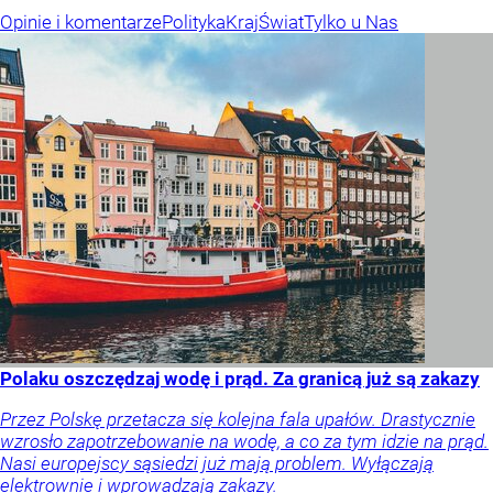
Opinie i komentarze
Polityka
Kraj
Świat
Tylko u Nas
Polaku oszczędzaj wodę i prąd. Za granicą już są zakazy
Przez Polskę przetacza się kolejna fala upałów. Drastycznie
wzrosło zapotrzebowanie na wodę, a co za tym idzie na prąd.
Nasi europejscy sąsiedzi już mają problem. Wyłączają
elektrownie i wprowadzają zakazy.