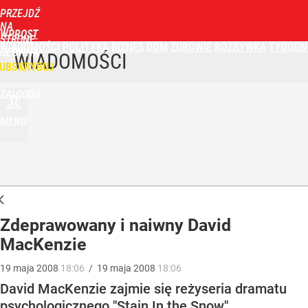
PRZEJDŹ
NA
WPROST
STRONĘ
WIADOMOŚCI
POLITYKA
BIZNES
DOM
ZDROWIE
ROZRYWKA
TYGODN
GŁÓWNĄ
WIADOMOŚCI
UBSKRYBUJ
ZALOGUJ
MENU
Zdeprawowany i naiwny David
MacKenzie
19
maja
2008
18:06
/
19
maja
2008
18:06
David MacKenzie zajmie się reżyseria dramatu
psychologicznego "Stain In the Snow".