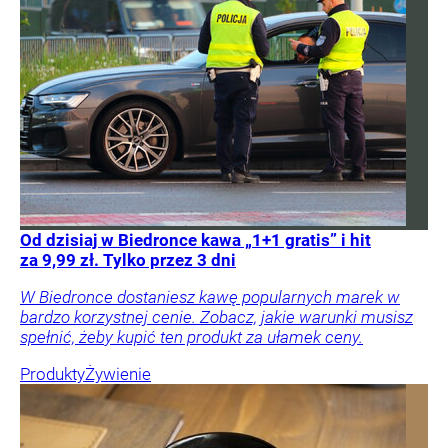
Od dzisiaj w Biedronce kawa „1+1 gratis” i hit
za 9,99 zł. Tylko przez 3 dni
W Biedronce dostaniesz kawę popularnych marek w
bardzo korzystnej cenie. Zobacz, jakie warunki musisz
spełnić, żeby kupić ten produkt za ułamek ceny.
Produkty
Żywienie