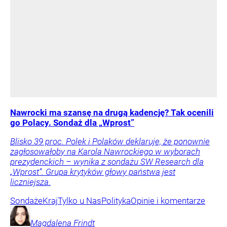
Nawrocki ma szansę na drugą kadencję? Tak ocenili
go Polacy. Sondaż dla „Wprost”
Blisko 39 proc. Polek i Polaków deklaruje, że ponownie
zagłosowałoby na Karola Nawrockiego w wyborach
prezydenckich – wynika z sondażu SW Research dla
„Wprost”. Grupa krytyków głowy państwa jest
liczniejsza.
Sondaże
Kraj
Tylko u Nas
Polityka
Opinie i komentarze
Magdalena
Frindt