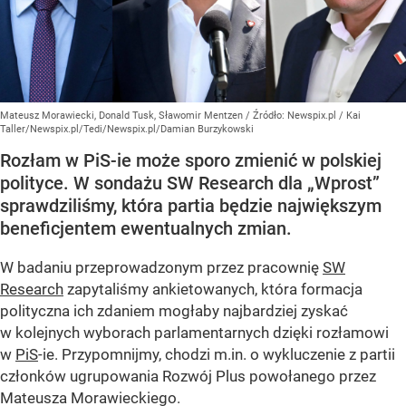
Mateusz Morawiecki, Donald Tusk, Sławomir Mentzen
/ Źródło:
Newspix.pl
/
Kai
Taller/Newspix.pl/Tedi/Newspix.pl/Damian Burzykowski
Rozłam w PiS-ie może sporo zmienić w polskiej
polityce. W sondażu SW Research dla „Wprost”
sprawdziliśmy, która partia będzie największym
beneficjentem ewentualnych zmian.
W badaniu przeprowadzonym przez pracownię
SW
Research
zapytaliśmy ankietowanych, która formacja
polityczna ich zdaniem mogłaby najbardziej zyskać
w kolejnych wyborach parlamentarnych dzięki rozłamowi
w
PiS
-ie. Przypomnijmy, chodzi m.in. o wykluczenie z partii
członków ugrupowania Rozwój Plus powołanego przez
Mateusza Morawieckiego.