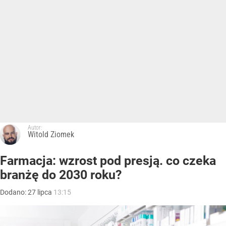
Autor:
Witold Ziomek
Farmacja: wzrost pod presją. co czeka
branżę do 2030 roku?
Dodano:
27
lipca
13:15