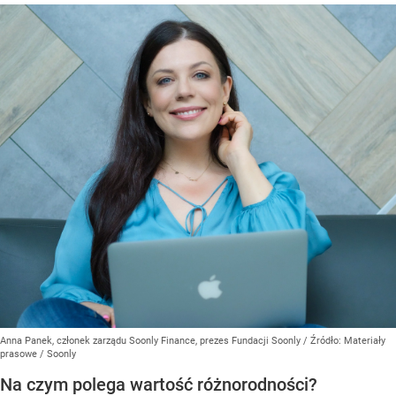
Anna Panek, członek zarządu Soonly Finance, prezes Fundacji Soonly
/ Źródło:
Materiały
prasowe
/
Soonly
Na czym polega wartość różnorodności?