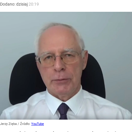
Dodano:
dzisiaj
20:19
Jerzy Zięba
/ Źródło:
YouTube