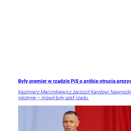
Były premier w rządzie PiS o próbie otrucia prezy
Kazimierz Marcinkiewicz zarzucił Karolowi Nawrockie
nikotynę – mówił były szef rządu.