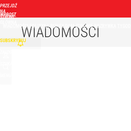
PRZEJDŹ
Udostępnij
0
Skomentuj
NA
WPROST
STRONĘ
GŁÓWNĄ
WIADOMOŚCI
POLITYKA
BIZNES
DOM
ZDROWIE
ROZRYWKA
TYGOD
Tym będzie można się objadać w Pałacu Prezydenc
WIADOMOŚCI
SUBSKRYBUJ
2
ZALOGUJ
Taki plan ma dotyczyć Hołowni. Miller i Komorowsk
SZUKAJ
MENU
4
Temu, Shein i AliExpress już nie takie atrakcyjne.
dodaj