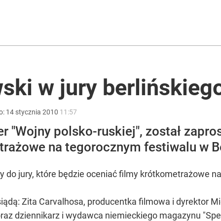
lu Ukraińców pracuje w Polsce
azelina jakich mało”
ki w jury berlińskiego
o:
14
stycznia
2010
11:57
anipulują cenami nad morzem
r "Wojny polsko-ruskiej", został zapros
trażowe na tegorocznym festiwalu w Be
 do jury, które będzie oceniać filmy krótkometrażowe na
asiądą: Zita Carvalhosa, producentka filmowa i dyrekto
raz dziennikarz i wydawca niemieckiego magazynu "Spe