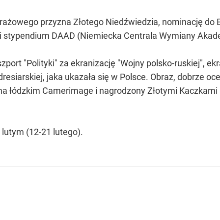
rażowego przyzna Złotego Niedźwiedzia, nominację do 
 i stypendium DAAD (Niemiecka Centrala Wymiany Akade
port "Polityki" za ekranizację "Wojny polsko-ruskiej", ek
dresiarskiej, jaka ukazała się w Polsce. Obraz, dobrze o
 na łódzkim Camerimage i nagrodzony Złotymi Kaczkami pr
 lutym (12-21 lutego).