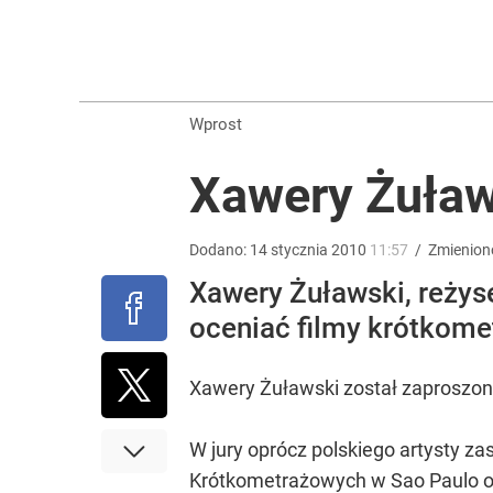
Pomysł PiS skonfrontowany z rzeczywistością. Ty
2
Wprost
Stanowski przemawiał u Nawrockiego. Giertych: „W
Xawery Żuławs
3
Dodano:
14
stycznia
2010
11:57
/
Zmienion
Tajemnica paragonów grozy. Tak restauratorzy m
Xawery Żuławski, reżyse
oceniać filmy krótkome
5
Xawery Żuławski został zaproszony
W jury oprócz polskiego artysty z
Krótkometrażowych w Sao Paulo o