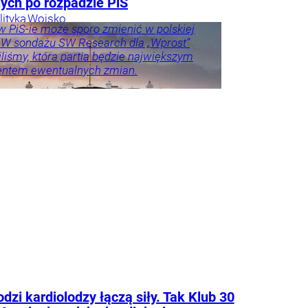
ych po rozpadzie PiS
lityka
Wojsko
 PiS-ie może sporo zmienić w polskiej
. W sondażu SW Research dla „Wprost”
liśmy, która partia będzie największym
entem ewentualnych zmian.
o u
Trela
tyka
dzi kardiolodzy łączą siły. Tak Klub 30