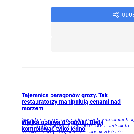
UDO
Tajemnica paragonów grozy. Tak
restauratorzy manipulują cenami nad
morzem
Narzekanie na ceny w nadmorskich smażalniach s
Wielka obława drogówki. Będą
częścią naszego wakacyjnego folkloru. Jednak to
kontrolować tylko jedno
nie głupota turystów, naiwność ani niezdolność