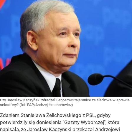
Czy Jarosław Kaczyński zdradzał Lepperowi tajemnice ze śledztwa w sprawie
seksafery? (fot. PAP/Andrzej Hrechorowicz)
Zdaniem Stanisława Żelichowskiego z PSL, gdyby
potwierdziły się doniesienia "Gazety Wyborczej", która
napisała, że Jarosław Kaczyński przekazał Andrzejowi