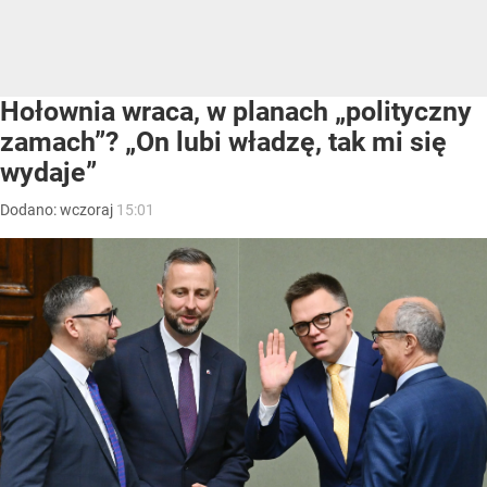
Hołownia wraca, w planach „polityczny
zamach”? „On lubi władzę, tak mi się
wydaje”
Dodano:
wczoraj
15:01