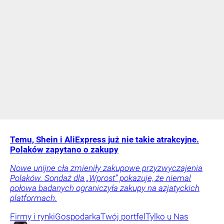
Temu, Shein i AliExpress już nie takie atrakcyjne.
Polaków zapytano o zakupy
Nowe unijne cła zmieniły zakupowe przyzwyczajenia
Polaków. Sondaż dla „Wprost” pokazuje, że niemal
połowa badanych ograniczyła zakupy na azjatyckich
platformach.
Firmy i rynki
Gospodarka
Twój portfel
Tylko u Nas