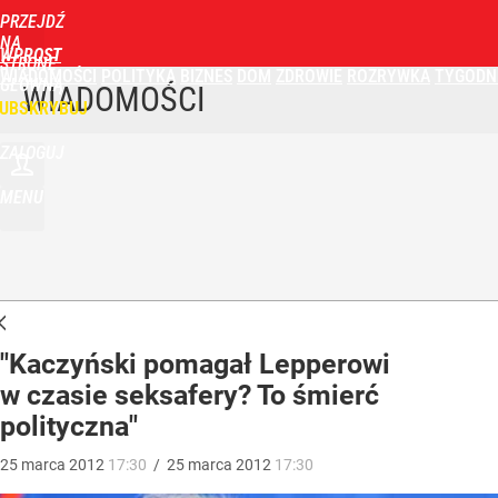
PRZEJDŹ
NA
WPROST
STRONĘ
WIADOMOŚCI
POLITYKA
BIZNES
DOM
ZDROWIE
ROZRYWKA
TYGODN
GŁÓWNĄ
WIADOMOŚCI
UBSKRYBUJ
ZALOGUJ
MENU
"Kaczyński pomagał Lepperowi
w czasie seksafery? To śmierć
polityczna"
25
marca
2012
17:30
/
25
marca
2012
17:30