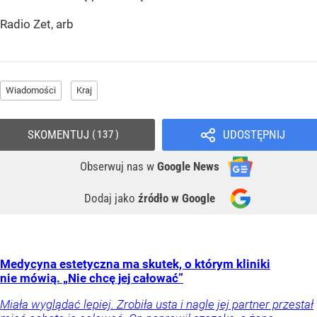
Radio Zet, arb
Wiadomości
Kraj
SKOMENTUJ
UDOSTĘPNIJ
137
Obserwuj nas
w
Google News
Dodaj jako
źródło w Google
Medycyna estetyczna ma skutek, o którym kliniki
nie mówią. „Nie chcę jej całować”
Miała wyglądać lepiej. Zrobiła usta i nagle jej partner przestał