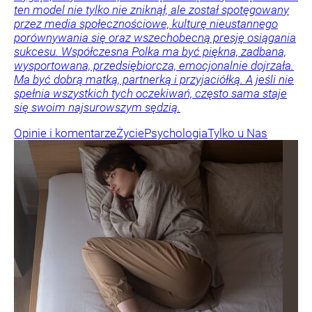
ten model nie tylko nie zniknął, ale został spotęgowany
przez media społecznościowe, kulturę nieustannego
porównywania się oraz wszechobecną presję osiągania
sukcesu. Współczesna Polka ma być piękna, zadbana,
wysportowana, przedsiębiorcza, emocjonalnie dojrzała.
Ma być dobrą matką, partnerką i przyjaciółką. A jeśli nie
spełnia wszystkich tych oczekiwań, często sama staje
się swoim najsurowszym sędzią.
Opinie i komentarze
Życie
Psychologia
Tylko u Nas