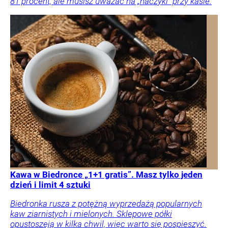
81 procent, ale musisz uważać na „haczyki” przy kasie.
Kawa w Biedronce „1+1 gratis”. Masz tylko jeden
dzień i limit 4 sztuki
Biedronka rusza z potężną wyprzedażą popularnych
kaw ziarnistych i mielonych. Sklepowe półki
opustoszeją w kilka chwil, więc warto się pospieszyć.