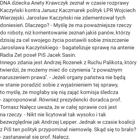
DNA dziecka Anety Krawczyk zeznał w czasie rozprawy
Kaczyński kontra Janusz Kaczmarek polityk LPR Wojciech
Wierzejski. Jarosław Kaczyński nie zdementował tych
doniesień. Dlaczego? - Myślę że ma poważniejsze rzeczy
do roboty, niż komentowanie zeznań jakiś panów, którzy
dzisiaj za cel swojego życia postawili sobie zniszczenie
Jarosława Kaczyńskiego - bagatelizuje sprawę na antenie
Radia Zet poseł PiS Jacek Sasin.
Innego zdania jest Andrzej Rozenek z Ruchu Palikota, który
twierdzi, że możemy mieć do czynienia "z poważnym
naruszeniem prawa". - Jeżeli organy państwa nie będą
w stanie poradzić sobie z wyjaśnieniem tej sprawy,
to myślę, że mogłaby się nią zająć komisja śledcza
- zaproponował. Również prezydencki doradca prof.
Tomasz Nałęcz uważa, że w całej sprawie coś jest
na rzeczy. - Nikt nie licytował tak wysoko i tak
bezwzględnie jak Andrzej Lepper. Jednak w czasie koalicji
z PiS ten polityk przypominał niemowlę. Skąd się to brało?
- zastanawiał się prof. Nałęcz.