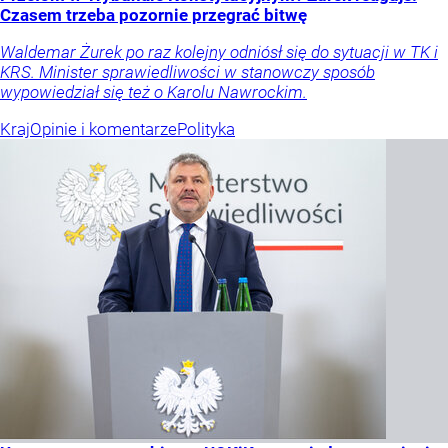
Czasem trzeba pozornie przegrać bitwę
Waldemar Żurek po raz kolejny odniósł się do sytuacji w TK i
KRS. Minister sprawiedliwości w stanowczy sposób
wypowiedział się też o Karolu Nawrockim.
Kraj
Opinie i komentarze
Polityka