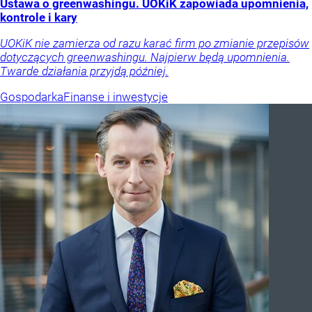
Ustawa o greenwashingu. UOKiK zapowiada upomnienia,
kontrole i kary
UOKiK nie zamierza od razu karać firm po zmianie przepisów
dotyczących greenwashingu. Najpierw będą upomnienia.
Twarde działania przyjdą później.
Gospodarka
Finanse i inwestycje