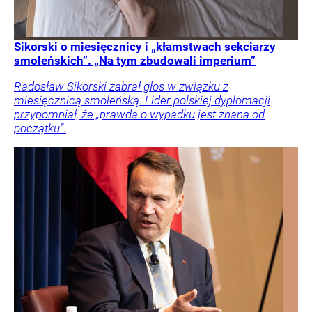
Sikorski o miesięcznicy i „kłamstwach sekciarzy
smoleńskich”. „Na tym zbudowali imperium”
Radosław Sikorski zabrał głos w związku z
miesięcznicą smoleńską. Lider polskiej dyplomacji
przypomniał, że „prawda o wypadku jest znana od
początku”.