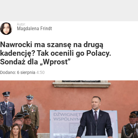
Autor:
Magdalena Frindt
Nawrocki ma szansę na drugą
kadencję? Tak ocenili go Polacy.
Sondaż dla „Wprost”
Dodano:
6
sierpnia
4:50