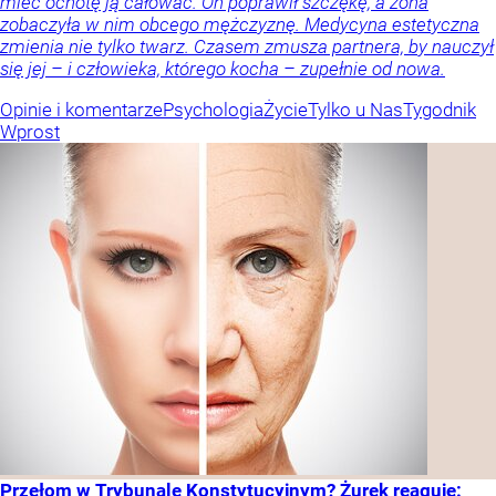
mieć ochotę ją całować. On poprawił szczękę, a żona
zobaczyła w nim obcego mężczyznę. Medycyna estetyczna
zmienia nie tylko twarz. Czasem zmusza partnera, by nauczył
się jej – i człowieka, którego kocha – zupełnie od nowa.
Opinie i komentarze
Psychologia
Życie
Tylko u Nas
Tygodnik
Wprost
Przełom w Trybunale Konstytucyjnym? Żurek reaguje: