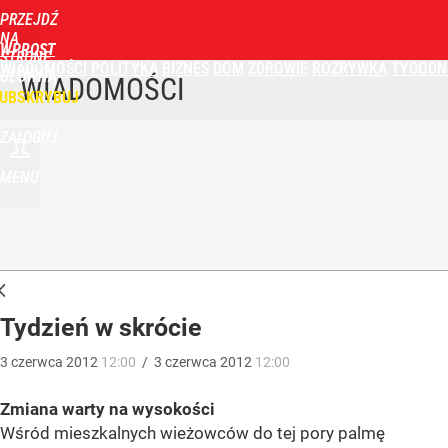
PRZEJDŹ
NA
WPROST
STRONĘ
WIADOMOŚCI
POLITYKA
BIZNES
DOM
ZDROWIE
ROZRYWKA
TYGODN
GŁÓWNĄ
WIADOMOŚCI
UBSKRYBUJ
ZALOGUJ
MENU
Tydzień w skrócie
3
czerwca
2012
12:00
/
3
czerwca
2012
12:00
Zmiana warty na wysokości
Wśród mieszkalnych wieżowców do tej pory palmę