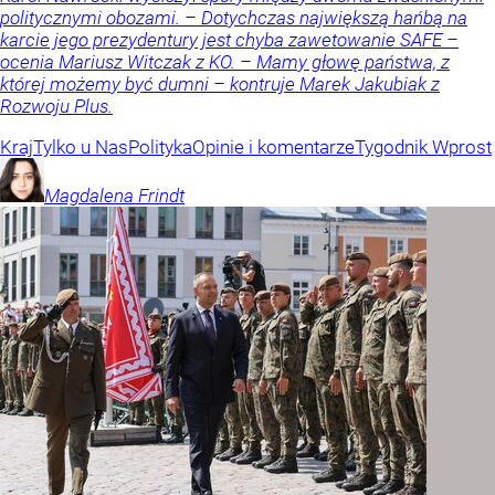
politycznymi obozami. – Dotychczas największą hańbą na
karcie jego prezydentury jest chyba zawetowanie SAFE –
ocenia Mariusz Witczak z KO. – Mamy głowę państwa, z
której możemy być dumni – kontruje Marek Jakubiak z
Rozwoju Plus.
Kraj
Tylko u Nas
Polityka
Opinie i komentarze
Tygodnik Wprost
Magdalena
Frindt