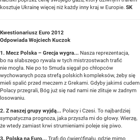
kosztuje Ukrainę więcej niż każdy inny kraj w Europie.
SK
Kwestionariusz Euro 2012
Odpowiada Wojciech Kuczok
1. Mecz Polska – Grecja wygra...
Nasza reprezentacja,
bo na słabszego rywala w tych mistrzostwach trafić
nie mogła. Nie po to Smuda sięgał po chłopców
wychowanych poza strefą polskich kompleksów, żeby się
mieli spalić przed meczem z Grekami. Gdyby jakimś cudem
Polacy przegrali, Bóg już się nad nami nie zlituje w żadnym
losowaniu.
2. Z naszej grupy wyjdą...
Polacy i Czesi. To najbardziej
sympatyczna prognoza, jaka przyszła mi do głowy. Wierzę,
że wtedy zamiast krwi strumieniami poleje się piwo.
3. Polska na Euro...
Trafi do ćwierćfinału, gdzie mimo