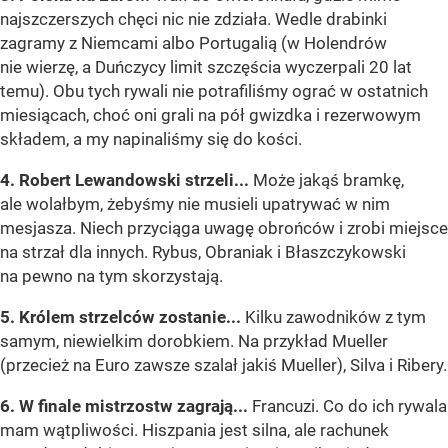
najszczerszych chęci nic nie zdziała. Wedle drabinki
zagramy z Niemcami albo Portugalią (w Holendrów
nie wierzę, a Duńczycy limit szczęścia wyczerpali 20 lat
temu). Obu tych rywali nie potrafiliśmy ograć w ostatnich
miesiącach, choć oni grali na pół gwizdka i rezerwowym
składem, a my napinaliśmy się do kości.
4. Robert Lewandowski strzeli...
Może jakąś bramkę,
ale wolałbym, żebyśmy nie musieli upatrywać w nim
mesjasza. Niech przyciąga uwagę obrońców i zrobi miejsce
na strzał dla innych. Rybus, Obraniak i Błaszczykowski
na pewno na tym skorzystają.
5. Królem strzelców zostanie...
Kilku zawodników z tym
samym, niewielkim dorobkiem. Na przykład Mueller
(przecież na Euro zawsze szalał jakiś Mueller), Silva i Ribery.
6. W finale mistrzostw zagrają...
Francuzi. Co do ich rywala
mam wątpliwości. Hiszpania jest silna, ale rachunek