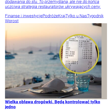
dodawania do stu. To przemyślana, ale nie do końca
uczciwa strategia restauratorów ukrywających ceny.
Finanse i inwestycje
Podróże
Kraj
Tylko u Nas
Tygodnik
Wprost
Wielka obława drogówki. Będą kontrolować tylko
jedno