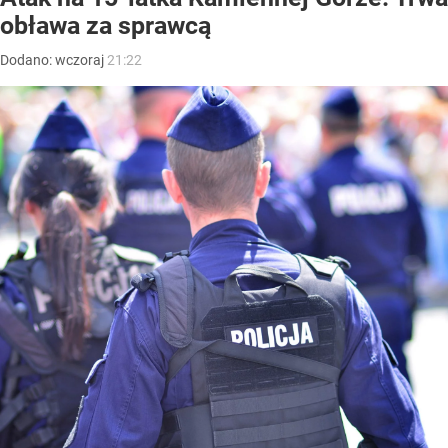
obława za sprawcą
Dodano:
wczoraj
21:22