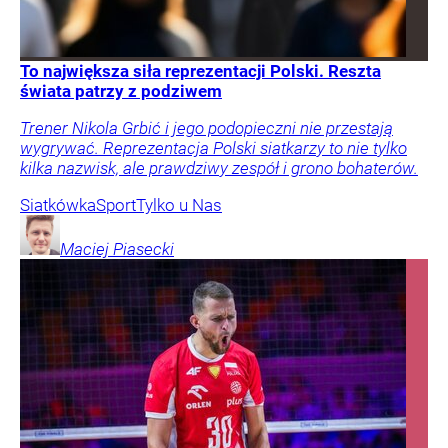
To największa siła reprezentacji Polski. Reszta
świata patrzy z podziwem
Trener Nikola Grbić i jego podopieczni nie przestają
wygrywać. Reprezentacja Polski siatkarzy to nie tylko
kilka nazwisk, ale prawdziwy zespół i grono bohaterów.
Siatkówka
Sport
Tylko u Nas
Maciej
Piasecki