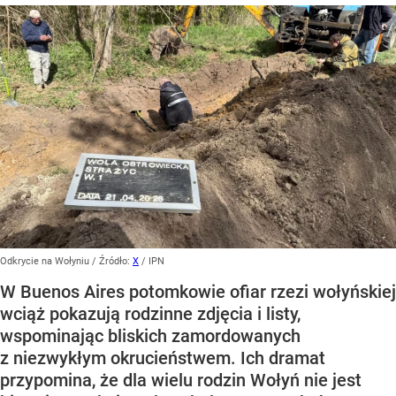
Odkrycie na Wołyniu
/ Źródło:
X
/
IPN
W Buenos Aires potomkowie ofiar rzezi wołyńskiej
wciąż pokazują rodzinne zdjęcia i listy,
wspominając bliskich zamordowanych
z niezwykłym okrucieństwem. Ich dramat
przypomina, że dla wielu rodzin Wołyń nie jest