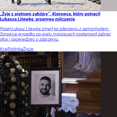
„Żyję z piętnem zabójcy”. Kierowca, który potrącił
Łukasza Litewkę, przerywa milczenie
Poseł Łukasz Litewka zmarł po zderzeniu z samochodem.
Sprawca wypadku po wielu miesiącach postanowił zabrać
głos i opowiedzieć o zdarzeniu.
Kraj
Polityka
Życie