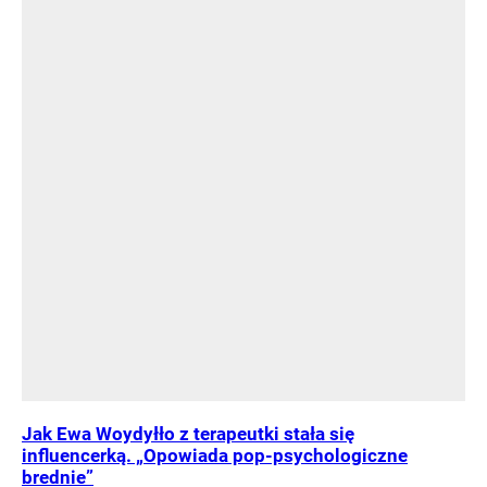
Jak Ewa Woydyłło z terapeutki stała się
influencerką. „Opowiada pop-psychologiczne
brednie”