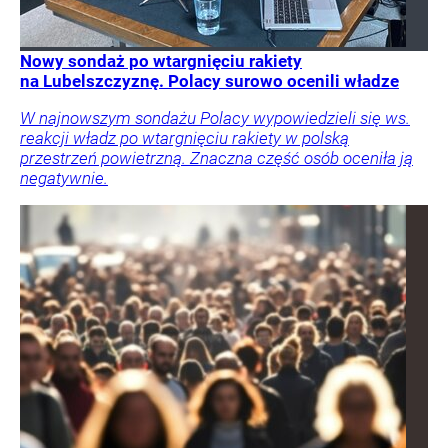
Nowy sondaż po wtargnięciu rakiety
na Lubelszczyznę. Polacy surowo ocenili władze
W najnowszym sondażu Polacy wypowiedzieli się ws.
reakcji władz po wtargnięciu rakiety w polską
przestrzeń powietrzną. Znaczna część osób oceniła ją
negatywnie.