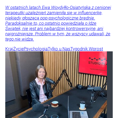
W ostatnich latach Ewa Woydyłło-Osiatyńska z cenionej
terapeutki uzależnień zamieniła się w influencerkę,
niekiedy głoszącą pop-psychologiczne brednie.
Paradoksalnie to, co ostatnio powiedziała o Idze
Świątek, nie jest ani najbardziej kontrowersyjne, ani
najgroźniejsze. Problem w tym, że wszyscy udawali, że
tego nie widzą.
Kraj
Życie
Psychologia
Tylko u Nas
Tygodnik Wprost