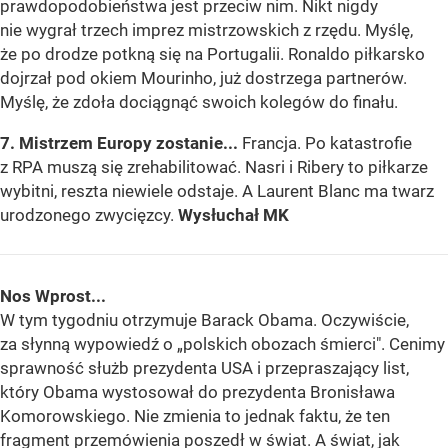
prawdopodobieństwa jest przeciw nim. Nikt nigdy
nie wygrał trzech imprez mistrzowskich z rzędu. Myślę,
że po drodze potkną się na Portugalii. Ronaldo piłkarsko
dojrzał pod okiem Mourinho, już dostrzega partnerów.
Myślę, że zdoła dociągnąć swoich kolegów do finału.
7. Mistrzem Europy zostanie...
Francja. Po katastrofie
z RPA muszą się zrehabilitować. Nasri i Ribery to piłkarze
wybitni, reszta niewiele odstaje. A Laurent Blanc ma twarz
urodzonego zwycięzcy.
Wysłuchał MK
Nos Wprost...
W tym tygodniu otrzymuje Barack Obama. Oczywiście,
za słynną wypowiedź o „polskich obozach śmierci". Cenimy
sprawność służb prezydenta USA i przepraszający list,
który Obama wystosował do prezydenta Bronisława
Komorowskiego. Nie zmienia to jednak faktu, że ten
fragment przemówienia poszedł w świat. A świat, jak