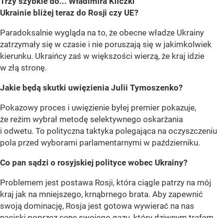
Trzy szybkie do... Władimira Kliczki
Ukrainie bliżej teraz do Rosji czy UE?
Paradoksalnie wygląda na to, że obecne władze Ukrainy
zatrzymały się w czasie i nie poruszają się w jakimkolwiek
kierunku. Ukraińcy zaś w większości wierzą, że kraj idzie
w złą stronę.
Jakie będą skutki uwięzienia Julii Tymoszenko?
Pokazowy proces i uwięzienie byłej premier pokazuje,
że reżim wybrał metodę selektywnego oskarżania
i odwetu. To polityczna taktyka polegająca na oczyszczeniu
pola przed wyborami parlamentarnymi w październiku.
Co pan sądzi o rosyjskiej polityce wobec Ukrainy?
Problemem jest postawa Rosji, która ciągle patrzy na mój
kraj jak na mniejszego, krnąbrnego brata. Aby zapewnić
swoją dominację, Rosja jest gotowa wywierać na nas
naciski poprzez cenę swojego gazu, który dziwnym trafem