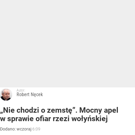
Autor:
Robert Nęcek
„Nie chodzi o zemstę”. Mocny apel
w sprawie ofiar rzezi wołyńskiej
Dodano:
wczoraj
6:09