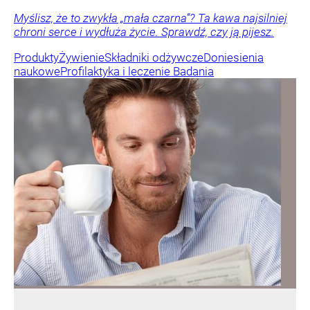
Myślisz, że to zwykła „mała czarna”? Ta kawa najsilniej
chroni serce i wydłuża życie. Sprawdź, czy ją pijesz.
Produkty
Żywienie
Składniki odżywcze
Doniesienia
naukowe
Profilaktyka i leczenie
Badania