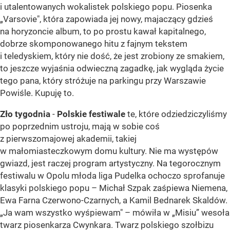
i utalentowanych wokalistek polskiego popu. Piosenka
„Varsovie", która zapowiada jej nowy, majaczący gdzieś
na horyzoncie album, to po prostu kawał kapitalnego,
dobrze skomponowanego hitu z fajnym tekstem
i teledyskiem, który nie dość, że jest zrobiony ze smakiem,
to jeszcze wyjaśnia odwieczną zagadkę, jak wygląda życie
tego pana, który stróżuje na parkingu przy Warszawie
Powiśle. Kupuję to.
Zło tygodnia
-
Polskie festiwale
te, które odziedziczyliśmy
po poprzednim ustroju, mają w sobie coś
z pierwszomajowej akademii, takiej
w małomiasteczkowym domu kultury. Nie ma występów
gwiazd, jest raczej program artystyczny. Na tegorocznym
festiwalu w Opolu młoda liga Pudelka ochoczo sprofanuje
klasyki polskiego popu – Michał Szpak zaśpiewa Niemena,
Ewa Farna Czerwono-Czarnych, a Kamil Bednarek Skaldów.
„Ja wam wszystko wyśpiewam" – mówiła w „Misiu” wesoła
twarz piosenkarza Cwynkara. Twarz polskiego szołbizu