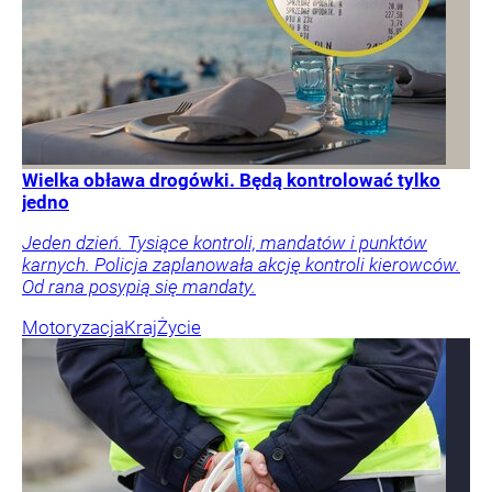
Wielka obława drogówki. Będą kontrolować tylko
jedno
Jeden dzień. Tysiące kontroli, mandatów i punktów
karnych. Policja zaplanowała akcję kontroli kierowców.
Od rana posypią się mandaty.
Motoryzacja
Kraj
Życie