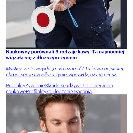
Naukowcy porównali 3 rodzaje kawy. Ta najmocniej
wiązała się z dłuższym życiem
Myślisz, że to zwykła „mała czarna”? Ta kawa najsilniej
chroni serce i wydłuża życie. Sprawdź, czy ją pijesz.
Produkty
Żywienie
Składniki odżywcze
Doniesienia
naukowe
Profilaktyka i leczenie
Badania