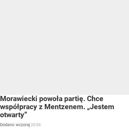
Morawiecki powoła partię. Chce
współpracy z Mentzenem. „Jestem
otwarty”
Dodano:
wczoraj
20:06