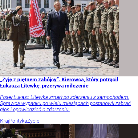
„Żyję z piętnem zabójcy”. Kierowca, który potrącił
Łukasza Litewkę, przerywa milczenie
Poseł Łukasz Litewka zmarł po zderzeniu z samochodem.
Sprawca wypadku po wielu miesiącach postanowił zabrać
głos i opowiedzieć o zdarzeniu.
Kraj
Polityka
Życie