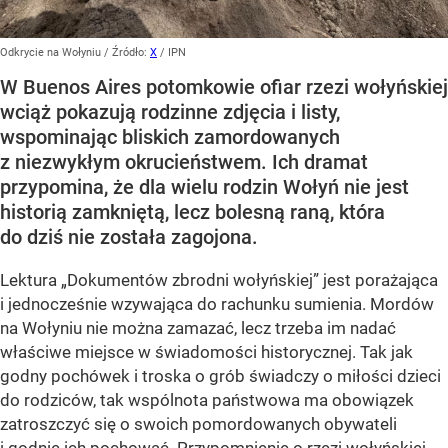
Odkrycie na Wołyniu
/ Źródło:
X
/
IPN
W Buenos Aires potomkowie ofiar rzezi wołyńskiej
wciąż pokazują rodzinne zdjęcia i listy,
wspominając bliskich zamordowanych
z niezwykłym okrucieństwem. Ich dramat
przypomina, że dla wielu rodzin Wołyń nie jest
historią zamkniętą, lecz bolesną raną, która
do dziś nie została zagojona.
Lektura „Dokumentów zbrodni wołyńskiej” jest porażająca
i jednocześnie wzywająca do rachunku sumienia. Mordów
na Wołyniu nie można zamazać, lecz trzeba im nadać
właściwe miejsce w świadomości historycznej. Tak jak
godny pochówek i troska o grób świadczy o miłości dzieci
do rodziców, tak wspólnota państwowa ma obowiązek
zatroszczyć się o swoich pomordowanych obywateli
i godnie ich pochować. Przypomnienie o rzezi wołyńskiej