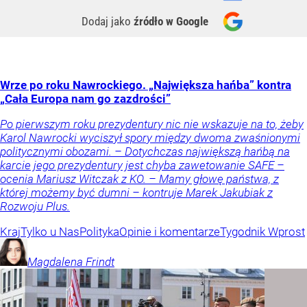
Dodaj jako
źródło w Google
Wrze po roku Nawrockiego. „Największa hańba” kontra
„Cała Europa nam go zazdrości”
Po pierwszym roku prezydentury nic nie wskazuje na to, żeby
Karol Nawrocki wyciszył spory między dwoma zwaśnionymi
politycznymi obozami. – Dotychczas największą hańbą na
karcie jego prezydentury jest chyba zawetowanie SAFE –
ocenia Mariusz Witczak z KO. – Mamy głowę państwa, z
której możemy być dumni – kontruje Marek Jakubiak z
Rozwoju Plus.
Kraj
Tylko u Nas
Polityka
Opinie i komentarze
Tygodnik Wprost
Magdalena
Frindt