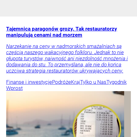
Tajemnica paragonów grozy. Tak restauratorzy
manipulują cenami nad morzem
Narzekanie na ceny w nadmorskich smażalniach są
częścią naszego wakacyjnego folkloru. Jednak to nie
głupota turystów, naiwność ani niezdolność mnożenia i
dodawania do stu. To przemyślana, ale nie do końca
uczciwa strategia restauratorów ukrywających ceny.
Finanse i inwestycje
Podróże
Kraj
Tylko u Nas
Tygodnik
Wprost