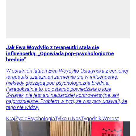
Jak Ewa Woydyłło z terapeutki stała się
influencerką. „Opowiada pop-psychologiczne
brednie”
W ostatnich latach Ewa Woydyłło-Osiatyńska z cenionej
terapeutki uzależnień zamieniła się w influencerkę,
niekiedy głoszącą pop-psychologiczne brednie.
Paradoksalnie to, co ostatnio powiedziała o Idze
Świątek, nie jest ani najbardziej kontrowersyjne, ani
najgroźniejsze. Problem w tym, że wszyscy udawali, że
tego nie widzą.
Kraj
Życie
Psychologia
Tylko u Nas
Tygodnik Wprost