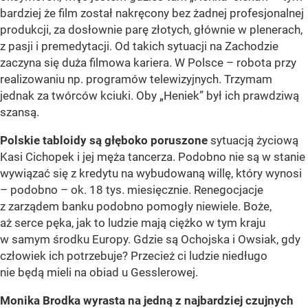
bardziej że film został nakręcony bez żadnej profesjonalnej
produkcji, za dosłownie parę złotych, głównie w plenerach,
z pasji i premedytacji. Od takich sytuacji na Zachodzie
zaczyna się duża filmowa kariera. W Polsce – robota przy
realizowaniu np. programów telewizyjnych. Trzymam
jednak za twórców kciuki. Oby „Heniek” był ich prawdziwą
szansą.
Polskie tabloidy są głęboko poruszone
sytuacją życiową
Kasi Cichopek i jej męża tancerza. Podobno nie są w stanie
wywiązać się z kredytu na wybudowaną willę, który wynosi
– podobno – ok. 18 tys. miesięcznie. Renegocjacje
z zarządem banku podobno pomogły niewiele. Boże,
aż serce pęka, jak to ludzie mają ciężko w tym kraju
w samym środku Europy. Gdzie są Ochojska i Owsiak, gdy
człowiek ich potrzebuje? Przecież ci ludzie niedługo
nie będą mieli na obiad u Gesslerowej.
Monika Brodka wyrasta na jedną z najbardziej czujnych