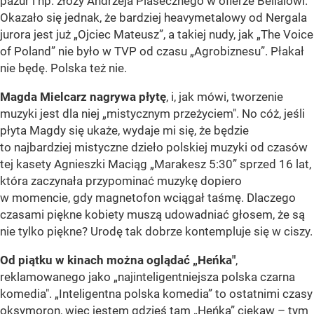
pazur i np. złoży Andrzeja Piasecznego w ofierze Belialowi.
Okazało się jednak, że bardziej heavymetalowy od Nergala
jurora jest już „Ojciec Mateusz”, a takiej nudy, jak „The Voice
of Poland” nie było w TVP od czasu „Agrobiznesu”. Płakał
nie będę. Polska też nie.
Magda Mielcarz nagrywa płytę
, i, jak mówi, tworzenie
muzyki jest dla niej „mistycznym przeżyciem". No cóż, jeśli
płyta Magdy się ukaże, wydaje mi się, że będzie
to najbardziej mistyczne dzieło polskiej muzyki od czasów
tej kasety Agnieszki Maciąg „Marakesz 5:30” sprzed 16 lat,
która zaczynała przypominać muzykę dopiero
w momencie, gdy magnetofon wciągał taśmę. Dlaczego
czasami piękne kobiety muszą udowadniać głosem, że są
nie tylko piękne? Urodę tak dobrze kontempluje się w ciszy.
Od piątku w kinach można oglądać „Heńka"
,
reklamowanego jako „najinteligentniejsza polska czarna
komedia". „Inteligentna polska komedia” to ostatnimi czasy
oksymoron, więc jestem gdzieś tam „Heńka” ciekaw – tym