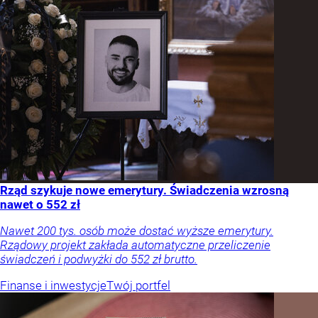
Rząd szykuje nowe emerytury. Świadczenia wzrosną
nawet o 552 zł
Nawet 200 tys. osób może dostać wyższe emerytury.
Rządowy projekt zakłada automatyczne przeliczenie
świadczeń i podwyżki do 552 zł brutto.
Finanse i inwestycje
Twój portfel