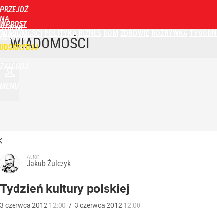
PRZEJDŹ
NA
WPROST
STRONĘ
WIADOMOŚCI
POLITYKA
BIZNES
DOM
ZDROWIE
ROZRYWKA
TYGODN
GŁÓWNĄ
WIADOMOŚCI
UBSKRYBUJ
ZALOGUJ
MENU
Autor:
Jakub Żulczyk
Tydzień kultury polskiej
3
czerwca
2012
12:00
/
3
czerwca
2012
12:00