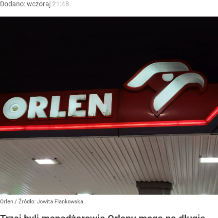
Dodano:
wczoraj
21:48
Orlen
/ Źródło:
Jowita Flankowska