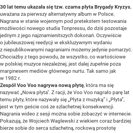
30 lat temu ukazała się tzw. czarna płyta Brygady Kryzys
,
uważana za pierwszy alternatywny album w Polsce.
Nagrana w stanie wojennym pod pretekstem testowania
możliwości nowego studia Tonpressu, do dziś pozostaje
jednym z jego najznamienitszych dokonań. Oczywiście
o jubileuszowej reedycji w ekskluzywnym wydaniu
z niepublikowanymi nagraniami możemy jedynie pomarzyć.
Chociażby z tego powodu, że wszystko, co wartościowe
w polskiej muzyce niezależnej, jest dalej zupełnie poza
marginesem mediów głównego nurtu. Tak samo jak
w 1982 r.
Zespół Voo Voo nagrywa nową płytę
, która ma się
nazywać „Nowa płyta". Z racji, że Voo Voo nagrało parę lat
temu płyty, które nazywały się „Płyta z muzyką” i „Płyta”,
jest w tym geście coś ze szlachetnej konsekwencji.
Nagrania wideo z sesji można sobie zobaczyć w internecie.
Pokazują, że Wojciech Waglewski z wiekiem coraz bardziej
bierze sobie do serca szlachetną, rockową prostotę