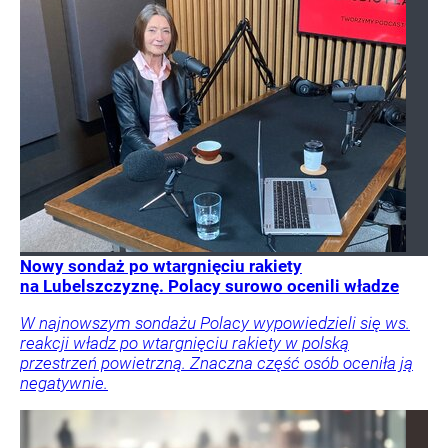
Nowy sondaż po wtargnięciu rakiety
na Lubelszczyznę. Polacy surowo ocenili władze
W najnowszym sondażu Polacy wypowiedzieli się ws.
reakcji władz po wtargnięciu rakiety w polską
przestrzeń powietrzną. Znaczna część osób oceniła ją
negatywnie.