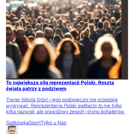
To największa siła reprezentacji Polski. Reszta
świata patrzy z podziwem
Trener Nikola Grbić i jego podopieczni nie przestają
wygrywać. Reprezentacja Polski siatkarzy to nie tylko
kilka nazwisk, ale prawdziwy zespół i grono bohaterów.
Siatkówka
Sport
Tylko u Nas