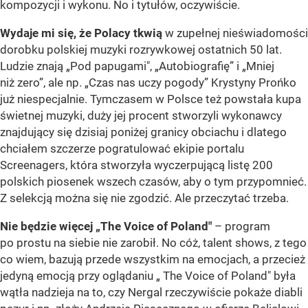
kompozycji i wykonu. No i tytułów, oczywiście.
Wydaje mi się, że Polacy tkwią
w zupełnej nieświadomości
dorobku polskiej muzyki rozrywkowej ostatnich 50 lat.
Ludzie znają „Pod papugami", „Autobiografię” i „Mniej
niż zero”, ale np. „Czas nas uczy pogody” Krystyny Prońko
już niespecjalnie. Tymczasem w Polsce też powstała kupa
świetnej muzyki, duży jej procent stworzyli wykonawcy
znajdujący się dzisiaj poniżej granicy obciachu i dlatego
chciałem szczerze pogratulować ekipie portalu
Screenagers, która stworzyła wyczerpującą listę 200
polskich piosenek wszech czasów, aby o tym przypomnieć.
Z selekcją można się nie zgodzić. Ale przeczytać trzeba.
Nie będzie więcej „The Voice of Poland"
– program
po prostu na siebie nie zarobił. No cóż, talent shows, z tego
co wiem, bazują przede wszystkim na emocjach, a przecież
jedyną emocją przy oglądaniu „ The Voice of Poland" była
wątła nadzieja na to, czy Nergal rzeczywiście pokaże diabli