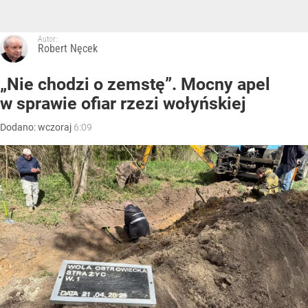
Autor:
Robert Nęcek
„Nie chodzi o zemstę”. Mocny apel
w sprawie ofiar rzezi wołyńskiej
Dodano:
wczoraj
6:09