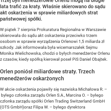
Trzej byli menedżerowie Orlenu mogą na długie
lata trafić za kraty. Właśnie skierowano do sądu
akt oskarżenia w sprawie miliardowych strat
państwowej spółki.
W piątek 7 sierpnia Prokuratura Regionalna w Warszawie
skierowała do sądu akt oskarżenia przeciwko trzem
osobom w sprawie wyrządzenia Orlenowi 1,5 miliarda zł
szkody. Jak informowała była wicemarszałek Sejmu
Monika Wielichowska, chodzi o byłych menedżerów Orlenu
z czasów, kiedy spółką kierował poseł PiS Daniel Obajtek.
Orlen poniósł miliardowe straty. Trzech
menedżerów oskarżonych
W akcie oskarżenia pojawiły się nazwiska Michałowa R. –
byłego członka zarządu Orlen S.A., Marcina O. – byłego
członka zarządu spółki Orlen Trading Switzerland GmbH
(OTS GmbH)oraz Filipa W. – byłego dyrektora