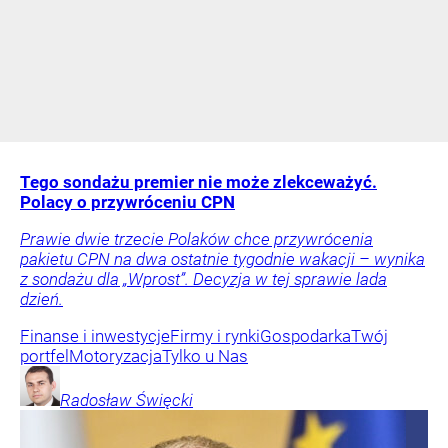
Tego sondażu premier nie może zlekceważyć.
Polacy o przywróceniu CPN
Prawie dwie trzecie Polaków chce przywrócenia
pakietu CPN na dwa ostatnie tygodnie wakacji – wynika
z sondażu dla „Wprost”. Decyzja w tej sprawie lada
dzień.
Finanse i inwestycje
Firmy i rynki
Gospodarka
Twój
portfel
Motoryzacja
Tylko u Nas
Radosław
Święcki