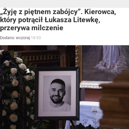
„Żyję z piętnem zabójcy”. Kierowca,
który potrącił Łukasza Litewkę,
przerywa milczenie
Dodano:
wczoraj
18:53