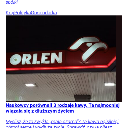
spółki.
Kraj
Polityka
Gospodarka
Naukowcy porównali 3 rodzaje kawy. Ta najmocniej
wiązała się z dłuższym życiem
Myślisz, że to zwykła „mała czarna”? Ta kawa najsilniej
chroni serce i wydłuża życie. Sprawdź, czy ją pijesz.