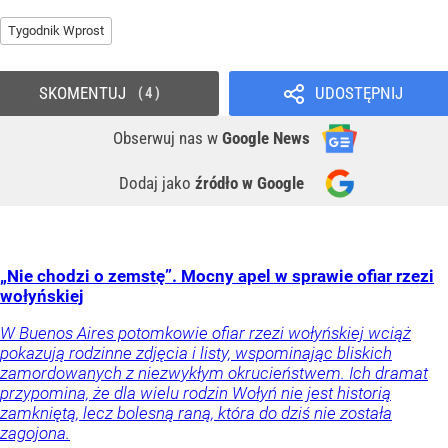
Tygodnik Wprost
SKOMENTUJ
UDOSTĘPNIJ
4
Obserwuj nas
w
Google News
Dodaj jako
źródło w Google
„Nie chodzi o zemstę”. Mocny apel w sprawie ofiar rzezi
wołyńskiej
W Buenos Aires potomkowie ofiar rzezi wołyńskiej wciąż
pokazują rodzinne zdjęcia i listy, wspominając bliskich
zamordowanych z niezwykłym okrucieństwem. Ich dramat
przypomina, że dla wielu rodzin Wołyń nie jest historią
zamkniętą, lecz bolesną raną, która do dziś nie została
zagojona.