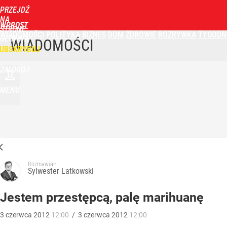
PRZEJDŹ
NA
WPROST
STRONĘ
WIADOMOŚCI
POLITYKA
BIZNES
DOM
ZDROWIE
ROZRYWKA
TYGODN
GŁÓWNĄ
WIADOMOŚCI
UBSKRYBUJ
ZALOGUJ
MENU
Rozmawiał:
Sylwester Latkowski
Jestem przestępcą, palę marihuanę
3
czerwca
2012
12:00
/
3
czerwca
2012
12:00