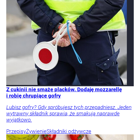
Z cukinii nie smażę placków. Dodaję mozzarellę
i robię chrupiące gofry
Lubisz gofry? Gdy spróbujesz tych przepadniesz. Jeden
wytrawny składnik sprawia, że smakują naprawdę
wyjątkowo.
Przepisy
Żywienie
Składniki odżywcze