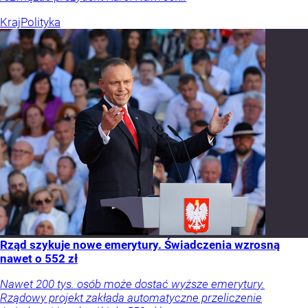
Kraj
Polityka
Rząd szykuje nowe emerytury. Świadczenia wzrosną
nawet o 552 zł
Nawet 200 tys. osób może dostać wyższe emerytury.
Rządowy projekt zakłada automatyczne przeliczenie