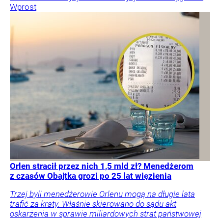
Wprost
Orlen stracił przez nich 1,5 mld zł? Menedżerom
z czasów Obajtka grozi po 25 lat więzienia
Trzej byli menedżerowie Orlenu mogą na długie lata
trafić za kraty. Właśnie skierowano do sądu akt
oskarżenia w sprawie miliardowych strat państwowej