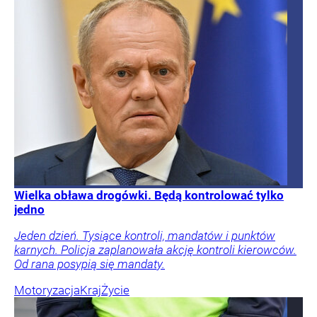
Wielka obława drogówki. Będą kontrolować tylko
jedno
Jeden dzień. Tysiące kontroli, mandatów i punktów
karnych. Policja zaplanowała akcję kontroli kierowców.
Od rana posypią się mandaty.
Motoryzacja
Kraj
Życie