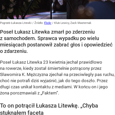
Pogrzeb Łukasza Litewki
/ Źródło:
Flickr
/
Klub Lewicy, Zack Masternak
Poseł Łukasz Litewka zmarł po zderzeniu
z samochodem. Sprawca wypadku po wielu
miesiącach postanowił zabrać głos i opowiedzieć
o zdarzeniu.
Poseł Łukasz Litewka 23 kwietnia jechał prawidłowo
na rowerze, kiedy został śmiertelnie potrącony przez
Sławomira K. Mężczyzna zjechał na przeciwległy pas ruchu,
choć nie potrafi dziś wyjaśnić, jak do tego doszło. Przez
długi czas unikał kontaktu z mediami. W końcu on i jego
żona porozmawiali z „Faktem”.
To on potrącił Łukasza Litewkę. „Chyba
stuknąłem faceta