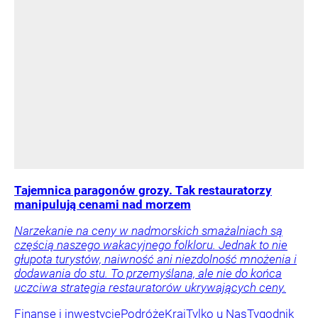
Tajemnica paragonów grozy. Tak restauratorzy
manipulują cenami nad morzem
Narzekanie na ceny w nadmorskich smażalniach są
częścią naszego wakacyjnego folkloru. Jednak to nie
głupota turystów, naiwność ani niezdolność mnożenia i
dodawania do stu. To przemyślana, ale nie do końca
uczciwa strategia restauratorów ukrywających ceny.
Finanse i inwestycje
Podróże
Kraj
Tylko u Nas
Tygodnik