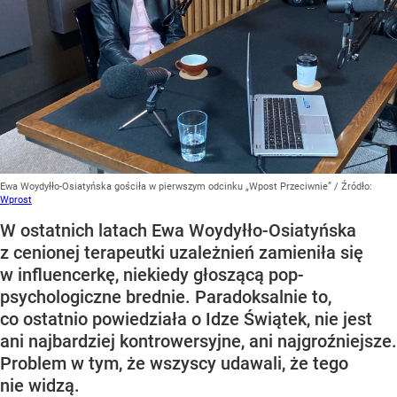
Ewa Woydyłło-Osiatyńska gościła w pierwszym odcinku „Wpost Przeciwnie”
/ Źródło:
Wprost
W ostatnich latach Ewa Woydyłło-Osiatyńska
z cenionej terapeutki uzależnień zamieniła się
w influencerkę, niekiedy głoszącą pop-
psychologiczne brednie. Paradoksalnie to,
co ostatnio powiedziała o Idze Świątek, nie jest
ani najbardziej kontrowersyjne, ani najgroźniejsze.
Problem w tym, że wszyscy udawali, że tego
nie widzą.