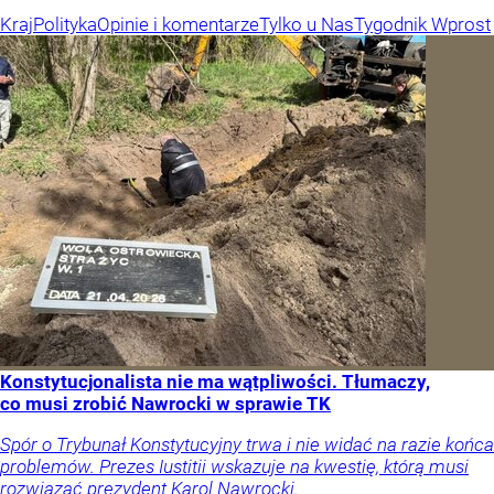
Kraj
Polityka
Opinie i komentarze
Tylko u Nas
Tygodnik Wprost
Konstytucjonalista nie ma wątpliwości. Tłumaczy,
co musi zrobić Nawrocki w sprawie TK
Spór o Trybunał Konstytucyjny trwa i nie widać na razie końca
problemów. Prezes Iustitii wskazuje na kwestię, którą musi
rozwiązać prezydent Karol Nawrocki.