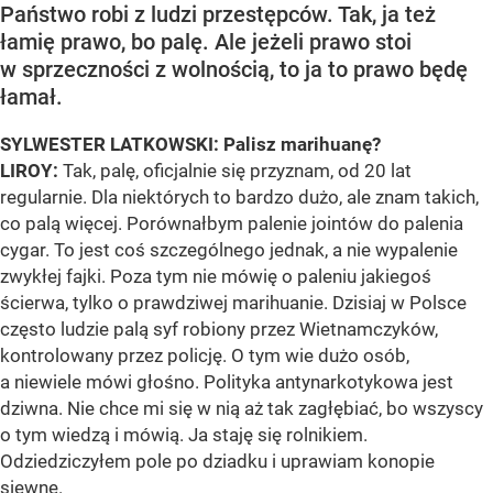
Państwo robi z ludzi przestępców. Tak, ja też
łamię prawo, bo palę. Ale jeżeli prawo stoi
w sprzeczności z wolnością, to ja to prawo będę
łamał.
SYLWESTER LATKOWSKI: Palisz marihuanę?
LIROY:
Tak, palę, oficjalnie się przyznam, od 20 lat
regularnie. Dla niektórych to bardzo dużo, ale znam takich,
co palą więcej. Porównałbym palenie jointów do palenia
cygar. To jest coś szczególnego jednak, a nie wypalenie
zwykłej fajki. Poza tym nie mówię o paleniu jakiegoś
ścierwa, tylko o prawdziwej marihuanie. Dzisiaj w Polsce
często ludzie palą syf robiony przez Wietnamczyków,
kontrolowany przez policję. O tym wie dużo osób,
a niewiele mówi głośno. Polityka antynarkotykowa jest
dziwna. Nie chce mi się w nią aż tak zagłębiać, bo wszyscy
o tym wiedzą i mówią. Ja staję się rolnikiem.
Odziedziczyłem pole po dziadku i uprawiam konopie
siewne.