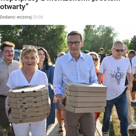
otwarty”
Dodano:
wczoraj
20:06