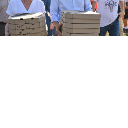
Mateusz Morawiecki
/ Źródło:
PAP
/
Maciej Kulczyński
Mateusz Morawiecki założy partię polityczną
i chciałby rozpocząć współpracę ze Sławomirem
Mentzenem. – Nie wiem, czy on sobie wyobraża
ze mną – stwierdził.
Przypomnijmy, w piątek 7 sierpnia po godz. 18.00 były
premier spotkał się z mieszkańcami wrocławskiego
WEJDŹ NA
STRONĘ GŁÓWNĄ
Jagodna, gdzie promuje swoje stowarzyszenie Rozwój