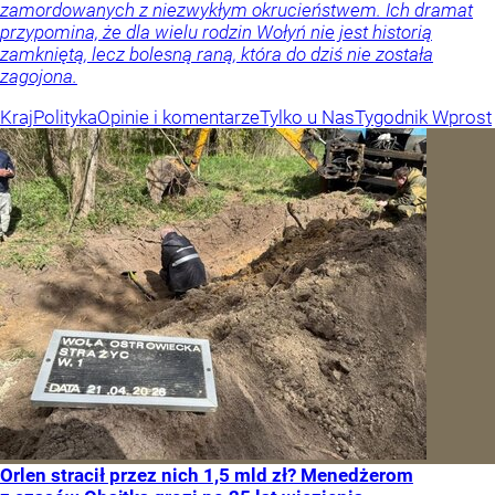
zamordowanych z niezwykłym okrucieństwem. Ich dramat
przypomina, że dla wielu rodzin Wołyń nie jest historią
zamkniętą, lecz bolesną raną, która do dziś nie została
zagojona.
Kraj
Polityka
Opinie i komentarze
Tylko u Nas
Tygodnik Wprost
Orlen stracił przez nich 1,5 mld zł? Menedżerom