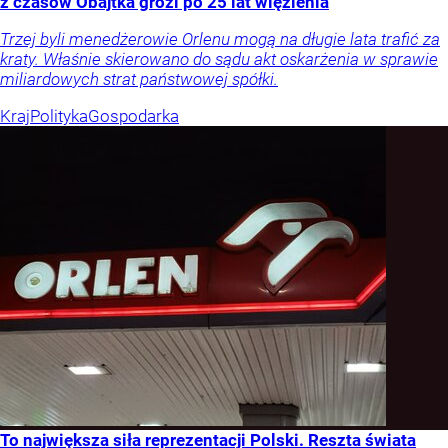
z czasów Obajtka grozi po 25 lat więzienia
Trzej byli menedżerowie Orlenu mogą na długie lata trafić za
kraty. Właśnie skierowano do sądu akt oskarżenia w sprawie
miliardowych strat państwowej spółki.
Kraj
Polityka
Gospodarka
To największa siła reprezentacji Polski. Reszta świata