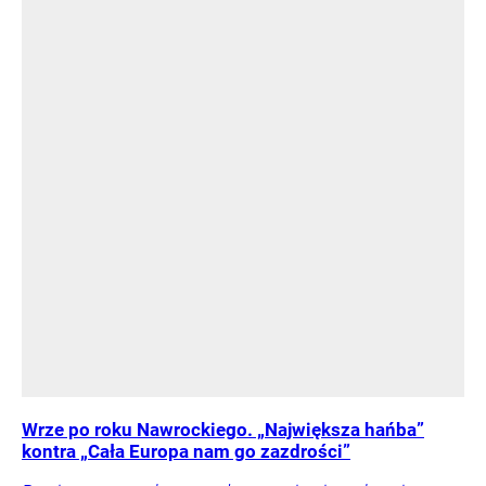
Wrze po roku Nawrockiego. „Największa hańba”
kontra „Cała Europa nam go zazdrości”