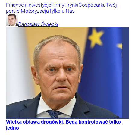
Finanse i inwestycje
Firmy i rynki
Gospodarka
Twój
portfel
Motoryzacja
Tylko u Nas
Radosław
Święcki
Wielka obława drogówki. Będą kontrolować tylko
jedno