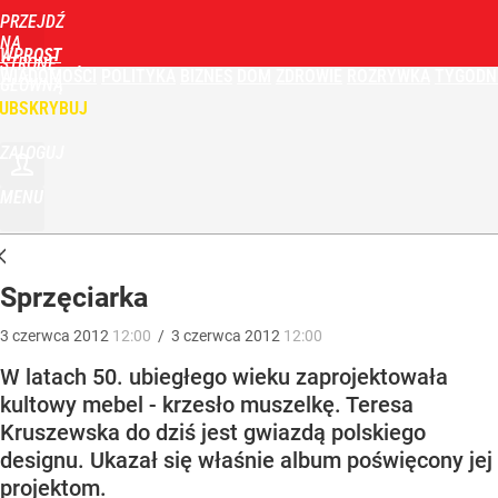
PRZEJDŹ
NA
WPROST
STRONĘ
WIADOMOŚCI
POLITYKA
BIZNES
DOM
ZDROWIE
ROZRYWKA
TYGODN
GŁÓWNĄ
UBSKRYBUJ
ZALOGUJ
MENU
Sprzęciarka
3
czerwca
2012
12:00
/
3
czerwca
2012
12:00
W latach 50. ubiegłego wieku zaprojektowała
kultowy mebel - krzesło muszelkę. Teresa
Kruszewska do dziś jest gwiazdą polskiego
designu. Ukazał się właśnie album poświęcony jej
projektom.