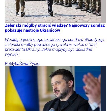
Zełenski mógłby stracić władzę? Najnowszy sondaż
pokazuje nastroje Ukraińców
Według najnowszego ukraińskiego sondażu Wołodymyr
Zełenski miałby poważnego rywala w walce o fotel
prezydenta Ukrainy. Jakie mogłyby być dokładne
wyniki?
Polityka
Świat
Życie