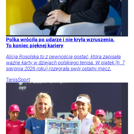
Polka wróciła po udarze i nie kryła wzruszenia.
To koniec pięknej kariery
Alicja Rosolska to z pewnością postać, która zapisała
ważne karty w dziejach polskiego tenisa. W piątek (tj. 7
sierpnia 2026 roku) rozegrała swój ostatni mecz.
Tenis
Sport