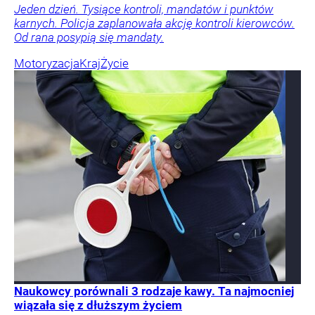
Jeden dzień. Tysiące kontroli, mandatów i punktów
karnych. Policja zaplanowała akcję kontroli kierowców.
Od rana posypią się mandaty.
Motoryzacja
Kraj
Życie
Naukowcy porównali 3 rodzaje kawy. Ta najmocniej
wiązała się z dłuższym życiem