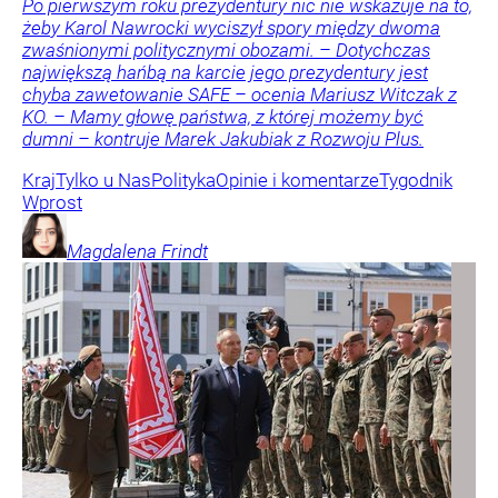
Po pierwszym roku prezydentury nic nie wskazuje na to,
żeby Karol Nawrocki wyciszył spory między dwoma
zwaśnionymi politycznymi obozami. – Dotychczas
największą hańbą na karcie jego prezydentury jest
chyba zawetowanie SAFE – ocenia Mariusz Witczak z
KO. – Mamy głowę państwa, z której możemy być
dumni – kontruje Marek Jakubiak z Rozwoju Plus.
Kraj
Tylko u Nas
Polityka
Opinie i komentarze
Tygodnik
Wprost
Magdalena
Frindt