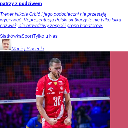
patrzy z podziwem
Trener Nikola Grbić i jego podopieczni nie przestają
wygrywać. Reprezentacja Polski siatkarzy to nie tylko kilka
nazwisk, ale prawdziwy zespół i grono bohaterów.
Siatkówka
Sport
Tylko u Nas
Maciej
Piasecki