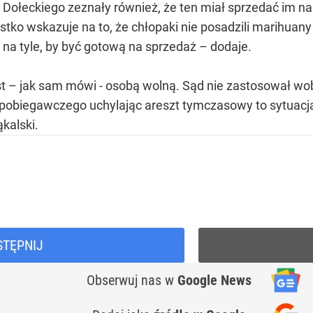
y Dołeckiego zeznały również, że ten miał sprzedać im n
stko wskazuje na to, że chłopaki nie posadzili marihuany
na tyle, by być gotową na sprzedaż – dodaje.
t – jak sam mówi - osobą wolną. Sąd nie zastosował wob
obiegawczego uchylając areszt tymczasowy to sytuacja 
kalski.
STĘPNIJ
Obserwuj nas
w
Google News