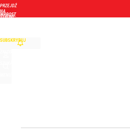
PRZEJDŹ
Udostępnij
23
Skomentuj
NA
WPROST
STRONĘ
GŁÓWNĄ
WIADOMOŚCI
POLITYKA
BIZNES
DOM
ZDROWIE
ROZRYWKA
TYGOD
Ekspert z mocnym porównaniem po wystąpieniu Naw
SUBSKRYBUJ
dodaj
ZALOGUJ
Wrze po roku Nawrockiego. „Największa hańba” ko
SZUKAJ
MENU
16
Ambasador Ukrainy: Ze strony Polaków miało mie
dodaj