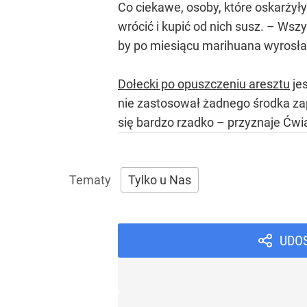
Co ciekawe, osoby, które oskarżył
wrócić i kupić od nich susz. – Wszy
by po miesiącu marihuana wyrosła 
Dołecki po opuszczeniu aresztu
jes
nie zastosował żadnego środka zap
się bardzo rzadko – przyznaje Ćwią
Tylko u Nas
UDO