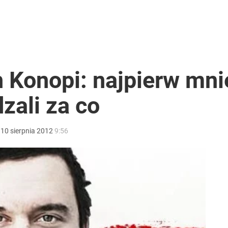
. Jest „ale”
i go Polacy. Sondaż dla „Wprost”
 Konopi: najpierw mni
zali za co
2030 roku?
:
10
sierpnia
2012
9:56