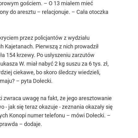
onorowym gościem. – O 13 miałem mieć
ony do aresztu – relacjonuje. – Cała otoczka
kryciem przez policjantów z wydziału
 Kajetanach. Pierwszą z nich prowadził
zła 154 krzewy. Po usłyszeniu zarzutów
ukasza W. miał nabyć 2 kg suszu za 6 tys. zł,
rdziej ciekawe, bo skoro śledczy wiedzieli,
 maju? – pyta Dołecki.
ki zwraca uwagę na fakt, że jego aresztowanie
 jak się teraz okazuje - zeznania okazały się
nych Konopi numer telefonu – mówi Dołecki. –
t prawda – dodaje.