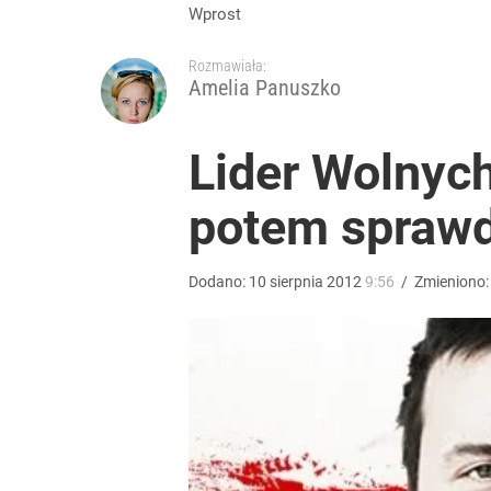
Polacy ocenili Nawrockiego. Posypały się „jedynki”
Wprost
Rozmawiała:
dodaj
Amelia Panuszko
Nawrocki ma szansę na drugą kadencję? Tak ocenil
Lider Wolnych
potem sprawd
10
Farmacja: wzrost pod presją. co czeka branżę do 
Dodano:
10
sierpnia
2012
9:56
/
Zmieniono
1