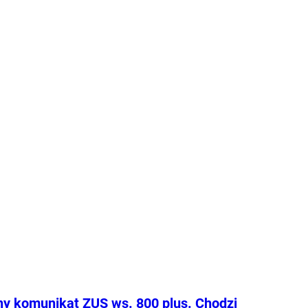
eśnie przestrzega przed porównywaniem
h prezydentów. – Andrzej Duda zdał w paru
ch egzamin celująco, ale jeszcze przez
as będzie niedoceniony, jak kiedyś
er Kwaśniewski, a po latach się to zmieniło
zy były rzecznik Andrzeja Dudy.
Tylko u
ka
howska
ny komunikat ZUS ws. 800 plus. Chodzi