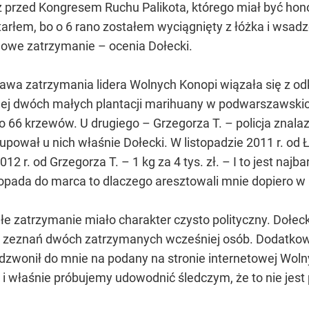
ż przed Kongresem Ruchu Palikota, którego miał być h
tarłem, bo o 6 rano zostałem wyciągnięty z łóżka i wsadz
ynowe zatrzymanie – ocenia Dołecki.
awa zatrzymania lidera Wolnych Konopi wiązała się z od
j dwóch małych plantacji marihuany w podwarszawskich
 66 krzewów. U drugiego – Grzegorza T. – policja znala
pował u nich właśnie Dołecki. W listopadzie 2011 r. od Ł
 r. od Grzegorza T. – 1 kg za 4 tys. zł. – I to jest najba
opada do marca to dlaczego aresztowali mnie dopiero w
łe zatrzymanie miało charakter czysto polityczny. Dołec
 zeznań dwóch zatrzymanych wcześniej osób. Dodatkowo -
dzwonił do mnie na podany na stronie internetowej Wol
e i właśnie próbujemy udowodnić śledczym, że to nie jes