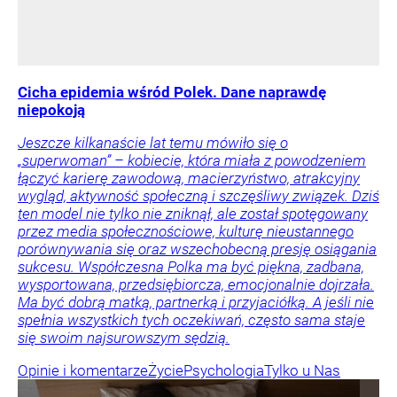
Cicha epidemia wśród Polek. Dane naprawdę
niepokoją
Jeszcze kilkanaście lat temu mówiło się o
„superwoman” – kobiecie, która miała z powodzeniem
łączyć karierę zawodową, macierzyństwo, atrakcyjny
wygląd, aktywność społeczną i szczęśliwy związek. Dziś
ten model nie tylko nie zniknął, ale został spotęgowany
przez media społecznościowe, kulturę nieustannego
porównywania się oraz wszechobecną presję osiągania
sukcesu. Współczesna Polka ma być piękna, zadbana,
wysportowana, przedsiębiorcza, emocjonalnie dojrzała.
Ma być dobrą matką, partnerką i przyjaciółką. A jeśli nie
spełnia wszystkich tych oczekiwań, często sama staje
się swoim najsurowszym sędzią.
Opinie i komentarze
Życie
Psychologia
Tylko u Nas