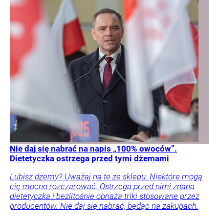
Nie daj się nabrać na napis „100% owoców”.
Dietetyczka ostrzega przed tymi dżemami
Lubisz dżemy? Uważaj na te ze sklepu. Niektóre mogą
cię mocno rozczarować. Ostrzega przed nimi znana
dietetyczka i bezlitośnie obnaża triki stosowane przez
producentów. Nie daj się nabrać, będąc na zakupach.