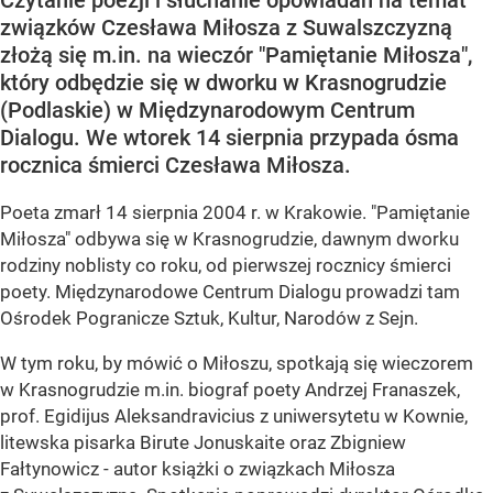
Czytanie poezji i słuchanie opowiadań na temat
związków Czesława Miłosza z Suwalszczyzną
złożą się m.in. na wieczór "Pamiętanie Miłosza",
który odbędzie się w dworku w Krasnogrudzie
(Podlaskie) w Międzynarodowym Centrum
Dialogu. We wtorek 14 sierpnia przypada ósma
rocznica śmierci Czesława Miłosza.
Poeta zmarł 14 sierpnia 2004 r. w Krakowie. "Pamiętanie
Miłosza" odbywa się w Krasnogrudzie, dawnym dworku
rodziny noblisty co roku, od pierwszej rocznicy śmierci
poety. Międzynarodowe Centrum Dialogu prowadzi tam
Ośrodek Pogranicze Sztuk, Kultur, Narodów z Sejn.
W tym roku, by mówić o Miłoszu, spotkają się wieczorem
w Krasnogrudzie m.in. biograf poety Andrzej Franaszek,
prof. Egidijus Aleksandravicius z uniwersytetu w Kownie,
litewska pisarka Birute Jonuskaite oraz Zbigniew
Fałtynowicz - autor książki o związkach Miłosza