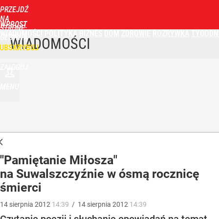
PRZEJDŹ
NA
WPROST
STRONĘ
WIADOMOŚCI
POLITYKA
BIZNES
DOM
ZDROWIE
ROZRYWKA
TYGODN
GŁÓWNĄ
WIADOMOŚCI
UBSKRYBUJ
ZALOGUJ
MENU
"Pamiętanie Miłosza"
na Suwalszczyźnie w ósmą rocznicę
śmierci
14
sierpnia
2012
14:39
/
14
sierpnia
2012
14:39