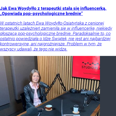
Jak Ewa Woydyłło z terapeutki stała się influencerką.
„Opowiada pop-psychologiczne brednie”
W ostatnich latach Ewa Woydyłło-Osiatyńska z cenionej
terapeutki uzależnień zamieniła się w influencerkę, niekiedy
głoszącą pop-psychologiczne brednie. Paradoksalnie to, co
ostatnio powiedziała o Idze Świątek, nie jest ani najbardziej
kontrowersyjne, ani najgroźniejsze. Problem w tym, że
wszyscy udawali, że tego nie widzą.