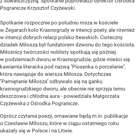
z Suwalszczyzną. Spotkanie poprowadzi dyrektor Ośrodka
Pogranicze Krzysztof Czyżewski.
Spotkanie rozpocznie po południu msza w kościele
w Żegarach koło Krasnogrudy w intencji poety, ale również
w intencji dobrych relacji polsko-ltewskich. Cioteczny
dziadek Miłosza był fundatorem dzwonu do tego kościoła.
Miłośnicy twórczości noblisty spotkają się później
w podziemiach dworu w Krasnogrudzie, gdzie mieści się
kawiarnia literacka pod nazwą "Piosenka o porcelanie",
która nawiązuje do wiersza Miłosza. Dotychczas
"Pamiętanie Miłosza" odbywało się na ganku
krasnogrudzkiego dworu, ale obecnie nie sprzyja temu
deszczowa i chłodna aura - powiedziała Małgorzata
Czyżewska z Ośrodka Pogranicze.
Oprócz czytania poezji, omawiane będą m.in. publikacje
o Czesławie Miłoszu, które w ciągu ostatniego roku
ukazały się w Polsce i na Litwie.