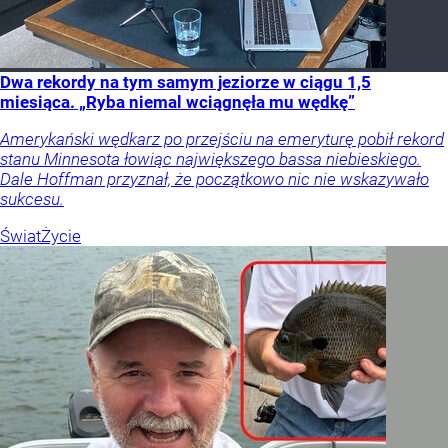
Dwa rekordy na tym samym jeziorze w ciągu 1,5
miesiąca. „Ryba niemal wciągnęła mu wędkę”
Amerykański wędkarz po przejściu na emeryturę pobił rekord
stanu Minnesota łowiąc największego bassa niebieskiego.
Dale Hoffman przyznał, że początkowo nic nie wskazywało
sukcesu.
Świat
Życie