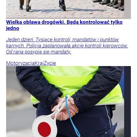
Wielka obława drogówki. Będą kontrolować tylko
jedno
Jeden dzień. Tysiące kontroli, mandatów i punktów
karnych. Policja zaplanowała akcję kontroli kierowców.
Od rana posypią się mandaty.
Motoryzacja
Kraj
Życie