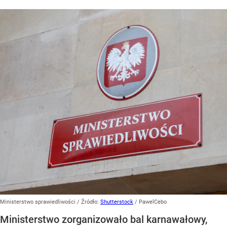
Ministerstwo sprawiedliwości
/ Źródło:
Shutterstock
/
PawelCebo
Ministerstwo zorganizowało bal karnawałowy,