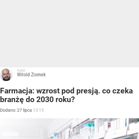
Autor:
Witold Ziomek
Farmacja: wzrost pod presją. co czeka
branżę do 2030 roku?
Dodano:
27
lipca
13:15