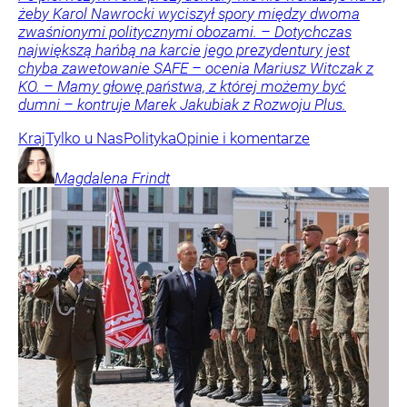
żeby Karol Nawrocki wyciszył spory między dwoma
zwaśnionymi politycznymi obozami. – Dotychczas
największą hańbą na karcie jego prezydentury jest
chyba zawetowanie SAFE – ocenia Mariusz Witczak z
KO. – Mamy głowę państwa, z której możemy być
dumni – kontruje Marek Jakubiak z Rozwoju Plus.
Kraj
Tylko u Nas
Polityka
Opinie i komentarze
Magdalena
Frindt