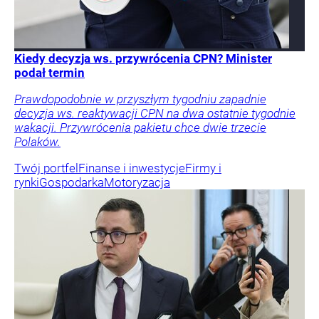
Kiedy decyzja ws. przywrócenia CPN? Minister
podał termin
Prawdopodobnie w przyszłym tygodniu zapadnie
decyzja ws. reaktywacji CPN na dwa ostatnie tygodnie
wakacji. Przywrócenia pakietu chce dwie trzecie
Polaków.
Twój portfel
Finanse i inwestycje
Firmy i
rynki
Gospodarka
Motoryzacja