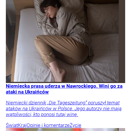
Niemiecka prasa uderza w Nawrockiego. Wini go za
ataki na Ukraińców
Niemiecki dziennik „Die Tageszeitung” poruszył temat
ataków na Ukraińców w Polsce. Jego autorzy nie mają
wątpliwości, kto ponosi tutaj winę.
Świat
Kraj
Opinie i komentarze
Życie