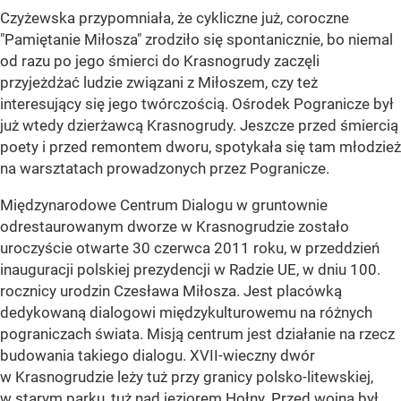
Czyżewska przypomniała, że cykliczne już, coroczne
"Pamiętanie Miłosza" zrodziło się spontanicznie, bo niemal
od razu po jego śmierci do Krasnogrudy zaczęli
przyjeżdżać ludzie związani z Miłoszem, czy też
interesujący się jego twórczością. Ośrodek Pogranicze był
już wtedy dzierżawcą Krasnogrudy. Jeszcze przed śmiercią
poety i przed remontem dworu, spotykała się tam młodzież
na warsztatach prowadzonych przez Pogranicze.
Międzynarodowe Centrum Dialogu w gruntownie
odrestaurowanym dworze w Krasnogrudzie zostało
uroczyście otwarte 30 czerwca 2011 roku, w przeddzień
inauguracji polskiej prezydencji w Radzie UE, w dniu 100.
rocznicy urodzin Czesława Miłosza. Jest placówką
dedykowaną dialogowi międzykulturowemu na różnych
pograniczach świata. Misją centrum jest działanie na rzecz
budowania takiego dialogu. XVII-wieczny dwór
w Krasnogrudzie leży tuż przy granicy polsko-litewskiej,
w starym parku, tuż nad jeziorem Hołny. Przed wojną był