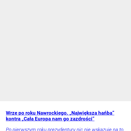
Wrze po roku Nawrockiego. „Największa hańba”
kontra „Cała Europa nam go zazdrości”
Po pierwszym roku prezydentury nic nie wskazuje na to,