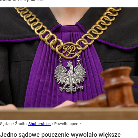
Sędzia
/ Źródło:
Shutterstock
/
PawelKacperek
Jedno sądowe pouczenie wywołało większe