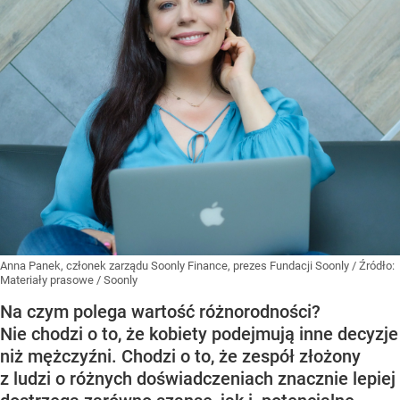
Anna Panek, członek zarządu Soonly Finance, prezes Fundacji Soonly
/ Źródło:
Materiały prasowe
/
Soonly
Na czym polega wartość różnorodności?
Nie chodzi o to, że kobiety podejmują inne decyzje
niż mężczyźni. Chodzi o to, że zespół złożony
z ludzi o różnych doświadczeniach znacznie lepiej