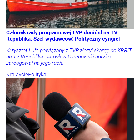
Członek rady programowej TVP doniósł na TV
Republika. Szef wydawców: Polityczny cyngiel
Krzysztof Luft, powiązany z TVP, złożył skargę do KRRiT
na TV Republika. Jarosław Olechowski gorzko
zareagował na jego ruch.
Kraj
Życie
Polityka