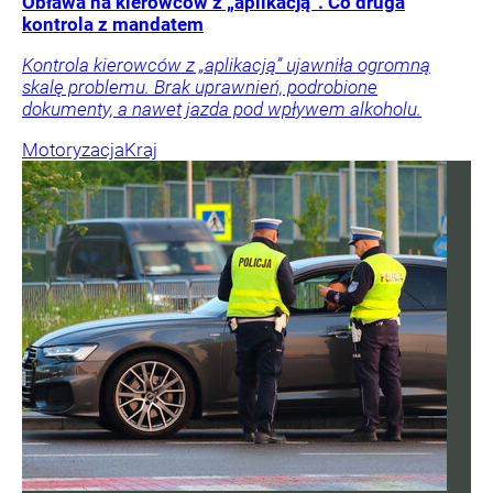
Obława na kierowców z „aplikacją”. Co druga
kontrola z mandatem
Kontrola kierowców z „aplikacją” ujawniła ogromną
skalę problemu. Brak uprawnień, podrobione
dokumenty, a nawet jazda pod wpływem alkoholu.
Motoryzacja
Kraj