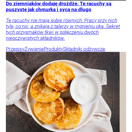
Do ziemniaków dodaję drożdże. Te racuchy są
puszyste jak chmurka i sycą na długo
Te racuchy nie mają sobie równych. Pracy przy nich
tyle, co nic, a znikają z talerzy w mgnieniu oka. Sekret
tych przysmaków tkwi w połączeniu dwóch
nieoczywistych składników.
Przepisy
Żywienie
Produkty
Składniki odżywcze