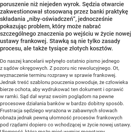
poruszenie niż niejeden wyrok. Sędzia otwarcie
zakwestionował stosowaną przez banki praktykę
składania „niby-oświadczeń”, jednocześnie
pokazując problem, który może nabrać
szczególnego znaczenia po wejściu w życie nowej
ustawy frankowej. Stawką są nie tylko zasady
procesu, ale także tysiące złotych kosztów.
Do naszej kancelarii wpłynęło ostatnio pismo jednego
z sądów okręgowych. Z pozoru nic rewolucyjnego. Ot,
wyznaczenie terminu rozprawy w sprawie frankowej.
Jednak treść szablonu pouczenia powoduje, że człowieka
bierze ochota, aby wydrukować ten dokument i oprawić
w ramki. Sąd dał wyraz swoim poglądom na pewne
procesowe działania banków w bardzo dobitny sposób.
Frustracja sędziego wyrażona w zabawnych słowach
obnaża jednak pewną ułomność procesów frankowych
pod rządami dopiero co wchodzącej w życie nowej ustawy.
Ułomność, która może mieć wymiar monetarny.