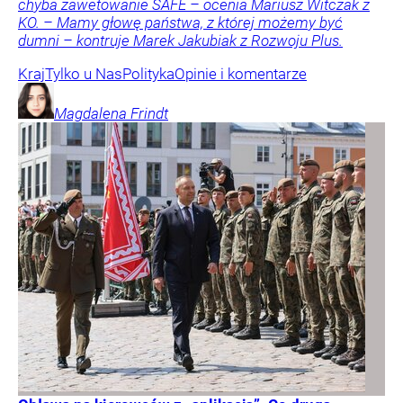
chyba zawetowanie SAFE – ocenia Mariusz Witczak z
KO. – Mamy głowę państwa, z której możemy być
dumni – kontruje Marek Jakubiak z Rozwoju Plus.
Kraj
Tylko u Nas
Polityka
Opinie i komentarze
Magdalena
Frindt