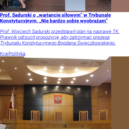
Prof. Sadurski o „wariancie siłowym” w Trybunale
Konstytucyjnym. „Nie bardzo sobie wyobrażam”
Prof. Wojciech Sadurski przedstawił plan na naprawę TK.
Prawnik odrzucił propozycję, aby zatrzymać prezesa
Trybunału Konstytucyjnego Bogdana Święczkowskiego.
Kraj
Polityka