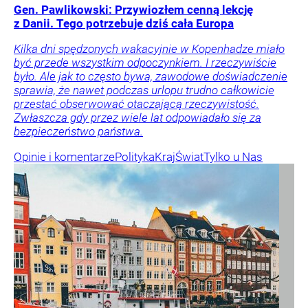
Gen. Pawlikowski: Przywiozłem cenną lekcję
z Danii. Tego potrzebuje dziś cała Europa
Kilka dni spędzonych wakacyjnie w Kopenhadze miało
być przede wszystkim odpoczynkiem. I rzeczywiście
było. Ale jak to często bywa, zawodowe doświadczenie
sprawia, że nawet podczas urlopu trudno całkowicie
przestać obserwować otaczającą rzeczywistość.
Zwłaszcza gdy przez wiele lat odpowiadało się za
bezpieczeństwo państwa.
Opinie i komentarze
Polityka
Kraj
Świat
Tylko u Nas