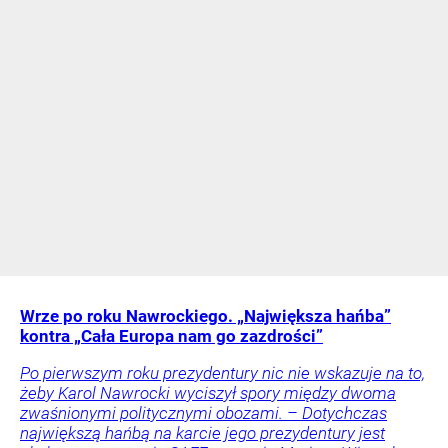
Wrze po roku Nawrockiego. „Największa hańba”
kontra „Cała Europa nam go zazdrości”
Po pierwszym roku prezydentury nic nie wskazuje na to,
żeby Karol Nawrocki wyciszył spory między dwoma
zwaśnionymi politycznymi obozami. – Dotychczas
największą hańbą na karcie jego prezydentury jest