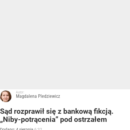
Autor:
Magdalena Pledziewicz
Sąd rozprawił się z bankową fikcją.
„Niby-potrącenia” pod ostrzałem
Dodano:
4
sierpnia
6:32