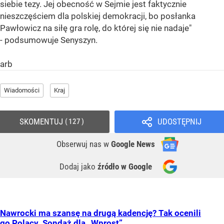
siebie tezy. Jej obecność w Sejmie jest faktycznie
nieszczęściem dla polskiej demokracji, bo posłanka
Pawłowicz na siłę gra rolę, do której się nie nadaje"
- podsumowuje Senyszyn.
arb
Wiadomości
Kraj
SKOMENTUJ
UDOSTĘPNIJ
127
Obserwuj nas
w
Google News
Dodaj jako
źródło w Google
Nawrocki ma szansę na drugą kadencję? Tak ocenili
go Polacy. Sondaż dla „Wprost”