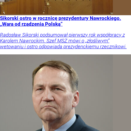
Sikorski ostro w rocznicę prezydentury Nawrockiego.
„Wara od rządzenia Polską”
Radosław Sikorski podsumował pierwszy rok współpracy z
Karolem Nawrockim. Szef MSZ mówi o „złośliwym”
wetowaniu i ostro odpowiada prezydenckiemu rzecznikowi.