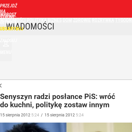
PRZEJDŹ
NA
WPROST
STRONĘ
WIADOMOŚCI
POLITYKA
BIZNES
DOM
ZDROWIE
ROZRYWKA
TYGODN
GŁÓWNĄ
WIADOMOŚCI
UBSKRYBUJ
ZALOGUJ
MENU
Senyszyn radzi posłance PiS: wróć
do kuchni, politykę zostaw innym
15
sierpnia
2012
5:24
/
15
sierpnia
2012
5:24