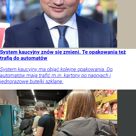
System kaucyjny znów się zmieni. Te opakowania też
trafią do automatów
System kaucyjny ma objąć kolejne opakowania. Do
automatów mają trafić m.in. kartony po napojach i
jednorazowe butelki szklane.