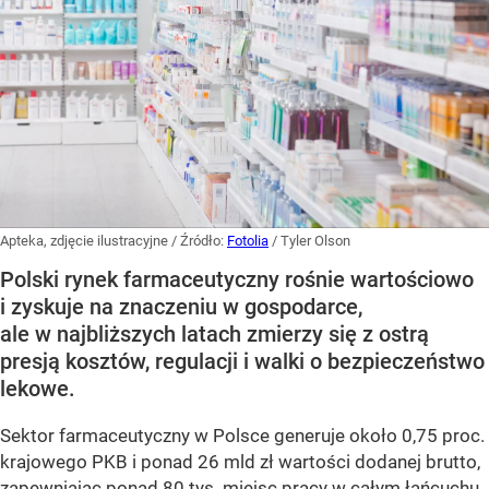
Apteka, zdjęcie ilustracyjne
/ Źródło:
Fotolia
/
Tyler Olson
Polski rynek farmaceutyczny rośnie wartościowo
i zyskuje na znaczeniu w gospodarce,
ale w najbliższych latach zmierzy się z ostrą
presją kosztów, regulacji i walki o bezpieczeństwo
lekowe.
Sektor farmaceutyczny w Polsce generuje około 0,75 proc.
krajowego PKB i ponad 26 mld zł wartości dodanej brutto,
zapewniając ponad 80 tys. miejsc pracy w całym łańcuchu