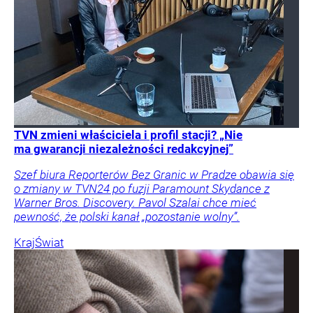
TVN zmieni właściciela i profil stacji? „Nie
ma gwarancji niezależności redakcyjnej”
Szef biura Reporterów Bez Granic w Pradze obawia się
o zmiany w TVN24 po fuzji Paramount Skydance z
Warner Bros. Discovery. Pavol Szalai chce mieć
pewność, że polski kanał „pozostanie wolny”.
Kraj
Świat