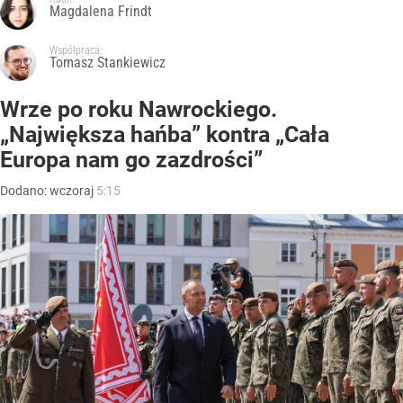
Magdalena Frindt
Współpraca:
Tomasz Stankiewicz
Wrze po roku Nawrockiego.
„Największa hańba” kontra „Cała
Europa nam go zazdrości”
Dodano:
wczoraj
5:15