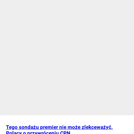
Tego sondażu premier nie może zlekceważyć.
Polacy o przywróceniu CPN