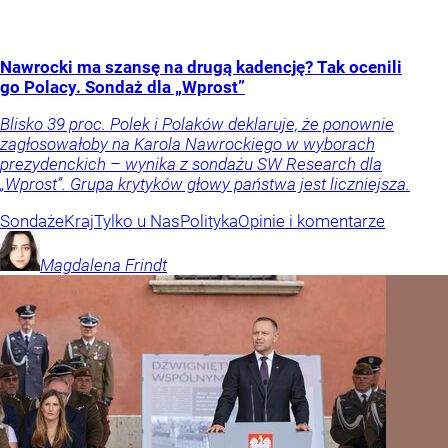
Nawrocki ma szansę na drugą kadencję? Tak ocenili
go Polacy. Sondaż dla „Wprost”
Blisko 39 proc. Polek i Polaków deklaruje, że ponownie
zagłosowałoby na Karola Nawrockiego w wyborach
prezydenckich – wynika z sondażu SW Research dla
„Wprost”. Grupa krytyków głowy państwa jest liczniejsza.
Sondaże
Kraj
Tylko u Nas
Polityka
Opinie i komentarze
Magdalena
Frindt