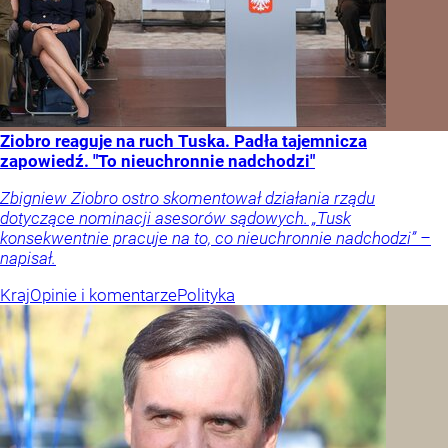
Ziobro reaguje na ruch Tuska. Padła tajemnicza
zapowiedź. "To nieuchronnie nadchodzi"
Zbigniew Ziobro ostro skomentował działania rządu
dotyczące nominacji asesorów sądowych. „Tusk
konsekwentnie pracuje na to, co nieuchronnie nadchodzi” –
napisał.
Kraj
Opinie i komentarze
Polityka