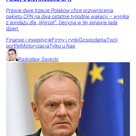
Prawie dwie trzecie Polaków chce przywrócenia
pakietu CPN na dwa ostatnie tygodnie wakacji – wynika
z sondażu dla „Wprost”. Decyzja w tej sprawie lada
dzień.
Finanse i inwestycje
Firmy i rynki
Gospodarka
Twój
portfel
Motoryzacja
Tylko u Nas
Radosław
Święcki