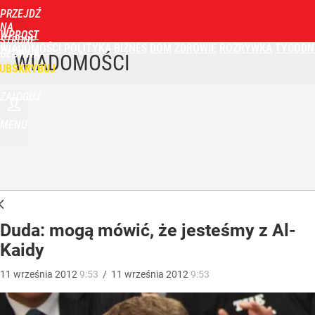
PRZEJDŹ
NA
WPROST
STRONĘ
WIADOMOŚCI
POLITYKA
BIZNES
DOM
ZDROWIE
ROZRYWKA
TYGODN
GŁÓWNĄ
WIADOMOŚCI
UBSKRYBUJ
ZALOGUJ
MENU
Duda: mogą mówić, że jesteśmy z Al-
Kaidy
11
września
2012
9:53
/
11
września
2012
9:53