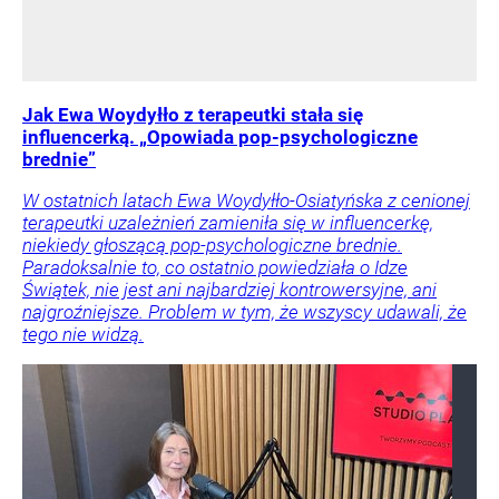
Jak Ewa Woydyłło z terapeutki stała się
influencerką. „Opowiada pop-psychologiczne
brednie”
W ostatnich latach Ewa Woydyłło-Osiatyńska z cenionej
terapeutki uzależnień zamieniła się w influencerkę,
niekiedy głoszącą pop-psychologiczne brednie.
Paradoksalnie to, co ostatnio powiedziała o Idze
Świątek, nie jest ani najbardziej kontrowersyjne, ani
najgroźniejsze. Problem w tym, że wszyscy udawali, że
tego nie widzą.