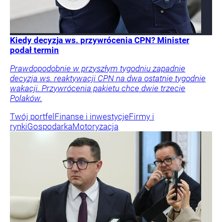
Kiedy decyzja ws. przywrócenia CPN? Minister
podał termin
Prawdopodobnie w przyszłym tygodniu zapadnie
decyzja ws. reaktywacji CPN na dwa ostatnie tygodnie
wakacji. Przywrócenia pakietu chce dwie trzecie
Polaków.
Twój portfel
Finanse i inwestycje
Firmy i
rynki
Gospodarka
Motoryzacja