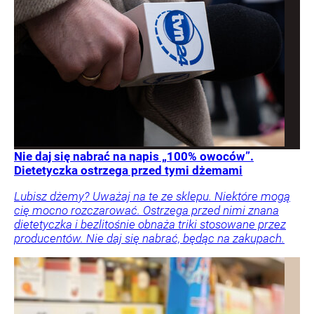
Nie daj się nabrać na napis „100% owoców”.
Dietetyczka ostrzega przed tymi dżemami
Lubisz dżemy? Uważaj na te ze sklepu. Niektóre mogą
cię mocno rozczarować. Ostrzega przed nimi znana
dietetyczka i bezlitośnie obnaża triki stosowane przez
producentów. Nie daj się nabrać, będąc na zakupach.