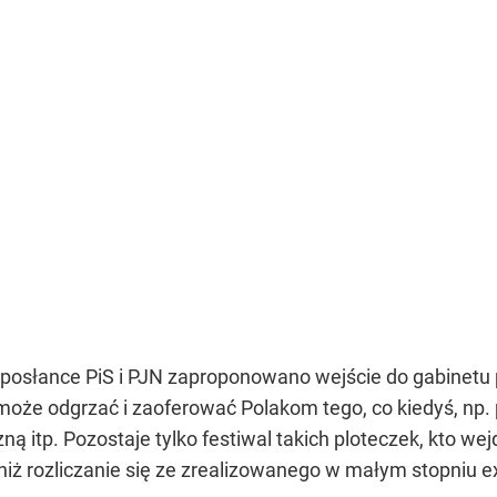
ej posłance PiS i PJN zaproponowano wejście do gabinetu
e może odgrzać i zaoferować Polakom tego, co kiedyś, np
ą itp. Pozostaje tylko festiwal takich ploteczek, kto we
 niż rozliczanie się ze zrealizowanego w małym stopniu e