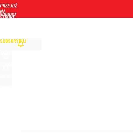
PRZEJDŹ
Udostępnij
4
Skomentuj
NA
WPROST
STRONĘ
GŁÓWNĄ
WIADOMOŚCI
POLITYKA
BIZNES
DOM
ZDROWIE
ROZRYWKA
TYGOD
„Nie chodzi o zemstę”. Mocny apel w sprawie ofiar 
SUBSKRYBUJ
dodaj
ZALOGUJ
Narzekają na Nawrockiego „jak ktoś taki został 
SZUKAJ
MENU
3
Moskwa znów wygraża Polsce i atakuje Nawrockieg
dodaj