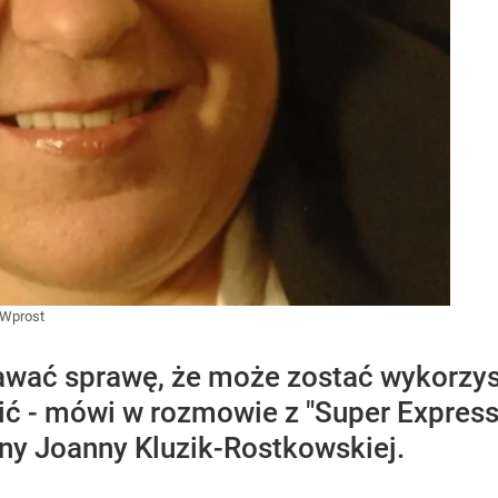
Wprost
awać sprawę, że może zostać wykorzyst
obić - mówi w rozmowie z "Super Expres
jny Joanny Kluzik-Rostkowskiej.