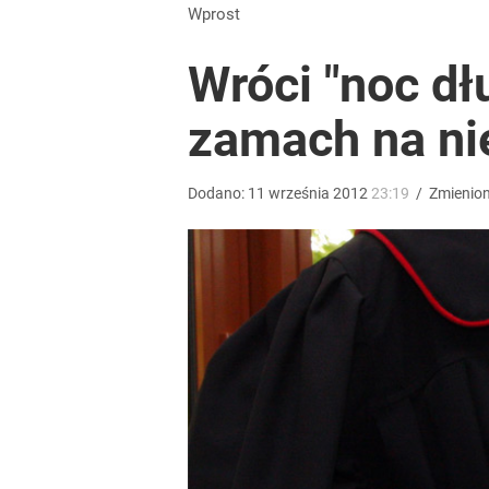
Wprost
Wróci "noc dł
zamach na ni
Dodano:
11
września
2012
23:19
/
Zmienio