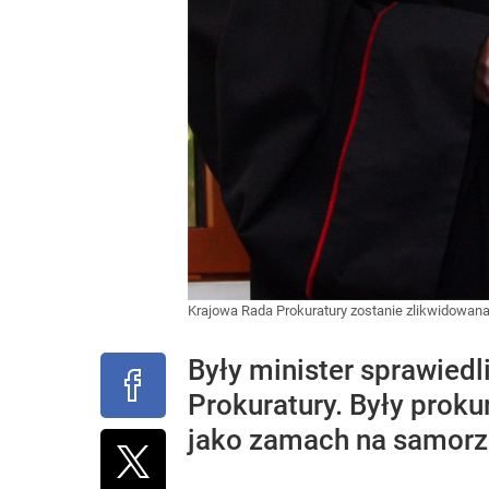
Krajowa Rada Prokuratury zostanie zlikwidowana
Były minister sprawiedl
Prokuratury. Były proku
jako zamach na samorzą