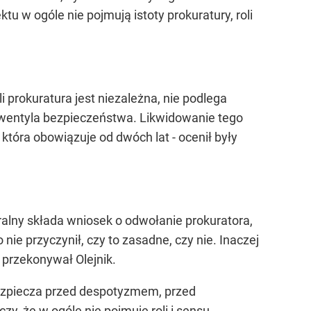
tu w ogóle nie pojmują istoty prokuratury, roli
i prokuratura jest niezależna, nie podlega
, wentyla bezpieczeństwa. Likwidowanie tego
tóra obowiązuje od dwóch lat - ocenił były
ralny składa wniosek o odwołanie prokuratora,
nie przyczynił, czy to zasadne, czy nie. Inaczej
 przekonywał Olejnik.
ezpiecza przed despotyzmem, przed
y, że w ogóle nie pojmuje roli i sensu