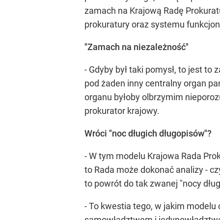
zamach na Krajową Radę Prokuratury 
prokuratury oraz systemu funkcjon
"Zamach na niezależność"
- Gdyby był taki pomysł, to jest t
pod żaden inny centralny organ pa
organu byłoby olbrzymim nieporozu
prokurator krajowy.
Wróci "noc długich długopisów"?
- W tym modelu Krajowa Rada Proku
to Rada może dokonać analizy - czy 
to powrót do tak zwanej "nocy dłu
- To kwestia tego, w jakim model
samowładztwem i jedynowładztwem.Je