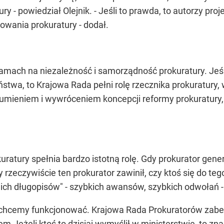
- powiedział Olejnik. - Jeśli to prawda, to autorzy projek
owania prokuratury - dodał.
o zamach na niezależność i samorządność prokuratury. Jeśl
ństwa, to Krajowa Rada pełni rolę rzecznika prokuratury
mieniem i wywróceniem koncepcji reformy prokuratury, k
ratury spełnia bardzo istotną rolę. Gdy prokurator gene
rzeczywiście ten prokurator zawinił, czy ktoś się do tego 
gich długopisów" - szybkich awansów, szybkich odwołań -
u chcemy funkcjonować. Krajowa Rada Prokuratorów zab
żeli ktoś to dzisiaj wymyślił w ministerstwie, to znacz