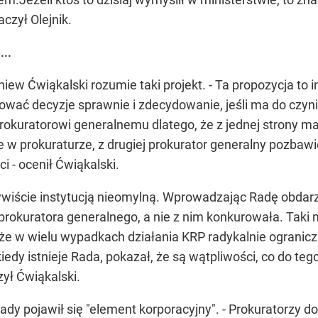
czył Olejnik.
...
niew Ćwiąkalski rozumie taki projekt. - Ta propozycja to
wać decyzje sprawnie i zdecydowanie, jeśli ma do czynie
prokuratorowi generalnemu dlatego, że z jednej strony
 w prokuraturze, z drugiej prokurator generalny pozbawi
i - ocenił Ćwiąkalski.
czywiście instytucją nieomylną. Wprowadzając Radę obda
 prokuratora generalnego, a nie z nim konkurowała. Taki
 że w wielu wypadkach działania KRP radykalnie ogranicz
iedy istnieje Rada, pokazał, że są wątpliwości, co do teg
zył Ćwiąkalski.
y pojawił się "element korporacyjny". - Prokuratorzy do