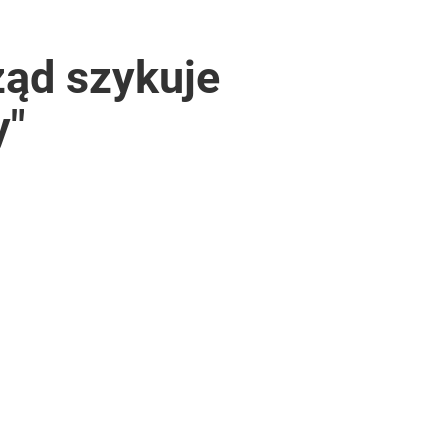
ząd szykuje
y"