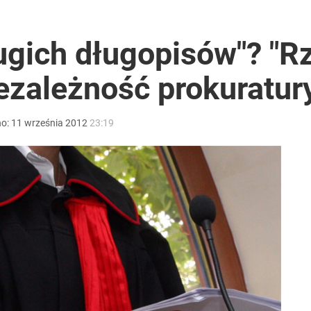
ugich długopisów"? "R
ezależność prokuratur
no:
11
września
2012
23:19