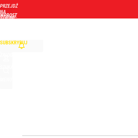
PRZEJDŹ
Udostępnij
5
Skomentuj
NA
WPROST
STRONĘ
GŁÓWNĄ
WIADOMOŚCI
POLITYKA
BIZNES
DOM
ZDROWIE
ROZRYWKA
TYGOD
SUBSKRYBUJ
ZALOGUJ
SZUKAJ
MENU