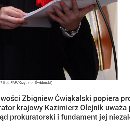
? (fot. PAP/Krzysztof Świderski)
iwości Zbigniew Ćwiąkalski popiera pro
rator krajowy Kazimierz Olejnik uważa 
d prokuratorski i fundament jej niezal