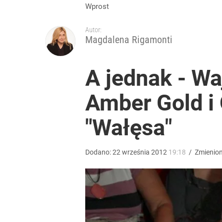
Wprost
Autor:
Magdalena Rigamonti
A jednak - Wa
Amber Gold i 
"Wałęsa"
Dodano:
22
września
2012
19:18
/
Zmienio