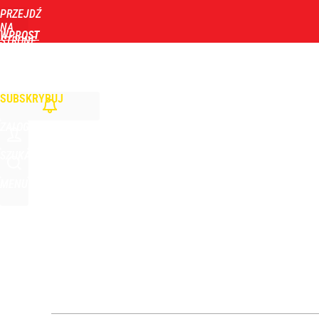
PRZEJDŹ
Udostępnij
10
Skomentuj
NA
WPROST
STRONĘ
GŁÓWNĄ
WIADOMOŚCI
POLITYKA
BIZNES
DOM
ZDROWIE
ROZRYWKA
TYGOD
SUBSKRYBUJ
ZALOGUJ
SZUKAJ
MENU