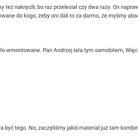
y też nakręcili, bo raz przeleciał czy dwa razy. On naprawd
wane do kogo, żeby oni dali to za darmo, że myśmy absolu
było wmontowane. Pan Andrzej lata tym samolotem, Więcki
yć tego. No, zaczęliśmy jakiś materiał już tam kombinowa