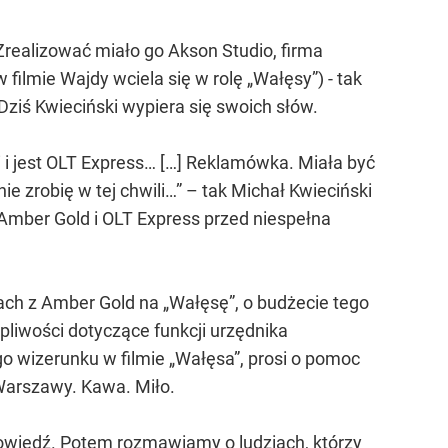
Zrealizować miało go Akson Studio, firma
filmie Wajdy wciela się w rolę „Wałęsy”) - tak
Dziś Kwieciński wypiera się swoich słów.
i i jest OLT Express… […] Reklamówka. Miała być
ie zrobię w tej chwili…” – tak Michał Kwieciński
Amber Gold i OLT Express przed niespełna
ch z Amber Gold na „Wałęsę”, o budżecie tego
liwości dotyczące funkcji urzędnika
 wizerunku w filmie „Wałęsa”, prosi o pomoc
Warszawy. Kawa. Miło.
powiedź. Potem rozmawiamy o ludziach, którzy