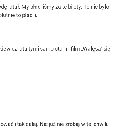
ę latał. My płaciliśmy za te bilety. To nie było
tnie to płacili.
ewicz lata tymi samolotami, film „Wałęsa” się
ć i tak dalej. Nic już nie zrobię w tej chwili.