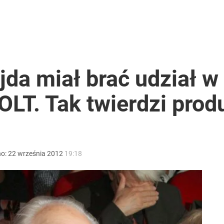
jda miał brać udział w
OLT. Tak twierdzi prod
no:
22
września
2012
19:18