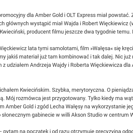
 promocyjny dla Amber Gold i OLT Express miał powstać. 
ch głównych wystąpić miał Wajda i Robert Więckiewicz (w 
Kwieciński, producent filmu jeszcze dwa tygodnie temu. 
ięckiewicz lata tymi samolotami, film »Wałęsa« się kręc
y jakiś materiał już tam kombinować i tak dalej. Nic już n
 z udziałem Andrzeja Wajdy i Roberta Więckiewicza dla 
chałem Kwiecińskim. Szybka, merytoryczna. O pieniądza
. Mój rozmówca jest przygotowany. Tylko kiedy ma wątp
m Amber Gold i zgód Lecha Wałęsy na wykorzystanie jego
 słonecznym gabinecie w willi Akson Studio w centrum 
– pytam na początek i od razu otrzymuję precyzyjną od