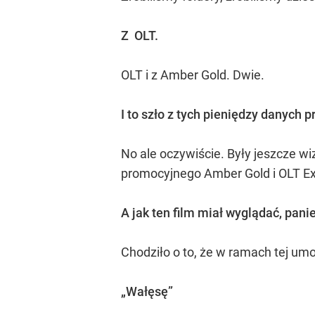
Z OLT.
OLT i z Amber Gold. Dwie.
I to szło z tych pieniędzy danych p
No ale oczywiście. Były jeszcze wiz
promocyjnego Amber Gold i OLT Exp
A jak ten film miał wyglądać, pani
Chodziło o to, że w ramach tej umo
„Wałęsę”