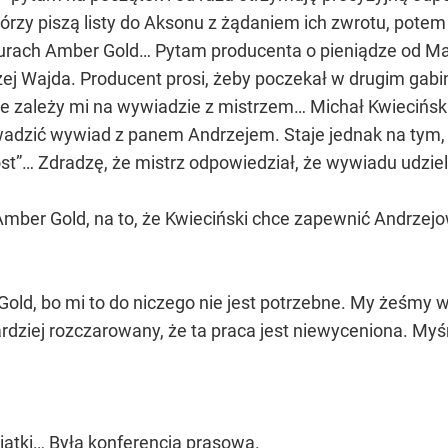
 którzy piszą listy do Aksonu z żądaniem ich zwrotu, pot
urach Amber Gold… Pytam producenta o pieniądze od Mar
zej Wajda. Producent prosi, żeby poczekał w drugim gabi
 że zależy mi na wywiadzie z mistrzem… Michał Kwiecińsk
adzić wywiad z panem Andrzejem. Staje jednak na tym,
st”… Zdradzę, że mistrz odpowiedział, że wywiadu udzie
ber Gold, na to, że Kwieciński chce zapewnić Andrzejo
ld, bo mi to do niczego nie jest potrzebne. My żeśmy wyk
ardziej rozczarowany, że ta praca jest niewyceniona. Myśmy
siątki… Była konferencja prasowa.