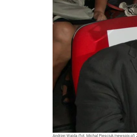
Andrzej Wajda (fot. Michal Piesciuk/newspix.pl)