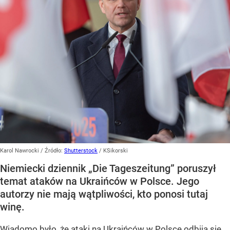
Karol Nawrocki
/ Źródło:
Shutterstock
/
KSikorski
Niemiecki dziennik „Die Tageszeitung” poruszył
temat ataków na Ukraińców w Polsce. Jego
autorzy nie mają wątpliwości, kto ponosi tutaj
winę.
Wiadomo było, że ataki na Ukraińców w Polsce odbiją się