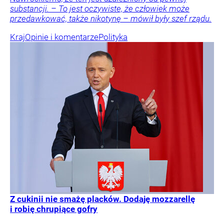
substancji. – To jest oczywiste, że człowiek może
przedawkować, także nikotynę – mówił były szef rządu.
Kraj
Opinie i komentarze
Polityka
Z cukinii nie smażę placków. Dodaję mozzarellę
i robię chrupiące gofry