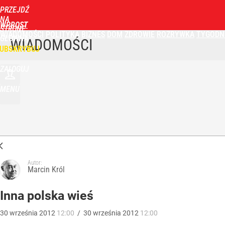
PRZEJDŹ
NA
WPROST
STRONĘ
WIADOMOŚCI
POLITYKA
BIZNES
DOM
ZDROWIE
ROZRYWKA
TYGODN
GŁÓWNĄ
WIADOMOŚCI
UBSKRYBUJ
ZALOGUJ
MENU
Autor:
Marcin Król
Inna polska wieś
30
września
2012
12:00
/
30
września
2012
12:00