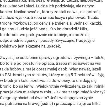
pięćdziesiątką, mili, bez pretensji, dorzeczni, niepolityczni,
bez układów i sieci. Ludzie ich podziwiają, ale na tym
koniec. Naśladować ci, którzy zostali na wsi, nie potrafią.
Za dużo wysiłku, trzeba umieć liczyć i planować. Trzeba
trochę ryzykować, bo ceny się zmieniają. Jednak i kaczki,
i galaretki ludzie jeść będą. Kto im doradził? Nikt,
bo doradztwo praktycznie nie istnieje, mimo że są
odpowiednie agendy i posady. Zwyczajne, tradycyjne
rolnictwo jest skazane na upadek.
Zwyczajne codzienne uprawy ogrodu warzywnego – także,
bo to się po prostu nie opłaca, trzeba mieć nawet na wsi
takie hobby, a ma je coraz mniej osób. Więc nawet, jeżeli
to PSL broni tych rolników, którzy mają 5-7 hektarów i żyją
w błędnym kole przetrwania do wiosny, to oni dają się
bronić, bo są leniwi. Wielokrotnie wyliczałem, że taki rolnik
pracuje dwa miesiące w roku. Jak ma z tego mieć kokosy?
Czego by chciał od świata? Jeśli woli spędzać życie
na patrzeniu na krowę (jedną) i przeczepianiu jej co kilka