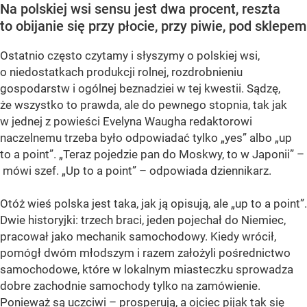
Na polskiej wsi sensu jest dwa procent, reszta
to obijanie się przy płocie, przy piwie, pod sklepem
Ostatnio często czytamy i słyszymy o polskiej wsi,
o niedostatkach produkcji rolnej, rozdrobnieniu
gospodarstw i ogólnej beznadziei w tej kwestii. Sądzę,
że wszystko to prawda, ale do pewnego stopnia, tak jak
w jednej z powieści Evelyna Waugha redaktorowi
naczelnemu trzeba było odpowiadać tylko „yes” albo „up
to a point”. „Teraz pojedzie pan do Moskwy, to w Japonii” –
mówi szef. „Up to a point” – odpowiada dziennikarz.
Otóż wieś polska jest taka, jak ją opisują, ale „up to a point”.
Dwie historyjki: trzech braci, jeden pojechał do Niemiec,
pracował jako mechanik samochodowy. Kiedy wrócił,
pomógł dwóm młodszym i razem założyli pośrednictwo
samochodowe, które w lokalnym miasteczku sprowadza
dobre zachodnie samochody tylko na zamówienie.
Ponieważ są uczciwi – prosperują, a ojciec pijak tak się