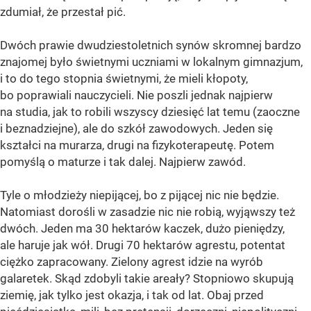
zdumiał, że przestał pić.
Dwóch prawie dwudziestoletnich synów skromnej bardzo
znajomej było świetnymi uczniami w lokalnym gimnazjum,
i to do tego stopnia świetnymi, że mieli kłopoty,
bo poprawiali nauczycieli. Nie poszli jednak najpierw
na studia, jak to robili wszyscy dziesięć lat temu (zaoczne
i beznadziejne), ale do szkół zawodowych. Jeden się
kształci na murarza, drugi na fizykoterapeutę. Potem
pomyślą o maturze i tak dalej. Najpierw zawód.
Tyle o młodzieży niepijącej, bo z pijącej nic nie będzie.
Natomiast dorośli w zasadzie nic nie robią, wyjąwszy też
dwóch. Jeden ma 30 hektarów kaczek, dużo pieniędzy,
ale haruje jak wół. Drugi 70 hektarów agrestu, potentat
ciężko zapracowany. Zielony agrest idzie na wyrób
galaretek. Skąd zdobyli takie areały? Stopniowo skupują
ziemię, jak tylko jest okazja, i tak od lat. Obaj przed