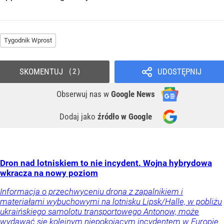
Tygodnik Wprost
SKOMENTUJ
UDOSTĘPNIJ
2
Obserwuj nas
w
Google News
Dodaj jako
źródło w Google
Dron nad lotniskiem to nie incydent. Wojna hybrydowa
wkracza na nowy poziom
Informacja o przechwyceniu drona z zapalnikiem i
materiałami wybuchowymi na lotnisku Lipsk/Halle, w pobliżu
ukraińskiego samolotu transportowego Antonow, może
wydawać się kolejnym niepokojącym incydentem w Europie.