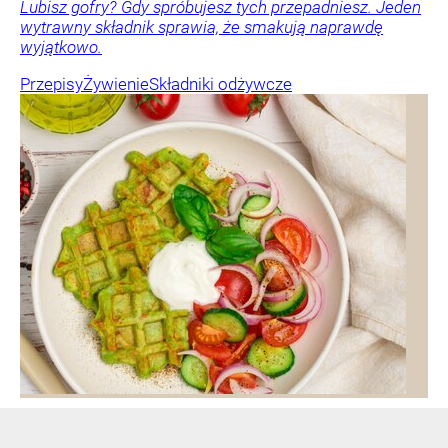
Lubisz gofry? Gdy spróbujesz tych przepadniesz. Jeden
wytrawny składnik sprawia, że smakują naprawdę
wyjątkowo.
Przepisy
Żywienie
Składniki odżywcze