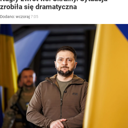
zrobiła się dramatyczna
Dodano:
wczoraj
7:05