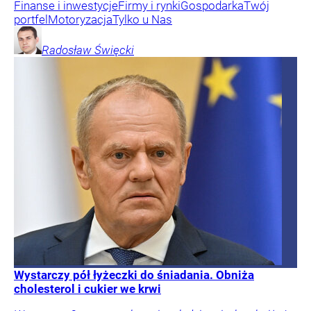
Finanse i inwestycje
Firmy i rynki
Gospodarka
Twój
portfel
Motoryzacja
Tylko u Nas
Radosław
Święcki
Wystarczy pół łyżeczki do śniadania. Obniża
cholesterol i cukier we krwi