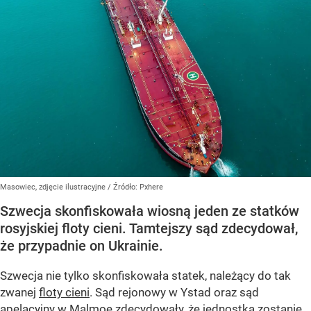
Masowiec, zdjęcie ilustracyjne
/ Źródło:
Pxhere
Szwecja skonfiskowała wiosną jeden ze statków
rosyjskiej floty cieni. Tamtejszy sąd zdecydował,
że przypadnie on Ukrainie.
Szwecja nie tylko skonfiskowała statek, należący do tak
zwanej
floty cieni
. Sąd rejonowy w Ystad oraz sąd
apelacyjny w Malmoe zdecydowały, że jednostka zostanie