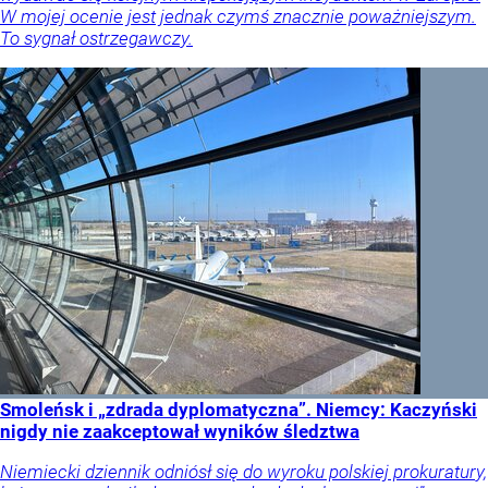
W mojej ocenie jest jednak czymś znacznie poważniejszym.
To sygnał ostrzegawczy.
Smoleńsk i „zdrada dyplomatyczna”. Niemcy: Kaczyński
nigdy nie zaakceptował wyników śledztwa
Niemiecki dziennik odniósł się do wyroku polskiej prokuratury,