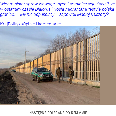
Wiceminister spraw wewnętrznych i administracji ujawnił, że
w ostatnim czasie Białoruś i Rosja migrantami testują polską
granicę. – My nie odpuścimy – zapewnił Maciej Duszczyk.
Kraj
Polityka
Opinie i komentarze