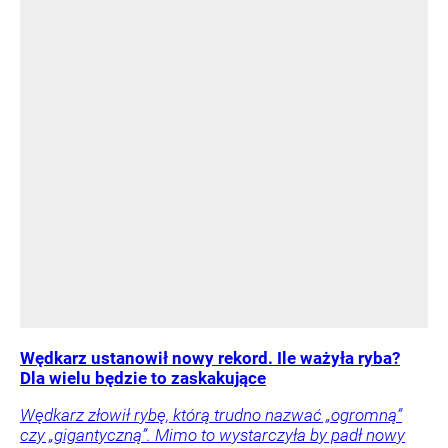
Wędkarz ustanowił nowy rekord. Ile ważyła ryba?
Dla wielu będzie to zaskakujące
Wędkarz złowił rybę, którą trudno nazwać „ogromną”
czy „gigantyczną”. Mimo to wystarczyła by padł nowy