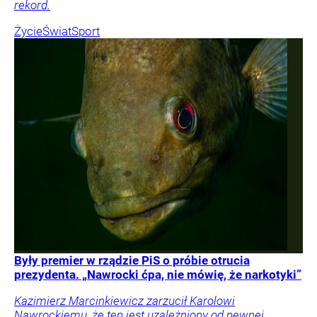
rekord.
Życie
Świat
Sport
Były premier w rządzie PiS o próbie otrucia
prezydenta. „Nawrocki ćpa, nie mówię, że narkotyki”
Kazimierz Marcinkiewicz zarzucił Karolowi
Nawrockiemu, że ten jest uzależniony od pewnej