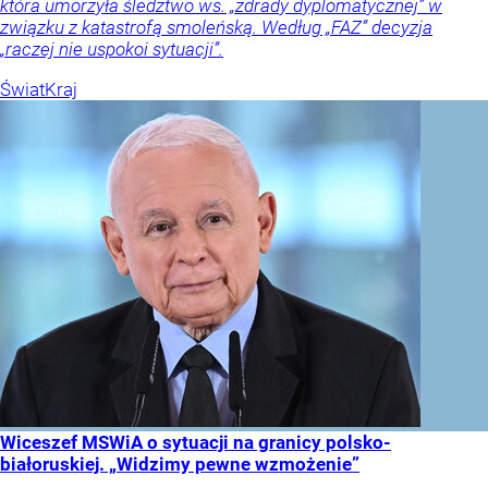
która umorzyła śledztwo ws. „zdrady dyplomatycznej” w
związku z katastrofą smoleńską. Według „FAZ” decyzja
„raczej nie uspokoi sytuacji”.
Świat
Kraj
Wiceszef MSWiA o sytuacji na granicy polsko-
białoruskiej. „Widzimy pewne wzmożenie”