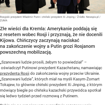
Rosyjski prezydent Władimir Putin i chiński prezydent Xi Jinping
/ Źródło:
Newspix.pl
/
ZUMA
Złe wieści dla Kremla: Amerykanie poddają się
z resetem wobec Rosji i przyznają, że nie docenili
Kijowa. Chińczycy zaczynają naciskać
na zakończenie wojny a Putin grozi Rosjanom
powszechną mobilizacją.
„Szanowani ludzie prosili, żebym to powiedział” –
oświadczył Putinowi prezydent Kazachstanu, namawiając
prezydenta Rosji
do zakończenia wojny przeciw Ukrainie.
„Szanowani ludzie”, których miał na myśli Kasym-Żomart
Tokajew, to głównie chiński prezydent Xi Jinping, z którym
mówiący biegle po chińsku kazachski przywódca spotkał
się ledwo tydzień przed rozmową z Putinem.