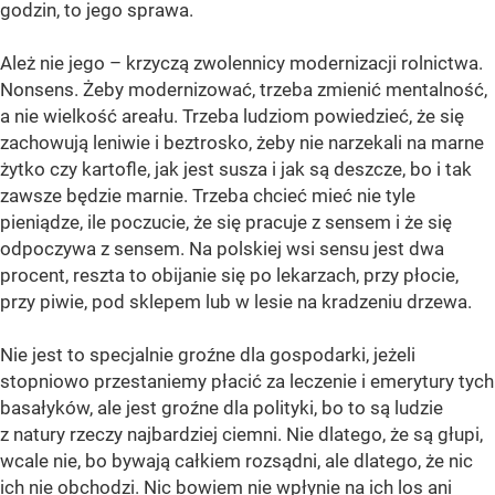
godzin, to jego sprawa.
Ależ nie jego – krzyczą zwolennicy modernizacji rolnictwa.
Nonsens. Żeby modernizować, trzeba zmienić mentalność,
a nie wielkość areału. Trzeba ludziom powiedzieć, że się
zachowują leniwie i beztrosko, żeby nie narzekali na marne
żytko czy kartofle, jak jest susza i jak są deszcze, bo i tak
zawsze będzie marnie. Trzeba chcieć mieć nie tyle
pieniądze, ile poczucie, że się pracuje z sensem i że się
odpoczywa z sensem. Na polskiej wsi sensu jest dwa
procent, reszta to obijanie się po lekarzach, przy płocie,
przy piwie, pod sklepem lub w lesie na kradzeniu drzewa.
Nie jest to specjalnie groźne dla gospodarki, jeżeli
stopniowo przestaniemy płacić za leczenie i emerytury tych
basałyków, ale jest groźne dla polityki, bo to są ludzie
z natury rzeczy najbardziej ciemni. Nie dlatego, że są głupi,
wcale nie, bo bywają całkiem rozsądni, ale dlatego, że nic
ich nie obchodzi. Nic bowiem nie wpłynie na ich los ani