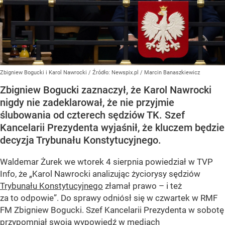
Zbigniew Bogucki i Karol Nawrocki
/ Źródło:
Newspix.pl
/
Marcin Banaszkiewicz
Zbigniew Bogucki zaznaczył, że Karol Nawrocki
nigdy nie zadeklarował, że nie przyjmie
ślubowania od czterech sędziów TK. Szef
Kancelarii Prezydenta wyjaśnił, że kluczem będzie
decyzja Trybunału Konstytucyjnego.
Waldemar Żurek we wtorek 4 sierpnia powiedział w TVP
Info, że „Karol Nawrocki analizując życiorysy sędziów
Trybunału Konstytucyjnego
złamał prawo – i też
za to odpowie”. Do sprawy odniósł się w czwartek w RMF
FM Zbigniew Bogucki. Szef Kancelarii Prezydenta w sobotę
przypomniał swoją wypowiedź w mediach