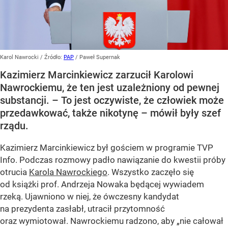
Karol Nawrocki
/ Źródło:
PAP
/
Paweł Supernak
Kazimierz Marcinkiewicz zarzucił Karolowi
Nawrockiemu, że ten jest uzależniony od pewnej
substancji. – To jest oczywiste, że człowiek może
przedawkować, także nikotynę – mówił były szef
rządu.
Kazimierz Marcinkiewicz był gościem w programie TVP
Info. Podczas rozmowy padło nawiązanie do kwestii próby
otrucia
Karola Nawrockiego
. Wszystko zaczęło się
od książki prof. Andrzeja Nowaka będącej wywiadem
rzeką. Ujawniono w niej, że ówczesny kandydat
na prezydenta zasłabł, utracił przytomność
oraz wymiotował. Nawrockiemu radzono, aby „nie całował