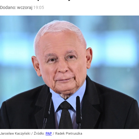
Dodano:
wczoraj
19:05
Jarosław Kaczyński
/ Źródło:
PAP
/
Radek Pietruszka