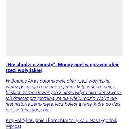
„Nie chodzi o zemstę”. Mocny apel w sprawie ofiar
rzezi wołyńskiej
W Buenos Aires potomkowie ofiar rzezi wołyńskiej
wciąż pokazują rodzinne zdjęcia i listy, wspominając
bliskich zamordowanych z niezwykłym okrucieństwem.
Ich dramat przypomina, że dla wielu rodzin Wołyń nie
jest historią zamkniętą, lecz bolesną raną, która do dziś
nie została zagojona.
Kraj
Polityka
Opinie i komentarze
Tylko u Nas
Tygodnik
Wprost