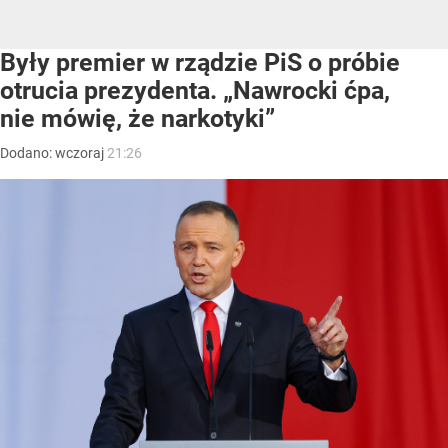
Były premier w rządzie PiS o próbie
otrucia prezydenta. „Nawrocki ćpa,
nie mówię, że narkotyki”
Dodano:
wczoraj
21:26