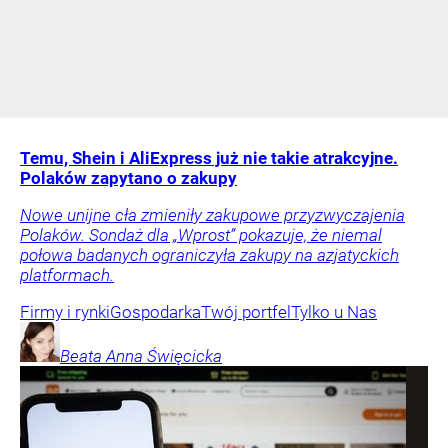
Temu, Shein i AliExpress już nie takie atrakcyjne.
Polaków zapytano o zakupy
Nowe unijne cła zmieniły zakupowe przyzwyczajenia
Polaków. Sondaż dla „Wprost” pokazuje, że niemal
połowa badanych ograniczyła zakupy na azjatyckich
platformach.
Firmy i rynki
Gospodarka
Twój portfel
Tylko u Nas
Beata Anna
Święcicka