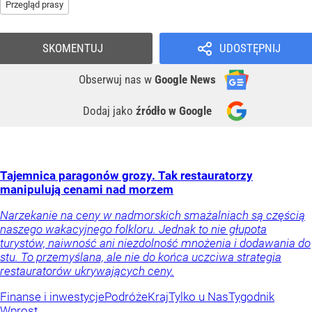
Przegląd prasy
SKOMENTUJ
UDOSTĘPNIJ
Obserwuj nas
w
Google News
Dodaj jako
źródło w Google
Tajemnica paragonów grozy. Tak restauratorzy
manipulują cenami nad morzem
Narzekanie na ceny w nadmorskich smażalniach są częścią
naszego wakacyjnego folkloru. Jednak to nie głupota
turystów, naiwność ani niezdolność mnożenia i dodawania do
stu. To przemyślana, ale nie do końca uczciwa strategia
restauratorów ukrywających ceny.
Finanse i inwestycje
Podróże
Kraj
Tylko u Nas
Tygodnik
Wprost