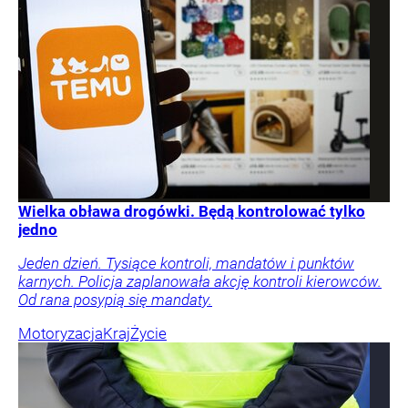
Wielka obława drogówki. Będą kontrolować tylko
jedno
Jeden dzień. Tysiące kontroli, mandatów i punktów
karnych. Policja zaplanowała akcję kontroli kierowców.
Od rana posypią się mandaty.
Motoryzacja
Kraj
Życie