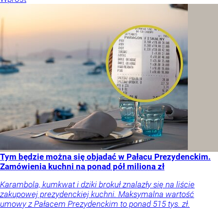
Tym będzie można się objadać w Pałacu Prezydenckim.
Zamówienia kuchni na ponad pół miliona zł
Karambola, kumkwat i dziki brokuł znalazły się na liście
zakupowej prezydenckiej kuchni. Maksymalna wartość
umowy z Pałacem Prezydenckim to ponad 515 tys. zł.