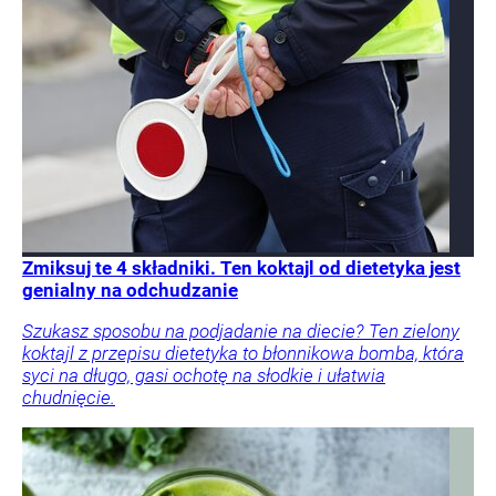
Zmiksuj te 4 składniki. Ten koktajl od dietetyka jest
genialny na odchudzanie
Szukasz sposobu na podjadanie na diecie? Ten zielony
koktajl z przepisu dietetyka to błonnikowa bomba, która
syci na długo, gasi ochotę na słodkie i ułatwia
chudnięcie.