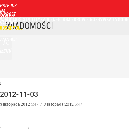
PRZEJDŹ
NA
WPROST
STRONĘ
WIADOMOŚCI
POLITYKA
BIZNES
DOM
ZDROWIE
ROZRYWKA
TYGODN
GŁÓWNĄ
WIADOMOŚCI
UBSKRYBUJ
ZALOGUJ
MENU
2012-11-03
3
listopada
2012
5:47
/
3
listopada
2012
5:47