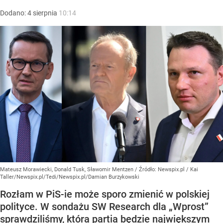
Dodano:
4
sierpnia
10:14
Mateusz Morawiecki, Donald Tusk, Sławomir Mentzen
/ Źródło:
Newspix.pl
/
Kai
Taller/Newspix.pl/Tedi/Newspix.pl/Damian Burzykowski
Rozłam w PiS-ie może sporo zmienić w polskiej
polityce. W sondażu SW Research dla „Wprost”
sprawdziliśmy, która partia będzie największym