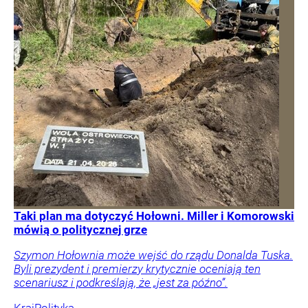
Taki plan ma dotyczyć Hołowni. Miller i Komorowski
mówią o politycznej grze
Szymon Hołownia może wejść do rządu Donalda Tuska.
Byli prezydent i premierzy krytycznie oceniają ten
scenariusz i podkreślają, że „jest za późno”.