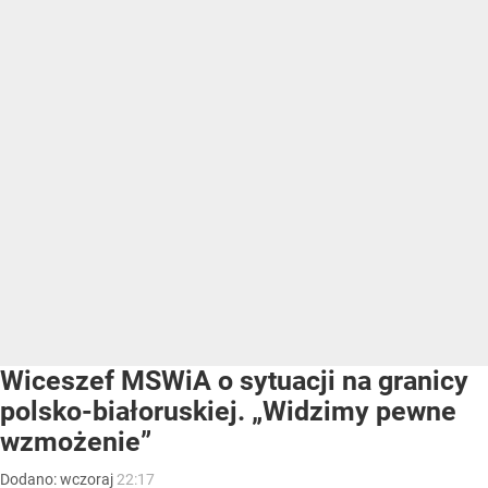
Wiceszef MSWiA o sytuacji na granicy
polsko-białoruskiej. „Widzimy pewne
wzmożenie”
Dodano:
wczoraj
22:17