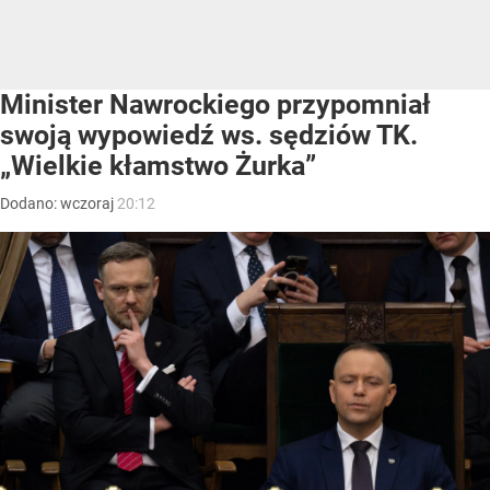
Minister Nawrockiego przypomniał
swoją wypowiedź ws. sędziów TK.
„Wielkie kłamstwo Żurka”
Dodano:
wczoraj
20:12