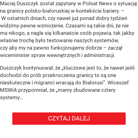
Maciej Duszczyk został zapytany w Polsat News o sytuację
na granicy polsko-białoruskiej w kontekście bariery. –
W ostatnich dniach, czy nawet już ponad dobry tydzień
widzimy pewne wzmożenie. Czasami są takie dni, że nie
ma nikogo, a nagle się kilkanaście osób pojawia, tak jakby
właśnie trochę było testowanie naszych systemów,
czy aby my na pewno funkcjonujemy dobrze – zaczął
wiceminister spraw wewnętrznych i administracji.
Duszczyk kontynuował, że „kluczowe jest to, że nawet jeśli
dochodzi do prób przekroczenia granicy to są one
nieskuteczne i migranci wracają do Białorusi”. Wiceszef
MSWiA przypomniał, że „mamy zbudowane cztery
systemy...
CZYTAJ DALEJ