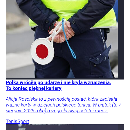
Polka wróciła po udarze i nie kryła wzruszenia.
To koniec pięknej kariery
Alicja Rosolska to z pewnością postać, która zapisała
ważne karty w dziejach polskiego tenisa. W piątek (tj. 7
sierpnia 2026 roku) rozegrała swój ostatni mecz.
Tenis
Sport