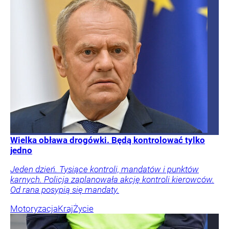
Wielka obława drogówki. Będą kontrolować tylko
jedno
Jeden dzień. Tysiące kontroli, mandatów i punktów
karnych. Policja zaplanowała akcję kontroli kierowców.
Od rana posypią się mandaty.
Motoryzacja
Kraj
Życie