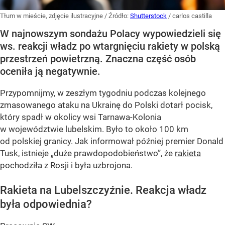
Tłum w mieście, zdjęcie ilustracyjne
/ Źródło:
Shutterstock
/
carlos castilla
W najnowszym sondażu Polacy wypowiedzieli się
ws. reakcji władz po wtargnięciu rakiety w polską
przestrzeń powietrzną. Znaczna część osób
oceniła ją negatywnie.
Przypomnijmy, w zeszłym tygodniu podczas kolejnego
zmasowanego ataku na Ukrainę do Polski dotarł pocisk,
który spadł w okolicy wsi Tarnawa-Kolonia
w województwie lubelskim. Było to około 100 km
od polskiej granicy. Jak informował później premier Donald
Tusk, istnieje
„duże prawdopodobieństwo”
, że
rakieta
pochodziła z
Rosji
i była uzbrojona.
Rakieta na Lubelszczyźnie. Reakcja władz
była odpowiednia?