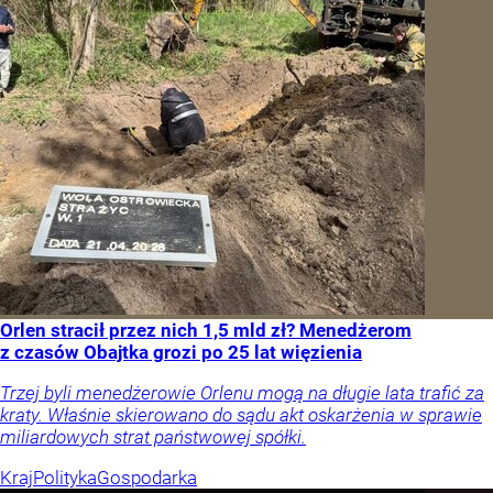
Orlen stracił przez nich 1,5 mld zł? Menedżerom
z czasów Obajtka grozi po 25 lat więzienia
Trzej byli menedżerowie Orlenu mogą na długie lata trafić za
kraty. Właśnie skierowano do sądu akt oskarżenia w sprawie
miliardowych strat państwowej spółki.
Kraj
Polityka
Gospodarka