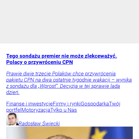
Tego sondażu premier nie może zlekceważyć.
Polacy o przywróceniu CPN
Prawie dwie trzecie Polaków chce przywrócenia
pakietu CPN na dwa ostatnie tygodnie wakacji – wynika
z sondażu dla „Wprost”. Decyzja w tej sprawie lada
dzień.
Finanse i inwestycje
Firmy i rynki
Gospodarka
Twój
portfel
Motoryzacja
Tylko u Nas
Radosław
Święcki