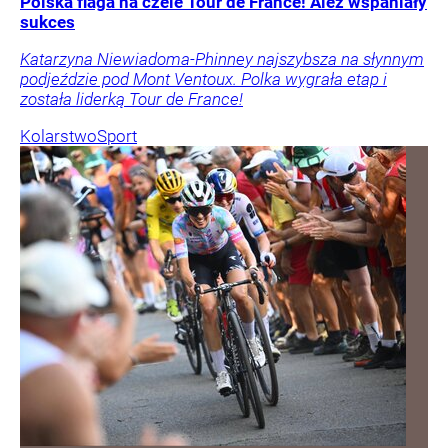
Polska flaga na czele Tour de France! Ależ wspaniały
sukces
Katarzyna Niewiadoma-Phinney najszybsza na słynnym
podjeździe pod Mont Ventoux. Polka wygrała etap i
została liderką Tour de France!
Kolarstwo
Sport