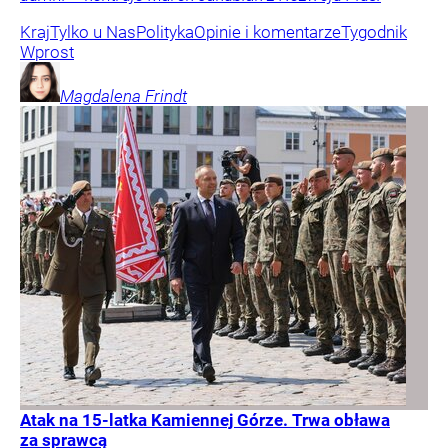
Kraj
Tylko u Nas
Polityka
Opinie i komentarze
Tygodnik
Wprost
Magdalena
Frindt
Atak na 15-latka Kamiennej Górze. Trwa obława
za sprawcą