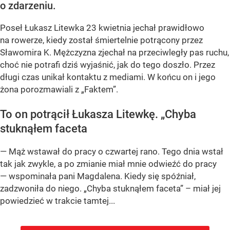
o zdarzeniu.
Poseł Łukasz Litewka 23 kwietnia jechał prawidłowo
na rowerze, kiedy został śmiertelnie potrącony przez
Sławomira K. Mężczyzna zjechał na przeciwległy pas ruchu,
choć nie potrafi dziś wyjaśnić, jak do tego doszło. Przez
długi czas unikał kontaktu z mediami. W końcu on i jego
żona porozmawiali z „Faktem”.
To on potrącił Łukasza Litewkę. „Chyba
stuknąłem faceta
— Mąż wstawał do pracy o czwartej rano. Tego dnia wstał
tak jak zwykle, a po zmianie miał mnie odwieźć do pracy
— wspominała pani Magdalena. Kiedy się spóźniał,
zadzwoniła do niego. „Chyba stuknąłem faceta” – miał jej
powiedzieć w trakcie tamtej...