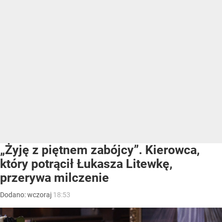
„Żyję z piętnem zabójcy”. Kierowca,
który potrącił Łukasza Litewkę,
przerywa milczenie
Dodano:
wczoraj
18:53