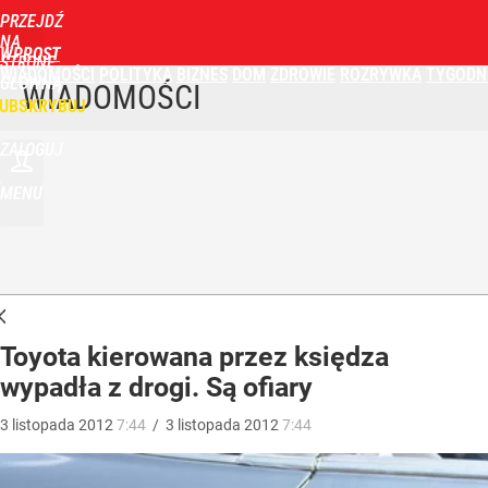
PRZEJDŹ
NA
WPROST
STRONĘ
WIADOMOŚCI
POLITYKA
BIZNES
DOM
ZDROWIE
ROZRYWKA
TYGODN
GŁÓWNĄ
WIADOMOŚCI
UBSKRYBUJ
ZALOGUJ
MENU
Toyota kierowana przez księdza
wypadła z drogi. Są ofiary
3
listopada
2012
7:44
/
3
listopada
2012
7:44