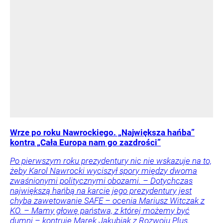
Wrze po roku Nawrockiego. „Największa hańba”
kontra „Cała Europa nam go zazdrości”
Po pierwszym roku prezydentury nic nie wskazuje na to,
żeby Karol Nawrocki wyciszył spory między dwoma
zwaśnionymi politycznymi obozami. – Dotychczas
największą hańbą na karcie jego prezydentury jest
chyba zawetowanie SAFE – ocenia Mariusz Witczak z
KO. – Mamy głowę państwa, z której możemy być
dumni – kontruje Marek Jakubiak z Rozwoju Plus.