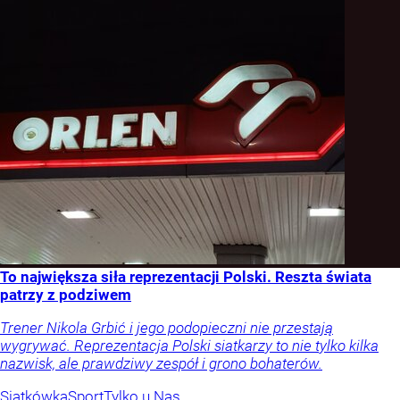
To największa siła reprezentacji Polski. Reszta świata
patrzy z podziwem
Trener Nikola Grbić i jego podopieczni nie przestają
wygrywać. Reprezentacja Polski siatkarzy to nie tylko kilka
nazwisk, ale prawdziwy zespół i grono bohaterów.
Siatkówka
Sport
Tylko u Nas