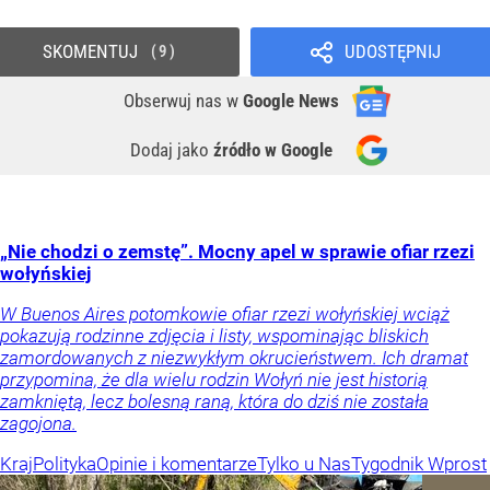
SKOMENTUJ
UDOSTĘPNIJ
9
Obserwuj nas
w
Google News
Dodaj jako
źródło w Google
„Nie chodzi o zemstę”. Mocny apel w sprawie ofiar rzezi
wołyńskiej
W Buenos Aires potomkowie ofiar rzezi wołyńskiej wciąż
pokazują rodzinne zdjęcia i listy, wspominając bliskich
zamordowanych z niezwykłym okrucieństwem. Ich dramat
przypomina, że dla wielu rodzin Wołyń nie jest historią
zamkniętą, lecz bolesną raną, która do dziś nie została
zagojona.
Kraj
Polityka
Opinie i komentarze
Tylko u Nas
Tygodnik Wprost