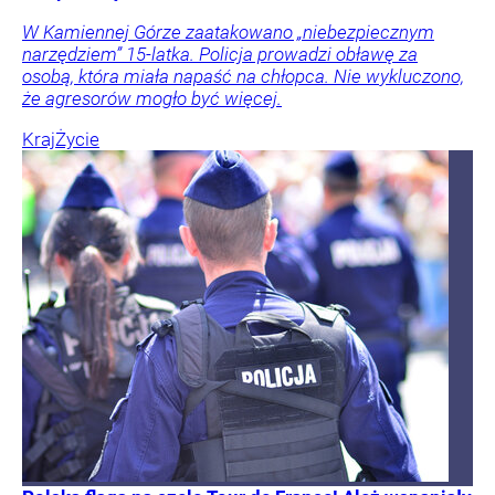
W Kamiennej Górze zaatakowano „niebezpiecznym
narzędziem” 15-latka. Policja prowadzi obławę za
osobą, która miała napaść na chłopca. Nie wykluczono,
że agresorów mogło być więcej.
Kraj
Życie