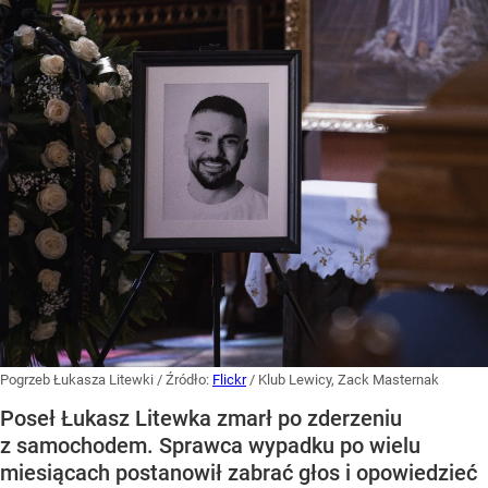
Pogrzeb Łukasza Litewki
/ Źródło:
Flickr
/
Klub Lewicy, Zack Masternak
Poseł Łukasz Litewka zmarł po zderzeniu
z samochodem. Sprawca wypadku po wielu
miesiącach postanowił zabrać głos i opowiedzieć