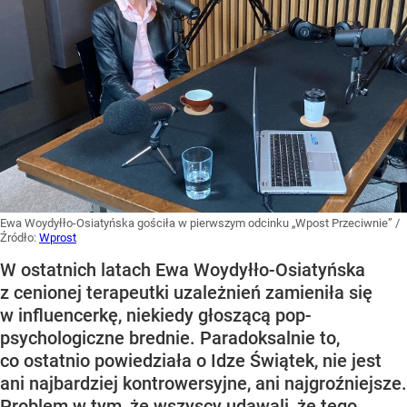
Ewa Woydyłło-Osiatyńska gościła w pierwszym odcinku „Wpost Przeciwnie”
/
Źródło:
Wprost
W ostatnich latach Ewa Woydyłło-Osiatyńska
z cenionej terapeutki uzależnień zamieniła się
w influencerkę, niekiedy głoszącą pop-
psychologiczne brednie. Paradoksalnie to,
co ostatnio powiedziała o Idze Świątek, nie jest
ani najbardziej kontrowersyjne, ani najgroźniejsze.
Problem w tym, że wszyscy udawali, że tego