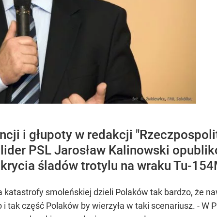
i i głupoty w redakcji "Rzeczpospoli
y lider PSL Jarosław Kalinowski opubli
krycia śladów trotylu na wraku Tu-15
 katastrofy smoleńskiej dzieli Polaków tak bardzo, że
 i tak część Polaków by wierzyła w taki scenariusz. - W Pi