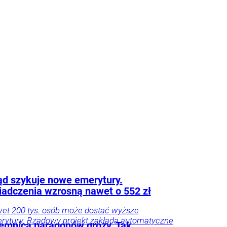
 że tego nie widzą.
ie
Psychologia
Tylko
godnik
d szykuje nowe emerytury.
adczenia wzrosną nawet o 552 zł
et 200 tys. osób może dostać wyższe
rytury. Rządowy projekt zakłada automatyczne
emnica paragonów grozy. Tak