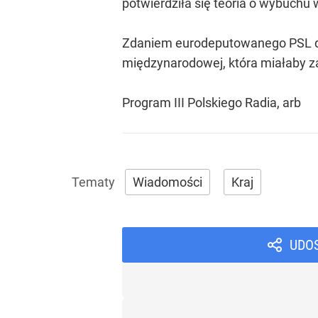
potwierdziła się teoria o wybuchu
Zdaniem eurodeputowanego PSL do
międzynarodowej, która miałaby z
Program III Polskiego Radia, arb
Wiadomości
Kraj
UDO