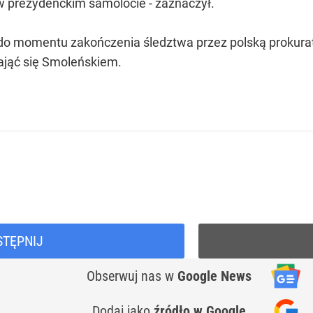
 w prezydenckim samolocie - zaznaczył.
 momentu zakończenia śledztwa przez polską prokurat
ająć się Smoleńskiem.
STĘPNIJ
Obserwuj nas
w
Google News
Dodaj jako
źródło w Google