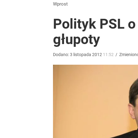
Kłopoty w imperium Sakiewicza? Fundacja prezesa
Wprost
Polityk PSL o
1
głupoty
Tego sondażu premier nie może zlekceważyć. Pol
Dodano:
3
listopada
2012
11:52
/
Zmienion
8
Wyrzucenie Morawieckiego nie wystarczyło. Szykuje
1