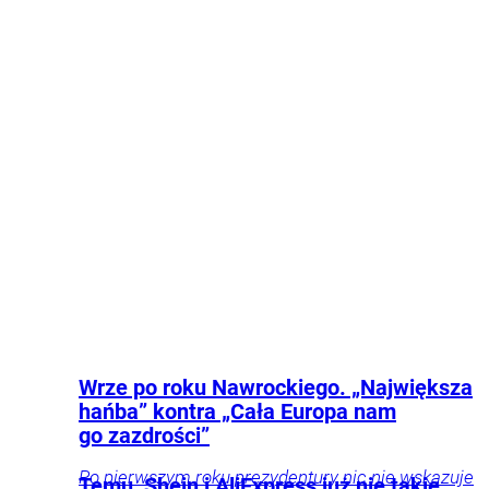
Wrze po roku Nawrockiego. „Największa
hańba” kontra „Cała Europa nam
go zazdrości”
Po pierwszym roku prezydentury nic nie wskazuje
Temu, Shein i AliExpress już nie takie