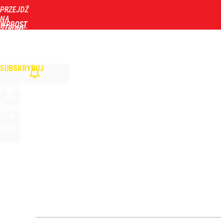
PRZEJDŹ
Udostępnij
6
Skomentuj
NA
WPROST
STRONĘ
GŁÓWNĄ
WIADOMOŚCI
POLITYKA
BIZNES
DOM
ZDROWIE
ROZRYWKA
TYGOD
Gorąco w Tatrach, turyści w szoku. Musiała interw
SUBSKRYBUJ
dodaj
ZALOGUJ
Makabryczne odkrycie grzybiarzy. Służby potwierd
SZUKAJ
MENU
dodaj
„Nie chodzi o zemstę”. Mocny apel w sprawie ofiar 
dodaj