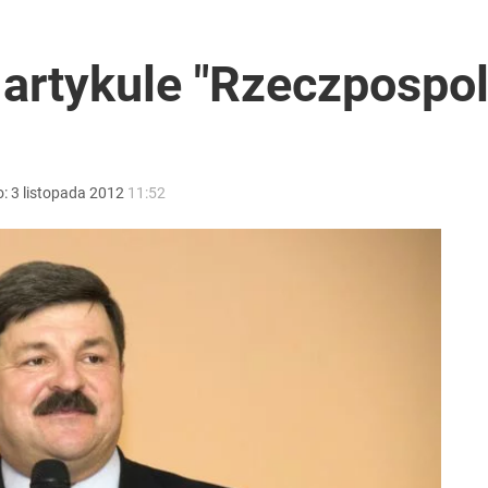
 TV Republika pod kreską
 artykule "Rzeczpospol
acy o przywróceniu CPN
o:
3
listopada
2012
11:52
 się kolejne głośne odejście z PiS