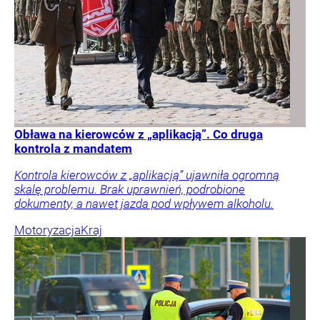
Obława na kierowców z „aplikacją”. Co druga
kontrola z mandatem
Kontrola kierowców z „aplikacją” ujawniła ogromną
skalę problemu. Brak uprawnień, podrobione
dokumenty, a nawet jazda pod wpływem alkoholu.
Motoryzacja
Kraj