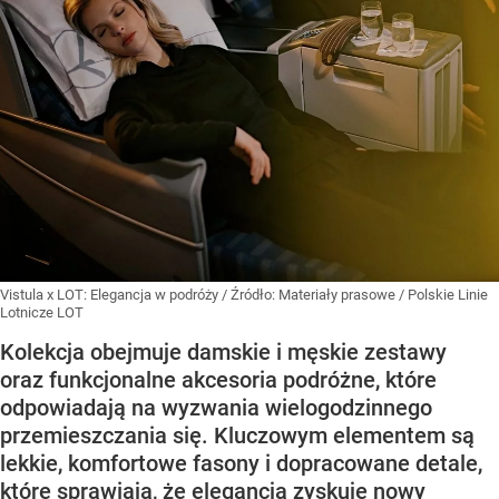
Vistula x LOT: Elegancja w podróży
/ Źródło:
Materiały prasowe
/
Polskie Linie
Lotnicze LOT
Kolekcja obejmuje damskie i męskie zestawy
oraz funkcjonalne akcesoria podróżne, które
odpowiadają na wyzwania wielogodzinnego
przemieszczania się. Kluczowym elementem są
lekkie, komfortowe fasony i dopracowane detale,
które sprawiają, że elegancja zyskuje nowy