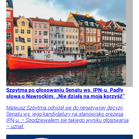
Szpytma po głosowaniu Senatu ws. IPN-u. Padły
słowa o Nawrockim. „Nie działa na moją korzyść”
Mateusz Szpytma odniósł się do negatywnej decyzji
Senatu ws. jego kandydatury na stanowisko prezesa
IPN-u. – Spodziewałem się takiego wyniku głosowania
– uznał.