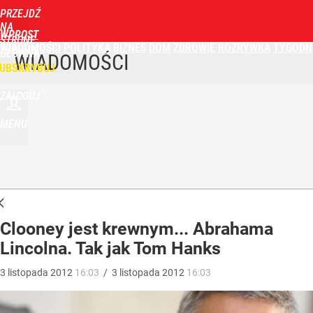
PRZEJDŹ
NA
WPROST
STRONĘ
WIADOMOŚCI
POLITYKA
BIZNES
DOM
ZDROWIE
ROZRYWKA
TYGODN
GŁÓWNĄ
WIADOMOŚCI
UBSKRYBUJ
ZALOGUJ
MENU
Clooney jest krewnym... Abrahama
Lincolna. Tak jak Tom Hanks
3
listopada
2012
16:03
/
3
listopada
2012
16:03