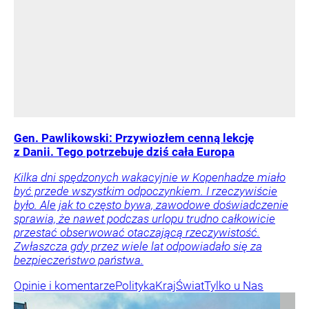
Gen. Pawlikowski: Przywiozłem cenną lekcję
z Danii. Tego potrzebuje dziś cała Europa
Kilka dni spędzonych wakacyjnie w Kopenhadze miało
być przede wszystkim odpoczynkiem. I rzeczywiście
było. Ale jak to często bywa, zawodowe doświadczenie
sprawia, że nawet podczas urlopu trudno całkowicie
przestać obserwować otaczającą rzeczywistość.
Zwłaszcza gdy przez wiele lat odpowiadało się za
bezpieczeństwo państwa.
Opinie i komentarze
Polityka
Kraj
Świat
Tylko u Nas