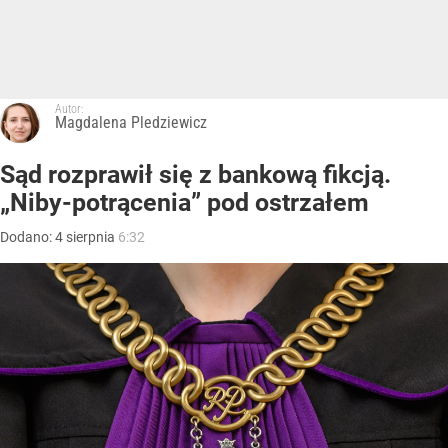
Autor:
Magdalena Pledziewicz
Sąd rozprawił się z bankową fikcją.
„Niby-potrącenia” pod ostrzałem
Dodano:
4
sierpnia
6:32