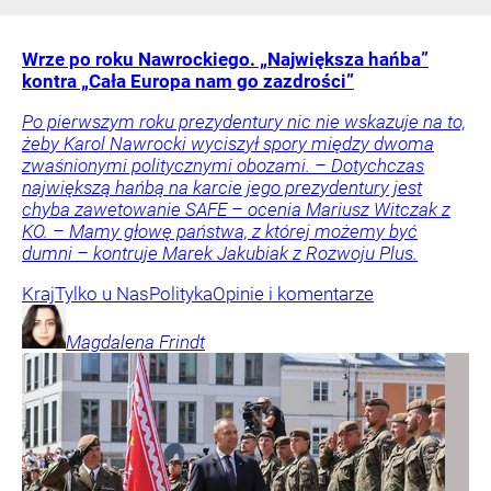
Wrze po roku Nawrockiego. „Największa hańba”
kontra „Cała Europa nam go zazdrości”
Po pierwszym roku prezydentury nic nie wskazuje na to,
żeby Karol Nawrocki wyciszył spory między dwoma
zwaśnionymi politycznymi obozami. – Dotychczas
największą hańbą na karcie jego prezydentury jest
chyba zawetowanie SAFE – ocenia Mariusz Witczak z
KO. – Mamy głowę państwa, z której możemy być
dumni – kontruje Marek Jakubiak z Rozwoju Plus.
Kraj
Tylko u Nas
Polityka
Opinie i komentarze
Magdalena
Frindt