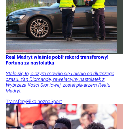
Real Madryt właśnie pobił rekord transferowy!
Fortuna za nastolatka
Stało się to, o czym mówiło się i pisało od dłuższego
czasu. Yan Diomande, rewelacyjny nastolatek z
Wybrzeża Kości Słoniowej, został piłkarzem Realu
Madryt.
Transfery
Piłka nożna
Sport