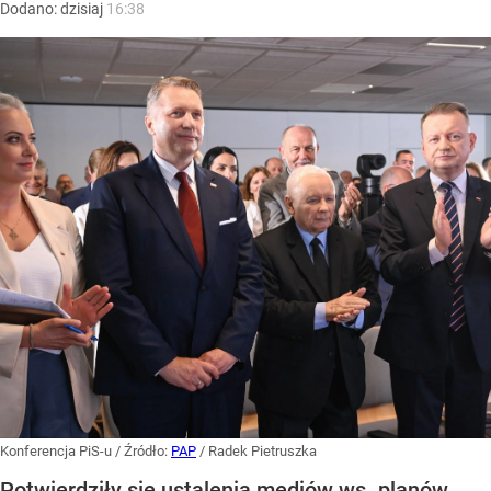
Dodano:
dzisiaj
16:38
Konferencja PiS-u
/ Źródło:
PAP
/
Radek Pietruszka
Potwierdziły się ustalenia mediów ws. planów