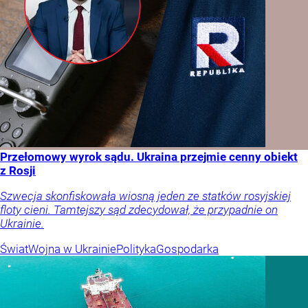
Przełomowy wyrok sądu. Ukraina przejmie cenny obiekt
z Rosji
Szwecja skonfiskowała wiosną jeden ze statków rosyjskiej
floty cieni. Tamtejszy sąd zdecydował, że przypadnie on
Ukrainie.
Świat
Wojna w Ukrainie
Polityka
Gospodarka