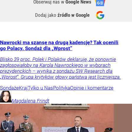
Obserwuj nas
w
Google News
Dodaj jako
źródło w Google
Nawrocki ma szansę na drugą kadencję? Tak ocenili
go Polacy. Sondaż dla „Wprost”
Blisko 39 proc. Polek i Polaków deklaruje, że ponownie
zagłosowałoby na Karola Nawrockiego w wyborach
prezydenckich – wynika z sondażu SW Research dla
„Wprost”. Grupa krytyków głowy państwa jest liczniejsza.
Sondaże
Kraj
Tylko u Nas
Polityka
Opinie i komentarze
Magdalena
Frindt