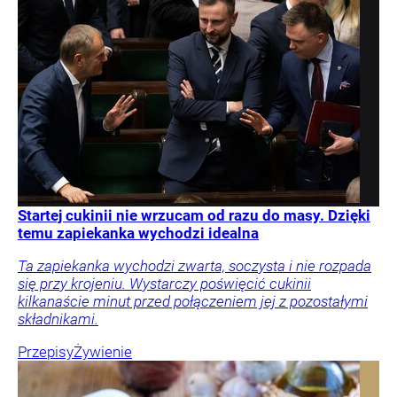
Startej cukinii nie wrzucam od razu do masy. Dzięki
temu zapiekanka wychodzi idealna
Ta zapiekanka wychodzi zwarta, soczysta i nie rozpada
się przy krojeniu. Wystarczy poświęcić cukinii
kilkanaście minut przed połączeniem jej z pozostałymi
składnikami.
Przepisy
Żywienie