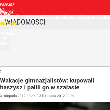
PRZEJDŹ
NA
WPROST
STRONĘ
WIADOMOŚCI
POLITYKA
BIZNES
DOM
ZDROWIE
ROZRYWKA
TYGODN
GŁÓWNĄ
WIADOMOŚCI
UBSKRYBUJ
ZALOGUJ
MENU
Wakacje gimnazjalistów: kupowali
haszysz i palili go w szałasie
3
listopada
2012
22:29
/
3
listopada
2012
22:29