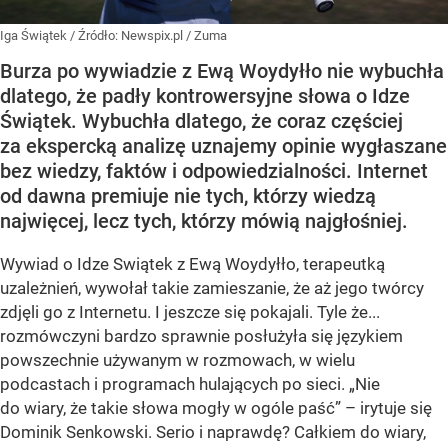
Iga Świątek
/ Źródło:
Newspix.pl
/
Zuma
Burza po wywiadzie z Ewą Woydyłło nie wybuchła
dlatego, że padły kontrowersyjne słowa o Idze
Świątek. Wybuchła dlatego, że coraz częściej
za ekspercką analizę uznajemy opinie wygłaszane
bez wiedzy, faktów i odpowiedzialności. Internet
od dawna premiuje nie tych, którzy wiedzą
najwięcej, lecz tych, którzy mówią najgłośniej.
Wywiad o Idze Swiątek z Ewą Woydyłło, terapeutką
uzależnień, wywołał takie zamieszanie, że aż jego twórcy
zdjęli go z Internetu. I jeszcze się pokajali. Tyle że...
rozmówczyni bardzo sprawnie posłużyła się językiem
powszechnie używanym w rozmowach, w wielu
podcastach i programach hulających po sieci. „Nie
do wiary, że takie słowa mogły w ogóle paść” – irytuje się
Dominik Senkowski. Serio i naprawdę? Całkiem do wiary,