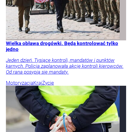
Wielka obława drogówki. Będą kontrolować tylko
jedno
Jeden dzień. Tysiące kontroli, mandatów i punktów
karnych. Policja zaplanowała akcję kontroli kierowców.
Od rana posypią się mandaty.
Motoryzacja
Kraj
Życie