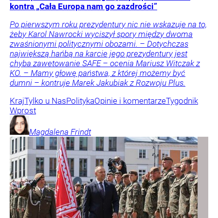
kontra „Cała Europa nam go zazdrości”
Po pierwszym roku prezydentury nic nie wskazuje na to,
żeby Karol Nawrocki wyciszył spory między dwoma
zwaśnionymi politycznymi obozami. – Dotychczas
największą hańbą na karcie jego prezydentury jest
chyba zawetowanie SAFE – ocenia Mariusz Witczak z
KO. – Mamy głowę państwa, z której możemy być
dumni – kontruje Marek Jakubiak z Rozwoju Plus.
Kraj
Tylko u Nas
Polityka
Opinie i komentarze
Tygodnik
Wprost
Magdalena
Frindt