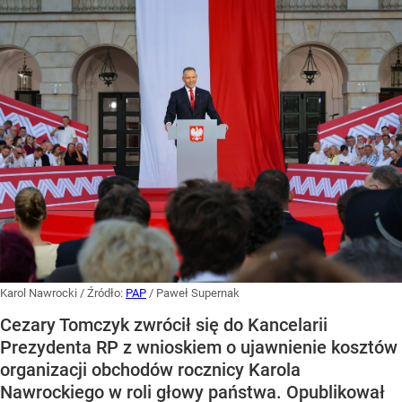
Karol Nawrocki
/ Źródło:
PAP
/
Paweł Supernak
Cezary Tomczyk zwrócił się do Kancelarii
Prezydenta RP z wnioskiem o ujawnienie kosztów
organizacji obchodów rocznicy Karola
Nawrockiego w roli głowy państwa. Opublikował