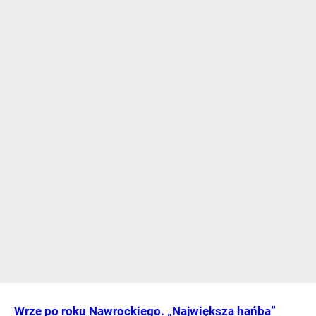
Wrze po roku Nawrockiego. „Największa hańba”