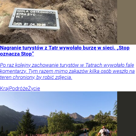
Nagranie turystów z Tatr wywołało burzę w sieci. „Stop
oznacza Stop”
Po raz kolejny zachowanie turystów w Tatrach wywołało falę
komentarzy. Tym razem mimo zakazów kilka osób weszło na
teren chroniony, by robić zdjęcia.
Kraj
Podróże
Życie