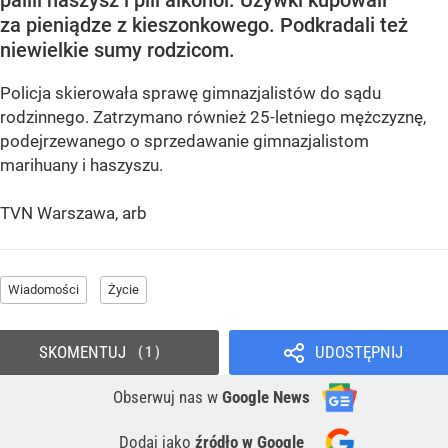
palili haszysz i pili alkohol. Używki kupowali
za pieniądze z kieszonkowego. Podkradali też
niewielkie sumy rodzicom.
Policja skierowała sprawę gimnazjalistów do sądu
rodzinnego. Zatrzymano również 25-letniego mężczyznę,
podejrzewanego o sprzedawanie gimnazjalistom
marihuany i haszyszu.
TVN Warszawa, arb
Wiadomości
Życie
SKOMENTUJ
UDOSTĘPNIJ
1
Obserwuj nas
w
Google News
Dodaj jako
źródło w Google