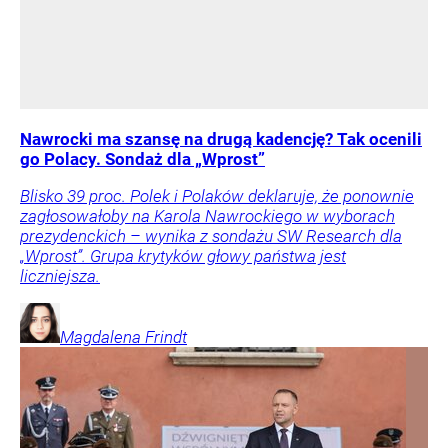
Nawrocki ma szansę na drugą kadencję? Tak ocenili
go Polacy. Sondaż dla „Wprost”
Blisko 39 proc. Polek i Polaków deklaruje, że ponownie
zagłosowałoby na Karola Nawrockiego w wyborach
prezydenckich – wynika z sondażu SW Research dla
„Wprost”. Grupa krytyków głowy państwa jest
liczniejsza.
Magdalena
Frindt