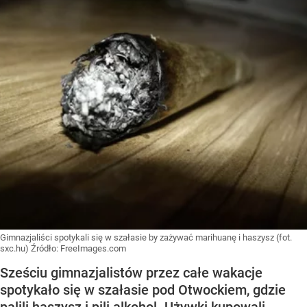
Gimnazjaliści spotykali się w szałasie by zażywać marihuanę i haszysz (fot.
sxc.hu)
Źródło:
FreeImages.com
Sześciu gimnazjalistów przez całe wakacje
spotykało się w szałasie pod Otwockiem, gdzie