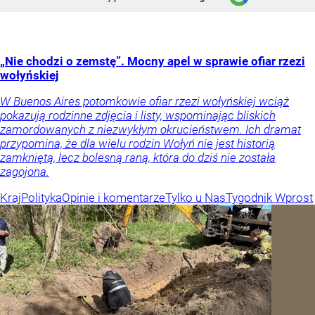
„Nie chodzi o zemstę”. Mocny apel w sprawie ofiar rzezi
wołyńskiej
W Buenos Aires potomkowie ofiar rzezi wołyńskiej wciąż
pokazują rodzinne zdjęcia i listy, wspominając bliskich
zamordowanych z niezwykłym okrucieństwem. Ich dramat
przypomina, że dla wielu rodzin Wołyń nie jest historią
zamkniętą, lecz bolesną raną, która do dziś nie została
zagojona.
Kraj
Polityka
Opinie i komentarze
Tylko u Nas
Tygodnik Wprost