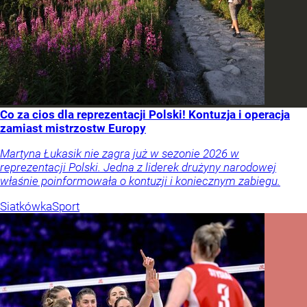
Co za cios dla reprezentacji Polski! Kontuzja i operacja
zamiast mistrzostw Europy
Martyna Łukasik nie zagra już w sezonie 2026 w
reprezentacji Polski. Jedna z liderek drużyny narodowej
właśnie poinformowała o kontuzji i koniecznym zabiegu.
Siatkówka
Sport