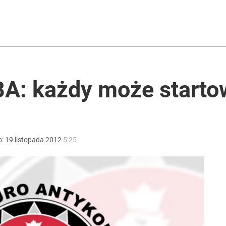
acy o przywróceniu CPN
ntzenem. „Jestem otwarty”
BA: każdy może start
 co musi zrobić Nawrocki w sprawie TK
o:
19
listopada
2012
5:25