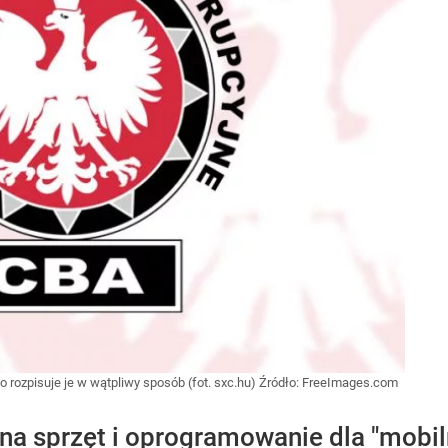
mo rozpisuje je w wątpliwy sposób (fot. sxc.hu)
Źródło:
FreeImages.com
 na sprzęt i oprogramowanie dla "mobi