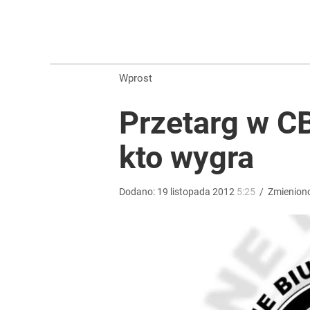
Tego sondażu premier nie może zlekceważyć. Pol
8
Wprost
Morawiecki powoła partię. Chce współpracy z Me
Przetarg w C
3
kto wygra
Konstytucjonalista nie ma wątpliwości. Tłumaczy,
Dodano:
19
listopada
2012
5:25
/
Zmienion
1