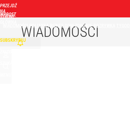
PRZEJDŹ
Udostępnij
0
Skomentuj
NA
WPROST
STRONĘ
GŁÓWNĄ
WIADOMOŚCI
POLITYKA
BIZNES
DOM
ZDROWIE
ROZRYWKA
TYGOD
Orlen stracił przez nich 1,5 mld zł? Menedżerom z 
WIADOMOŚCI
SUBSKRYBUJ
5
ZALOGUJ
Atak na 15-latka Kamiennej Górze. Trwa obława z
SZUKAJ
MENU
2
„Nie chodzi o zemstę”. Mocny apel w sprawie ofiar 
dodaj