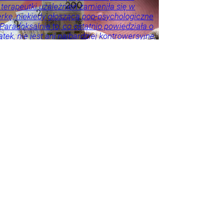
 terapeutki uzależnień zamieniła się w
erkę, niekiedy głoszącą pop-psychologiczne
 Paradoksalnie to, co ostatnio powiedziała o
tek, nie jest ani najbardziej kontrowersyjne,
roźniejsze. Problem w tym, że wszyscy
 że tego nie widzą.
ie
Psychologia
Tylko
godnik