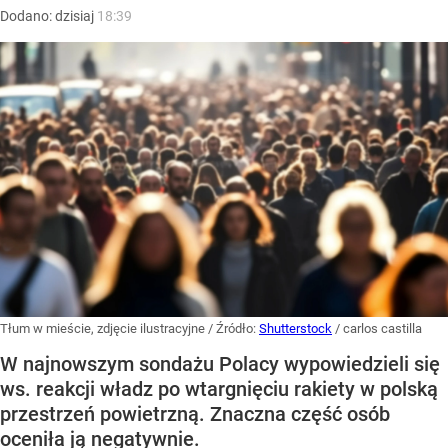
Dodano:
dzisiaj
18:39
Tłum w mieście, zdjęcie ilustracyjne
/ Źródło:
Shutterstock
/
carlos castilla
W najnowszym sondażu Polacy wypowiedzieli się
ws. reakcji władz po wtargnięciu rakiety w polską
przestrzeń powietrzną. Znaczna część osób
oceniła ją negatywnie.