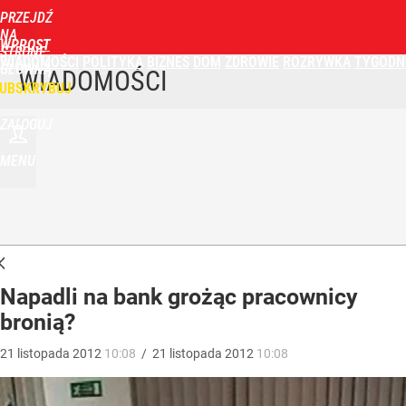
PRZEJDŹ
NA
WPROST
STRONĘ
WIADOMOŚCI
POLITYKA
BIZNES
DOM
ZDROWIE
ROZRYWKA
TYGODN
GŁÓWNĄ
WIADOMOŚCI
UBSKRYBUJ
ZALOGUJ
MENU
Napadli na bank grożąc pracownicy
bronią?
21
listopada
2012
10:08
/
21
listopada
2012
10:08