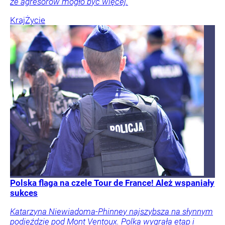
że agresorów mogło być więcej.
Kraj
Życie
Polska flaga na czele Tour de France! Ależ wspaniały
sukces
Katarzyna Niewiadoma-Phinney najszybsza na słynnym
podjeździe pod Mont Ventoux. Polka wygrała etap i