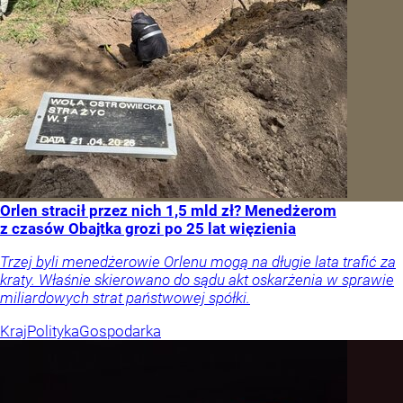
Orlen stracił przez nich 1,5 mld zł? Menedżerom
z czasów Obajtka grozi po 25 lat więzienia
Trzej byli menedżerowie Orlenu mogą na długie lata trafić za
kraty. Właśnie skierowano do sądu akt oskarżenia w sprawie
miliardowych strat państwowej spółki.
Kraj
Polityka
Gospodarka