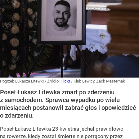
Pogrzeb Łukasza Litewki
/ Źródło:
Flickr
/
Klub Lewicy, Zack Masternak
Poseł Łukasz Litewka zmarł po zderzeniu
z samochodem. Sprawca wypadku po wielu
miesiącach postanowił zabrać głos i opowiedzieć
o zdarzeniu.
Poseł Łukasz Litewka 23 kwietnia jechał prawidłowo
na rowerze, kiedy został śmiertelnie potrącony przez