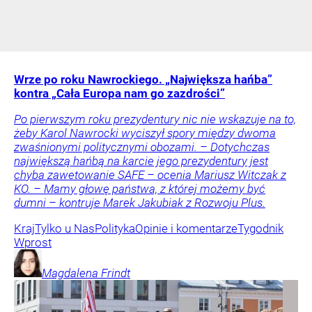
Wrze po roku Nawrockiego. „Największa hańba”
kontra „Cała Europa nam go zazdrości”
Po pierwszym roku prezydentury nic nie wskazuje na to,
żeby Karol Nawrocki wyciszył spory między dwoma
zwaśnionymi politycznymi obozami. – Dotychczas
największą hańbą na karcie jego prezydentury jest
chyba zawetowanie SAFE – ocenia Mariusz Witczak z
KO. – Mamy głowę państwa, z której możemy być
dumni – kontruje Marek Jakubiak z Rozwoju Plus.
Kraj
Tylko u Nas
Polityka
Opinie i komentarze
Tygodnik
Wprost
Magdalena
Frindt