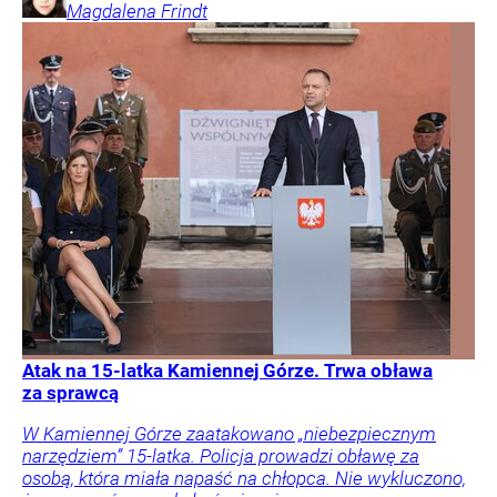
Magdalena
Frindt
Atak na 15-latka Kamiennej Górze. Trwa obława
za sprawcą
W Kamiennej Górze zaatakowano „niebezpiecznym
narzędziem” 15-latka. Policja prowadzi obławę za
osobą, która miała napaść na chłopca. Nie wykluczono,