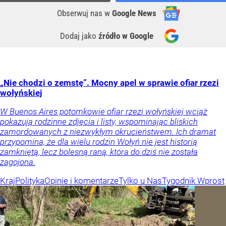
Obserwuj nas
w
Google News
Dodaj jako
źródło w Google
„Nie chodzi o zemstę”. Mocny apel w sprawie ofiar rzezi
wołyńskiej
W Buenos Aires potomkowie ofiar rzezi wołyńskiej wciąż
pokazują rodzinne zdjęcia i listy, wspominając bliskich
zamordowanych z niezwykłym okrucieństwem. Ich dramat
przypomina, że dla wielu rodzin Wołyń nie jest historią
zamkniętą, lecz bolesną raną, która do dziś nie została
zagojona.
Kraj
Polityka
Opinie i komentarze
Tylko u Nas
Tygodnik Wprost