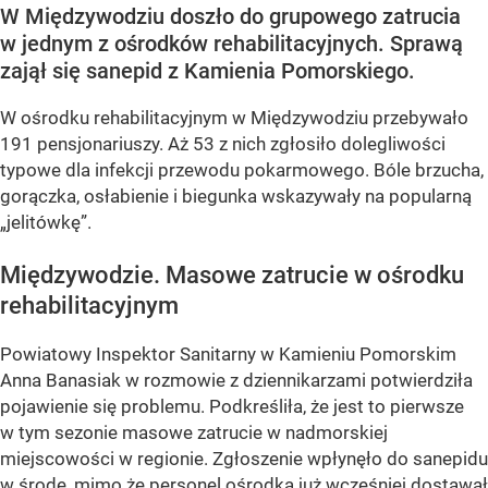
W Międzywodziu doszło do grupowego zatrucia
w jednym z ośrodków rehabilitacyjnych. Sprawą
zajął się sanepid z Kamienia Pomorskiego.
W ośrodku rehabilitacyjnym w Międzywodziu przebywało
191 pensjonariuszy. Aż 53 z nich zgłosiło dolegliwości
typowe dla infekcji przewodu pokarmowego. Bóle brzucha,
gorączka, osłabienie i biegunka wskazywały na popularną
„jelitówkę”.
Międzywodzie. Masowe zatrucie w ośrodku
rehabilitacyjnym
Powiatowy Inspektor Sanitarny w Kamieniu Pomorskim
Anna Banasiak w rozmowie z dziennikarzami potwierdziła
pojawienie się problemu. Podkreśliła, że jest to pierwsze
w tym sezonie masowe zatrucie w nadmorskiej
miejscowości w regionie. Zgłoszenie wpłynęło do sanepidu
w środę, mimo że personel ośrodka już wcześniej dostawał