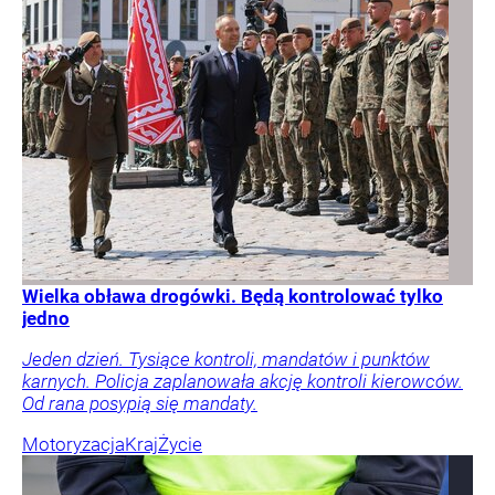
Wielka obława drogówki. Będą kontrolować tylko
jedno
Jeden dzień. Tysiące kontroli, mandatów i punktów
karnych. Policja zaplanowała akcję kontroli kierowców.
Od rana posypią się mandaty.
Motoryzacja
Kraj
Życie