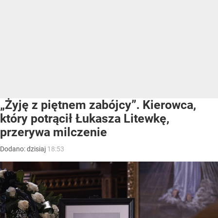
„Żyję z piętnem zabójcy”. Kierowca,
który potrącił Łukasza Litewkę,
przerywa milczenie
Dodano:
dzisiaj
18:53