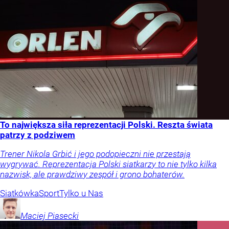
To największa siła reprezentacji Polski. Reszta świata
patrzy z podziwem
Trener Nikola Grbić i jego podopieczni nie przestają
wygrywać. Reprezentacja Polski siatkarzy to nie tylko kilka
nazwisk, ale prawdziwy zespół i grono bohaterów.
Siatkówka
Sport
Tylko u Nas
Maciej
Piasecki