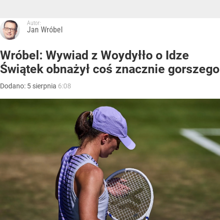
Autor:
Jan Wróbel
Wróbel: Wywiad z Woydyłło o Idze
Świątek obnażył coś znacznie gorszego
Dodano:
5
sierpnia
6:08