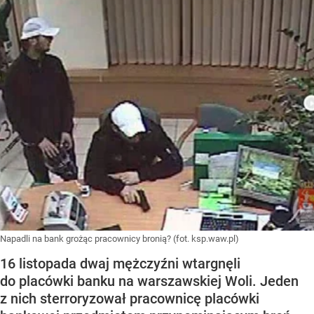
Napadli na bank grożąc pracownicy bronią? (fot. ksp.waw.pl)
16 listopada dwaj mężczyźni wtargnęli
do placówki banku na warszawskiej Woli. Jeden
z nich sterroryzował pracownicę placówki