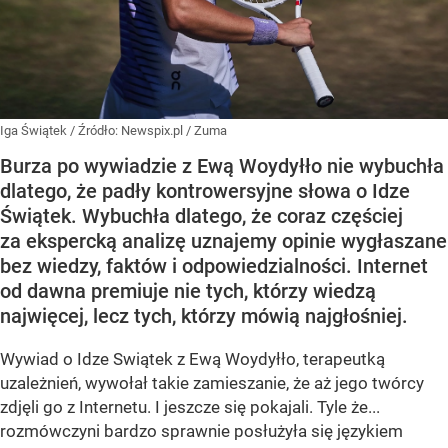
Iga Świątek
/ Źródło:
Newspix.pl
/
Zuma
Burza po wywiadzie z Ewą Woydyłło nie wybuchła
dlatego, że padły kontrowersyjne słowa o Idze
Świątek. Wybuchła dlatego, że coraz częściej
za ekspercką analizę uznajemy opinie wygłaszane
bez wiedzy, faktów i odpowiedzialności. Internet
od dawna premiuje nie tych, którzy wiedzą
najwięcej, lecz tych, którzy mówią najgłośniej.
Wywiad o Idze Swiątek z Ewą Woydyłło, terapeutką
uzależnień, wywołał takie zamieszanie, że aż jego twórcy
zdjęli go z Internetu. I jeszcze się pokajali. Tyle że...
rozmówczyni bardzo sprawnie posłużyła się językiem