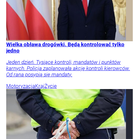
Wielka obława drogówki. Będą kontrolować tylko
jedno
Jeden dzień. Tysiące kontroli, mandatów i punktów
karnych. Policja zaplanowała akcję kontroli kierowców.
Od rana posypią się mandaty.
Motoryzacja
Kraj
Życie