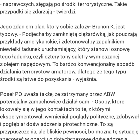
- naprawczych, sięgają po środki terrorystyczne. Takie
przypadki się zdarzają - twierdzi.
Jego zdaniem plan, który sobie założył Brunon K. jest
typowy. - Podjechałby zamkniętą ciężarówką, jak pouczają
przykłady amerykańskie, i zdetonowałby zapalnikiem
niewielki ładunek uruchamiający, który stanowi osnowę
tego ładunku, czyli cztery tony saletry wymieszanej
z olejem napędowym. To bardzo konwencjonalny sposób
działania terrorystów amatorów, dlatego że tego typu
środki są łatwe do pozyskania - wyjaśnia.
Poseł PO uważa także, że zatrzymany przez ABW
potencjalny zamachowiec działał sam. - Osoby, które
lokowały się w jego kontaktach to te, z którymi
eksperymentował, wymieniał poglądy polityczne, zdobywał
i pogłębiał doświadczenia pirotechniczne. To są
przypuszczenia, ale bliskie pewności, bo można tę sytuację
szacować w oparciu o dotychczasowe doświadczenia