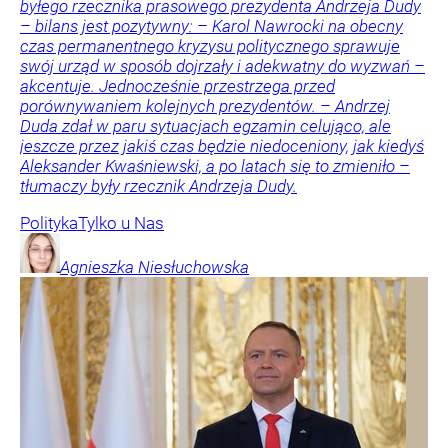
byłego rzecznika prasowego prezydenta Andrzeja Dudy
– bilans jest pozytywny: – Karol Nawrocki na obecny
czas permanentnego kryzysu politycznego sprawuje
swój urząd w sposób dojrzały i adekwatny do wyzwań –
akcentuje. Jednocześnie przestrzega przed
porównywaniem kolejnych prezydentów. – Andrzej
Duda zdał w paru sytuacjach egzamin celująco, ale
jeszcze przez jakiś czas będzie niedoceniony, jak kiedyś
Aleksander Kwaśniewski, a po latach się to zmieniło –
tłumaczy były rzecznik Andrzeja Dudy.
Polityka
Tylko u Nas
Agnieszka
Niesłuchowska