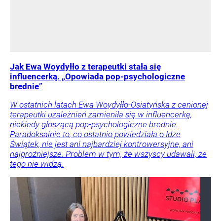
Jak Ewa Woydyłło z terapeutki stała się
influencerką. „Opowiada pop-psychologiczne
brednie”
W ostatnich latach Ewa Woydyłło-Osiatyńska z cenionej
terapeutki uzależnień zamieniła się w influencerkę,
niekiedy głoszącą pop-psychologiczne brednie.
Paradoksalnie to, co ostatnio powiedziała o Idze
Świątek, nie jest ani najbardziej kontrowersyjne, ani
najgroźniejsze. Problem w tym, że wszyscy udawali, że
tego nie widzą.