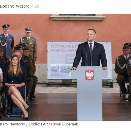
Dodano:
wczoraj
4:50
Karol Nawrocki
/ Źródło:
PAP
/
Paweł Supernak