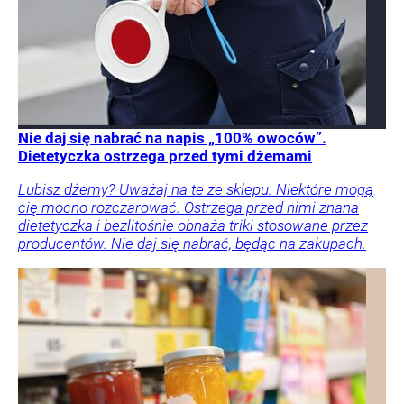
Nie daj się nabrać na napis „100% owoców”.
Dietetyczka ostrzega przed tymi dżemami
Lubisz dżemy? Uważaj na te ze sklepu. Niektóre mogą
cię mocno rozczarować. Ostrzega przed nimi znana
dietetyczka i bezlitośnie obnaża triki stosowane przez
producentów. Nie daj się nabrać, będąc na zakupach.