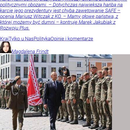
politycznymi obozami. – Dotychczas największą hańbą na
karcie jego prezydentury jest chyba zawetowanie SAFE –
ocenia Mariusz Witczak z KO. – Mamy głowę państwa, z
której możemy być dumni – kontruje Marek Jakubiak z
Rozwoju Plus.
Kraj
Tylko u Nas
Polityka
Opinie i komentarze
Magdalena
Frindt