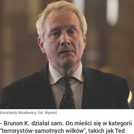
Konstanty Miodowicz, fot. Wprost
- Brunon K. działał sam. On mieści się w kategorii
"terrorystów-samotnych wilków", takich jak Ted