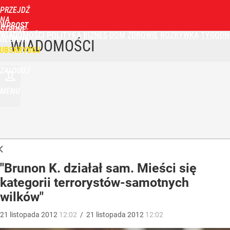
PRZEJDŹ
NA
WPROST
STRONĘ
WIADOMOŚCI
POLITYKA
BIZNES
DOM
ZDROWIE
ROZRYWKA
TYGODN
GŁÓWNĄ
WIADOMOŚCI
UBSKRYBUJ
ZALOGUJ
MENU
"Brunon K. działał sam. Mieści się
kategorii terrorystów-samotnych
wilków"
21
listopada
2012
12:02
/
21
listopada
2012
12:02