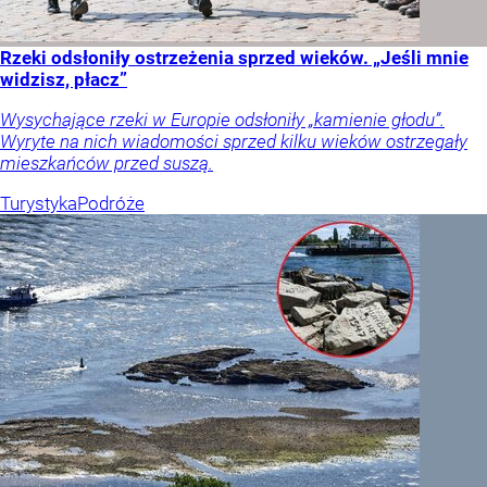
Rzeki odsłoniły ostrzeżenia sprzed wieków. „Jeśli mnie
widzisz, płacz”
Wysychające rzeki w Europie odsłoniły „kamienie głodu”.
Wyryte na nich wiadomości sprzed kilku wieków ostrzegały
mieszkańców przed suszą.
Turystyka
Podróże