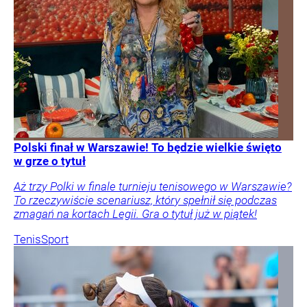
Polski finał w Warszawie! To będzie wielkie święto
w grze o tytuł
Aż trzy Polki w finale turnieju tenisowego w Warszawie?
To rzeczywiście scenariusz, który spełnił się podczas
zmagań na kortach Legii. Gra o tytuł już w piątek!
Tenis
Sport