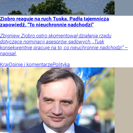
Ziobro reaguje na ruch Tuska. Padła tajemnicza
zapowiedź. "To nieuchronnie nadchodzi"
Zbigniew Ziobro ostro skomentował działania rządu
dotyczące nominacji asesorów sądowych. „Tusk
konsekwentnie pracuje na to, co nieuchronnie nadchodzi” –
napisał.
Kraj
Opinie i komentarze
Polityka